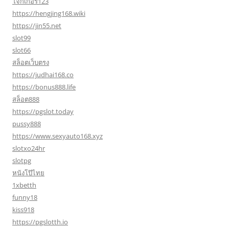
โจ๊กเกอร์123
https://hengjing168.wiki
https://jin55.net
slot99
slot66
สล็อตเว็บตรง
https://judhai168.co
https://bonus888.life
สล็อต888
https://pgslot.today
pussy888
https://www.sexyauto168.xyz
slotxo24hr
slotpg
หนังโป๊ไทย
1xbetth
funny18
kiss918
https://pgslotth.io