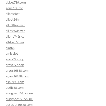
abbet789.com
adm789.info
allbestbet
allbet24hr
allin99win.win
allin99win.win
allone745s.com
allstar168.me
alot66
amb slot
aress77.shop
aress77.shop
argus16888.com
argus16888.com
asb9999.com
audi688.com
aungpao168.online
aungpao168.online
autoslot16888.com