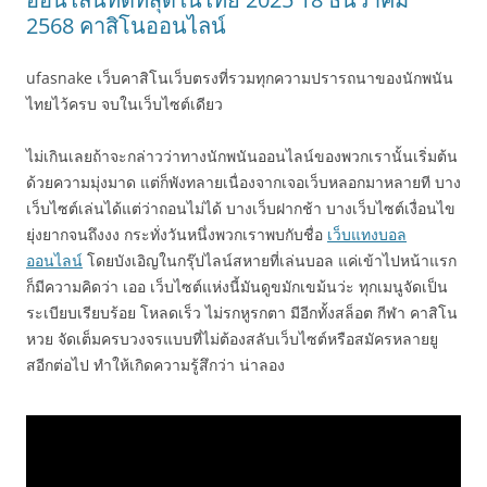
2568 คาสิโนออนไลน์
ufasnake เว็บคาสิโนเว็บตรงที่รวมทุกความปรารถนาของนักพนัน
ไทยไว้ครบ จบในเว็บไซต์เดียว
ไม่เกินเลยถ้าจะกล่าวว่าทางนักพนันออนไลน์ของพวกเรานั้นเริ่มต้น
ด้วยความมุ่งมาด แต่ก็พังทลายเนื่องจากเจอเว็บหลอกมาหลายที บาง
เว็บไซต์เล่นได้แต่ว่าถอนไม่ได้ บางเว็บฝากช้า บางเว็บไซต์เงื่อนไข
ยุ่งยากจนถึงงง กระทั่งวันหนึ่งพวกเราพบกับชื่อ
เว็บแทงบอล
ออนไลน์
โดยบังเอิญในกรุ๊ปไลน์สหายที่เล่นบอล แค่เข้าไปหน้าแรก
ก็มีความคิดว่า เออ เว็บไซต์แห่งนี้มันดูขมักเขม้นว่ะ ทุกเมนูจัดเป็น
ระเบียบเรียบร้อย โหลดเร็ว ไม่รกหูรกตา มีอีกทั้งสล็อต กีฬา คาสิโน
หวย จัดเต็มครบวงจรแบบที่ไม่ต้องสลับเว็บไซต์หรือสมัครหลายยู
สอีกต่อไป ทำให้เกิดความรู้สึกว่า น่าลอง