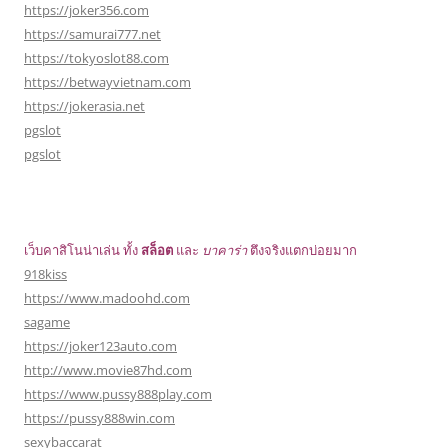
https://joker356.com
https://samurai777.net
https://tokyoslot88.com
https://betwayvietnam.com
https://jokerasia.net
pgslot
pgslot
เว็บคาสิโนน่าเล่น ทั้ง
สล็อต
และ
บาคาร่า
ตึงจริงแตกบ่อยมาก
918kiss
https://www.madoohd.com
sagame
https://joker123auto.com
http://www.movie87hd.com
https://www.pussy888play.com
https://pussy888win.com
sexybaccarat