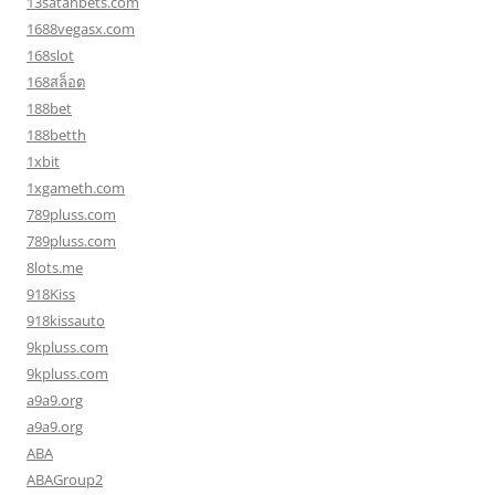
13satanbets.com
1688vegasx.com
168slot
168สล็อต
188bet
188betth
1xbit
1xgameth.com
789pluss.com
789pluss.com
8lots.me
918Kiss
918kissauto
9kpluss.com
9kpluss.com
a9a9.org
a9a9.org
ABA
ABAGroup2