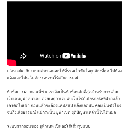
ufasnake กับระบบฝากถอนออโต้ที่รวดเร็วทันใจถูกต้องที่สุด ไม่ต้อง
แจ้งแอดไม่น ไม่ต้องรอนานให้เสียอารมณ์
หัวข้อการฝากถอนนี่พวกเราถือเป็นหัวข้อหลักที่สุดสำหรับการเลือก
เว็บเล่นยูฟ่าเบทเลย ด้วยเหตุว่าเคยพบเว็บไซต์ufasnakeที่ฝากแล้ว
เครดิตไม่เข้า ถอนแล้วจะต้องแคปสลิป แจ้งแอดมิน คอยเป็นชั่วโมง
จนถึงเสียอารมณ์ แม้กระนั้น ยูฟ่าเบท ยุติปัญหาเหล่านี้ไปได้หมด
ระบบฝากถอนของ ยูฟ่าเบท เป็นออโต้เต็มรูปแบบ