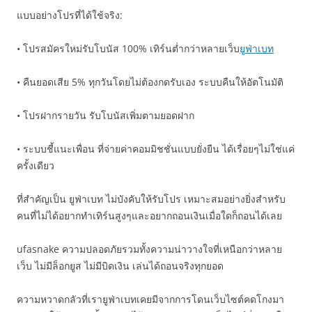
แบบอย่างโปรที่ได้ใช้จริง:
• โปรสมัครใหม่รับโบนัส 100% เทิร์นต่ำกว่าหลายเว็บ
ยูฟ่าเบท
• คืนยอดเสีย 5% ทุกวันโดยไม่ต้องกดรับเอง ระบบคืนให้อัตโนมัติ
• โปรฝากรายวัน รับโบนัสเพิ่มตามยอดฝาก
• ระบบชี้แนะเพื่อน ที่จ่ายค่าคอมมิชชั่นแบบยั่งยืน ได้เรื่อยๆไม่ใช่แค่
ครั้งเดียว
ที่สำคัญเป็น ยูฟ่าเบท ไม่บังคับให้รับโปร เหมาะสมอย่างยิ่งสำหรับ
คนที่ไม่ได้อยากทำเทิร์นสูงๆและอยากถอนเงินเมื่อใดก็ถอนได้เลย
ufasnake ความปลอดภัยรวมทั้งความน่าวางใจที่เหนือกว่าหลาย
เว็บ ไม่มีล็อกยูส ไม่มีบิดเงิน เล่นได้ถอนจริงทุกยอด
ความหวาดกลัวที่เรายูฟ่าเบทเคยมีจากการโดนเว็บไซต์คดโกงมา