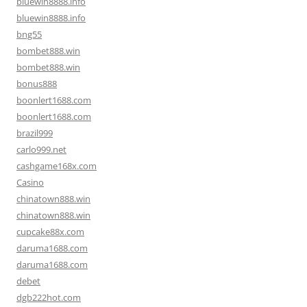
bluewin8888.info
bluewin8888.info
bng55
bombet888.win
bombet888.win
bonus888
boonlert1688.com
boonlert1688.com
brazil999
carlo999.net
cashgame168x.com
Casino
chinatown888.win
chinatown888.win
cupcake88x.com
daruma1688.com
daruma1688.com
debet
dgb222hot.com