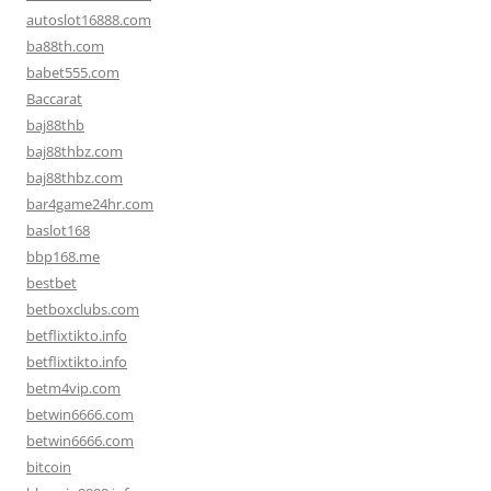
autoslot16888.com
ba88th.com
babet555.com
Baccarat
baj88thb
baj88thbz.com
baj88thbz.com
bar4game24hr.com
baslot168
bbp168.me
bestbet
betboxclubs.com
betflixtikto.info
betflixtikto.info
betm4vip.com
betwin6666.com
betwin6666.com
bitcoin