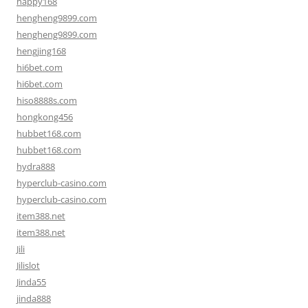
happy168
hengheng9899.com
hengheng9899.com
hengjing168
hi6bet.com
hi6bet.com
hiso8888s.com
hongkong456
hubbet168.com
hubbet168.com
hydra888
hyperclub-casino.com
hyperclub-casino.com
item388.net
item388.net
Jili
Jilislot
Jinda55
jinda888