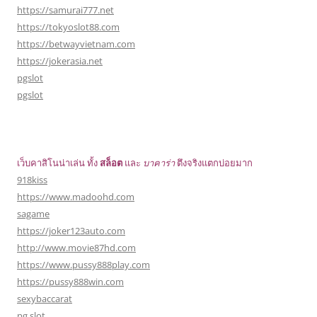
https://samurai777.net
https://tokyoslot88.com
https://betwayvietnam.com
https://jokerasia.net
pgslot
pgslot
เว็บคาสิโนน่าเล่น ทั้ง
สล็อต
และ
บาคาร่า
ตึงจริงแตกบ่อยมาก
918kiss
https://www.madoohd.com
sagame
https://joker123auto.com
http://www.movie87hd.com
https://www.pussy888play.com
https://pussy888win.com
sexybaccarat
pg slot