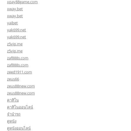
xpay88game.com
xway.bet
xway.bet
yaibet
yak699.net
yak699.net
z5vip.me
z5vip.me
zaf888s.com
zaf888s.com
zeed1911.com
zeus66
zeus88new.com
zeus88new.com
คาสิโน
คาสิโนออนไลน์
จำนำรถ
ดูหนัง
ดูหนังออนไลน์