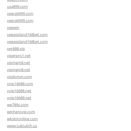
usa899.com
veera6999.com
veera6999.com
veewin
vegasisland168bet.com
vegasisland168bet.com
ver888.vip
viperpro1.net
vipmgm8.net
vipmgm8.net
visdomm.com
vvip16688.com
vvip16688.net
vvip16688.net
we789s.com
winherovip.com
wkslotonline.com
www.tuktukth.us