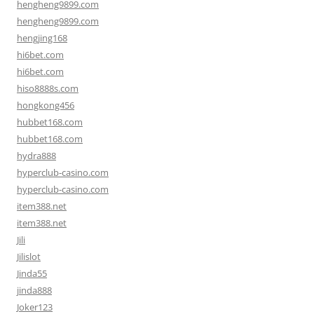
hengheng9899.com
hengheng9899.com
hengjing168
hi6bet.com
hi6bet.com
hiso8888s.com
hongkong456
hubbet168.com
hubbet168.com
hydra888
hyperclub-casino.com
hyperclub-casino.com
item388.net
item388.net
Jili
Jilislot
Jinda55
jinda888
Joker123