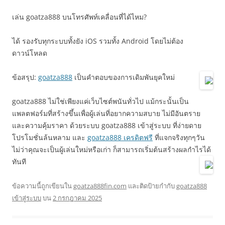
เล่น goatza888 บนโทรศัพท์เคลื่อนที่ได้ไหม?
ได้ รองรับทุกระบบทั้งยัง iOS รวมทั้ง Android โดยไม่ต้อง
ดาวน์โหลด
ข้อสรุป:
goatza888
เป็นคำตอบของการเดิมพันยุคใหม่
goatza888 ไม่ใช่เพียงแค่เว็บไซต์พนันทั่วไป แม้กระนั้นเป็น
แพลตฟอร์มที่สร้างขึ้นเพื่อผู้เล่นที่อยากความสบาย ไม่มีอันตราย
และความคุ้มราคา ด้วยระบบ goatza888 เข้าสู่ระบบ ที่ง่ายดาย
โปรโมชั่นล้นหลาม และ
goatza888 เครดิตฟรี
ที่แจกจริงทุกๆวัน
ไม่ว่าคุณจะเป็นผู้เล่นใหม่หรือเก่า ก็สามารถเริ่มต้นสร้างผลกำไรได้
ทันที
ข้อความนี้ถูกเขียนใน
goatza888fin.com
และติดป้ายกำกับ
goatza888
เข้าสู่ระบบ
บน
2 กรกฎาคม 2025