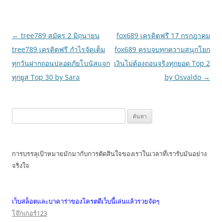
เมนู
←
tree789 สมัคร 2 มิถุนายน
fox689 เครดิตฟรี 17 กรกฎาคม
นำทาง
tree789 เครดิตฟรี กำไรจัดเต็ม
fox689 ครบจบทุกความสนุกโยก
เรื่อง
ทุกวันฝากถอนปลอดภัยโบนัสแจก
เงินไม่ต้องถอนจริงทุกยอด Top 2
ทุกยูส Top 30 by Sara
by Osvaldo
→
ค้นหา
สำหรับ:
การบรรลุเป้าหมายมักมากับการตัดสินใจของเราในเวลาที่เรารับมันอย่าง
จริงใจ
เว็บสล็อตและบาคาร่าของโครตดีเว็บนี้เล่นแล้วรวยจัดๆ
โจ๊กเกอร์123