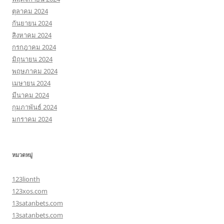
ตุลาคม 2024
กันยายน 2024
สิงหาคม 2024
กรกฎาคม 2024
มิถุนายน 2024
พฤษภาคม 2024
เมษายน 2024
มีนาคม 2024
กุมภาพันธ์ 2024
มกราคม 2024
หมวดหมู่
123lionth
123xos.com
13satanbets.com
13satanbets.com