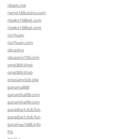
nbwin.me
nemo168casino.com
niseko168bet.com
niseko168bet.com
no1huay
no1huay.com
okcasino
okcasino159.com
omg369.shop
omg369.shop
onesiamclub.site
panama888
pananthai99.com
pananthai99.com
paradise1club.fun
paradise1club.fun
paramax1688.info
PG