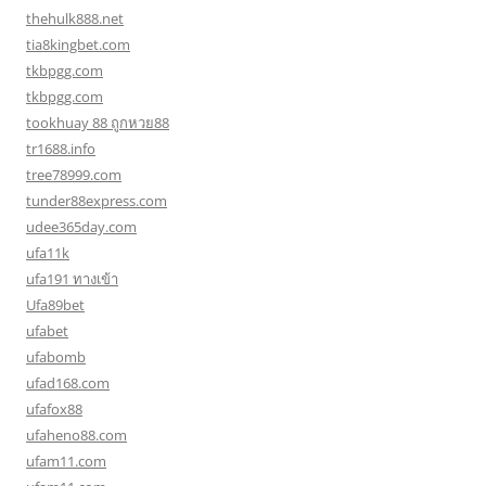
thehulk888.net
tia8kingbet.com
tkbpgg.com
tkbpgg.com
tookhuay 88 ถูกหวย88
tr1688.info
tree78999.com
tunder88express.com
udee365day.com
ufa11k
ufa191 ทางเข้า
Ufa89bet
ufabet
ufabomb
ufad168.com
ufafox88
ufaheno88.com
ufam11.com