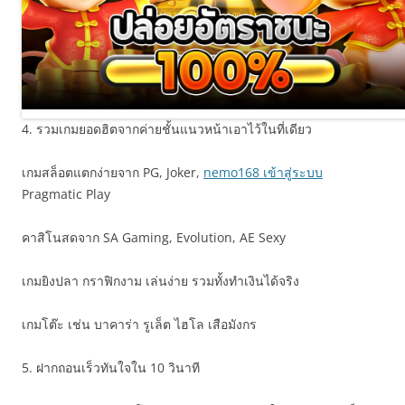
4. รวมเกมยอดฮิตจากค่ายชั้นแนวหน้าเอาไว้ในที่เดียว
เกมสล็อตแตกง่ายจาก PG, Joker,
nemo168 เข้าสู่ระบบ
Pragmatic Play
คาสิโนสดจาก SA Gaming, Evolution, AE Sexy
เกมยิงปลา กราฟิกงาม เล่นง่าย รวมทั้งทำเงินได้จริง
เกมโต๊ะ เช่น บาคาร่า รูเล็ต ไฮโล เสือมังกร
5. ฝากถอนเร็วทันใจใน 10 วินาที