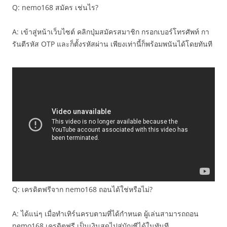
Q: nemo168 สมัคร เช่นไร?
A: เข้าสู่หน้าเว็บไซต์ คลิกปุ่มสมัครสมาชิก กรอกเบอร์โทรศัพท์ กา
รันตีรหัส OTP และก็ตั้งรหัสผ่าน เพียงเท่านี้ก็พร้อมพนันได้โดยทันที
Q: เครดิตฟรีจาก nemo168 ถอนได้ใช่หรือไม่?
A: ได้แน่ๆ เมื่อทำเทิร์นครบตามที่ได้กำหนด ผู้เล่นสามารถถอน
nemo168 เครดิตฟรี เป็นเงินสดไปสู่บัญชีได้ในทันที