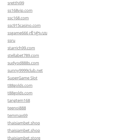
sretthi99
ss168vip.com
ssc168.com
ssc915casino.com
ssgame666 เข้าสู่ระบบ
ssru
starrich99.com
stellabet789.com
sudyod888s.com
sunny9999club.net
SuperGame Slot
t88golds.com
t88golds.com
tangtem168
teenoi888
temmax69
thaisiambet.shop
thaisiambet.shop
thaisiambet.store