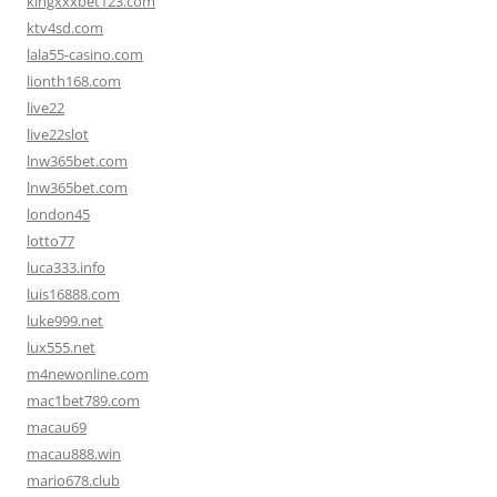
kingxxxbet123.com
ktv4sd.com
lala55-casino.com
lionth168.com
live22
live22slot
lnw365bet.com
lnw365bet.com
london45
lotto77
luca333.info
luis16888.com
luke999.net
lux555.net
m4newonline.com
mac1bet789.com
macau69
macau888.win
mario678.club