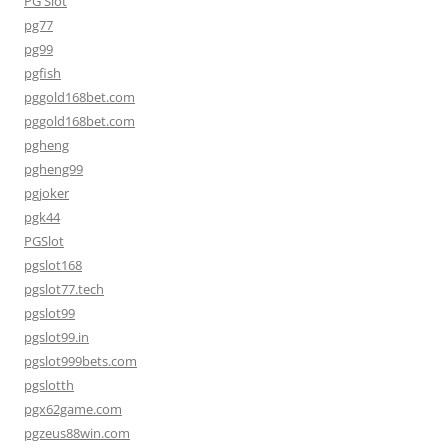
PG Slot
pg77
pg99
pgfish
pggold168bet.com
pggold168bet.com
pgheng
pgheng99
pgjoker
pgk44
PGSlot
pgslot168
pgslot77.tech
pgslot99
pgslot99.in
pgslot999bets.com
pgslotth
pgx62game.com
pgzeus88win.com