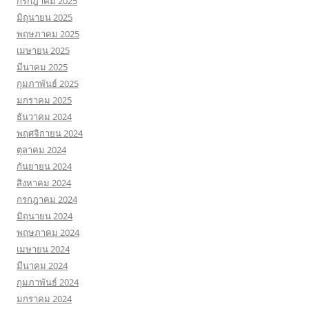
กรกฎาคม 2025
มิถุนายน 2025
พฤษภาคม 2025
เมษายน 2025
มีนาคม 2025
กุมภาพันธ์ 2025
มกราคม 2025
ธันวาคม 2024
พฤศจิกายน 2024
ตุลาคม 2024
กันยายน 2024
สิงหาคม 2024
กรกฎาคม 2024
มิถุนายน 2024
พฤษภาคม 2024
เมษายน 2024
มีนาคม 2024
กุมภาพันธ์ 2024
มกราคม 2024