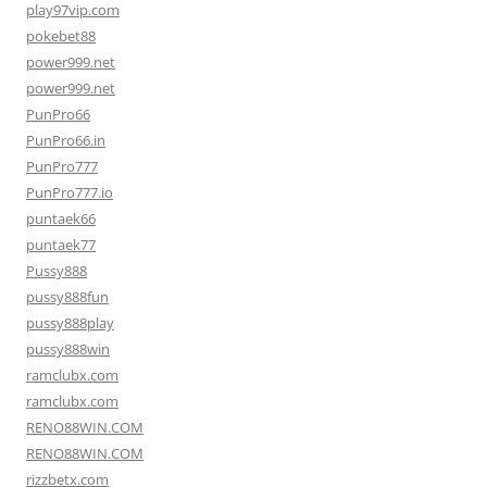
play97vip.com
pokebet88
power999.net
power999.net
PunPro66
PunPro66.in
PunPro777
PunPro777.io
puntaek66
puntaek77
Pussy888
pussy888fun
pussy888play
pussy888win
ramclubx.com
ramclubx.com
RENO88WIN.COM
RENO88WIN.COM
rizzbetx.com