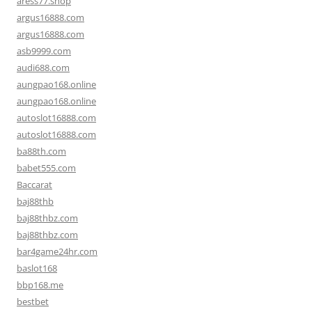
aress77.shop
argus16888.com
argus16888.com
asb9999.com
audi688.com
aungpao168.online
aungpao168.online
autoslot16888.com
autoslot16888.com
ba88th.com
babet555.com
Baccarat
baj88thb
baj88thbz.com
baj88thbz.com
bar4game24hr.com
baslot168
bbp168.me
bestbet