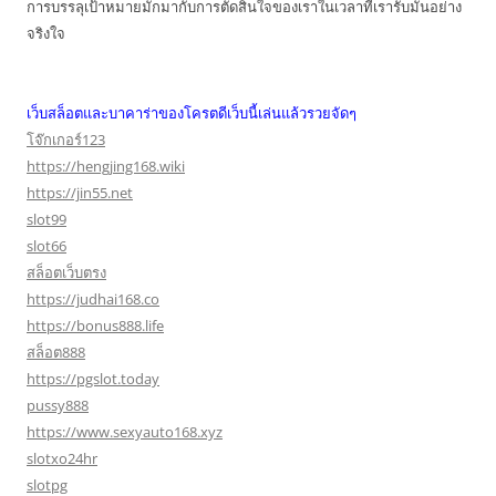
การบรรลุเป้าหมายมักมากับการตัดสินใจของเราในเวลาที่เรารับมันอย่าง
จริงใจ
เว็บสล็อตและบาคาร่าของโครตดีเว็บนี้เล่นแล้วรวยจัดๆ
โจ๊กเกอร์123
https://hengjing168.wiki
https://jin55.net
slot99
slot66
สล็อตเว็บตรง
https://judhai168.co
https://bonus888.life
สล็อต888
https://pgslot.today
pussy888
https://www.sexyauto168.xyz
slotxo24hr
slotpg