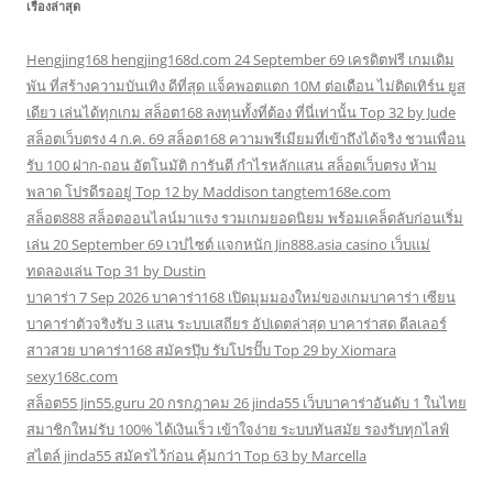
เรื่องล่าสุด
Hengjing168 hengjing168d.com 24 September 69 เครดิตฟรี เกมเดิม
พัน ที่สร้างความบันเทิง ดีที่สุด แจ็คพอตแตก 10M ต่อเดือน ไม่ติดเทิร์น ยูส
เดียว เล่นได้ทุกเกม สล็อต168 ลงทุนทั้งที่ต้อง ที่นี่เท่านั้น Top 32 by Jude
สล็อตเว็บตรง 4 ก.ค. 69 สล็อต168 ความพรีเมียมที่เข้าถึงได้จริง ชวนเพื่อน
รับ 100 ฝาก-ถอน อัตโนมัติ การันตี กำไรหลักแสน สล็อตเว็บตรง ห้าม
พลาด โปรดีรออยู่ Top 12 by Maddison tangtem168e.com
สล็อต888 สล็อตออนไลน์มาแรง รวมเกมยอดนิยม พร้อมเคล็ดลับก่อนเริ่ม
เล่น 20 September 69 เวปไซต์ แจกหนัก Jin888.asia casino เว็บแม่
ทดลองเล่น Top 31 by Dustin
บาคาร่า 7 Sep 2026 บาคาร่า168 เปิดมุมมองใหม่ของเกมบาคาร่า เซียน
บาคาร่าตัวจริงรับ 3 แสน ระบบเสถียร อัปเดตล่าสุด บาคาร่าสด ดีลเลอร์
สาวสวย บาคาร่า168 สมัครปุ๊บ รับโปรปั๊บ Top 29 by Xiomara
sexy168c.com
สล็อต55 Jin55.guru 20 กรกฎาคม 26 jinda55 เว็บบาคาร่าอันดับ 1 ในไทย
สมาชิกใหม่รับ 100% ได้เงินเร็ว เข้าใจง่าย ระบบทันสมัย รองรับทุกไลฟ์
สไตล์ jinda55 สมัครไว้ก่อน คุ้มกว่า Top 63 by Marcella