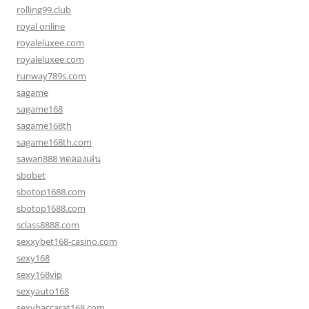
rolling99.club
royal online
royaleluxee.com
royaleluxee.com
runway789s.com
sagame
sagame168
sagame168th
sagame168th.com
sawan888 ทดลองเล่น
sbobet
sbotop1688.com
sbotop1688.com
sclass8888.com
sexxybet168-casino.com
sexy168
sexy168vip
sexyauto168
sexybaccarat168.com