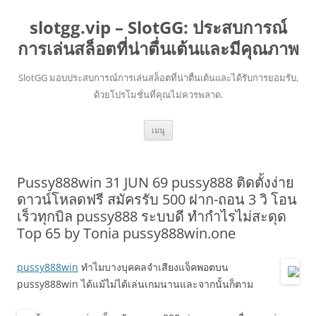
slotgg.vip – SlotGG: ประสบการณ์
การเล่นสล็อตที่น่าตื่นเต้นและมีคุณภาพ
SlotGG มอบประสบการณ์การเล่นสล็อตที่น่าตื่นเต้นและได้รับการยอมรับ,
ด้วยโปรโมชั่นที่คุณไม่ควรพลาด.
ข้าม
เมนู
ไป
ยัง
เนื้อหา
Pussy888win 31 JUN 69 pussy888 ติดตั้งง่าย
ดาวน์โหลดฟรี สมัครรับ 500 ฝาก-ถอน 3 วิ โอน
เร็วทุกบิล pussy888 ระบบดี ทำกำไรไม่สะดุด
Top 65 by Tonia pussy888win.one
pussy888win
ทำไมบางบุคคลจำเสียงแจ็คพอตบน
pussy888win ได้แม้ไม่ได้เล่นเกมนานและจากนั้นก็ตาม