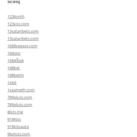
หมวดหมู่
123lionth
123xos.com
13satanbets.com
13satanbets.com
1688vegasx.com
168slot
168สล็อต
188bet
188betth
1xbit
1xgameth.com
789pluss.com
789pluss.com
8lots.me
918Kiss
918kissauto
9kpluss.com