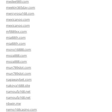
medee989.com
meekin365day.com
mercyrosa168.com
mexicanoo.com
mexicanoo.com
mfj889xx.com
mia88th.com
mia88th.com
mono16888.com
moza888.com
moza888.com
mun789slot.com
mun789slot.com
nagawaybet.com
nakoya1688.site
namoufa168.net
namoufa168.net
nbwin.me
nemo168casino.com