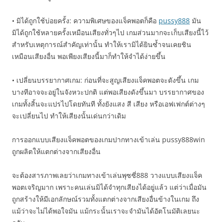
• มิได้ถูกใช้บ่อยครั้ง: ความพิเศษของแจ็คพอตก็คือ
pussy888
มัน
มิได้ถูกใช้หลายครั้งเหมือนเสียงทั่วๆไป เกมส่วนมากจะเก็บเสียงนี้ไว้
สำหรับเหตุการณ์สำคัญเท่านั้น ทำให้เรามิได้ยินซ้ำจนเคยชิน
เหมือนเสียงอื่น พอเพียงเสียงนี้มาก็ทำให้จำได้ง่ายขึ้น
• เปลี่ยนบรรยากาศเกม: ก่อนที่จะสูญเสียงแจ็คพอตจะดังขึ้น เกม
บางทีอาจจะอยู่ในจังหวะปกติ แต่พอเสียงดังขึ้นมา บรรยากาศของ
เกมทั้งสิ้นจะแปรไปโดยทันที ทั้งยังแสง สี เสียง หรือเอฟเฟกต์ต่างๆ
จะเปลี่ยนไป ทำให้เสียงนั้นเด่นกว่าเดิม
การออกแบบเสียงแจ็คพอตของเกมปากทางเข้าเล่น pussy888win
ถูกผลิตให้แตกต่างจากเสียงอื่น
จะต้องสารภาพเลยว่าเกมทางเข้าเล่นพุซซี่888 วางแบบเสียงแจ็ค
พอตเจริญมาก เพราะคนเล่นมิได้จำทุกเสียงได้อยู่แล้ว แต่ว่าเมื่อมัน
ถูกสร้างให้มีเอกลักษณ์รวมทั้งแตกต่างจากเสียงอื่นข้างในเกม ถึง
แม้ว่าจะไม่ได้พอใจมัน แม้กระนั้นเราจะจำมันได้อัตโนมัติเลยนะ