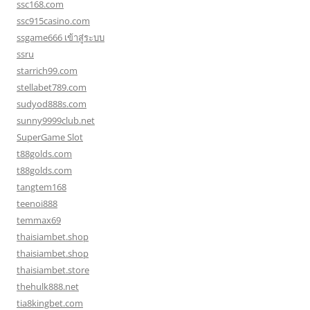
ssc168.com
ssc915casino.com
ssgame666 เข้าสู่ระบบ
ssru
starrich99.com
stellabet789.com
sudyod888s.com
sunny9999club.net
SuperGame Slot
t88golds.com
t88golds.com
tangtem168
teenoi888
temmax69
thaisiambet.shop
thaisiambet.shop
thaisiambet.store
thehulk888.net
tia8kingbet.com