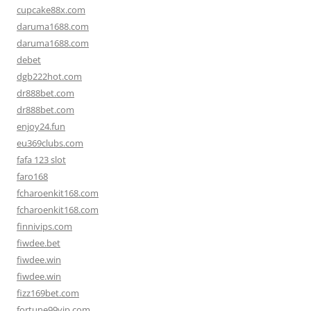
cupcake88x.com
daruma1688.com
daruma1688.com
debet
dgb222hot.com
dr888bet.com
dr888bet.com
enjoy24.fun
eu369clubs.com
fafa 123 slot
faro168
fcharoenkit168.com
fcharoenkit168.com
finnivips.com
fiwdee.bet
fiwdee.win
fiwdee.win
fizz169bet.com
fortune99vip.com