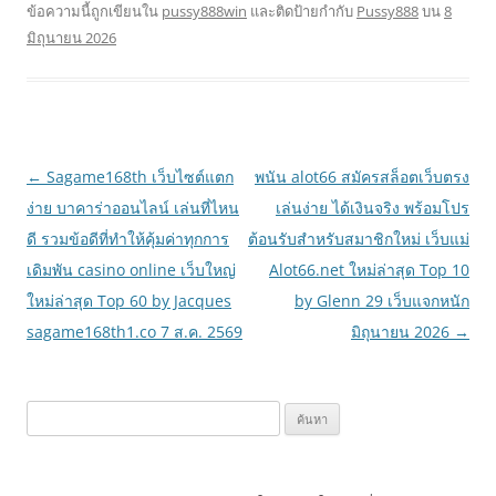
ข้อความนี้ถูกเขียนใน
pussy888win
และติดป้ายกำกับ
Pussy888
บน
8
มิถุนายน 2026
เมนู
←
Sagame168th เว็บไซต์แตก
พนัน alot66 สมัครสล็อตเว็บตรง
นำทาง
ง่าย บาคาร่าออนไลน์ เล่นที่ไหน
เล่นง่าย ได้เงินจริง พร้อมโปร
เรื่อง
ดี รวมข้อดีที่ทำให้คุ้มค่าทุกการ
ต้อนรับสำหรับสมาชิกใหม่ เว็บแม่
เดิมพัน casino online เว็บใหญ่
Alot66.net ใหม่ล่าสุด Top 10
ใหม่ล่าสุด Top 60 by Jacques
by Glenn 29 เว็บแจกหนัก
sagame168th1.co 7 ส.ค. 2569
มิถุนายน 2026
→
ค้นหา
สำหรับ: