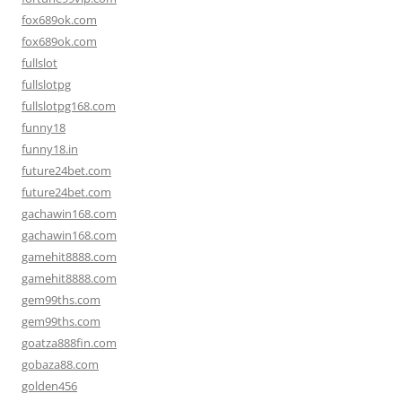
fox689ok.com
fox689ok.com
fullslot
fullslotpg
fullslotpg168.com
funny18
funny18.in
future24bet.com
future24bet.com
gachawin168.com
gachawin168.com
gamehit8888.com
gamehit8888.com
gem99ths.com
gem99ths.com
goatza888fin.com
gobaza88.com
golden456