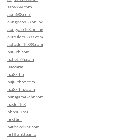
asb9999.com
audi688.com
aungpao168.online
aungpao168.online
autoslot16888.com
autoslot16888.com
ba88th.com
babet555.com
Baccarat
baj88thb
baj88thbz.com
baj88thbz.com
bar4game24hr.com
baslot168
bbp168.me
bestbet
betboxclubs.com
betflixtikto.info