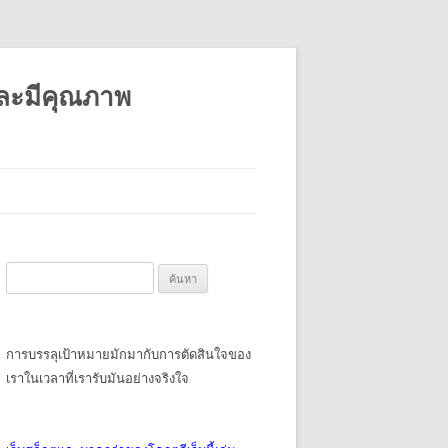
และมีคุณภาพ
ค้นหา
สำหรับ:
การบรรลุเป้าหมายมักมากับการตัดสินใจของ
เราในเวลาที่เรารับมันอย่างจริงใจ