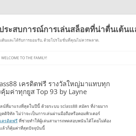
 ประสบการณ์การเล่นสล็อตที่น่าตื่นเต้น
เต้นและได้รับการยอมรับ, ด้วยโปรโมชั่นที่คุณไม่ควรพลาด.
ข้าม
ไป
WELCOME TO THE FAMILY!
ยัง
เนื้อหา
ass88 เครดิตฟรี รางวัลใหญ่มาแทบทุก
คุ้มค่าทุกยูส Top 93 by Layne
ที่มาแรงที่สุดในปีนี้ ด้วยระบบ sclass88 สมัคร ที่ง่ายมาก
ุคดิจิทัล ไม่ว่าจะเป็นการเล่นผ่านมือถือหรือคอมพิวเตอร์
เครดิตฟรี
ที่ช่วยทำให้ผู้เล่นสามารถทดสอบพนันได้โดยไม่ต้อง
วก็คุ้มค่าที่สุดปัจจุบันนี้