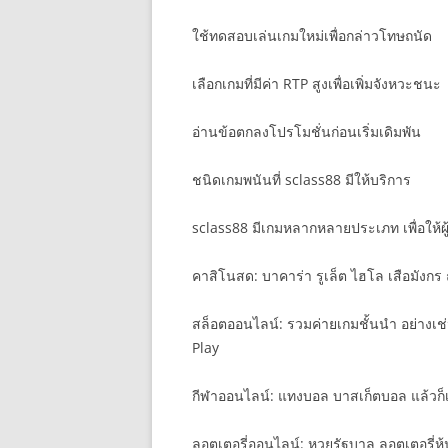
ใช้ทดสอบเล่นเกมใหม่เพื่อกล่าวโทษถนัด
เลือกเกมที่มีค่า RTP สูงเพื่อเพิ่มจังหวะชนะ
อ่านข้อตกลงโปรโมชั่นก่อนเริ่มเดิมพัน
ชนิดเกมพนันที่ sclass88 มีให้บริการ
sclass88 มีเกมหลากหลายประเภท เพื่อให้ผู้เ
คาสิโนสด: บาคาร่า รูเล็ต ไฮโล เสือมังก
สล็อตออนไลน์: รวมค่ายเกมชั้นนำ อย่างเช
Play
กีฬาออนไลน์: แทงบอล บาสเก็ตบอล แล้วก็
ลอตเตอรี่ออนไลน์: หวยรัฐบาล ลอตเตอรี่หุ้