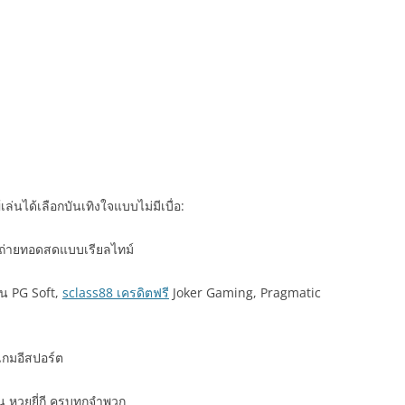
ล่นได้เลือกบันเทิงใจแบบไม่มีเบื่อ:
ร ถ่ายทอดสดแบบเรียลไทม์
่น PG Soft,
sclass88 เครดิตฟรี
Joker Gaming, Pragmatic
เกมอีสปอร์ต
น หวยยี่กี ครบทุกจำพวก