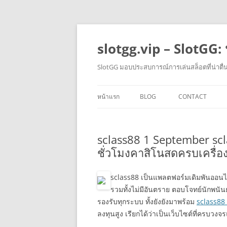
slotgg.vip – SlotGG:
SlotGG มอบประสบการณ์การเล่นสล็อตที่น่าตื่น
หน้าแรก
BLOG
CONTACT
sclass88 1 September scl
ชั่วโมงคาสิโนสดครบเครื่อง
sclass88 เป็นแพลตฟอร์มเดิมพันออนไลน์
รวมทั้งไม่มีอันตราย ตอบโจทย์นักพนันย
รองรับทุกระบบ ทั้งยังยังมาพร้อม
sclass88 
ลงทุนสูง เรียกได้ว่าเป็นเว็บไซต์ที่ครบวงจรแล้