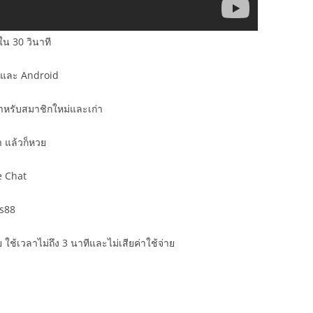
น 30 วินาที
S และ Android
สำหรับสมาชิกใหม่และเก่า
 แล้วก็หวย
e Chat
ss88
 ใช้เวลาไม่ถึง 3 นาทีและไม่เสียค่าใช้จ่าย