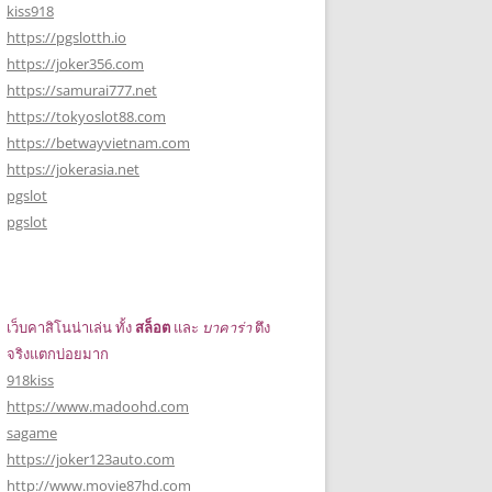
kiss918
https://pgslotth.io
https://joker356.com
https://samurai777.net
https://tokyoslot88.com
https://betwayvietnam.com
https://jokerasia.net
pgslot
pgslot
เว็บคาสิโนน่าเล่น ทั้ง
สล็อต
และ
บาคาร่า
ตึง
จริงแตกบ่อยมาก
918kiss
https://www.madoohd.com
sagame
https://joker123auto.com
http://www.movie87hd.com