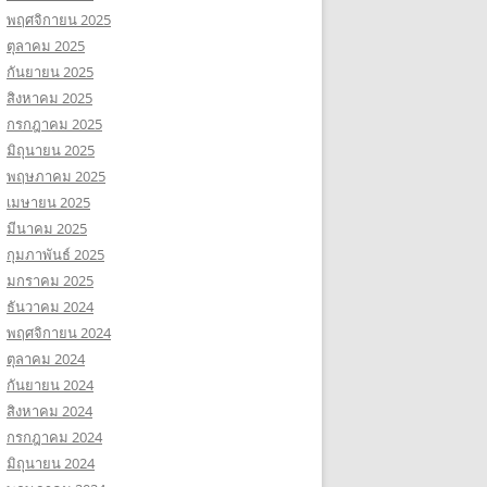
พฤศจิกายน 2025
ตุลาคม 2025
กันยายน 2025
สิงหาคม 2025
กรกฎาคม 2025
มิถุนายน 2025
พฤษภาคม 2025
เมษายน 2025
มีนาคม 2025
กุมภาพันธ์ 2025
มกราคม 2025
ธันวาคม 2024
พฤศจิกายน 2024
ตุลาคม 2024
กันยายน 2024
สิงหาคม 2024
กรกฎาคม 2024
มิถุนายน 2024