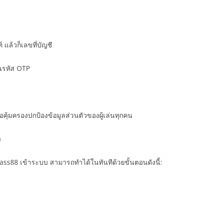
 แล้วก็เลขที่บัญชี
านรหัส OTP
ื่อคุ้มครองปกป้องข้อมูลส่วนตัวของผู้เล่นทุกคน
ว
ass88 เข้าระบบ สามารถทำได้ในทันทีด้วยขั้นตอนดังนี้: