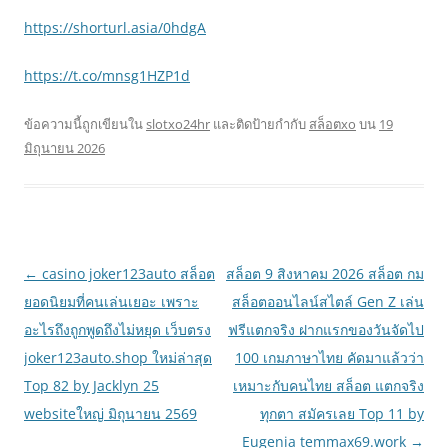
https://shorturl.asia/0hdgA
https://t.co/mnsg1HZP1d
ข้อความนี้ถูกเขียนใน
slotxo24hr
และติดป้ายกำกับ
สล็อตxo
บน
19
มิถุนายน 2026
เมนู
←
casino joker123auto สล็อต
สล็อต 9 สิงหาคม 2026 สล็อต กม
นำทาง
ยอดนิยมที่คนเล่นเยอะ เพราะ
สล็อตออนไลน์สไตล์ Gen Z เล่น
เรื่อง
อะไรถึงถูกพูดถึงไม่หยุด เว็บตรง
ฟรีแตกจริง ฝากแรกของวันจัดไป
joker123auto.shop ใหม่ล่าสุด
100 เกมภาษาไทย คัดมาแล้วว่า
Top 82 by Jacklyn 25
เหมาะกับคนไทย สล็อต แตกจริง
websiteใหญ่ มิถุนายน 2569
ทุกตา สมัครเลย Top 11 by
Eugenia temmax69.work
→