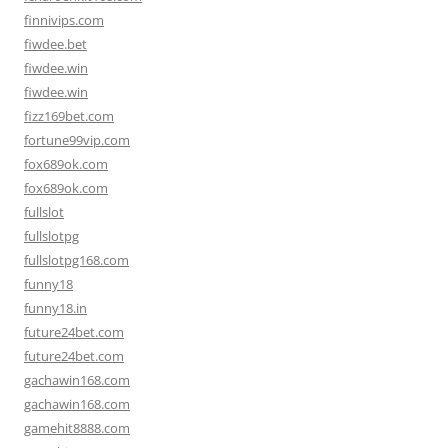
finnivips.com
fiwdee.bet
fiwdee.win
fiwdee.win
fizz169bet.com
fortune99vip.com
fox689ok.com
fox689ok.com
fullslot
fullslotpg
fullslotpg168.com
funny18
funny18.in
future24bet.com
future24bet.com
gachawin168.com
gachawin168.com
gamehit8888.com