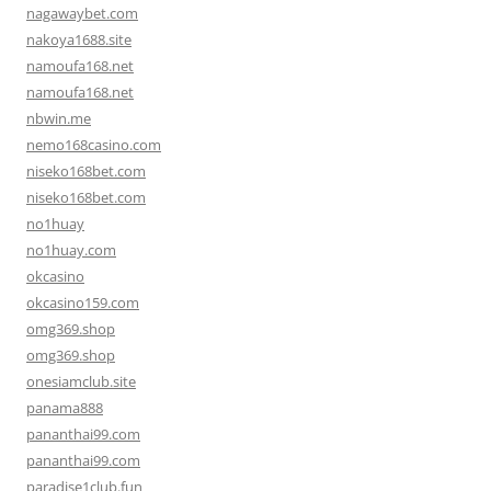
nagawaybet.com
nakoya1688.site
namoufa168.net
namoufa168.net
nbwin.me
nemo168casino.com
niseko168bet.com
niseko168bet.com
no1huay
no1huay.com
okcasino
okcasino159.com
omg369.shop
omg369.shop
onesiamclub.site
panama888
pananthai99.com
pananthai99.com
paradise1club.fun