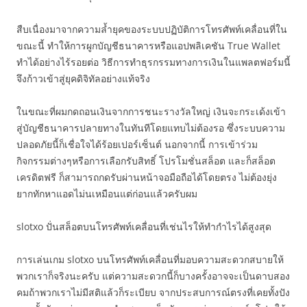
สืบเนื่องมาจากความล้ำยุคของระบบปฏิบัติการโทรศัพท์เคลื่อนที่ใน
ขณะนี้ ทำให้การผูกบัญชีธนาคารหรือแอปพลิเคชัน True Wallet
ทำได้อย่างไร้รอยต่อ วิธีการทำธุรกรรมทางการเงินในแพลตฟอร์มนี้
จึงก้าวเข้าสู่ยุคดิจิทัลอย่างแท้จริง
ในขณะที่ผมกดถอนเงินจากการชนะรางวัลใหญ่ เงินจะกระเด้งเข้า
สู่บัญชีธนาคารปลายทางในทันทีโดยแทบไม่ต้องรอ ซึ่งระบบความ
ปลอดภัยนี้ก็เชื่อใจได้ร้อยเปอร์เซ็นต์ นอกจากนี้ การเข้าร่วม
กิจกรรมต่างๆหรือการเลือกรับสิทธิ์ โปรโมชั่นสล็อต และก็สล็อต
เครดิตฟรี ก็สามารถกดรับผ่านหน้าจอมือถือได้โดยตรง ไม่ต้องยุ่ง
ยากทักหาแอดไม่นเหมือนแต่ก่อนแล้วครับผม
slotxo ปั่นสล็อตบนโทรศัพท์เคลื่อนที่เช่นไรให้ทำกำไรได้สูงสุด
การเล่นเกม slotxo บนโทรศัพท์เคลื่อนที่มอบความสะดวกสบายให้
พวกเราก็จริงนะครับ แต่ความสะดวกนี้ก็บางครั้งอาจจะเป็นดาบสอง
คมถ้าพวกเราไม่มีสติแล้วก็ระเบียบ จากประสบการณ์ตรงที่เคยทั้งปัง