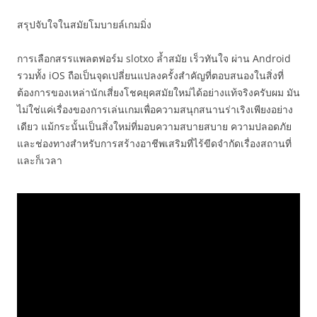
สรุปจับใจในสมัยโมบายล์เกมมิ่ง
การเลือกสรรแพลตฟอร์ม slotxo ล้ำสมัย เร็วทันใจ ผ่าน Android
รวมทั้ง iOS ถือเป็นจุดเปลี่ยนแปลงครั้งสำคัญที่ตอบสนองในสิ่งที่
ต้องการของเหล่านักเสี่ยงโชคยุคสมัยใหม่ได้อย่างแท้จริงครับผม มัน
ไม่ใช่แค่เรื่องของการเล่นเกมเพื่อความสนุกสนานร่าเริงเพียงอย่าง
เดียว แม้กระนั้นเป็นสิ่งใหม่ที่มอบความสบายสบาย ความปลอดภัย
และช่องทางสำหรับการสร้างอาชีพเสริมที่ไร้ขีดจำกัดเรื่องสถานที่
และก็เวลา