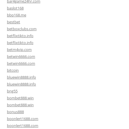
bar4game24hr.com
baslot168
bbp168.me
bestbet
betboxclubs.com
betflixtikto.info
betflixtikto.info
betm4vip.com
betwin6666.com
betwin6666.com
bitcoin
bluewin8888.info
bluewin8888.info
bng55
bombet888.win
bombet888.win
bonus888
boonlert1688.com
boonlert1688.com