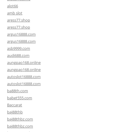
alot66
amb slot
aress77.shop
aress77.shop
argus16888.com
argus16888.com
asb9999.com
audi688.com
aungpao168.online
aungpao168.online
autoslot16888.com
autoslot16888.com
ba88th.com
babet555.com
Baccarat
baj88thb
baj88thbz.com
baj88thbz.com