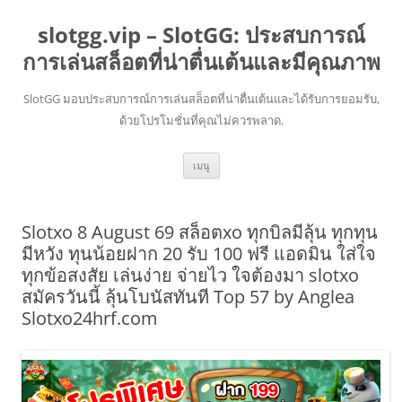
slotgg.vip – SlotGG: ประสบการณ์
การเล่นสล็อตที่น่าตื่นเต้นและมีคุณภาพ
SlotGG มอบประสบการณ์การเล่นสล็อตที่น่าตื่นเต้นและได้รับการยอมรับ,
ด้วยโปรโมชั่นที่คุณไม่ควรพลาด.
ข้าม
เมนู
ไป
ยัง
เนื้อหา
Slotxo 8 August 69 สล็อตxo ทุกบิลมีลุ้น ทุกทุน
มีหวัง ทุนน้อยฝาก 20 รับ 100 ฟรี แอดมิน ใส่ใจ
ทุกข้อสงสัย เล่นง่าย จ่ายไว ใจต้องมา slotxo
สมัครวันนี้ ลุ้นโบนัสทันที Top 57 by Anglea
Slotxo24hrf.com