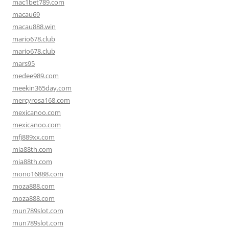
mac1bet789.com
macau69
macau888.win
mario678.club
mario678.club
mars95
medee989.com
meekin365day.com
mercyrosa168.com
mexicanoo.com
mexicanoo.com
mfj889xx.com
mia88th.com
mia88th.com
mono16888.com
moza888.com
moza888.com
mun789slot.com
mun789slot.com