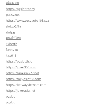
สล็อต888
https://pgslot.today
pussy888
https://www.sexyauto168.xyz
slotxo24hr
slotpg
หนังโป๊ไทย
1xbetth
funny18
kiss918
https://pgslotth.io
https://joker356.com
https://samurai777.net
https://tokyoslot88.com
https://betwayvietnam.com
https://jokerasia.net
pgslot
pgslot