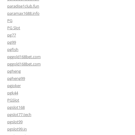
paradise1club.fun
paramax1688.info
PG
PG Slot
pg77
pg99
pgfish
pggold168bet.com
pggold168bet.com
pgheng
pgheng99
pgjoker
pgk44
PGSlot
pgslot168
pgslot77.tech
pgslot99
pgslot99.in