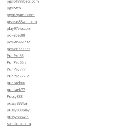
pgslot999bets.com
pgslotth
pgx62game.com
pgzeus88win.com
play97vip.com
pokebet88
power999.net
power999.net
PunPro66
PunPro66.in
PunPro777
PunPro777.io
puntaek66
puntaek77
Pussy888
pussy888fun
pussy888play
pussy888win
ramclubx.com