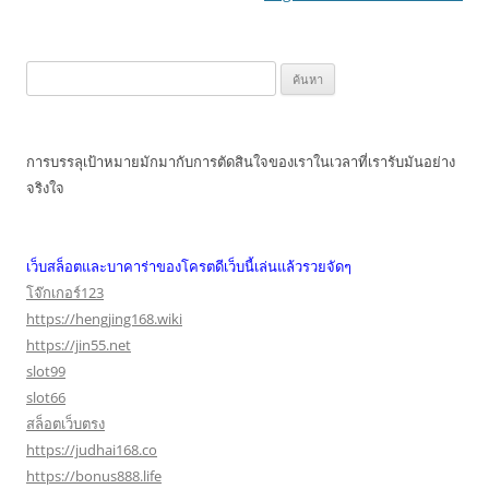
ค้นหา
สำหรับ:
การบรรลุเป้าหมายมักมากับการตัดสินใจของเราในเวลาที่เรารับมันอย่าง
จริงใจ
เว็บสล็อตและบาคาร่าของโครตดีเว็บนี้เล่นแล้วรวยจัดๆ
โจ๊กเกอร์123
https://hengjing168.wiki
https://jin55.net
slot99
slot66
สล็อตเว็บตรง
https://judhai168.co
https://bonus888.life