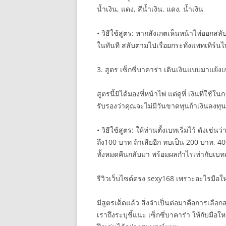
น้ำเงิน, แดง, สีน้ำเงิน, แดง, น้ำเงิน
• วิธีใช้สูตร: หากสังเกตเห็นหน้าไพ่ออกสลั
ในทันที สลับตามไปเรื่อยกระทั่งแพทเทิร์นไ
3. สูตร เซ็กซี่บาคาร่า เดินเงินแบบมาแย้
สูตรนี้มิได้มองที่หน้าไพ่ แต่ดูที่ เงินที่
รับรองว่าคุณจะไม่มีวันขาดทุนถ้าเงินลงท
• วิธีใช้สูตร: ให้ท่านตั้งเบทเริ่มไว้ ดังเ
ถึง100 บาท ถ้าเสียอีก ทบเป็น 200 บาท, 40
ทั้งหมดคืนกลับมา พร้อมผลกำไรเท่ากับเบทเร
รีวิวเว็บไซต์ตรง sexy168 เพราะอะไรมือให
มีสูตรเด็ดแล้ว สิ่งจำเป็นต่อมาคือการเลือ
เราถึงระบุชี้แนะ เซ็กซี่บาคาร่า ให้กับมือ