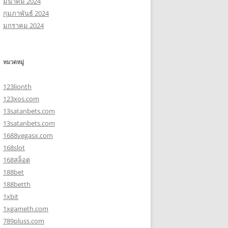
มีนาคม 2024
กุมภาพันธ์ 2024
มกราคม 2024
หมวดหมู่
123lionth
123xos.com
13satanbets.com
13satanbets.com
1688vegasx.com
168slot
168สล็อต
188bet
188betth
1xbit
1xgameth.com
789pluss.com