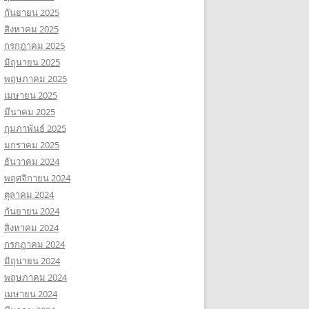
กันยายน 2025
สิงหาคม 2025
กรกฎาคม 2025
มิถุนายน 2025
พฤษภาคม 2025
เมษายน 2025
มีนาคม 2025
กุมภาพันธ์ 2025
มกราคม 2025
ธันวาคม 2024
พฤศจิกายน 2024
ตุลาคม 2024
กันยายน 2024
สิงหาคม 2024
กรกฎาคม 2024
มิถุนายน 2024
พฤษภาคม 2024
เมษายน 2024