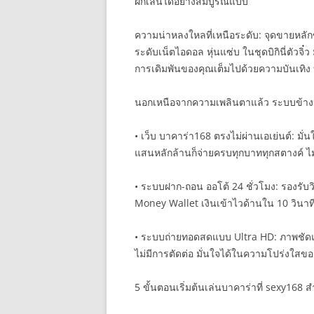
ฝึกเล่นได้อย่างสมบูรณ์แบบ
ความน่าหลงใหลที่เหนือระดับ: จุดขายหลัก
ระดับเน็ตไอดอล หุ่นแซ่บ ในชุดบิกินี่ตัวจ
การเดิมพันของคุณเต็มไปด้วยความบันเทิง บั
นอกเหนือจากความเพลินตาแล้ว ระบบข้างหล
• เว็บ บาคาร่า168 ตรงไม่ผ่านเอเย่นต์: มั่
แสนหลักล้านก็จ่ายครบทุกบาททุกสตางค์ ไม่
• ระบบฝาก-ถอน ออโต้ 24 ชั่วโมง: รองรั
Money Wallet เงินเข้าไวด้านใน 10 วินาที
• ระบบถ่ายทอดสดแบบ Ultra HD: ภาพชัดแจ
ไม่มีการตัดต่อ มั่นใจได้ในความโปร่งใสข
5 ขั้นตอนเริ่มต้นเล่นบาคาร่าที่ sexy168 