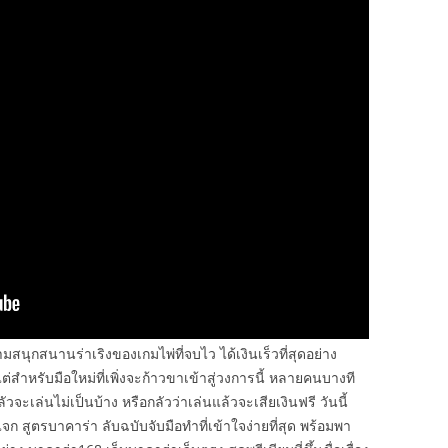
ามสนุกสนานร่าเริงของเกมไพ่ที่จบไว ได้เงินเร็วที่สุดอย่าง
่สำหรับมือใหม่ที่เพิ่งจะก้าวขาเข้าสู่วงการนี้ หลายคนบางที
วจะเล่นไม่เป็นบ้าง หรือกลัวว่าเล่นแล้วจะเสียเงินฟรี วันนี้
 สูตรบาคาร่า ลับฉบับจับมือทำที่เข้าใจง่ายที่สุด พร้อมพา