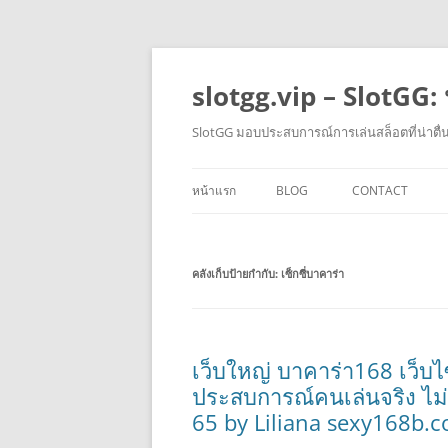
slotgg.vip – SlotGG:
SlotGG มอบประสบการณ์การเล่นสล็อตที่น่าตื่น
หน้าแรก
BLOG
CONTACT
คลังเก็บป้ายกำกับ:
เซ็กซี่บาคาร่า
เว็บใหญ่ บาคาร่า168 เว็บไ
ประสบการณ์คนเล่นจริง ไม
65 by Liliana sexy168b