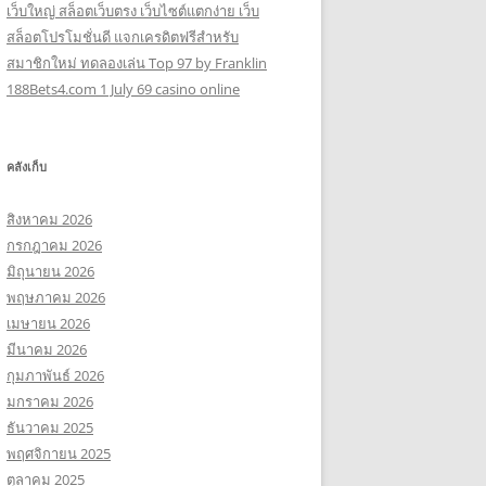
เว็บใหญ่ สล็อตเว็บตรง เว็บไซต์แตกง่าย เว็บ
สล็อตโปรโมชั่นดี แจกเครดิตฟรีสำหรับ
สมาชิกใหม่ ทดลองเล่น Top 97 by Franklin
188Bets4.com 1 July 69 casino online
คลังเก็บ
สิงหาคม 2026
กรกฎาคม 2026
มิถุนายน 2026
พฤษภาคม 2026
เมษายน 2026
มีนาคม 2026
กุมภาพันธ์ 2026
มกราคม 2026
ธันวาคม 2025
พฤศจิกายน 2025
ตุลาคม 2025