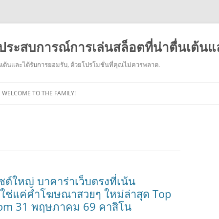
 ประสบการณ์การเล่นสล็อตที่น่าตื่นเต้น
เต้นและได้รับการยอมรับ, ด้วยโปรโมชั่นที่คุณไม่ควรพลาด.
ข้าม
ไป
WELCOME TO THE FAMILY!
ยัง
เนื้อหา
ซต์ใหญ่ บาคาร่าเว็บตรงที่เน้น
่ใช่แค่คำโฆษณาสวยๆ ใหม่ล่าสุด Top
.com 31 พฤษภาคม 69 คาสิโน