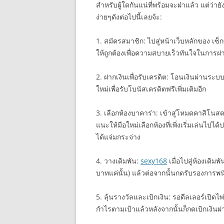
สำหรับผู้ใดกันแน่ที่พร้อมจะฝ่าแล้ว แต่ว่
ง่ายๆดังต่อไปนี้เลยจ้ะ:
1. สมัครสมาชิก: ไปสู่หน้าเว็บหลักของ เซ
ให้ถูกต้องเพื่อความสบายเร็วทันใจในการฝา
2. ฝากเงินเพื่อรับเครดิต: โอนเงินผ่านระ
ใหม่เพื่อรับโบนัสเครดิตฟรีเพิ่มเติมอีก
3. เลือกห้องบาคาร่า: เข้าสู่โหมดคาสิโนส
แนะให้มือใหม่เลือกห้องที่เพิ่งเริ่มเล่นไ
ได้แจ่มกระจ่าง
4. วางเดิมพัน:
sexy168
เมื่อไปสู่ห้องเดิม
บาทแค่นั้น) แล้วต่อจากนั้นกดรับรองการพน
5. ลุ้นรางวัลและเบิกเงิน: รอดีลเลอร์เปิดไพ
กำไรตามเป้าแล้วหลังจากนั้นก็กดเบิกเงินฝ