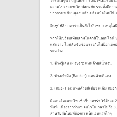
วาร์ปไปรู้จักกับผู้ให้บริการเกมไพ่เบอร์หนึ่ง
ความโปร่งสบายใส ปลอดภัย รวมทั้งมีสาวส
ปากกามาเขียนสูตร แล้วเปลี่ยนมือใหม่ให้เ
Sexy168 บาคาร่าเป็นยังไง? เพราะเหตุใดมื
หากให้เปรียบเทียบเกมในคาสิโนออนไลน์ บา
แสนง่าย ไม่สลับซับซ้อนราวกับไพ่ป๊อกเด้งบ้
ระหว่าง
1. ข้างผู้เล่น (Player): แทนด้วยสีน้ำเงิน
2. ข้างเจ้ามือ (Banker): แทนด้วยสีแดง
3. เสมอ (Tie): แทนด้วยสีเขียว (แต้มเสมอกั
ดีลเลอร์จะแจกไพ่ เซ็กซี่บาคาร่า ให้ฝั่งละ 2-
ทันที! เนื่องจากว่าเกมจบไวในเวลาไม่ถึง 3
สำหรับมือใหม่ที่ต้องการเห็นเงินแรกไวๆ