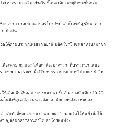
ายังไม่เคยทราบจะเริ่มอย่างไร ชี้แนะให้ประพฤติตามขั้นตอน
็กซี่บาคาร่า กรอกข้อมูลเบอร์โทรศัพท์แล้วก็เลขบัญชีธนาคาร
ก-เบิกเงิน
บบออโต้ตามปริมาณที่อยาก อย่าลืมเช็คโปรโมชั่นสำหรับสมาชิก
ด เลือกค่ายเกม และก็เลือก “ห้องบาคาร่า” ที่ปรารถนา เสนอ
ปได้ประมาณ 10-15 ตา เพื่อให้สามารถแลเห็นแนวโน้มของเค้าไพ่
พัน ให้เลือกชิปเงินตามงบประมาณ (เริ่มต้นอย่างต่ำเพียง 10-20
ันในฝั่งที่คุณเลือกก่อนจะถึงเวลานับถอยหลังจะหมดลง
่ ถ้าเกิดฝั่งที่คุณแทงชนะ ระบบจะปรับยอดเงินให้ทันที เมื่อได้
ากบัญชีธนาคารส่วนตัวได้เลยโดยทันทีจ้ะ!