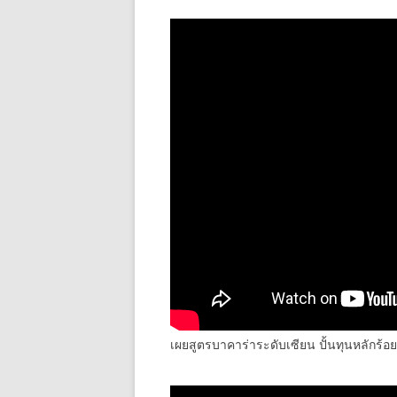
เผยสูตรบาคาร่าระดับเซียน ปั้นทุนหลักร้อยสู