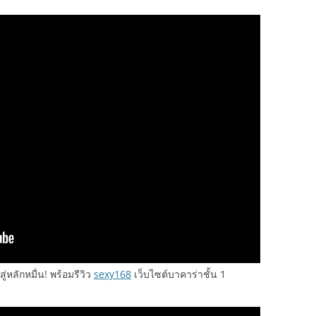
่หลักหมื่น! พร้อมรีวิว
sexy168
เว็บไซต์บาคาร่าชั้น 1