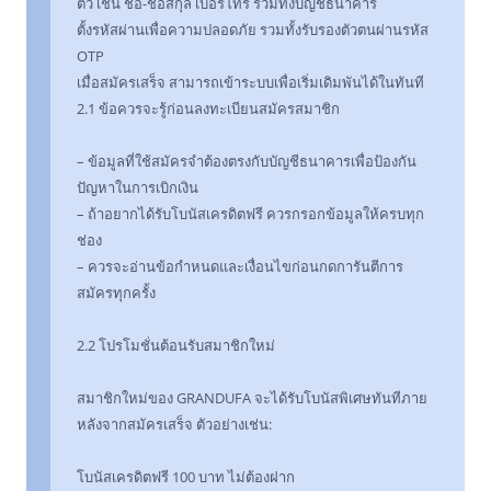
ตัว เช่น ชื่อ-ชื่อสกุล เบอร์โทร รวมทั้งบัญชีธนาคาร
ตั้งรหัสผ่านเพื่อความปลอดภัย รวมทั้งรับรองตัวตนผ่านรหัส
OTP
เมื่อสมัครเสร็จ สามารถเข้าระบบเพื่อเริ่มเดิมพันได้ในทันที
2.1 ข้อควรจะรู้ก่อนลงทะเบียนสมัครสมาชิก
– ข้อมูลที่ใช้สมัครจำต้องตรงกับบัญชีธนาคารเพื่อป้องกัน
ปัญหาในการเบิกเงิน
– ถ้าอยากได้รับโบนัสเครดิตฟรี ควรกรอกข้อมูลให้ครบทุก
ช่อง
– ควรจะอ่านข้อกำหนดและเงื่อนไขก่อนกดการันตีการ
สมัครทุกครั้ง
2.2 โปรโมชั่นต้อนรับสมาชิกใหม่
สมาชิกใหม่ของ GRANDUFA จะได้รับโบนัสพิเศษทันทีภาย
หลังจากสมัครเสร็จ ตัวอย่างเช่น:
โบนัสเครดิตฟรี 100 บาท ไม่ต้องฝาก