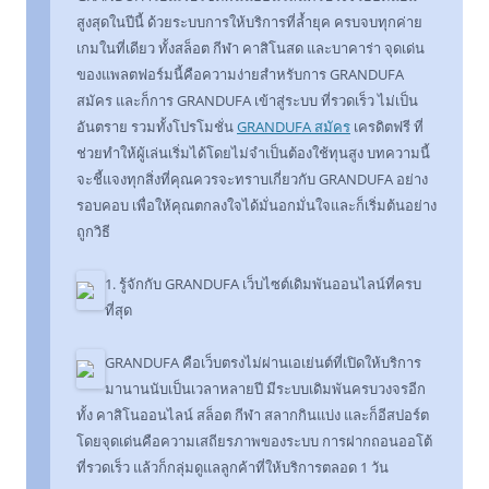
สูงสุดในปีนี้ ด้วยระบบการให้บริการที่ล้ำยุค ครบจบทุกค่าย
เกมในที่เดียว ทั้งสล็อต กีฬา คาสิโนสด และบาคาร่า จุดเด่น
ของแพลตฟอร์มนี้คือความง่ายสำหรับการ GRANDUFA
สมัคร และก็การ GRANDUFA เข้าสู่ระบบ ที่รวดเร็ว ไม่เป็น
อันตราย รวมทั้งโปรโมชั่น
GRANDUFA สมัคร
เครดิตฟรี ที่
ช่วยทำให้ผู้เล่นเริ่มได้โดยไม่จำเป็นต้องใช้ทุนสูง บทความนี้
จะชี้แจงทุกสิ่งที่คุณควรจะทราบเกี่ยวกับ GRANDUFA อย่าง
รอบคอบ เพื่อให้คุณตกลงใจได้มั่นอกมั่นใจและก็เริ่มต้นอย่าง
ถูกวิธี
1. รู้จักกับ GRANDUFA เว็บไซต์เดิมพันออนไลน์ที่ครบ
ที่สุด
GRANDUFA คือเว็บตรงไม่ผ่านเอเย่นต์ที่เปิดให้บริการ
มานานนับเป็นเวลาหลายปี มีระบบเดิมพันครบวงจรอีก
ทั้ง คาสิโนออนไลน์ สล็อต กีฬา สลากกินแบ่ง และก็อีสปอร์ต
โดยจุดเด่นคือความเสถียรภาพของระบบ การฝากถอนออโต้
ที่รวดเร็ว แล้วก็กลุ่มดูแลลูกค้าที่ให้บริการตลอด 1 วัน