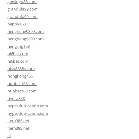
gowingo88.com
grandufa99.com
grandufa99.com
happy168
hengheng9899.com
hengheng9899.com
hengjing168
hi6bet.com
hi6bet.com
hiso8888s.com
hongkong456
hubbet168.com
hubbet168.com
hydra888
hyperclub-casino.com
hyperclub-casino.com
item388.net
item388.net
Jili