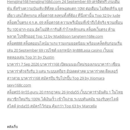
Hengjing168 hengjing168d.com 24 September 69 เครดิตฟรี เกมเดิม
พัน ที่สร้างความบันเทิง ดีที่สุด แจ็คพอตแตก 10M ต่อเดือน ไม่ติดเทิร์น ยูส
เดียว เล่นได้ทุกเกม สล็อต168 ลงทุนทั้งที่ต้อง ที่นี่เท่านั้น Top 32 by Jude
สล็อตเว็บตรง 4 ก.ค. 69 สล็อต168 ความพรีเมียมที่เข้าถึงได้จริง ชวนเพื่อน
รับ 100 ฝาก-ถอน อัตโนมัติ การันตี กำไรหลักแสน สล็อตเว็บตรง ห้าม
พลาด โปรดีรออยู่ Top 12 by Maddison tangtem168e.com
สล็อต888 สล็อตออนไลน์มาแรง รวมเกมยอดนิยม พร้อมเคล็ดลับก่อนเริ่ม
เล่น 20 September 69 เวปไซต์ แจกหนัก Jin888.asia casino เว็บแม่
ทดลองเล่น Top 31 by Dustin
บาคาร่า 7 Sep 2026 บาคาร่า168 เปิดมุมมองใหม่ของเกมบาคาร่า เซียน
บาคาร่าตัวจริงรับ 3 แสน ระบบเสถียร อัปเดตล่าสุด บาคาร่าสด ดีลเลอร์
สาวสวย บาคาร่า168 สมัครปุ๊บ รับโปรปั๊บ Top 29 by Xiomara
sexy168c.com
สล็อต55 Jin55.guru 20 กรกฎาคม 26 jinda55 เว็บบาคาร่าอันดับ 1 ในไทย
สมาชิกใหม่รับ 100% ได้เงินเร็ว เข้าใจง่าย ระบบทันสมัย รองรับทุกไลฟ์
สไตล์ jinda55 สมัครไว้ก่อน คุ้มกว่า Top 63 by Marcella
คลังเก็บ