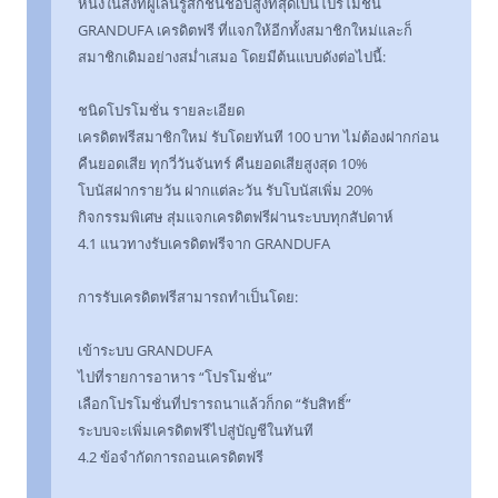
หนึ่งในสิ่งที่ผู้เล่นรู้สึกชื่นชอบสูงที่สุดเป็นโปรโมชั่น
GRANDUFA เครดิตฟรี ที่แจกให้อีกทั้งสมาชิกใหม่และก็
สมาชิกเดิมอย่างสม่ำเสมอ โดยมีต้นแบบดังต่อไปนี้:
ชนิดโปรโมชั่น รายละเอียด
เครดิตฟรีสมาชิกใหม่ รับโดยทันที 100 บาท ไม่ต้องฝากก่อน
คืนยอดเสีย ทุกวี่วันจันทร์ คืนยอดเสียสูงสุด 10%
โบนัสฝากรายวัน ฝากแต่ละวัน รับโบนัสเพิ่ม 20%
กิจกรรมพิเศษ สุ่มแจกเครดิตฟรีผ่านระบบทุกสัปดาห์
4.1 แนวทางรับเครดิตฟรีจาก GRANDUFA
การรับเครดิตฟรีสามารถทำเป็นโดย:
เข้าระบบ GRANDUFA
ไปที่รายการอาหาร “โปรโมชั่น”
เลือกโปรโมชั่นที่ปรารถนาแล้วก็กด “รับสิทธิ์”
ระบบจะเพิ่มเครดิตฟรีไปสู่บัญชีในทันที
4.2 ข้อจำกัดการถอนเครดิตฟรี