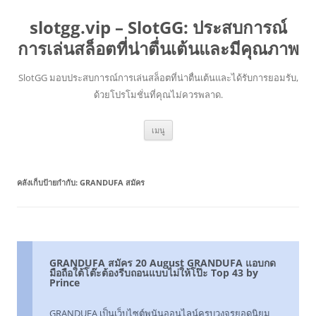
slotgg.vip – SlotGG: ประสบการณ์
การเล่นสล็อตที่น่าตื่นเต้นและมีคุณภาพ
SlotGG มอบประสบการณ์การเล่นสล็อตที่น่าตื่นเต้นและได้รับการยอมรับ,
ด้วยโปรโมชั่นที่คุณไม่ควรพลาด.
ข้าม
เมนู
ไป
ยัง
เนื้อหา
คลังเก็บป้ายกำกับ:
GRANDUFA สมัคร
GRANDUFA สมัคร 20 August GRANDUFA แอบกด
มือถือใต้โต๊ะต้องรีบถอนแบบไม่ให้โป๊ะ Top 43 by
Prince
GRANDUFA เป็นเว็บไซต์พนันออนไลน์ครบวงจรยอดนิยม