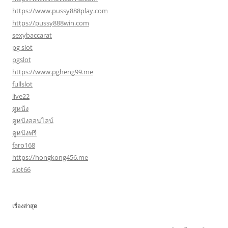
https://www.pussy888play.com
https://pussy888win.com
sexybaccarat
pg slot
pgslot
https://www.pgheng99.me
fullslot
live22
ดูหนัง
ดูหนังออนไลน์
ดูหนังฟรี
faro168
https://hongkong456.me
slot66
เรื่องล่าสุด