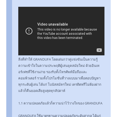
สิ่งที่ทำให้ GRANDUFA โดดเด่นกว่าคู่แข่งขันเป็นความรู้
ความเข้าใจในความประพฤติผู้เล่นยุคสมัยใหม่ ด้วยอินเท
อร์เฟซที่ใช้งานง่าย รองรับทั้งโทรศัพท์มือถือและ
คอมพิวเตอร์ รวมทั้งโปรโมชั่นที่วางแบบมาเพื่อตอบปัญหา
ทุกระดับผู้เล่น ได้แก่ โบนัสสมัครใหม่ เครดิตฟรีไม่ต้องฝาก
แล้วก็คืนยอดเสียสูงสุดทุกสัปดาห์
1.1 ความปลอดภัยแล้วก็ความน่าไว้วางใจของ GRANDUFA
GRANDUFA ใช้มาตรฐานความปลอดภัยระดับสากล ได้แก่