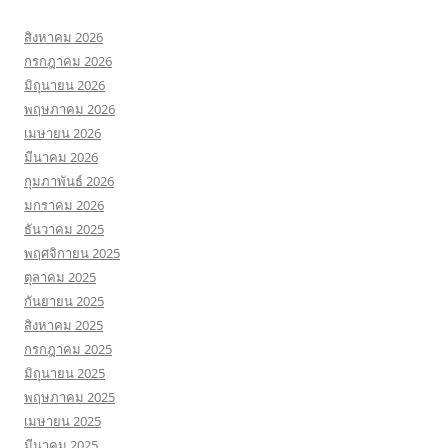
สิงหาคม 2026
กรกฎาคม 2026
มิถุนายน 2026
พฤษภาคม 2026
เมษายน 2026
มีนาคม 2026
กุมภาพันธ์ 2026
มกราคม 2026
ธันวาคม 2025
พฤศจิกายน 2025
ตุลาคม 2025
กันยายน 2025
สิงหาคม 2025
กรกฎาคม 2025
มิถุนายน 2025
พฤษภาคม 2025
เมษายน 2025
มีนาคม 2025