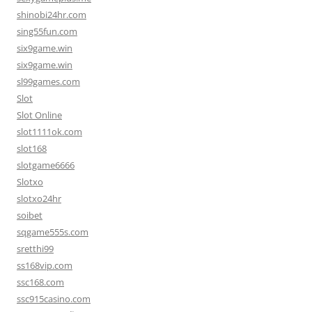
shinobi24hr.com
sing55fun.com
six9game.win
six9game.win
sl99games.com
Slot
Slot Online
slot1111ok.com
slot168
slotgame6666
Slotxo
slotxo24hr
soibet
sqgame555s.com
sretthi99
ss168vip.com
ssc168.com
ssc915casino.com