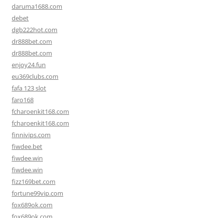
daruma1688.com
debet
dgb222hot.com
dr888bet.com
dr888bet.com
enjoy24.fun
eu369clubs.com
fafa 123 slot
faro168
fcharoenkit168.com
fcharoenkit168.com
finnivips.com
fiwdee.bet
fiwdee.win
fiwdee.win
fizz169bet.com
fortune99vip.com
fox689ok.com
fox689ok.com