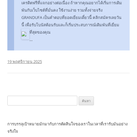
เครดิตฟรีที่แจกอย่างต่อเนื่อง ถ้าหากคุณอยากได้เริ่มการเดิม
พันกับเว็บไซต์ที่มั่นคง ใช้งานง่าย รวมทั้งจ่ายจริง
GRANDUFA เป็นคำตอบที่ยอดเยี่ยมเดี๋ยวนี้ คลิกสมัครเลยวัน
นี้ เพื่อรับโบนัสต้อนรับและก็เริ่มประสบการณ์เดิมพันที่เยี่ยม
ที่สุดของคุณ
…
19 พฤศจิกายน 2025
ค้นหา
สำหรับ:
การบรรลุเป้าหมายมักมากับการตัดสินใจของเราในเวลาที่เรารับมันอย่าง
จริงใจ