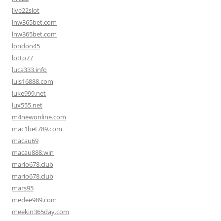
live22slot
lnw365bet.com
lnw365bet.com
london45
lotto77
luca333.info
luis16888.com
luke999.net
lux555.net
m4newonline.com
mac1bet789.com
macau69
macau888.win
mario678.club
mario678.club
mars95
medee989.com
meekin365day.com