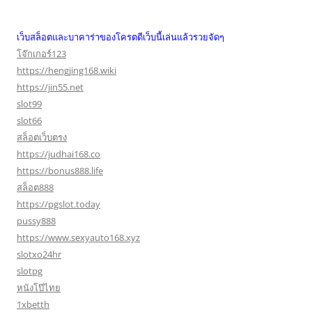
เว็บสล็อตและบาคาร่าของโครตดีเว็บนี้เล่นแล้วรวยจัดๆ
โจ๊กเกอร์123
https://hengjing168.wiki
https://jin55.net
slot99
slot66
สล็อตเว็บตรง
https://judhai168.co
https://bonus888.life
สล็อต888
https://pgslot.today
pussy888
https://www.sexyauto168.xyz
slotxo24hr
slotpg
หนังโป๊ไทย
1xbetth