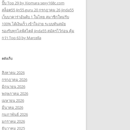
ปั๊บ Top 29 by Xiomara sexy168c.com
สล็อต55 Jin55.guru 20 กรกฎาคม 26 jinda55
เว็บบาคาร่าอันดับ 1 ในไทย สมาชิกใหม่รับ
100% ได้เงินเร็ว เข้าใจง่าย ระบบทันสมัย
รองรับทุกไลฟ์สไตล์ jinda55 สมัครไว้ก่อน คุ้ม
กว่า Top 63 by Marcella
คลังเก็บ
สิงหาคม 2026
กรกฎาคม 2026
มิถุนายน 2026
พฤษภาคม 2026
เมษายน 2026
มีนาคม 2026
กุมภาพันธ์ 2026
มกราคม 2026
ธันวาคม 2025