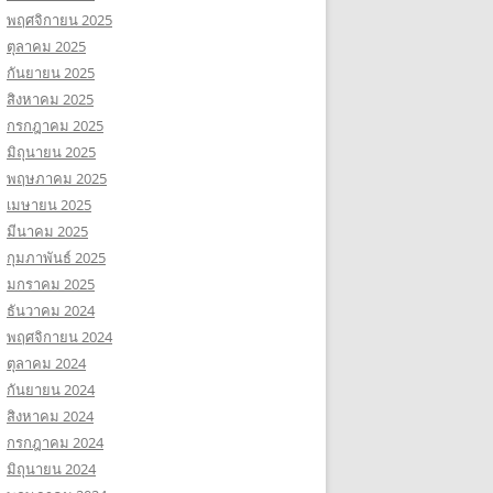
พฤศจิกายน 2025
ตุลาคม 2025
กันยายน 2025
สิงหาคม 2025
กรกฎาคม 2025
มิถุนายน 2025
พฤษภาคม 2025
เมษายน 2025
มีนาคม 2025
กุมภาพันธ์ 2025
มกราคม 2025
ธันวาคม 2024
พฤศจิกายน 2024
ตุลาคม 2024
กันยายน 2024
สิงหาคม 2024
กรกฎาคม 2024
มิถุนายน 2024