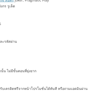
hi6 สมัคร
Joker, Pragmatic Play
ังกร รูเล็ต
6
และรหัสผ่าน
้น ไม่มีขั้นตอนที่ยุ่งยาก
ับเครดิตฟรีจากหน้าโปรโมชั่นได้ทันที หรือถามแอดมินผ่าน