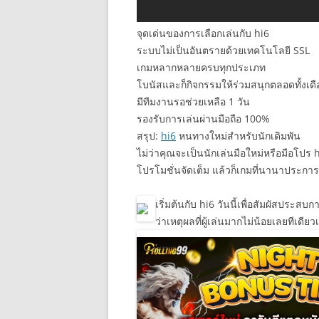
จุดเด่นของการเลือกเล่นกับ hi6
ระบบไม่เป็นอันตรายด้วยเทคโนโลยี SSL
เกมหลากหลายครบทุกประเภท
โบนัสและก็กิจกรรมให้ร่วมสนุกตลอดทั้งเด
มีทีมงานรอช่วยเหลือ 1 วัน
รองรับการเล่นผ่านมือถือ 100%
สรุป:
hi6
หนทางใหม่สำหรับนักเดิมพัน
ไม่ว่าคุณจะเป็นนักเล่นมือใหม่หรือมือโปร
โปรโมชั่นจัดเต็ม แล้วก็เกมที่นานาประการ ร
เริ่มต้นกับ hi6 วันนี้เพื่อสัมผัสประสบก
ว่าเหตุผลที่ผู้เล่นมากไม่น้อยเลยทีเดีย