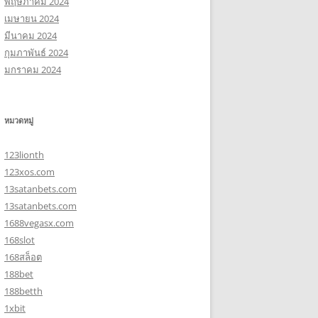
พฤษภาคม 2024
เมษายน 2024
มีนาคม 2024
กุมภาพันธ์ 2024
มกราคม 2024
หมวดหมู่
123lionth
123xos.com
13satanbets.com
13satanbets.com
1688vegasx.com
168slot
168สล็อต
188bet
188betth
1xbit