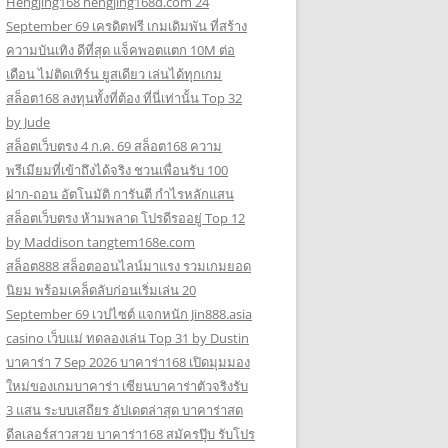
Hengjing168 hengjing168d.com 24
September 69 เครดิตฟรี เกมเดิมพัน ที่สร้าง
ความบันเทิง ดีที่สุด แจ็คพอตแตก 10M ต่อ
เดือน ไม่ติดเทิร์น ยูสเดียว เล่นได้ทุกเกม
สล็อต168 ลงทุนทั้งที่ต้อง ที่นี่เท่านั้น Top 32
by Jude
สล็อตเว็บตรง 4 ก.ค. 69 สล็อต168 ความ
พรีเมียมที่เข้าถึงได้จริง ชวนเพื่อนรับ 100
ฝาก-ถอน อัตโนมัติ การันตี กำไรหลักแสน
สล็อตเว็บตรง ห้ามพลาด โปรดีรออยู่ Top 12
by Maddison tangtem168e.com
สล็อต888 สล็อตออนไลน์มาแรง รวมเกมยอด
นิยม พร้อมเคล็ดลับก่อนเริ่มเล่น 20
September 69 เวปไซต์ แจกหนัก Jin888.asia
casino เว็บแม่ ทดลองเล่น Top 31 by Dustin
บาคาร่า 7 Sep 2026 บาคาร่า168 เปิดมุมมอง
ใหม่ของเกมบาคาร่า เซียนบาคาร่าตัวจริงรับ
3 แสน ระบบเสถียร อัปเดตล่าสุด บาคาร่าสด
ดีลเลอร์สาวสวย บาคาร่า168 สมัครปุ๊บ รับโปร