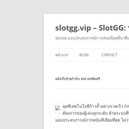
slotgg.vip – SlotGG:
SlotGG มอบประสบการณ์การเล่นสล็อตที่น่าตื่น
หน้าแรก
BLOG
CONTACT
คลังเก็บป้ายกำกับ:
HI6 เครดิตฟรี
ยุคที่เทคโนโลยีก้าวล้ำอย่างรวดเร็ว 
ต้องการของผู้เล่นทุกระดับ ด้วยระบบที่ท
มอบประสบการณ์การพนันที่เยี่ยมที่สุด ไม่ว