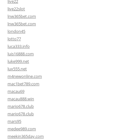
live22
live22slot
lnw365bet.com
lnw365bet.com
london45
lotto77
luca333.info
luis16888.com
luke999.net
lux555.net
m4newonline.com
mac1bet789.com
macau69
macau888.win
mario678.club
mario678.club
mars95
medee989.com
meekin365day.com