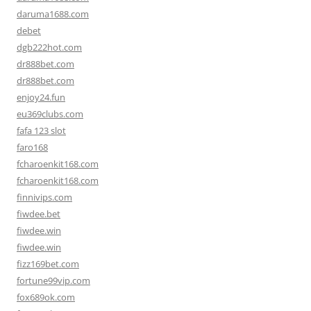
daruma1688.com
debet
dgb222hot.com
dr888bet.com
dr888bet.com
enjoy24.fun
eu369clubs.com
fafa 123 slot
faro168
fcharoenkit168.com
fcharoenkit168.com
finnivips.com
fiwdee.bet
fiwdee.win
fiwdee.win
fizz169bet.com
fortune99vip.com
fox689ok.com