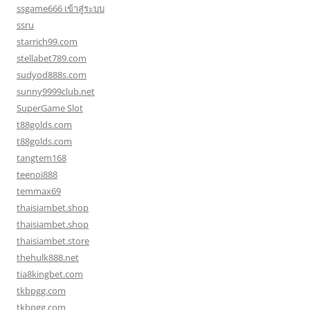
ssgame666 เข้าสู่ระบบ
ssru
starrich99.com
stellabet789.com
sudyod888s.com
sunny9999club.net
SuperGame Slot
t88golds.com
t88golds.com
tangtem168
teenoi888
temmax69
thaisiambet.shop
thaisiambet.shop
thaisiambet.store
thehulk888.net
tia8kingbet.com
tkbpgg.com
tkbpgg.com