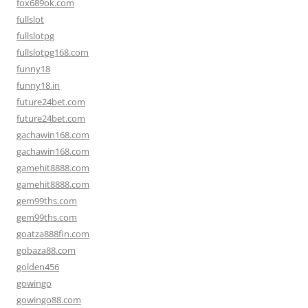
fox689ok.com
fullslot
fullslotpg
fullslotpg168.com
funny18
funny18.in
future24bet.com
future24bet.com
gachawin168.com
gachawin168.com
gamehit8888.com
gamehit8888.com
gem99ths.com
gem99ths.com
goatza888fin.com
gobaza88.com
golden456
gowingo
gowingo88.com