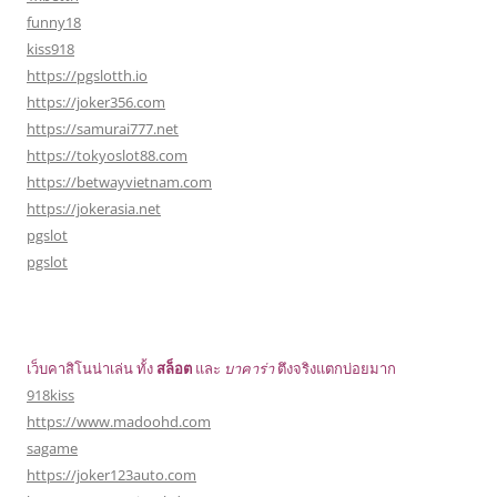
funny18
kiss918
https://pgslotth.io
https://joker356.com
https://samurai777.net
https://tokyoslot88.com
https://betwayvietnam.com
https://jokerasia.net
pgslot
pgslot
เว็บคาสิโนน่าเล่น ทั้ง
สล็อต
และ
บาคาร่า
ตึงจริงแตกบ่อยมาก
918kiss
https://www.madoohd.com
sagame
https://joker123auto.com