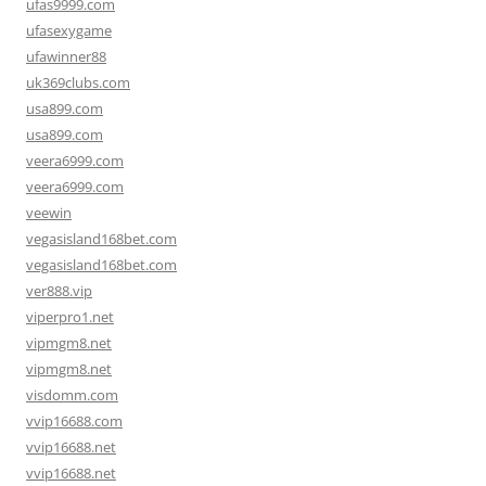
ufas9999.com
ufasexygame
ufawinner88
uk369clubs.com
usa899.com
usa899.com
veera6999.com
veera6999.com
veewin
vegasisland168bet.com
vegasisland168bet.com
ver888.vip
viperpro1.net
vipmgm8.net
vipmgm8.net
visdomm.com
vvip16688.com
vvip16688.net
vvip16688.net