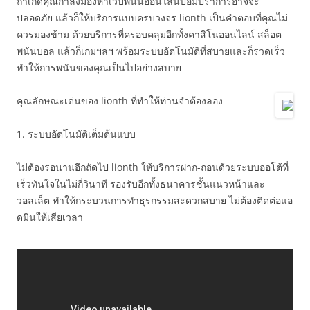
ถ้าเกิดคุณกำลังมองหาเว็บพนันออนไลน์ป้อมปราการอาจจะ
ปลอดภัย แล้วก็ให้บริการแบบครบวงจร lionth เป็นคำตอบที่คุณไม่
ควรมองข้าม ด้วยบริการที่ครอบคลุมอีกทั้งคาสิโนออนไลน์ สล็อต
พนันบอล แล้วก็เกมฯลฯ พร้อมระบบอัตโนมัติที่สบายและก็รวดเร็ว
ทำให้การพนันของคุณเป็นไปอย่างสบาย
คุณลักษณะเด่นของ lionth ที่ทำให้ท่านจำต้องลอง
1. ระบบอัตโนมัติเต็มต้นแบบ
ไม่ต้องรอนานอีกถัดไป lionth ให้บริการฝาก-ถอนด้วยระบบออโต้ที่
เร็วทันใจในไม่กี่วินาที รองรับอีกทั้งธนาคารชั้นแนวหน้าและ
วอลเล็ต ทำให้กระบวนการทำธุรกรรมสะดวกสบาย ไม่ต้องติดต่อแอ
ดมินให้เสียเวลา