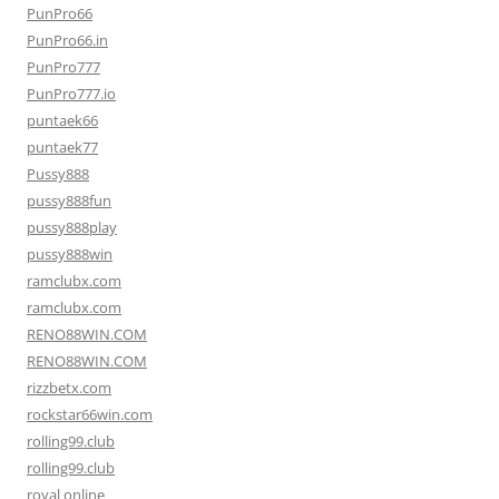
PunPro66
PunPro66.in
PunPro777
PunPro777.io
puntaek66
puntaek77
Pussy888
pussy888fun
pussy888play
pussy888win
ramclubx.com
ramclubx.com
RENO88WIN.COM
RENO88WIN.COM
rizzbetx.com
rockstar66win.com
rolling99.club
rolling99.club
royal online