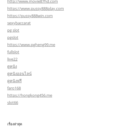
http://www.movie87hd.com
https://www.pussy888play.com
https://pussy888win.com
sexybaccarat
pg slot
pgslot
https://www.pgheng99.me
fullslot
live22
ดูหนัง
ดูหนังออนไลน์
ดูหนังฟรี
faro168
https://hongkong456.me
slot66
เรื่องล่าสุด