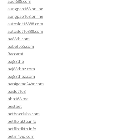
audi688.com
aungpao168.online
aungpao168.online
autoslot16888.com
autoslot16888.com
ba88th.com
babet555.com
Baccarat
baj88thb
baj88thbz.com
baj88thbz.com
bar4game24hr.com
baslot168
bbp168.me
bestbet
betboxclubs.com
betflixtikto.info
betflixtikto.info
betm4vip.com