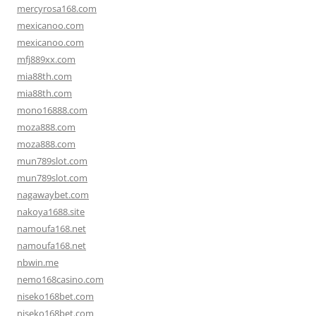
mercyrosa168.com
mexicanoo.com
mexicanoo.com
mfj889xx.com
mia88th.com
mia88th.com
mono16888.com
moza888.com
moza888.com
mun789slot.com
mun789slot.com
nagawaybet.com
nakoya1688.site
namoufa168.net
namoufa168.net
nbwin.me
nemo168casino.com
niseko168bet.com
niseko168bet.com