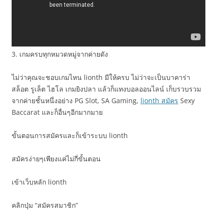
3. เกมครบทุกหมวดหมู่จากค่ายดัง
ไม่ว่าคุณจะชอบเกมไหน lionth มีให้ครบ ไม่ว่าจะเป็นบาคาร่า
สล็อต รูเล็ต ไฮโล เกมยิงปลา แล้วก็แทงบอลออนไลน์ เก็บรวบรวม
จากค่ายชั้นหนึ่งอย่าง PG Slot, SA Gaming,
lionth สมัคร
Sexy
Baccarat และก็อื่นๆอีกมากมาย
ขั้นตอนการสมัครและก็เข้าระบบ lionth
สมัครง่ายๆเพียงแค่ไม่กี่ขั้นตอน
เข้าเว็บหลัก lionth
คลิกปุ่ม “สมัครสมาชิก”