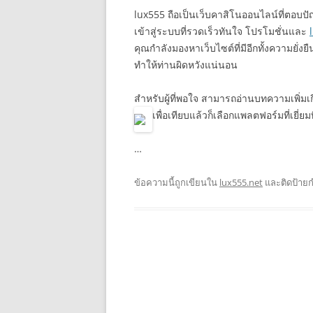
lux555 ถือเป็นเว็บคาสิโนออนไลน์ที่ตอบป
เข้าสู่ระบบที่รวดเร็วทันใจ โปรโมชั่นและ
คุณกำลังมองหาเว็บไซต์ที่มีอีกทั้งความยั่งย
ทำให้ท่านผิดหวังแน่นอน
สำหรับผู้ที่พอใจ สามารถอ่านบทความเพิ่มเก
เพื่อเทียบแล้วก็เลือกแพลตฟอร์มที่เยี่ยมท
…
ข้อความนี้ถูกเขียนใน
lux555.net
และติดป้าย