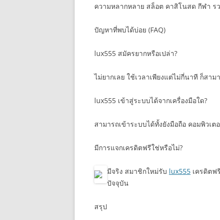
ความหลากหลาย สล็อต คาสิโนสด กีฬา รวม
ปัญหาที่พบได้บ่อย (FAQ)
lux555 สมัครยากหรือเปล่า?
ไม่ยากเลย ใช้เวลาเพียงแต่ไม่กี่นาที ก็สาม
lux555 เข้าสู่ระบบได้จากเครื่องมือใด?
สามารถเข้าระบบได้ทั้งยังมือถือ คอมพิวเตอ
มีการแจกเครดิตฟรีใช่หรือไม่?
มีจริง สมาชิกใหม่รับ
lux555
เครดิตฟรี
ปัจจุบัน
สรุป