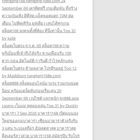
Hengjing168 hengjing168d.com 24
September 69 เครดิตฟรี เกมเดิมพัน ที่สร้าง
ความบันเทิง ดีที่สุด แจ็คพอตแตก 10M ต่อ
เดือน ไม่ติดเทิร์น ยูสเดียว เล่นได้ทุกเกม
สล็อต168 ลงทุนทั้งที่ต้อง ที่นี่เท่านั้น Top 32
by Jude
สล็อตเว็บตรง 4 ก.ค. 69 สล็อต168 ความ
พรีเมียมที่เข้าถึงได้จริง ชวนเพื่อนรับ 100
ฝาก-ถอน อัตโนมัติ การันตี กำไรหลักแสน
สล็อตเว็บตรง ห้ามพลาด โปรดีรออยู่ Top 12
by Maddison tangtem168e.com
สล็อต888 สล็อตออนไลน์มาแรง รวมเกมยอด
นิยม พร้อมเคล็ดลับก่อนเริ่มเล่น 20
September 69 เวปไซต์ แจกหนัก Jin888.asia
casino เว็บแม่ ทดลองเล่น Top 31 by Dustin
บาคาร่า 7 Sep 2026 บาคาร่า168 เปิดมุมมอง
ใหม่ของเกมบาคาร่า เซียนบาคาร่าตัวจริงรับ
3 แสน ระบบเสถียร อัปเดตล่าสุด บาคาร่าสด
ดีลเลอร์สาวสวย บาคาร่า168 สมัครปุ๊บ รับโปร