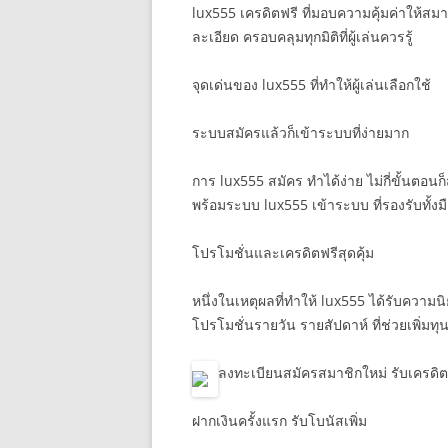
lux555 เครดิตฟรี ที่มอบความคุ้มค่าให้สมา
ละเอียด ครอบคลุมทุกมิติที่ผู้เล่นควรรู้
จุดเด่นของ lux555 ที่ทำให้ผู้เล่นเลือกใช้
ระบบสมัครแล้วก็เข้าระบบที่ง่ายมาก
การ lux555 สมัคร ทำได้ง่าย ไม่กี่ขั้นตอนก
พร้อมระบบ lux555 เข้าระบบ ที่รองรับทั้งมือ
โปรโมชั่นและเครดิตฟรีสุดคุ้ม
หนึ่งในเหตุผลที่ทำให้ lux555 ได้รับความ
โปรโมชั่นรายวัน รายสัปดาห์ ที่ช่วยเพิ่มทุน
ลงทะเบียนสมัครสมาชิกใหม่ รับเครดิตฟ
ฝากเงินครั้งแรก รับโบนัสเพิ่ม