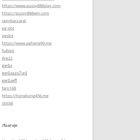
https://www.pussy888play.com
https://pussy888win.com
sexybaccarat
pg slot
pgslot
https://www.pgheng99.me
fullslot
live22
ดูหนัง
ดูหนังออนไลน์
ดูหนังฟรี
faro168
https://hongkong456.me
slot66
เรื่องล่าสุด