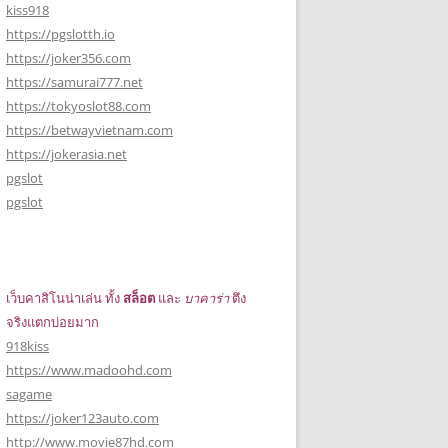
kiss918
https://pgslotth.io
https://joker356.com
https://samurai777.net
https://tokyoslot88.com
https://betwayvietnam.com
https://jokerasia.net
pgslot
pgslot
เว็บคาสิโนน่าเล่น ทั้ง
สล็อต
และ
บาคาร่า
ตึง
จริงแตกบ่อยมาก
918kiss
https://www.madoohd.com
sagame
https://joker123auto.com
http://www.movie87hd.com