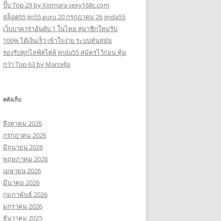
ปั๊บ Top 29 by Xiomara sexy168c.com
สล็อต55 Jin55.guru 20 กรกฎาคม 26 jinda55
เว็บบาคาร่าอันดับ 1 ในไทย สมาชิกใหม่รับ
100% ได้เงินเร็ว เข้าใจง่าย ระบบทันสมัย
รองรับทุกไลฟ์สไตล์ jinda55 สมัครไว้ก่อน คุ้ม
กว่า Top 63 by Marcella
คลังเก็บ
สิงหาคม 2026
กรกฎาคม 2026
มิถุนายน 2026
พฤษภาคม 2026
เมษายน 2026
มีนาคม 2026
กุมภาพันธ์ 2026
มกราคม 2026
ธันวาคม 2025