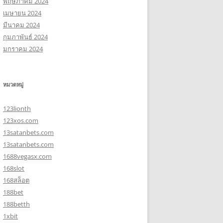
พฤษภาคม 2024
เมษายน 2024
มีนาคม 2024
กุมภาพันธ์ 2024
มกราคม 2024
หมวดหมู่
123lionth
123xos.com
13satanbets.com
13satanbets.com
1688vegasx.com
168slot
168สล็อต
188bet
188betth
1xbit