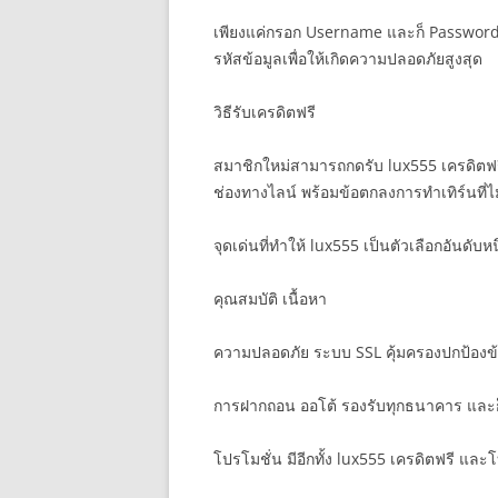
เพียงแค่กรอก Username และก็ Password 
รหัสข้อมูลเพื่อให้เกิดความปลอดภัยสูงสุด
วิธีรับเครดิตฟรี
สมาชิกใหม่สามารถกดรับ lux555 เครดิตฟ
ช่องทางไลน์ พร้อมข้อตกลงการทำเทิร์นที่ไ
จุดเด่นที่ทำให้ lux555 เป็นตัวเลือกอันดับหน
คุณสมบัติ เนื้อหา
ความปลอดภัย ระบบ SSL คุ้มครองปกป้องข้
การฝากถอน ออโต้ รองรับทุกธนาคาร และก
โปรโมชั่น มีอีกทั้ง lux555 เครดิตฟรี และ