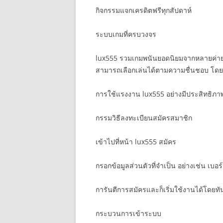
กิจกรรมแจกเครดิตฟรีทุกสัปดาห์
ระบบเกมที่ครบวงจร
lux555 รวมเกมพนันยอดนิยมจากหลายค่าย ไ
สามารถเลือกเล่นได้ตามความชื่นชอบ โดยม
การใช้แรงงาน lux555 อย่างมีประสิทธิภา
กรรมวิธีลงทะเบียนสมัครสมาชิก
เข้าไปที่หน้า lux555 สมัคร
กรอกข้อมูลส่วนตัวที่จำเป็น อย่างเช่น เบอร
การันตีการสมัครและก็เริ่มใช้งานได้โดยทั
กระบวนการเข้าระบบ