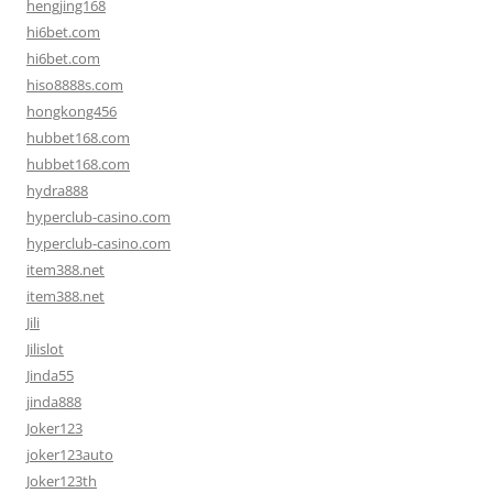
hengjing168
hi6bet.com
hi6bet.com
hiso8888s.com
hongkong456
hubbet168.com
hubbet168.com
hydra888
hyperclub-casino.com
hyperclub-casino.com
item388.net
item388.net
Jili
Jilislot
Jinda55
jinda888
Joker123
joker123auto
Joker123th