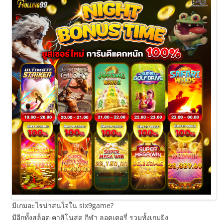
มีเกมอะไรน่าสนใจใน six9game?
มีอีกทั้งสล็อต คาสิโนสด กีฬา ลอตเตอรี่ รวมทั้งเกมยิง