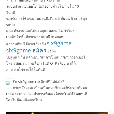
ทำไมจำต้องเลือกเล่นกับ six9game
ระบบฝาก-ถอนออโต้ ไม่มีอย่างต่ำ เร็วภายใน 10
วินาที
รองรับการใช้แรงงานผ่านมือถือ แล้วก็คอมพิวเตอร์ทุก
ระบบ
คณะทำงานแอดไม่นรอดูแลตลอด 24 ชั่วโมง
เกมลิขสิทธิ์แท้จากค่ายชั้นหนึ่งสุดยอด
six9game
คำถามที่พบได้มากเกี่ยวกับ
six9game สมัคร
ยังไง?
ไปสู่หน้าเว็บ คลิกเมนู “สมัครเป็นสมาชิก” กรอกเบอร์
โทร รหัสผ่าน รวมทั้งการันตี OTP เพียงเท่านี้ก็
สามารถใช้งานได้ในทันที
รับ six9game เครดิตฟรี ได้ยังไง?
ภายหลังลงทะเบียนเป็นสมาชิกและก็รับรองตัวตน
เสร็จ ระบบจะกระทำการเพิ่มเครดิตอัตโนมัติโดยทันที
โดยไม่ต้องแจ้งแอดไม่น