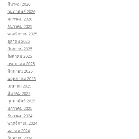
มีนาคม 2026
กุมภาพันธ์ 2026
มกราคม 2026
ธันวาคม 2025
พฤศจิกายน 2025
ตุลาคม 2025
กันยายน 2025
สิงหาคม 2025
กรกฎาคม 2025
มิถุนายน 2025
พฤษภาคม 2025
เมษายน 2025
มีนาคม 2025
กุมภาพันธ์ 2025
มกราคม 2025
ธันวาคม 2024
พฤศจิกายน 2024
ตุลาคม 2024
กันยายน 2024