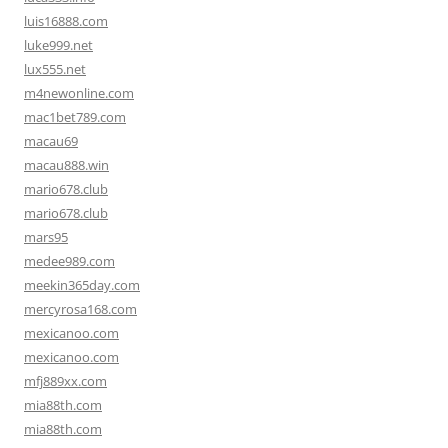
luis16888.com
luke999.net
lux555.net
m4newonline.com
mac1bet789.com
macau69
macau888.win
mario678.club
mario678.club
mars95
medee989.com
meekin365day.com
mercyrosa168.com
mexicanoo.com
mexicanoo.com
mfj889xx.com
mia88th.com
mia88th.com