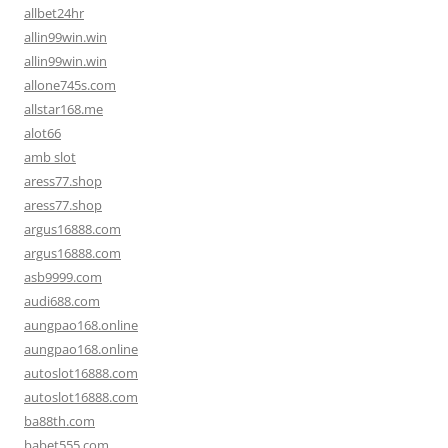
allbet24hr
allin99win.win
allin99win.win
allone745s.com
allstar168.me
alot66
amb slot
aress77.shop
aress77.shop
argus16888.com
argus16888.com
asb9999.com
audi688.com
aungpao168.online
aungpao168.online
autoslot16888.com
autoslot16888.com
ba88th.com
babet555.com