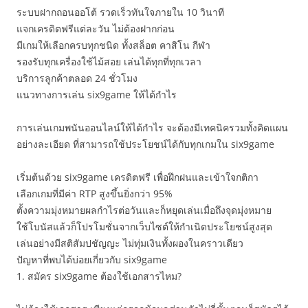
ระบบฝากถอนออโต้ รวดเร็วทันใจภายใน 10 วินาที
แจกเครดิตฟรีแต่ละวัน ไม่ต้องฝากก่อน
มีเกมให้เลือกครบทุกชนิด ทั้งสล็อต คาสิโน กีฬา
รองรับทุกเครื่องใช้ไม้สอย เล่นได้ทุกที่ทุกเวลา
บริการลูกค้าตลอด 24 ชั่วโมง
แนวทางการเล่น six9game ให้ได้กำไร
การเล่นเกมพนันออนไลน์ให้ได้กำไร จะต้องมีเทคนิครวมทั้งคิดแผน
อย่างละเอียด ที่สามารถใช้ประโยชน์ได้กับทุกเกมใน six9game
เริ่มต้นด้วย six9game เครดิตฟรี เพื่อฝึกฝนและเข้าใจกติกา
เลือกเกมที่มีค่า RTP สูงขึ้นยิ่งกว่า 95%
ตั้งความมุ่งหมายผลกำไรต่อวันและก็หยุดเล่นเมื่อถึงจุดมุ่งหมาย
ใช้โบนัสแล้วก็โปรโมชั่นจากเว็บไซต์ให้กำเนิดประโยชน์สูงสุด
เล่นอย่างมีสติสัมปชัญญะ ไม่ทุ่มเงินทั้งผองในคราวเดียว
ปัญหาที่พบได้บ่อยเกี่ยวกับ six9game
1. สมัคร six9game ต้องใช้เอกสารไหม?