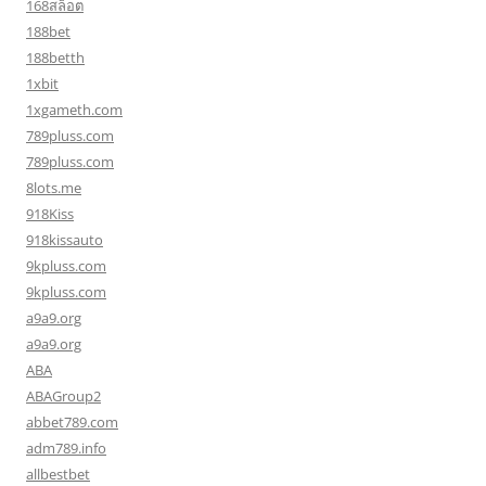
168สล็อต
188bet
188betth
1xbit
1xgameth.com
789pluss.com
789pluss.com
8lots.me
918Kiss
918kissauto
9kpluss.com
9kpluss.com
a9a9.org
a9a9.org
ABA
ABAGroup2
abbet789.com
adm789.info
allbestbet