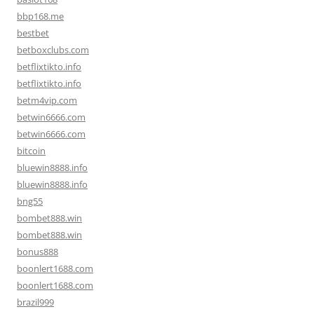
bbp168.me
bestbet
betboxclubs.com
betflixtikto.info
betflixtikto.info
betm4vip.com
betwin6666.com
betwin6666.com
bitcoin
bluewin8888.info
bluewin8888.info
bng55
bombet888.win
bombet888.win
bonus888
boonlert1688.com
boonlert1688.com
brazil999