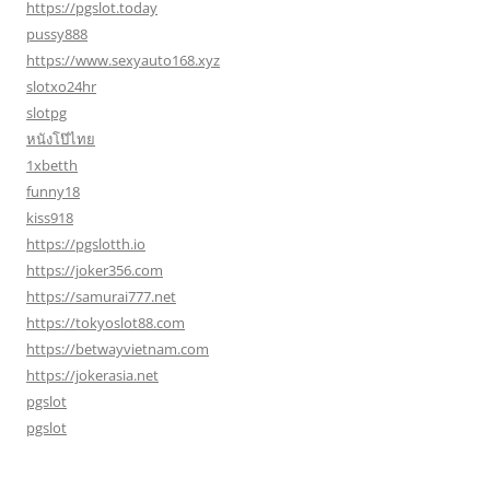
https://pgslot.today
pussy888
https://www.sexyauto168.xyz
slotxo24hr
slotpg
หนังโป๊ไทย
1xbetth
funny18
kiss918
https://pgslotth.io
https://joker356.com
https://samurai777.net
https://tokyoslot88.com
https://betwayvietnam.com
https://jokerasia.net
pgslot
pgslot