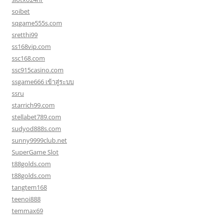
soibet
sqgame555s.com
sretthi99
ss168vip.com
ssc168.com
ssc915casino.com
ssgame666 เข้าสู่ระบบ
ssru
starrich99.com
stellabet789.com
sudyod888s.com
sunny9999club.net
SuperGame Slot
t88golds.com
t88golds.com
tangtem168
teenoi888
temmax69