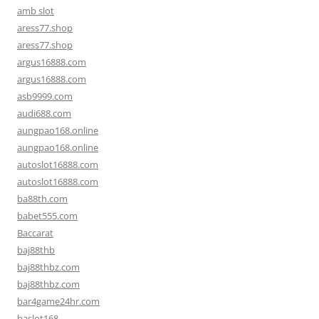
amb slot
aress77.shop
aress77.shop
argus16888.com
argus16888.com
asb9999.com
audi688.com
aungpao168.online
aungpao168.online
autoslot16888.com
autoslot16888.com
ba88th.com
babet555.com
Baccarat
baj88thb
baj88thbz.com
baj88thbz.com
bar4game24hr.com
baslot168