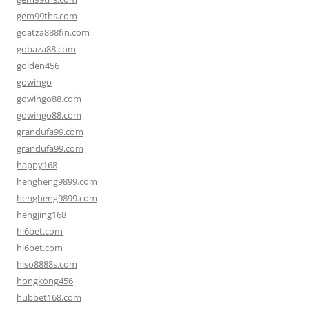
gem99ths.com
goatza888fin.com
gobaza88.com
golden456
gowingo
gowingo88.com
gowingo88.com
grandufa99.com
grandufa99.com
happy168
hengheng9899.com
hengheng9899.com
hengjing168
hi6bet.com
hi6bet.com
hiso8888s.com
hongkong456
hubbet168.com