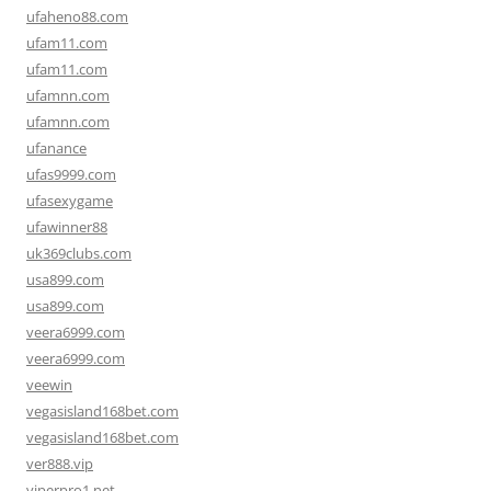
ufaheno88.com
ufam11.com
ufam11.com
ufamnn.com
ufamnn.com
ufanance
ufas9999.com
ufasexygame
ufawinner88
uk369clubs.com
usa899.com
usa899.com
veera6999.com
veera6999.com
veewin
vegasisland168bet.com
vegasisland168bet.com
ver888.vip
viperpro1.net