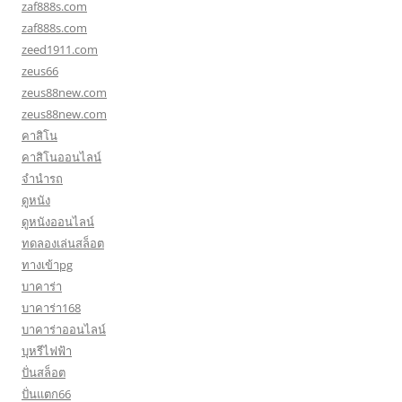
zaf888s.com
zaf888s.com
zeed1911.com
zeus66
zeus88new.com
zeus88new.com
คาสิโน
คาสิโนออนไลน์
จำนำรถ
ดูหนัง
ดูหนังออนไลน์
ทดลองเล่นสล็อต
ทางเข้าpg
บาคาร่า
บาคาร่า168
บาคาร่าออนไลน์
บุหรีไฟฟ้า
ปั่นสล็อต
ปั่นแตก66