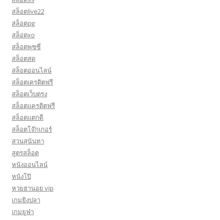
สล็อตlive22
สล็อตpg
สล็อตxo
สล็อตพุซซี่
สล็อตสด
สล็อตออนไลน์
สล็อตเครดิตฟรี
สล็อตเว็บตรง
สล็อตเเครดิตฟรี
สล็อตแตกดี
สล็อตโจ๊กเกอร์
สวนสุนันทา
สูตรสล็อต
หนังออนไลน์
หนังโป๊
หวยฮานอย vip
เกมยิงปลา
เกมยูฟ่า