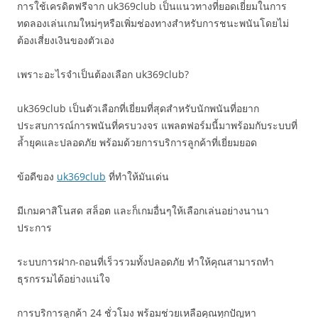
การใช้เครดิตฟรีจาก uk369club เป็นแนวทางที่ยอดเยี่ยมในการ
ทดลองเล่นเกมใหม่ๆหรือเพิ่มช่องทางสำหรับการชนะพนันโดยไม่
ต้องเสี่ยงเงินของตัวเอง
เพราะอะไรจำเป็นต้องเลือก uk369club?
uk369club เป็นตัวเลือกที่เยี่ยมที่สุดสำหรับนักพนันที่อยาก
ประสบการณ์การพนันที่ครบวงจร แพลตฟอร์มนี้มาพร้อมกับระบบที่
ล้ำยุคและปลอดภัย พร้อมด้วยการบริการลูกค้าที่เยี่ยมยอด
ข้อดีของ
uk369club
ที่ทำให้มันเด่น
มีเกมคาสิโนสด สล็อต และก็เกมอื่นๆให้เลือกเล่นอย่างนานา
ประการ
ระบบการฝาก-ถอนที่เร็วรวมทั้งปลอดภัย ทำให้คุณสามารถทำ
ธุรกรรมได้อย่างแน่ใจ
การบริการลูกค้า 24 ชั่วโมง พร้อมช่วยเหลือคุณทุกปัญหา