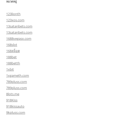
หมวดหมู่
123lionth
123xos.com
13satanbets.com
13satanbets.com
1688vegasx.com
168slot
168สล็อต
188bet
188betth
1xbit
1xgameth.com
789pluss.com
789pluss.com
8lots.me
918Kiss
918kissauto
9kpluss.com