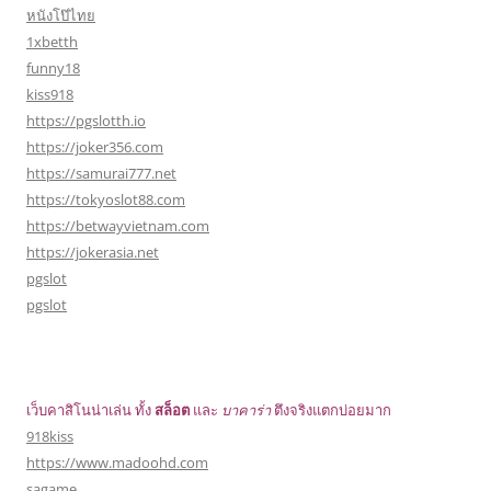
หนังโป๊ไทย
1xbetth
funny18
kiss918
https://pgslotth.io
https://joker356.com
https://samurai777.net
https://tokyoslot88.com
https://betwayvietnam.com
https://jokerasia.net
pgslot
pgslot
เว็บคาสิโนน่าเล่น ทั้ง
สล็อต
และ
บาคาร่า
ตึงจริงแตกบ่อยมาก
918kiss
https://www.madoohd.com
sagame