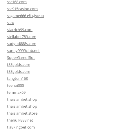
ssc168.com
ssc915casino.com
ssgame666 เข้าสู่ระบบ
ssru
starrich99.com
stellabet789.com
sudyod888s.com
sunny9999club.net
SuperGame Slot
t88golds.com
t88golds.com
tangtem168
teenoi888
temmax69
thaisiambet.shop
thaisiambet.shop
thaisiambet.store
thehulk888.net
tia8kingbet.com