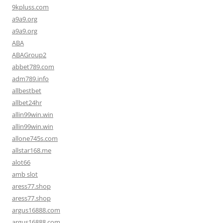
9kpluss.com
a9a9.org
a9a9.org
ABA
ABAGroup2
abbet789.com
adm789.info
allbestbet
allbet24hr
allin99win.win
allin99win.win
allone745s.com
allstar168.me
alot66
amb slot
aress77.shop
aress77.shop
argus16888.com
argus16888.com