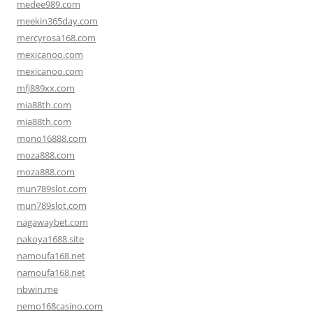
medee989.com
meekin365day.com
mercyrosa168.com
mexicanoo.com
mexicanoo.com
mfj889xx.com
mia88th.com
mia88th.com
mono16888.com
moza888.com
moza888.com
mun789slot.com
mun789slot.com
nagawaybet.com
nakoya1688.site
namoufa168.net
namoufa168.net
nbwin.me
nemo168casino.com