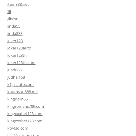
item388.net
Jili
Jilislot
Jinda55
jinda888
Joker123
joker123auto
Joker123th
Joker123th.com
juad888
judhai168
k1gt-auto.com
khumsup888.me
kingdom66
kingromans789.com
kingxxxbet123.com
kingxxxbet123.com
ktv4sd.com
lala55-casino.com