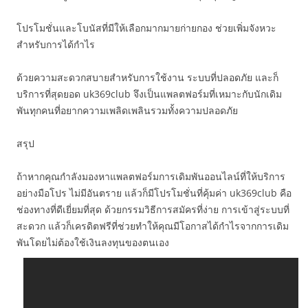
โปรโมชั่นและโบนัสที่มีให้เลือกมากมายก่ายกอง ช่วยเพิ่มจังหวะ
สำหรับการได้กำไร
ด้วยความสะดวกสบายสำหรับการใช้งาน ระบบที่ปลอดภัย และก็
บริการที่สุดยอด uk369club จึงเป็นแพลตฟอร์มที่เหมาะกับนักเดิม
พันทุกคนที่อยากความเพลิดเพลินรวมทั้งความปลอดภัย
สรุป
ถ้าหากคุณกำลังมองหาแพลตฟอร์มการเดิมพันออนไลน์ที่ให้บริการ
อย่างมือโปร ไม่มีอันตราย แล้วก็มีโปรโมชั่นที่คุ้มค่า uk369club คือ
ช่องทางที่ดีเยี่ยมที่สุด ด้วยกรรมวิธีการสมัครที่ง่าย การเข้าสู่ระบบที่
สะดวก แล้วก็เครดิตฟรีที่ช่วยทำให้คุณมีโอกาสได้กำไรจากการเดิม
พันโดยไม่ต้องใช้เงินลงทุนของตนเอง