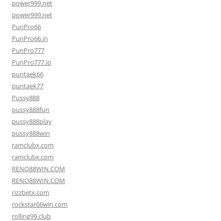
power999.net
power999.net
PunPro66
PunPro66.in
PunPro777
PunPro777.io
puntaek66
puntaek77
Pussy888
pussy888fun
pussy888play
pussy888win
ramclubx.com
ramclubx.com
RENO88WIN.COM
RENO88WIN.COM
rizzbetx.com
rockstar66win.com
rolling99.club