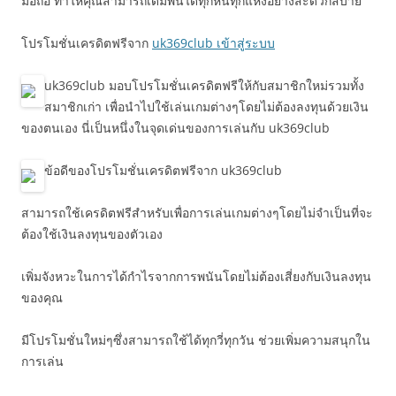
มือถือ ทำให้คุณสามารถเดิมพันได้ทุกหนทุกแห่งอย่างสะดวกสบาย
โปรโมชั่นเครดิตฟรีจาก
uk369club เข้าสู่ระบบ
uk369club มอบโปรโมชั่นเครดิตฟรีให้กับสมาชิกใหม่รวมทั้ง
สมาชิกเก่า เพื่อนำไปใช้เล่นเกมต่างๆโดยไม่ต้องลงทุนด้วยเงิน
ของตนเอง นี่เป็นหนึ่งในจุดเด่นของการเล่นกับ uk369club
ข้อดีของโปรโมชั่นเครดิตฟรีจาก uk369club
สามารถใช้เครดิตฟรีสำหรับเพื่อการเล่นเกมต่างๆโดยไม่จำเป็นที่จะ
ต้องใช้เงินลงทุนของตัวเอง
เพิ่มจังหวะในการได้กำไรจากการพนันโดยไม่ต้องเสี่ยงกับเงินลงทุน
ของคุณ
มีโปรโมชั่นใหม่ๆซึ่งสามารถใช้ได้ทุกวี่ทุกวัน ช่วยเพิ่มความสนุกใน
การเล่น