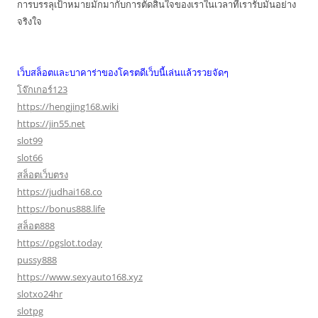
การบรรลุเป้าหมายมักมากับการตัดสินใจของเราในเวลาที่เรารับมันอย่าง
จริงใจ
เว็บสล็อตและบาคาร่าของโครตดีเว็บนี้เล่นแล้วรวยจัดๆ
โจ๊กเกอร์123
https://hengjing168.wiki
https://jin55.net
slot99
slot66
สล็อตเว็บตรง
https://judhai168.co
https://bonus888.life
สล็อต888
https://pgslot.today
pussy888
https://www.sexyauto168.xyz
slotxo24hr
slotpg