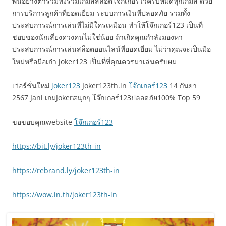
พันอย่างต่ำรวมทั้งรวมเกมส์สล็อตโจ๊กเกอร์ไว้ครบหมดทุกเกมส์ ด้วย
การบริการลูกค้าที่ยอดเยี่ยม ระบบการเงินที่ปลอดภัย รวมทั้ง
ประสบการณ์การเล่นที่ไม่มีใครเหมือน ทำให้โจ๊กเกอร์123 เป็นที่
ชอบของนักเสี่ยงดวงคนไม่ใช่น้อย ถ้าเกิดคุณกำลังมองหา
ประสบการณ์การเล่นสล็อตออนไลน์ที่ยอดเยี่ยม ไม่ว่าคุณจะเป็นมือ
ใหม่หรือมือเก๋า joker123 เป็นที่ที่คุณควรมาเล่นครับผม
เว่อร์ชั่นใหม่
joker123
Joker123th.in
โจ๊กเกอร์123
14 กันยา
2567 Jani เกมJokerสนุกๆ โจ๊กเกอร์123ปลอดภัย100% Top 59
ขอขอบคุณwebsite
โจ๊กเกอร์123
https://bit.ly/joker123th-in
https://rebrand.ly/joker123th-in
https://wow.in.th/joker123th-in