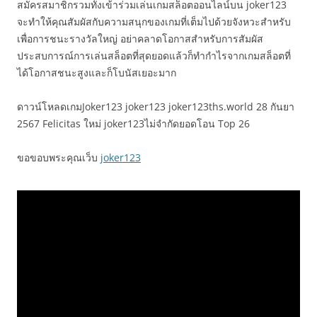
สมัครสมาชิกรวมทั้งเข้าร่วมเล่นเกมสล็อตออนไลน์บน joker123
จะทำให้คุณสัมผัสกับความสนุกของเกมที่เต็มไปด้วยจังหวะสำหรับ
เพื่อการชนะรางวัลใหญ่ อย่าคลาดโอกาสสำหรับการสัมผัส
ประสบการณ์การเล่นสล็อตที่สุดยอดแล้วก็ทำกำไรจากเกมสล็อตที่
ได้โอกาสชนะสูงและก็โบนัสเยอะมาก
ดาวน์โหลดเกมJoker123 joker123 joker123ths.world 28 กันยา
2567 Felicitas ใหม่ joker123ไม่จำกัดยอดโอน Top 26
ขอขอบพระคุณเว็บ
joker123