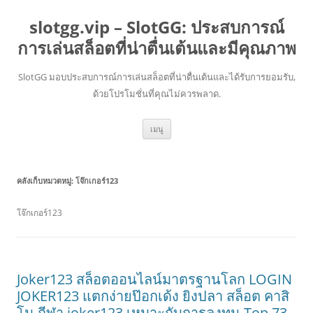
slotgg.vip – SlotGG: ประสบการณ์
การเล่นสล็อตที่น่าตื่นเต้นและมีคุณภาพ
SlotGG มอบประสบการณ์การเล่นสล็อตที่น่าตื่นเต้นและได้รับการยอมรับ,
ด้วยโปรโมชั่นที่คุณไม่ควรพลาด.
ข้าม
เมนู
ไป
ยัง
เนื้อหา
คลังเก็บหมวดหมู่:
โจ๊กเกอร์123
โจ๊กเกอร์123
Joker123 สล็อตออนไลน์มาตรฐานโลก LOGIN
JOKER123 แตกง่ายป๊อกเด้ง ยิงปลา สล็อต คาสิ
โน กีฬา joker123 เหมาะกับการลงทุน Top 73