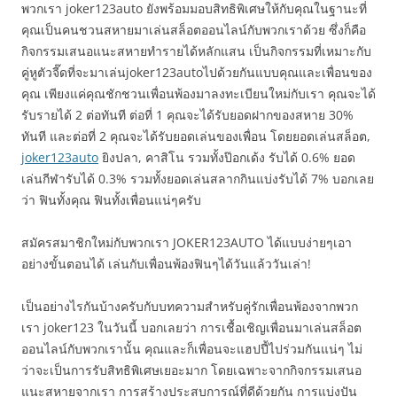
พวกเรา joker123auto ยังพร้อมมอบสิทธิพิเศษให้กับคุณในฐานะที่
คุณเป็นคนชวนสหายมาเล่นสล็อตออนไลน์กับพวกเราด้วย ซึ่งก็คือ
กิจกรรมเสนอแนะสหายทำรายได้หลักแสน เป็นกิจกรรมที่เหมาะกับ
คู่หูตัวจี๊ดที่จะมาเล่นjoker123autoไปด้วยกันแบบคุณและเพื่อนของ
คุณ เพียงแค่คุณชักชวนเพื่อนพ้องมาลงทะเบียนใหม่กับเรา คุณจะได้
รับรายได้ 2 ต่อทันที ต่อที่ 1 คุณจะได้รับยอดฝากของสหาย 30%
ทันที และต่อที่ 2 คุณจะได้รับยอดเล่นของเพื่อน โดยยอดเล่นสล็อต,
joker123auto
ยิงปลา, คาสิโน รวมทั้งป๊อกเด้ง รับได้ 0.6% ยอด
เล่นกีฬารับได้ 0.3% รวมทั้งยอดเล่นสลากกินแบ่งรับได้ 7% บอกเลย
ว่า ฟินทั้งคุณ ฟินทั้งเพื่อนแน่ๆครับ
สมัครสมาชิกใหม่กับพวกเรา JOKER123AUTO ได้แบบง่ายๆเอา
อย่างขั้นตอนได้ เล่นกับเพื่อนพ้องฟินๆได้วันแล้ววันเล่า!
เป็นอย่างไรกันบ้างครับกับบทความสำหรับคู่รักเพื่อนพ้องจากพวก
เรา joker123 ในวันนี้ บอกเลยว่า การเชื้อเชิญเพื่อนมาเล่นสล็อต
ออนไลน์กับพวกเรานั้น คุณและก็เพื่อนจะแฮปปี้ไปร่วมกันแน่ๆ ไม่
ว่าจะเป็นการรับสิทธิพิเศษเยอะมาก โดยเฉพาะจากกิจกรรมเสนอ
แนะสหายจากเรา การสร้างประสบการณ์ที่ดีด้วยกัน การแบ่งปัน