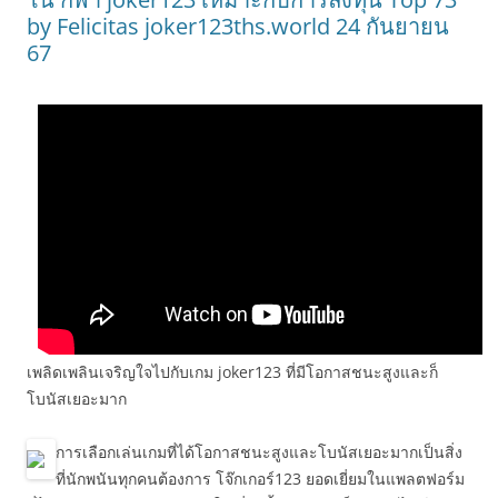
by Felicitas joker123ths.world 24 กันยายน
67
เพลิดเพลินเจริญใจไปกับเกม joker123 ที่มีโอกาสชนะสูงและก็
โบนัสเยอะมาก
การเลือกเล่นเกมที่ได้โอกาสชนะสูงและโบนัสเยอะมากเป็นสิ่ง
ที่นักพนันทุกคนต้องการ โจ๊กเกอร์123 ยอดเยี่ยมในแพลตฟอร์ม