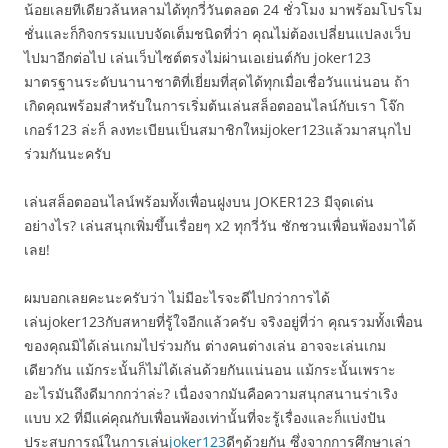
น้อยเลยทีเดียวล้นหลามได้ทุกวี่วันตลอด 24 ชั่วโมง มาพร้อมโปรโม
ชั่นและก็กิจกรรมแบบจัดเต็มชนิดที่ว่า คุณไม่ต้องเปลี่ยนแปลงเว็บ
ไปมาอีกต่อไป เล่นเว็บไซต์ตรงไม่ผ่านเอเย่นต์กับ joker123
มาตรฐานระดับนานาชาติที่เยี่ยมที่สุดได้ทุกเมื่อเชื่อวันแน่นอน ถ้า
เกิดคุณพร้อมสำหรับในการเริ่มต้นเล่นสล็อตออนไลน์กับเรา โจ๊ก
เกอร์123 ล่ะก็ ลงทะเบียนเป็นสมาชิกใหม่joker123แล้วมาสนุกไป
ร่วมกันนะครับ
เล่นสล็อตออนไลน์พร้อมทั้งเพื่อนฝูงบน JOKER123 มีจุดเด่น
อย่างไร? เล่นสนุกเพิ่มขึ้นเรื่อยๆ x2 ทุกวี่วัน ชักชวนเพื่อนพ้องมาได้
เลย!
ผมบอกเลยคะนะครับว่า ไม่มีอะไรจะดีไปกว่าการได้
เล่นjoker123กับสหายที่รู้ใจอีกแล้วครับ จริงอยู่ที่ว่า คุณรวมทั้งเพื่อน
ของคุณมิได้เล่นเกมไปร่วมกัน ต่างคนต่างเล่น อาจจะเล่นเกม
เดียวกัน แม้กระนั้นก็ไม่ได้เล่นด้วยกันแน่นอน แม้กระนั้นเพราะ
อะไรมันถึงดีมากกว่าล่ะ? เนื่องจากมันคือความสนุกสนานร่าเริง
แบบ x2 ที่มีแค่คุณกับเพื่อนพ้องเท่านั้นที่จะรู้เรื่องและก็แบ่งปัน
ประสบการณ์ในการเล่น
joker123
ดีๆด้วยกัน ซึ่งจากการศึกษาเล่า