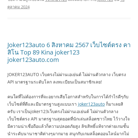
ตุลาคม 2024
Joker123auto 6 สิงหาคม 2567 เว็บไซต์ตรง คา
สิโน Top 89 Kina joker123
joker123auto.com
JOKER123AUTO เว็บตรงไม่ผ่านเอเย่นต์ ไม่ผ่านตัวกลาง เว็บตรง
API มาตรฐานระดับโลก ลงทะเบียนเป็นสมาชิกเลย!
คนใดที่ไม่ต้องการที่จะอยากเสียโอกาสสำหรับในการได้กำไรดีๆกับ
เว็บไซต์ที่ดีและมีมาตรฐานสูงแบบเรา
joker123auto
ก็มาเลยสิ
ครับ เราเป็นjoker123เว็บตรงไม่ผ่านเอเย่นต์ ไม่ผ่านตัวกลาง
เว็บไซต์ตรง API มาตรฐานสุดยอดที่นักเล่นสล็อตชาวไทย ไว้วางใจ
มีความน่าเชื่อถือแล้วก็ความปลอดภัยสูง ลิขสิทธิ์แท้จากค่ายเกมชั้น
นำระดับนานาชาติต่างๆมากมาย สนุกกับเกมสล็อตออนไลน์มากไม่