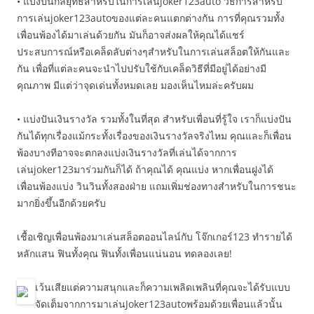
• แบ่งปันกลยุทธ์สำหรับในการเล่นjoker123auto วิธีการสำหรับ
การเล่นjoker123autoของแต่ละคนแตกต่างกัน การที่คุณรวมทั้ง
เพื่อนพ้องได้มาเล่นด้วยกัน มันก็อาจส่งผลให้คุณได้แชร์
ประสบการณ์หรือเคล็ดลับต่างๆสำหรับในการเล่นสล็อตให้กันและ
กัน เพื่อที่แต่ละคนจะนำไปปรับใช้กับเคล็ดวิธีที่มีอยู่ได้อย่างมี
คุณภาพ มีแต่ว่าจุดเด่นทั้งหมดเลย มองเห็นไหมล่ะครับผม
• แบ่งปันเงินรางวัล รวมทั้งในที่สุด สำหรับเพื่อนที่รู้ใจ เราก็แบ่งปัน
กันได้ทุกเรื่องแม้กระทั้งเรื่องของเงินรางวัลจริงไหม คุณและก็เพื่อน
พ้องบางทีอาจจะตกลงแบ่งเงินรางวัลที่เล่นได้จากการ
เล่นjoker123มาร่วมกันก็ได้ ถ้าคุณได้ คุณแบ่ง หากเพื่อนฝูงได้
เพื่อนพ้องแบ่ง วินวินทั้งสองฝ่าย แถมเพิ่มช่องทางสำหรับในการชนะ
มากยิ่งขึ้นอีกด้วยครับ
เชื้อเชิญเพื่อนพ้องมาเล่นสล็อตออนไลน์กับ โจ๊กเกอร์123 ทำรายได้
หลักแสน ฟินทั้งคุณ ฟินทั้งเพื่อนแน่นอน ทดลองเลย!
เว้นเสียแต่ความสนุกและก็ความเพลิดเพลินที่คุณจะได้รับแบบ
จัดเต็มจากการมาเล่นJoker123autoพร้อมด้วยเพื่อนแล้วนั้น