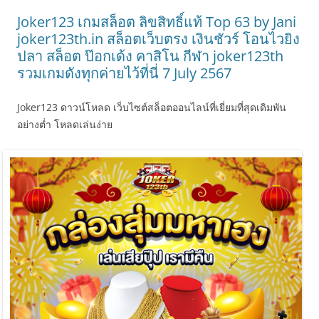
Joker123 เกมสล็อต ลิขสิทธิ์แท้ Top 63 by Jani
joker123th.in สล็อตเว็บตรง เงินชัวร์ โอนไวยิง
ปลา สล็อต ป๊อกเด้ง คาสิโน กีฬา joker123th
รวมเกมดังทุกค่ายไว้ที่นี่ 7 July 2567
Joker123 ดาวน์โหลด เว็บไซต์สล็อตออนไลน์ที่เยี่ยมที่สุดเดิมพัน
อย่างต่ำ โหลดเล่นง่าย