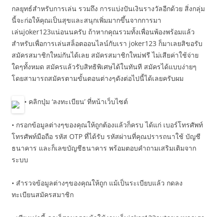
กลยุทธ์สำหรับการเล่น รวมถึง การแบ่งปันเงินรางวัลอีกด้วย สิ่งกลุ่ม
นี้จะก่อให้คุณเป็นสุขและสนุกเพิ่มมากขึ้นจากการมา
เล่นjoker123แน่อนนครับ ถ้าหากคุณรวมทั้งเพื่อนพ้องพร้อมแล้ว
สำหรับเพื่อการเล่นสล็อตออนไลน์กับเรา joker123 ก็มาเลยสิขอรับ
สมัครสมาชิกใหม่กันได้เลย สมัครสมาชิกใหม่ฟรี ไม่เสียค่าใช้จ่าย
ใดๆทั้งหมด สมัครแล้วรับสิทธิพิเศษได้ในทันที สมัครได้แบบง่ายๆ
โดยสามารถสมัครตามขั้นตอนต่างๆดังต่อไปนี้ได้เลยครับผม
• คลิกปุ่ม ‘ลงทะเบียน’ ที่หน้าเว็บไซต์
• กรอกข้อมูลต่างๆของคุณให้ถูกต้องแล้วก็ครบ ได้แก่ เบอร์โทรศัพท์
โทรศัพท์มือถือ รหัส OTP ที่ได้รับ รหัสผ่านที่คุณปรารถนาใช้ บัญชี
ธนาคาร และก็เลขบัญชีธนาคาร พร้อมตอบคำถามเสริมเติมจาก
ระบบ
• สำรวจข้อมูลต่างๆของคุณให้ถูก แม้เป็นระเบียบแล้ว กดลง
ทะเบียนสมัครสมาชิก