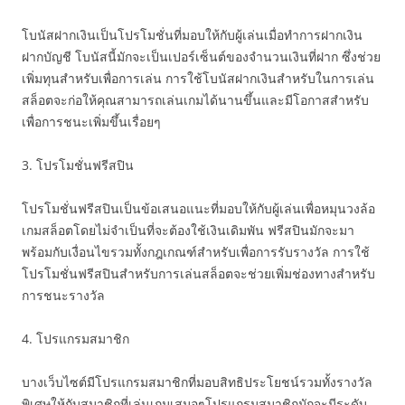
โบนัสฝากเงินเป็นโปรโมชั่นที่มอบให้กับผู้เล่นเมื่อทำการฝากเงิน
ฝากบัญชี โบนัสนี้มักจะเป็นเปอร์เซ็นต์ของจำนวนเงินที่ฝาก ซึ่งช่วย
เพิ่มทุนสำหรับเพื่อการเล่น การใช้โบนัสฝากเงินสำหรับในการเล่น
สล็อตจะก่อให้คุณสามารถเล่นเกมได้นานขึ้นและมีโอกาสสำหรับ
เพื่อการชนะเพิ่มขึ้นเรื่อยๆ
3. โปรโมชั่นฟรีสปิน
โปรโมชั่นฟรีสปินเป็นข้อเสนอแนะที่มอบให้กับผู้เล่นเพื่อหมุนวงล้อ
เกมสล็อตโดยไม่จำเป็นที่จะต้องใช้เงินเดิมพัน ฟรีสปินมักจะมา
พร้อมกับเงื่อนไขรวมทั้งกฎเกณฑ์สำหรับเพื่อการรับรางวัล การใช้
โปรโมชั่นฟรีสปินสำหรับการเล่นสล็อตจะช่วยเพิ่มช่องทางสำหรับ
การชนะรางวัล
4. โปรแกรมสมาชิก
บางเว็บไซต์มีโปรแกรมสมาชิกที่มอบสิทธิประโยชน์รวมทั้งรางวัล
พิเศษให้กับสมาชิกที่เล่นเกมเสมอๆโปรแกรมสมาชิกมักจะมีระดับ