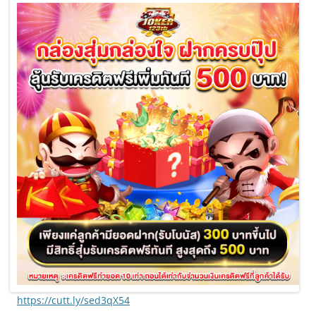
https://cutt.ly/sed3qX54