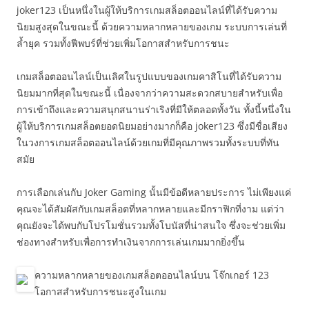
joker123 เป็นหนึ่งในผู้ให้บริการเกมสล็อตออนไลน์ที่ได้รับความ
นิยมสูงสุดในขณะนี้ ด้วยความหลากหลายของเกม ระบบการเล่นที่
ล้ำยุค รวมทั้งฟีพบร์ที่ช่วยเพิ่มโอกาสสำหรับการชนะ
เกมสล็อตออนไลน์เป็นเลิศในรูปแบบของเกมคาสิโนที่ได้รับความ
นิยมมากที่สุดในขณะนี้ เนื่องจากว่าความสะดวกสบายสำหรับเพื่อ
การเข้าถึงและความสนุกสนานร่าเริงที่มีให้ตลอดทั้งวัน ทั้งนี้หนึ่งใน
ผู้ให้บริการเกมสล็อตยอดนิยมอย่างมากก็คือ joker123 ซึ่งมีชื่อเสียง
ในวงการเกมสล็อตออนไลน์ด้วยเกมที่มีคุณภาพรวมทั้งระบบที่ทัน
สมัย
การเลือกเล่นกับ Joker Gaming นั้นมีข้อดีหลายประการ ไม่เพียงแค่
คุณจะได้สัมผัสกับเกมสล็อตที่หลากหลายและมีกราฟิกที่งาม แต่ว่า
คุณยังจะได้พบกับโปรโมชั่นรวมทั้งโบนัสที่น่าสนใจ ซึ่งจะช่วยเพิ่ม
ช่องทางสำหรับเพื่อการทำเงินจากการเล่นเกมมากยิ่งขึ้น
ความหลากหลายของเกมสล็อตออนไลน์บน โจ๊กเกอร์ 123
โอกาสสำหรับการชนะสูงในเกม