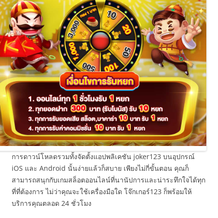
การดาวน์โหลดรวมทั้งจัดตั้งแอปพลิเคชัน joker123 บนอุปกรณ์
iOS และ Android นั้นง่ายแล้วก็สบาย เพียงไม่กี่ขั้นตอน คุณก็
สามารถสนุกกับเกมสล็อตออนไลน์ที่นานัปการและน่าระทึกใจได้ทุก
ที่ที่ต้องการ ไม่ว่าคุณจะใช้เครื่องมือใด โจ๊กเกอร์123 ก็พร้อมให้
บริการคุณตลอด 24 ชั่วโมง