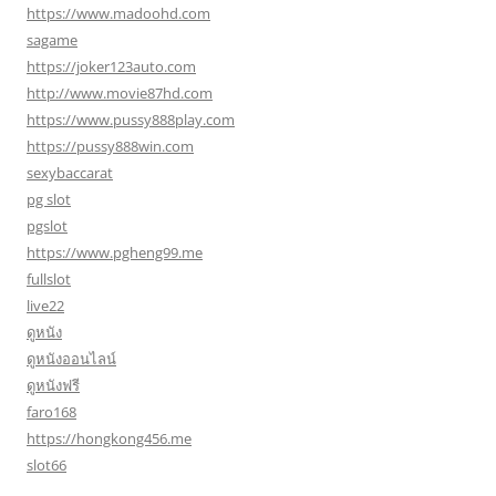
https://www.madoohd.com
sagame
https://joker123auto.com
http://www.movie87hd.com
https://www.pussy888play.com
https://pussy888win.com
sexybaccarat
pg slot
pgslot
https://www.pgheng99.me
fullslot
live22
ดูหนัง
ดูหนังออนไลน์
ดูหนังฟรี
faro168
https://hongkong456.me
slot66