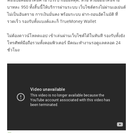
บาทละ 950 ทั้งสิ้นนี้ให้บริการผ่านระบบ เว็บไซต์ตรงไม่ผ่านเอเย่นต์
ไม่เป็นอันตราย การเงินมั่นคง พร้อมระบบ ฝาก-ถอนอัตโนมัติ ที่
รวดเร็ว รองรับทั้งแบงค์และก็ TrueMoney Wallet
ไม่ต้องดาวน์โหลดแอป เข้าเล่นผ่านเว็บไซต์ได้ในทันที รองรับทั้งยัง
โทรศัพท์มือถือรวมทั้งคอมพิวเตอร์ มีคณะทำงานรอดูแลตลอด 24
ชั่วโมง