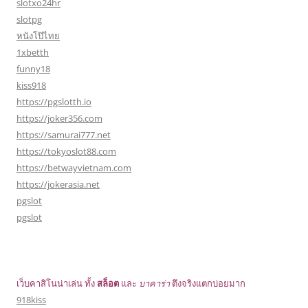
slotxo24hr
slotpg
หนังโป๊ไทย
1xbetth
funny18
kiss918
https://pgslotth.io
https://joker356.com
https://samurai777.net
https://tokyoslot88.com
https://betwayvietnam.com
https://jokerasia.net
pgslot
pgslot
เว็บคาสิโนน่าเล่น ทั้ง
สล็อต
และ
บาคาร่า
ตึงจริงแตกบ่อยมาก
918kiss