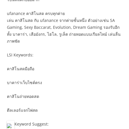
ufanance คาสิโนสด ครบทุกค่าย
เล่น คาสิโนสด กับ ufanance จากค่ายชั้นหนึ่ง ตัวอย่างเช่น SA
Gaming, Sexy Baccarat, Evolution, Dream Gaming รองรับอีก
ทั้ง บาคาร่า, เสือมังกร, ไฮโล, รูเล็ต ถ่ายทอดแบบเรียลไทม์ เล่นลื่น
ภาพชัด
LSI Keywords:
คาสิโนสดมือถือ
บาคาร่าเว็บไซต์ตรง
คาสิโนถ่ายทอดสด
ดีลเลอร์แจกไพ่สด
Keyword Suggest: