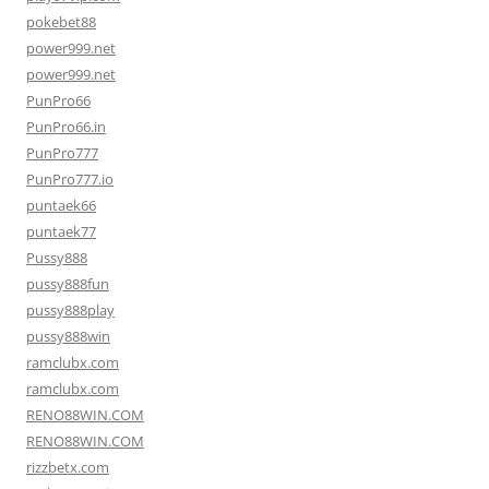
pokebet88
power999.net
power999.net
PunPro66
PunPro66.in
PunPro777
PunPro777.io
puntaek66
puntaek77
Pussy888
pussy888fun
pussy888play
pussy888win
ramclubx.com
ramclubx.com
RENO88WIN.COM
RENO88WIN.COM
rizzbetx.com