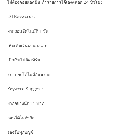
ไม่ต้องคอยแอดมิน ทำรายการได้เองตลอด 24 ชั่วโมง
LSI Keywords:
ฝากถอนอัตโนมัติ 1 วัน
เพิ่มเติมเงินผ่านวอเลท
เบิกเงินไม่ติดเทิร์น
ระบบออโต้ไม่มีอันตราย
Keyword Suggest:
ฝากอย่างน้อย 1 บาท
ถอนได้ไม่จำกัด
รองรับทุกบัญชี