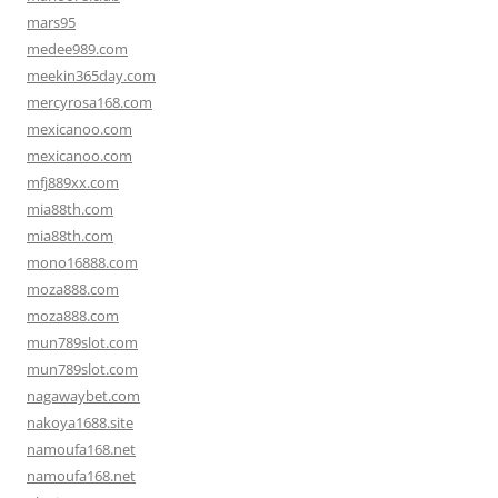
mars95
medee989.com
meekin365day.com
mercyrosa168.com
mexicanoo.com
mexicanoo.com
mfj889xx.com
mia88th.com
mia88th.com
mono16888.com
moza888.com
moza888.com
mun789slot.com
mun789slot.com
nagawaybet.com
nakoya1688.site
namoufa168.net
namoufa168.net