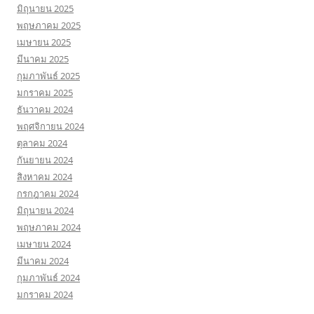
มิถุนายน 2025
พฤษภาคม 2025
เมษายน 2025
มีนาคม 2025
กุมภาพันธ์ 2025
มกราคม 2025
ธันวาคม 2024
พฤศจิกายน 2024
ตุลาคม 2024
กันยายน 2024
สิงหาคม 2024
กรกฎาคม 2024
มิถุนายน 2024
พฤษภาคม 2024
เมษายน 2024
มีนาคม 2024
กุมภาพันธ์ 2024
มกราคม 2024