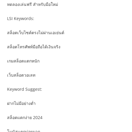
ทดลองเล่นฟรี สำหรับมือใหม่
LSI Keywords:
สล็อตเว็บไซต์ตรงไม่ผ่านเอเย่นต์
สล็อตโทรศัพท์มือถือได้เงินจริง
เกมสล็อตแตกหนัก
เว็บสล็อตวอเลท
Keyword Suggest:
ฝากไม่มีอย่างต่ำ
สล็อตแตกง่าย 2024
โบนัสแตกบ่อยมาก