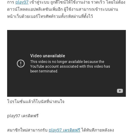
การ
play97
เข้าสู่ระบบ ถูกดีไซน์ให้ใช้งานง่าย รวดเร็ว โดยไม่ต้อง
ดาวน์โหลดแอปพลิเคชันเพิ่มอีก ผู้ใช้งานสามารถเข้าระบบผ่าน
หน้าเว็บด้วยเบอร์โทรศัพท์รวมทั้งรหัสผ่านที่ตั้งไว้
โปรโมชั่นแล้วก็โบนัสที่น่าสนใจ
play97 เครดิตฟรี
สมาชิกใหม่สามารถรับ
play97 เครดิตฟรี
ได้ทันทีภายหลังลง