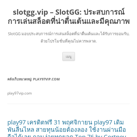
slotgg.vip – SlotGG: ประสบการณ์
การเล่นสล็อตที่น่าตื่นเต้นและมีคุณภาพ
SlotGG มอบประสบการณ์การเล่นสล็อตที่น่าตื่นเต้นและได้รับการยอมรับ,
ด้วยโปรโมชั่นที่คุณไม่ควรพลาด.
ข้าม
เมนู
ไป
ยัง
เนื้อหา
คลังเก็บหมวดหมู่:
PLAY97VIP.COM
play97vip.com
play97 เครดิตฟรี 31 พฤศจิกายน play97 เดิม
พันลื่นไหล สายทุนน้อยต้องลอง ใช้งานผ่านมือ
ถือได้เลย ถอนง่ายทุกยอด Top 76 by Cortney