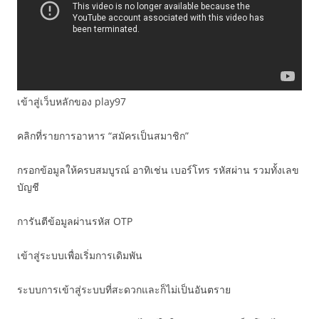
เข้าสู่เว็บหลักของ play97
คลิกที่รายการอาหาร “สมัครเป็นสมาชิก”
กรอกข้อมูลให้ครบสมบูรณ์ อาทิเช่น เบอร์โทร รหัสผ่าน รวมทั้งเลข
บัญชี
การันตีข้อมูลผ่านรหัส OTP
เข้าสู่ระบบเพื่อเริ่มการเดิมพัน
ระบบการเข้าสู่ระบบที่สะดวกและก็ไม่เป็นอันตราย