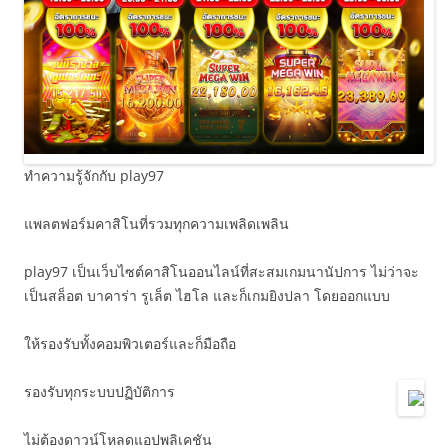
ทำความรู้จักกับ play97
แพลตฟอร์มคาสิโนที่รวมทุกความเพลิดเพลิน
play97 เป็นเว็บไซต์คาสิโนออนไลน์ที่สะสมเกมนานัปการ ไม่ว่าจะ
เป็นสล็อต บาคาร่า รูเล็ต ไฮโล และก็เกมยิงปลา โดยออกแบบ
ให้รองรับทั้งคอมพิวเตอร์และก็มือถือ
รองรับทุกระบบปฏิบัติการ
ไม่ต้องดาวน์โหลดแอปพลิเคชัน