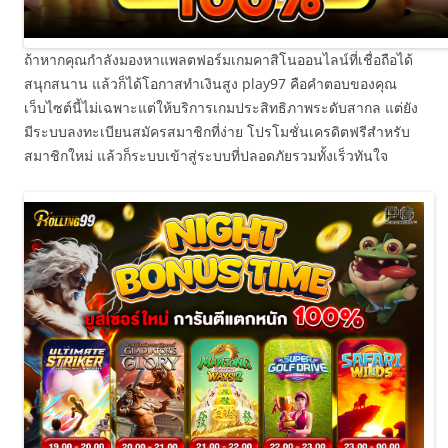
ถ้าหากคุณกำลังมองหาแพลตฟอร์มเกมคาสิโนออนไลน์ที่เชื่อถือได้
สนุกสนาน แล้วก็ได้โอกาสทำเงินสูง play97 คือคำตอบของคุณ
เว็บไซต์นี้ไม่เฉพาะแต่ให้บริการเกมประสิทธิภาพระดับสากล แต่ยัง
มีระบบลงทะเบียนสมัครสมาชิกที่ง่าย โปรโมชั่นเครดิตฟรีสำหรับ
สมาชิกใหม่ แล้วก็ระบบเข้าสู่ระบบที่ปลอดภัยรวมทั้งเร็วทันใจ