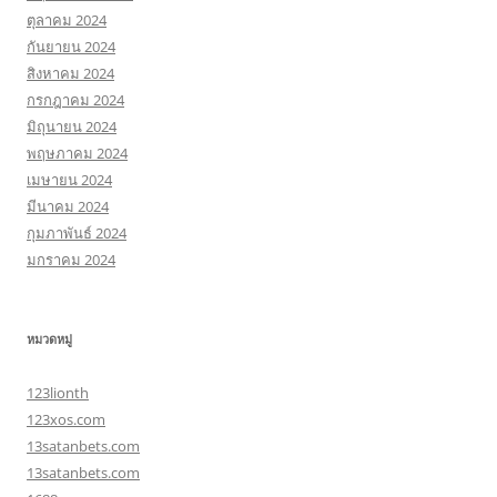
ตุลาคม 2024
กันยายน 2024
สิงหาคม 2024
กรกฎาคม 2024
มิถุนายน 2024
พฤษภาคม 2024
เมษายน 2024
มีนาคม 2024
กุมภาพันธ์ 2024
มกราคม 2024
หมวดหมู่
123lionth
123xos.com
13satanbets.com
13satanbets.com