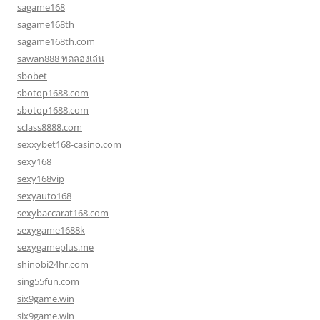
sagame168
sagame168th
sagame168th.com
sawan888 ทดลองเล่น
sbobet
sbotop1688.com
sbotop1688.com
sclass8888.com
sexxybet168-casino.com
sexy168
sexy168vip
sexyauto168
sexybaccarat168.com
sexygame1688k
sexygameplus.me
shinobi24hr.com
sing55fun.com
six9game.win
six9game.win