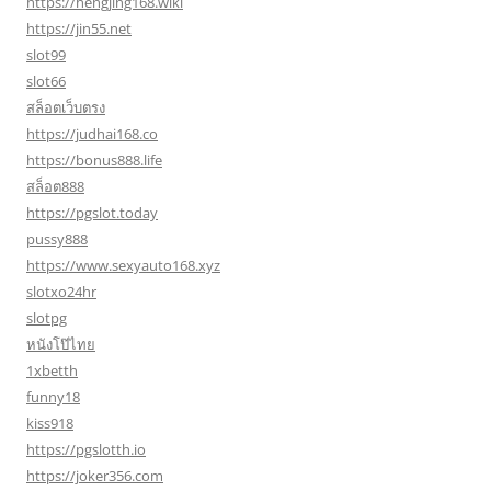
https://hengjing168.wiki
https://jin55.net
slot99
slot66
สล็อตเว็บตรง
https://judhai168.co
https://bonus888.life
สล็อต888
https://pgslot.today
pussy888
https://www.sexyauto168.xyz
slotxo24hr
slotpg
หนังโป๊ไทย
1xbetth
funny18
kiss918
https://pgslotth.io
https://joker356.com