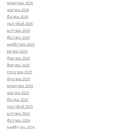
พฤษภาคม 2026
เมษายน 2026
มีนาคม 2026
กุมภาพันธ์ 2026
มกราคม 2026
ธันวาคม 2025
พฤศจิกายน 2025
ตุลาคม 2025
กันยายน 2025
สิงหาคม 2025
กรกฎาคม 2025
มิถุนายน 2025
พฤษภาคม 2025
เมษายน 2025
มีนาคม 2025
กุมภาพันธ์ 2025
มกราคม 2025
ธันวาคม 2024
พฤศจิกายน 2024