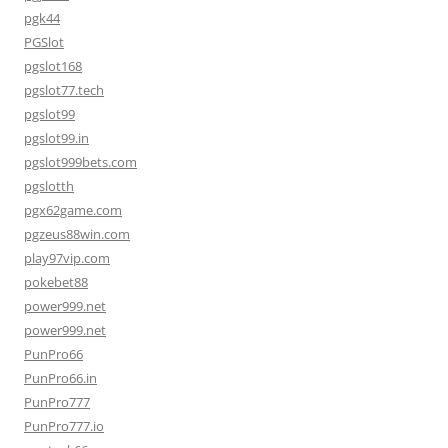
pgk44
PGSlot
pgslot168
pgslot77.tech
pgslot99
pgslot99.in
pgslot999bets.com
pgslotth
pgx62game.com
pgzeus88win.com
play97vip.com
pokebet88
power999.net
power999.net
PunPro66
PunPro66.in
PunPro777
PunPro777.io