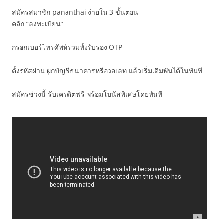
สมัครสมาชิก pananthai ง่ายใน 3 ขั้นตอน
คลิก “ลงทะเบียน”
กรอกเบอร์โทรศัพท์รวมทั้งรับรอง OTP
ตั้งรหัสผ่าน ผูกบัญชีธนาคารหรือวอเลท แล้วเริ่มเดิมพันได้ในทันที
สมัครช่วงนี้ รับเครดิตฟรี พร้อมโบนัสพิเศษโดยทันที