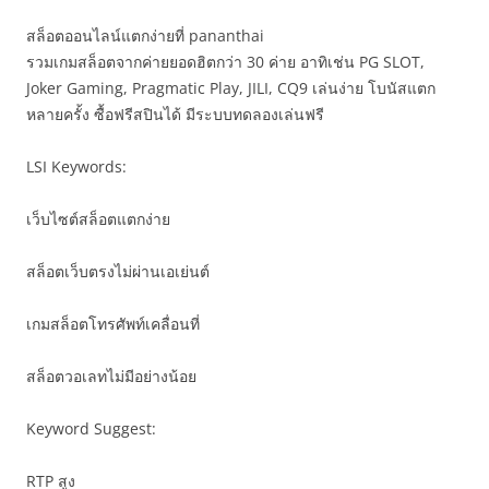
สล็อตออนไลน์แตกง่ายที่ pananthai
รวมเกมสล็อตจากค่ายยอดฮิตกว่า 30 ค่าย อาทิเช่น PG SLOT,
Joker Gaming, Pragmatic Play, JILI, CQ9 เล่นง่าย โบนัสแตก
หลายครั้ง ซื้อฟรีสปินได้ มีระบบทดลองเล่นฟรี
LSI Keywords:
เว็บไซต์สล็อตแตกง่าย
สล็อตเว็บตรงไม่ผ่านเอเย่นต์
เกมสล็อตโทรศัพท์เคลื่อนที่
สล็อตวอเลทไม่มีอย่างน้อย
Keyword Suggest:
RTP สูง