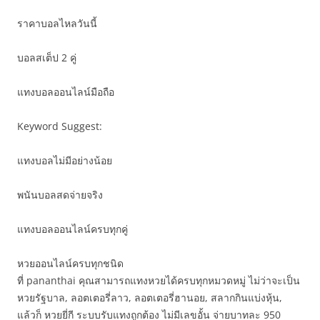
ราคาบอลไหลวันนี้
บอลสเต็ป 2 คู่
แทงบอลออนไลน์มือถือ
Keyword Suggest:
แทงบอลไม่มีอย่างน้อย
พนันบอลสดจ่ายจริง
แทงบอลออนไลน์ครบทุกคู่
หวยออนไลน์ครบทุกชนิด
ที่ pananthai คุณสามารถแทงหวยได้ครบทุกหมวดหมู่ ไม่ว่าจะเป็น
หวยรัฐบาล, ลอตเตอรี่ลาว, ลอตเตอรี่ฮานอย, สลากกินแบ่งหุ้น,
แล้วก็ หวยยี่กี ระบบรับแทงถูกต้อง ไม่มีเลขอั้น จ่ายบาทละ 950