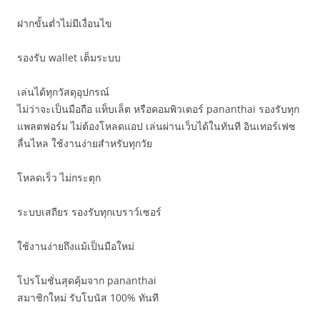
ฝากขั้นต่ำไม่มีเงื่อนไข
รองรับ wallet เต็มระบบ
เล่นได้ทุกวัสดุอุปกรณ์
ไม่ว่าจะเป็นมือถือ แท็บเล็ต หรือคอมพิวเตอร์ pananthai รองรับทุก
แพลตฟอร์ม ไม่ต้องโหลดแอป เล่นผ่านเว็บได้ในทันที อินเทอร์เฟซ
ลื่นไหล ใช้งานง่ายสำหรับทุกวัย
โหลดเร็ว ไม่กระตุก
ระบบเสถียร รองรับทุกเบราว์เซอร์
ใช้งานง่ายถึงแม้เป็นมือใหม่
โปรโมชั่นสุดคุ้มจาก pananthai
สมาชิกใหม่ รับโบนัส 100% ทันที