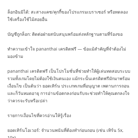
ล็อกอินมิได้: สะสางแคช/คุกกี้ของโปรแกรมเบราเซอร์ หรือทดลอง
ใช้เครื่องใช้ไม้สอยอื่น
บัญชีถูกล็อก: ติดต่อฝ่ายสนับสนุนพร้อมส่งหลักฐานตามที่ร้องขอ
ทำความเข้าใจ pananthai เครดิตฟรี — ข้อแม้สำคัญที่จำต้องไม่
มองข้าม
pananthai เครดิตฟรี เป็นโปรโมชั่นที่ช่วยทำให้ผู้เล่นทดสอบระบบ
รวมทั้งเกมโดยไม่ต้องใช้เงินตนเอง แม้กระนั้นเครดิตฟรีมักมาพร้อม
เงื่อนไข เป็นต้นว่า ยอดเทิร์น ประเภทเกมที่อนุญาต เพดานการถอน
และก็วันหมดอายุ การอ่านข้อตกลงก่อนรับจะช่วยทำให้คุณตกลงใจ
ว่าควรจะรับหรือเปล่า
รายการเงื่อนไขที่ควรอ่านให้รู้เรื่อง
ยอดเทิร์นโอเวอร์: จำนวนพนันที่ต้องทำก่อนถอน (เช่น เทิร์น 5x,
10x)