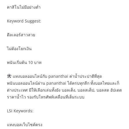
คาสิโนไม่มีอย่างต่ำ
Keyword Suggest:
ดีลเลอร์สาวสวย
ไม่ต้องโยกเงิน
พนันเริ่มต้น 10 บาท
แทงบอลออนไลน์กับ pananthai ค่าน้ำประปาดีที่สุด
พนันบอลออนไลน์ผ่าน pananthai ได้ครบทุกลีก ทั้งบอลไทยและก็
ต่างประเทศ มีให้เลือกเล่นทั้งยัง บอลเต็ง, บอลสเต็ป, บอลสด อัปเดต
ราคาน้ำไว รองรับโทรศัพท์เคลื่อนที่เต็มระบบ
LSI Keywords:
แทงบอลเว็บไซต์ตรง