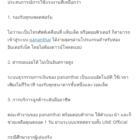
ประสบการณ์การใช้แรงงานที่เหนือกว่า
1. รองรับทุกแพลตฟอร์ม
ไม่ว่าจะเป็นโทรศัพท์เคลื่อนที่ แท็บเล็ต หรือคอมพิวเตอร์ ก็สามารถ
เข้าสู่ระบบ
pananthai
ได้ง่ายสุดๆผ่านโปรแกรมสำหรับท่อง
อินเตอร์เน็ต โดยไม่ต้องดาวน์โหลดแอป
2. ฝากถอนออโต้ ไม่เป็นอันตรายสูง
ระบบธุรกรรมการเงินของ pananthai เป็นแบบอัตโนมัติ ใช้เวลา
เพียงไม่กี่วินาที รองรับทุกธนาคารชั้นหนึ่งและวอลเล็ต
3. การบริการลูกค้าระดับมืออาชีพ
คณะทำงานของ pananthai พร้อมตอบคำถาม ให้คำแนะนำ และก็
ช่วยเหลือคุณตลอด 1 วัน ผ่านระบบแชทสดรวมทั้ง LINE Official
กรณีศึกษาจากผู้เล่นจริง