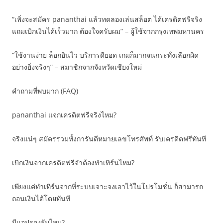
“เพิ่งจะสมัคร pananthai แล้วทดลองเล่นสล็อต ได้เครดิตฟรีจริง
แถมเบิกเงินได้เร็วมาก ต้องใจครับผม” – ผู้ใช้จากกรุงเทพมหานคร
“ใช้งานง่าย ล็อกอินไว บริการดียอด เกมก็มากจนกระทั่งเลือกผิด
อย่างยิ่งจริงๆ” – สมาชิกจากจังหวัดเชียงใหม่
คำถามที่พบมาก (FAQ)
pananthai แจกเครดิตฟรีจริงไหม?
จริงแน่ๆ สมัครรวมทั้งการันตีหมายเลขโทรศัพท์ รับเครดิตฟรีทันที
เบิกเงินจากเครดิตฟรีจำต้องทำเทิร์นไหม?
เพียงแค่ทำเทิร์นจากที่ระบบเจาะจงเอาไว้ในโปรโมชั่น ก็สามารถ
ถอนเงินได้โดยทันที
มีแอปรองรับไหม?