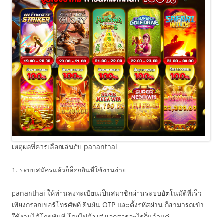
เหตุผลที่ควรเลือกเล่นกับ pananthai
1. ระบบสมัครแล้วก็ล็อกอินที่ใช้งานง่าย
pananthai ให้ท่านลงทะเบียนเป็นสมาชิกผ่านระบบอัตโนมัติที่เร็ว
เพียงกรอกเบอร์โทรศัพท์ ยืนยัน OTP และตั้งรหัสผ่าน ก็สามารถเข้า
ใช้งานได้โดยทันที โดยไม่ต้องส่งเอกสารอะไรก็แล้วแต่