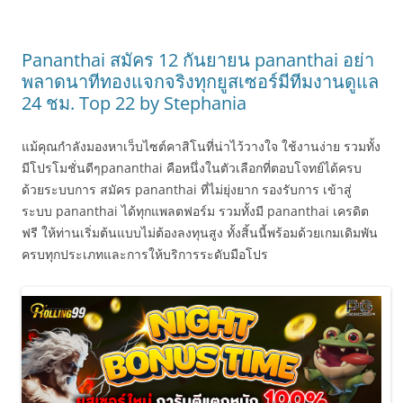
Pananthai สมัคร 12 กันยายน pananthai อย่า
พลาดนาทีทองแจกจริงทุกยูสเซอร์มีทีมงานดูแล
24 ชม. Top 22 by Stephania
แม้คุณกำลังมองหาเว็บไซต์คาสิโนที่น่าไว้วางใจ ใช้งานง่าย รวมทั้ง
มีโปรโมชั่นดีๆpananthai คือหนึ่งในตัวเลือกที่ตอบโจทย์ได้ครบ
ด้วยระบบการ สมัคร pananthai ที่ไม่ยุ่งยาก รองรับการ เข้าสู่
ระบบ pananthai ได้ทุกแพลตฟอร์ม รวมทั้งมี pananthai เครดิต
ฟรี ให้ท่านเริ่มต้นแบบไม่ต้องลงทุนสูง ทั้งสิ้นนี้พร้อมด้วยเกมเดิมพัน
ครบทุกประเภทและการให้บริการระดับมือโปร