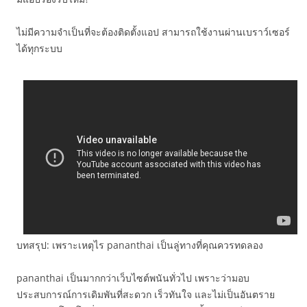
ไม่มีความจำเป็นที่จะต้องติดตั้งแอป สามารถใช้งานผ่านเบราว์เซอร์
ได้ทุกระบบ
บทสรุป: เพราะเหตุไร pananthai เป็นลู่ทางที่คุณควรทดลอง
pananthai เป็นมากกว่าเว็บไซต์พนันทั่วไป เพราะว่ามอบ
ประสบการณ์การเดิมพันที่สะดวก เร็วทันใจ และไม่เป็นอันตราย