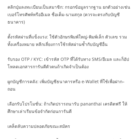
คลิกปุ่มลงทะเบียนเป็นสมาชิก: กรอกข้อมูลรากฐาน ยกตัวอย่างเช่น
เบอร์โทรศัพท์หรืออีเมล ชื่อเต็ม-นามสกุล (ควรจะตรงกับบัญชี
ธนาคาร)
ตั้งรหัสผ่านที่แข็งแรง: ใช้ตัวอักษรพิมพ์ใหญ่-พิมพ์เล็ก ตัวเลข รวม
ทั้งเครื่องหมาย หลีกเลี่ยงการใช้รหัสผ่านซ้ำกับบัญชีอื่น
รับรอง OTP / KYC: เข้ารหัส OTP ที่ได้รับทาง SMS/อีเมล และก็อัป
โหลดเอกสารการันตีตัวตนถ้าเกิดจำเป็นต้อง
ผูกบัญชีการคลัง: เพิ่มบัญชีธนาคารหรือ e-Wallet ที่ใช้เพื่อฝาก–
ถอน
เลือกรับโปรโมชั่น: ถ้าเกิดปรารถนารับ pananthai เครดิตฟรี ให้
ศึกษาเล่าเรียนข้อจำกัดก่อนการันตี
เคล็ดลับความปลอดภัยขณะสมัคร