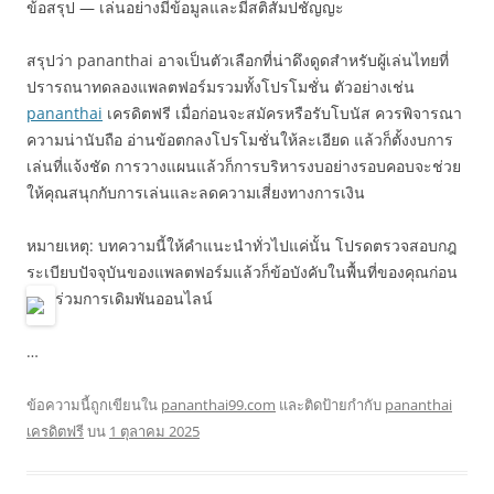
ข้อสรุป — เล่นอย่างมีข้อมูลและมีสติสัมปชัญญะ
สรุปว่า pananthai อาจเป็นตัวเลือกที่น่าดึงดูดสำหรับผู้เล่นไทยที่
ปรารถนาทดลองแพลตฟอร์มรวมทั้งโปรโมชั่น ตัวอย่างเช่น
pananthai
เครดิตฟรี เมื่อก่อนจะสมัครหรือรับโบนัส ควรพิจารณา
ความน่านับถือ อ่านข้อตกลงโปรโมชั่นให้ละเอียด แล้วก็ตั้งงบการ
เล่นที่แจ้งชัด การวางแผนแล้วก็การบริหารงบอย่างรอบคอบจะช่วย
ให้คุณสนุกกับการเล่นและลดความเสี่ยงทางการเงิน
หมายเหตุ: บทความนี้ให้คำแนะนำทั่วไปแค่นั้น โปรดตรวจสอบกฎ
ระเบียบปัจจุบันของแพลตฟอร์มแล้วก็ข้อบังคับในพื้นที่ของคุณก่อน
ร่วมการเดิมพันออนไลน์
…
ข้อความนี้ถูกเขียนใน
pananthai99.com
และติดป้ายกำกับ
pananthai
เครดิตฟรี
บน
1 ตุลาคม 2025