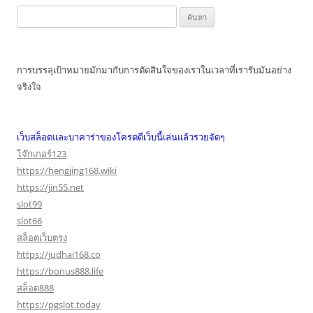
ค้นหา
สำหรับ:
การบรรลุเป้าหมายมักมากับการตัดสินใจของเราในเวลาที่เรารับมันอย่าง
จริงใจ
เว็บสล็อตและบาคาร่าของโครตดีเว็บนี้เล่นแล้วรวยจัดๆ
โจ๊กเกอร์123
https://hengjing168.wiki
https://jin55.net
slot99
slot66
สล็อตเว็บตรง
https://judhai168.co
https://bonus888.life
สล็อต888
https://pgslot.today