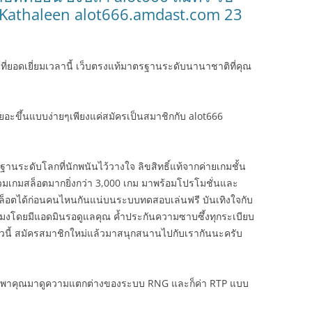
y Kathaleen alot666.amdast.com 23
ต์ที่ยอดเยี่ยมเวลานี้ เว็บตรงแท้มาตรฐานระดับนานาชาติที่คุณ
อะขึ้นแบบง่ายๆเพียงแค่สมัครเป็นสมาชิกกับ alot666
ฐานระดับโลกที่นักพนันไว้วางใจ ลิขสิทธิ์แท้จากค่ายเกมชั้น
เกมสล็อตมากยิ่งกว่า 3,000 เกม มาพร้อมโปรโมชั่นและ
ล็อตได้ก่อนคนไหนกันแน่บนระบบทดสอบเล่นฟรี บันเทิงใจกับ
วโมงโดยมีแอดมินรอดูแลคุณ ค้ำประกันความซาบซึ้งทุกระเบียบ
ดี๋ยวนี้ สมัครสมาชิกใหม่แล้วมาสนุกสนานไปกับเรากันนะครับ
66 พาคุณมาดูความแตกต่างของระบบ RNG และก็ค่า RTP แบบ