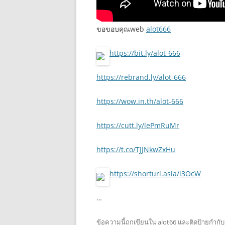
ขอขอบคุณweb
alot666
https://bit.ly/alot-666
https://rebrand.ly/alot-666
https://wow.in.th/alot-666
https://cutt.ly/lePmRuMr
https://t.co/TJJNkwZxHu
https://shorturl.asia/i3OcW
…
ข้อความนี้ถูกเขียนใน
alot66
และติดป้ายกำกั