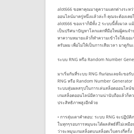
alot666 ขอพาคุณมาดูความแตกต่างระหว่าง
ออนไลน์มาครู่หนึ่งแล้วล่ะก็ คุณจะต้องเ
alot666 ของเราก็มีทั้ง 2 ระบบนี้ทั้งมวล แ
เป็นปริศนาปัญหาโลกแตกที่มือใหม่ผู้คนจำน
หาความหมายแล้วก็ทำความเข้าใจให้เยอะขึ้น
ครับผม เพื่อไม่ให้เป็นการเสียเวลา มาดูก
ระบบ RNG หรือ Random Number Gener
มาเริ่มกันที่ระบบ RNG กันก่อนเลยจ้ะขอ
RNG หรือ Random Number Generator ฝังอ
ระบบสุ่มผลสรุปในการเล่นสล็อตออนไลน์ของ
เกมสล็อตออนไลน์มีความน่านับถือแล้วก็คว
ประสิทธิภาพสูงอีกด้วย
• การสุ่มเดาคำตอบ: ระบบ RNG จะปฏิบัติภาร
ในทุกๆรอบการหมุนจะได้ผลลัพธ์ที่ไม่เหมือนก
ว่าจะหมุนเกมสล็อตบนสล็อตเว็บตรงกี่ครั้ง