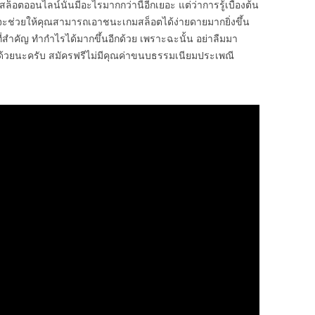
ล็อตออนไลน์นั้นมีอะไรมากกว่านี้อีกเยอะ แต่ว่าการรู้เบื้องต้น
ช่วยให้คุณสามารถเอาชนะเกมสล็อตได้ง่ายดายมากยิ่งขึ้น
่สำคัญ ทำกำไรได้มากขึ้นอีกด้วย เพราะฉะนั้น อย่าลืมมา
นด้วยนะครับ สมัครฟรีไม่มีคุณค่าขนบธรรมเนียมประเพณี