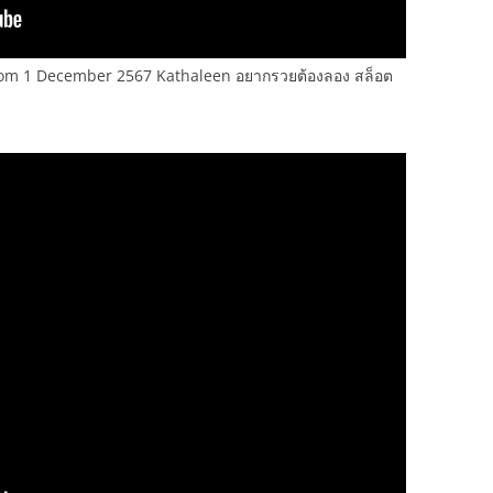
om 1 December 2567 Kathaleen อยากรวยต้องลอง สล็อต