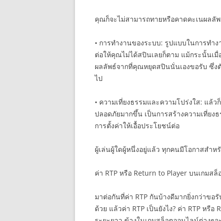
คุณก็จะไม่สามารถทายหรือคาดคะเนผลลัพธ์ท
• การทำงานของระบบ: รูปแบบในการทำงาน
ต่อให้คุณไม่ได้สปินเลยก็ตาม แม้กระนั้นเม
ผลลัพธ์จากที่คุณหยุดสปินนั่นเองขอรับ ซึ
ไป
• ความเที่ยงธรรมและความโปร่งใส: แล้วก
ปลอดภัยมากขึ้น เป็นการสร้างความเที่ยงธรร
การตั้งค่าให้เอื้อประโยชน์ต่อ
ผู้เล่นผู้ใดผู้หนึ่งอยู่แล้ว ทุกคนมีโอกาสส
ค่า RTP หรือ Return to Player บนเกมสล
มาต่อกันที่ค่า RTP กันบ้างดีมากยิ่งกว่า
ด้วย แล้วค่า RTP เป็นยังไง? ค่า RTP หรือ R
ระยะยาว ข้างในเกมสล็อตออนไลน์ต่างๆจะมีคว