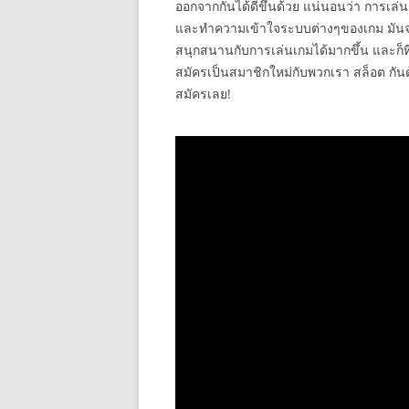
ออกจากกันได้ดีขึ้นด้วย แน่นอนว่า การเล่นส
และทำความเข้าใจระบบต่างๆของเกม มันจะ
สนุกสนานกับการเล่นเกมได้มากขึ้น และก็ที
สมัครเป็นสมาชิกใหม่กับพวกเรา สล็อต กั
สมัครเลย!