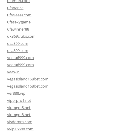
ufamnn.com
ufanance
ufas9999.com
ufasexygame
ufawinner88
uk369clubs.com
usa899.com
usa899.com
veera6999.com
veera6999.com
veewin
vegasisland168bet.com
vegasisland168bet.com
ver888.vip
viperpro1.net
vipmgm8.net
vipmgm8.net
visdomm.com
vvip16688.com