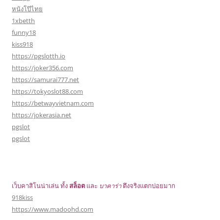
หนังโป๊ไทย
1xbetth
funny18
kiss918
https://pgslotth.io
https://joker356.com
https://samurai777.net
https://tokyoslot88.com
https://betwayvietnam.com
https://jokerasia.net
pgslot
pgslot
เว็บคาสิโนน่าเล่น ทั้ง
สล็อต
และ
บาคาร่า
ตึงจริงแตกบ่อยมาก
918kiss
https://www.madoohd.com