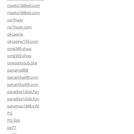
niseko168bet.com
niseko168bet.com
no1huay
no1huay.com
okcasino
okcasino159.com
omg369.shop
omg369.shop
onesiamclub.site
panama888
pananthai99.com
pananthai99.com
paradise1club.fun
paradise1club.fun
paramax1688.info
PG
PG Slot
pg77