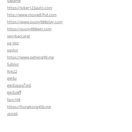
sagame
https://joker123auto.com
http://www.movie87hd.com
https://www.pussy888play.com
https://pussy888win.com
sexybaccarat
pg slot
pgslot
https://www.pgheng99.me
fullslot
live22
ดูหนัง
ดูหนังออนไลน์
ดูหนังฟรี
faro168
https://hongkong456.me
slot66