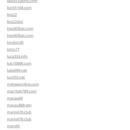
lala55-casino.com
lionth168.com
live22
live22slot
lnw365bet.com
lnw365bet.com
london45
lotto77
luca333.info
luis16888.com
luke999.net
lux555.net
m4newonline.com
mac1bet789.com
macau69
macau888.win
mario678.club
mario678.club
mars95