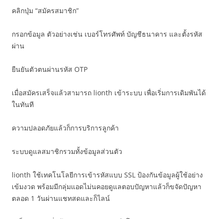
คลิกปุ่ม “สมัครสมาชิก”
กรอกข้อมูล ตัวอย่างเช่น เบอร์โทรศัพท์ บัญชีธนาคาร และตั้งรหัส
ผ่าน
ยืนยันตัวตนผ่านรหัส OTP
เมื่อสมัครเสร็จแล้วสามารถ lionth เข้าระบบ เพื่อเริ่มการเดิมพันได้
ในทันที
ความปลอดภัยแล้วก็การบริการลูกค้า
ระบบดูแลสมาชิกรวมทั้งข้อมูลส่วนตัว
lionth ใช้เทคโนโลยีการเข้ารหัสแบบ SSL ป้องกันข้อมูลผู้ใช้อย่าง
เข้มงวด พร้อมมีกลุ่มแอดไม่นคอยดูแลตอบปัญหาแล้วก็ขจัดปัญหา
ตลอด 1 วันผ่านแชทสดและก็ไลน์