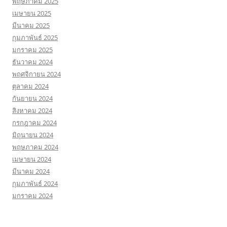
พฤษภาคม 2025
เมษายน 2025
มีนาคม 2025
กุมภาพันธ์ 2025
มกราคม 2025
ธันวาคม 2024
พฤศจิกายน 2024
ตุลาคม 2024
กันยายน 2024
สิงหาคม 2024
กรกฎาคม 2024
มิถุนายน 2024
พฤษภาคม 2024
เมษายน 2024
มีนาคม 2024
กุมภาพันธ์ 2024
มกราคม 2024