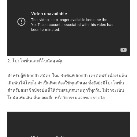
2. โปรโมชั่นและก็โบนัสสุดคุ้ม
สำหรับผู้ที่ lionth สมัคร ใหม่ รับทันที lionth เครดิตฟรี เพื่อเริ่มต้น
เดิมพันได้โดยไม่จำเป็นที่จะต้องใช้ทุนตัวเอง ทั้งยังยังมีโปรโมชั่น
สำหรับสมาชิกปัจจุบันนี้ให้ร่วมสนุกสนานทุกวี่ทุกวัน ไม่ว่าจะเป็น
โบนัสเพิ่มเงิน คืนยอดเสีย หรือกิจกรรมแจกของรางวัล