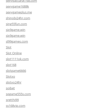
sexybaccarat168.com
sexygame1688k
sexygameplus.me
shinobi24hr.com
sing55fun.com
six9game.win
six9game.win
sl99games.com
Slot
Slot Online
slot1111ok.com
slot168
slotgame6666
Slotxo
slotxo24hr
soibet
sqgame555s.com
sretthi99
ss168vip.com