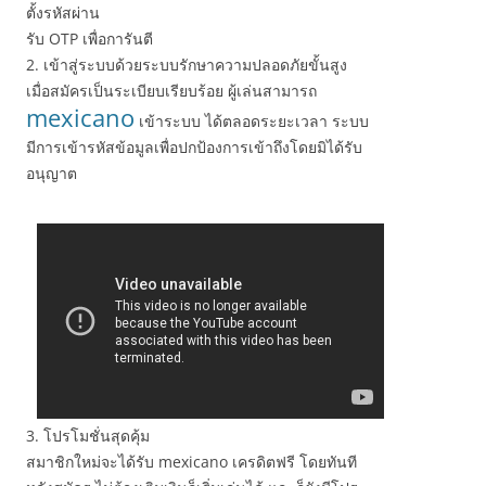
ตั้งรหัสผ่าน
รับ OTP เพื่อการันตี
2. เข้าสู่ระบบด้วยระบบรักษาความปลอดภัยขั้นสูง
เมื่อสมัครเป็นระเบียบเรียบร้อย ผู้เล่นสามารถ
mexicano
เข้าระบบ ได้ตลอดระยะเวลา ระบบ
มีการเข้ารหัสข้อมูลเพื่อปกป้องการเข้าถึงโดยมิได้รับ
อนุญาต
3. โปรโมชั่นสุดคุ้ม
สมาชิกใหม่จะได้รับ mexicano เครดิตฟรี โดยทันที