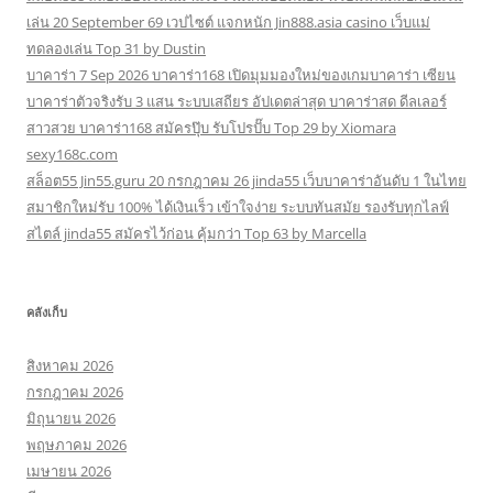
เล่น 20 September 69 เวปไซต์ แจกหนัก Jin888.asia casino เว็บแม่
ทดลองเล่น Top 31 by Dustin
บาคาร่า 7 Sep 2026 บาคาร่า168 เปิดมุมมองใหม่ของเกมบาคาร่า เซียน
บาคาร่าตัวจริงรับ 3 แสน ระบบเสถียร อัปเดตล่าสุด บาคาร่าสด ดีลเลอร์
สาวสวย บาคาร่า168 สมัครปุ๊บ รับโปรปั๊บ Top 29 by Xiomara
sexy168c.com
สล็อต55 Jin55.guru 20 กรกฎาคม 26 jinda55 เว็บบาคาร่าอันดับ 1 ในไทย
สมาชิกใหม่รับ 100% ได้เงินเร็ว เข้าใจง่าย ระบบทันสมัย รองรับทุกไลฟ์
สไตล์ jinda55 สมัครไว้ก่อน คุ้มกว่า Top 63 by Marcella
คลังเก็บ
สิงหาคม 2026
กรกฎาคม 2026
มิถุนายน 2026
พฤษภาคม 2026
เมษายน 2026