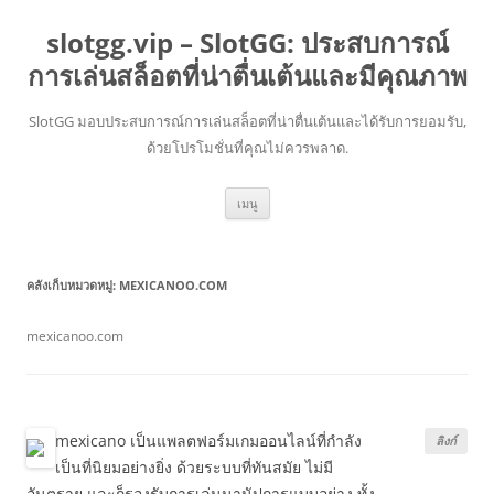
slotgg.vip – SlotGG: ประสบการณ์
การเล่นสล็อตที่น่าตื่นเต้นและมีคุณภาพ
SlotGG มอบประสบการณ์การเล่นสล็อตที่น่าตื่นเต้นและได้รับการยอมรับ,
ด้วยโปรโมชั่นที่คุณไม่ควรพลาด.
ข้าม
เมนู
ไป
ยัง
เนื้อหา
คลังเก็บหมวดหมู่:
MEXICANOO.COM
mexicanoo.com
mexicano เป็นแพลตฟอร์มเกมออนไลน์ที่กำลัง
ลิงก์
เป็นที่นิยมอย่างยิ่ง ด้วยระบบที่ทันสมัย ไม่มี
อันตราย และก็รองรับการเล่นนานัปการแบบอย่าง ทั้ง