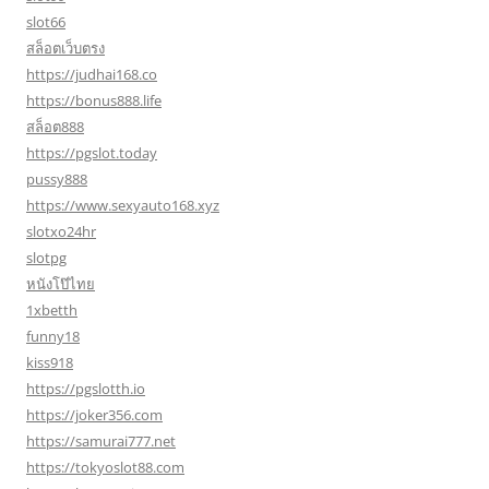
slot66
สล็อตเว็บตรง
https://judhai168.co
https://bonus888.life
สล็อต888
https://pgslot.today
pussy888
https://www.sexyauto168.xyz
slotxo24hr
slotpg
หนังโป๊ไทย
1xbetth
funny18
kiss918
https://pgslotth.io
https://joker356.com
https://samurai777.net
https://tokyoslot88.com