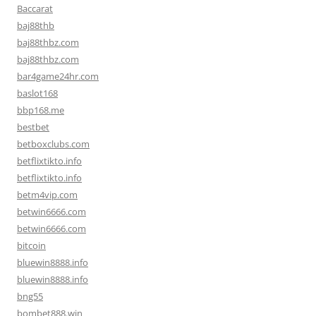
Baccarat
baj88thb
baj88thbz.com
baj88thbz.com
bar4game24hr.com
baslot168
bbp168.me
bestbet
betboxclubs.com
betflixtikto.info
betflixtikto.info
betm4vip.com
betwin6666.com
betwin6666.com
bitcoin
bluewin8888.info
bluewin8888.info
bng55
bombet888.win