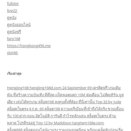
fullslot
live22
ดูหนัง
ดูหนังออนไลน์
ดูหนังฟรี
faro168
https://hongkong456.me
slot66
เรื่องล่าสุด
Hengjing168 hengjing168d.com 24 September 69 เครดิตฟรี เกมเดิม
พัน ที่สร้างความบันเทิง ดีที่สุด แจ็คพอตแตก 10M ต่อเดือน ไม่ติดเทิร์น ยูส
เดียว เล่นได้ทุกเกม สล็อต168 ลงทุนทั้งที่ต้อง ที่นี่เท่านั้น Top 32 by Jude
สล็อตเว็บตรง 4 ก.ค. 69 สล็อต168 ความพรีเมียมที่เข้าถึงได้จริง ชวนเพื่อน
รับ 100 ฝาก-ถอน อัตโนมัติ การันตี กำไรหลักแสน สล็อตเว็บตรง ห้าม
พลาด โปรดีรออยู่ Top 12 by Maddison tangtem168e.com
สล็อต888 สล็อตออนไลน์มาแรง รวมเกมยอดนิยม พร้อมเคล็ดลับก่อนเริ่ม