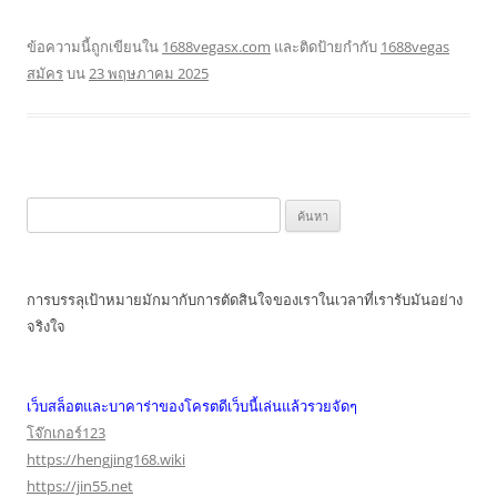
ข้อความนี้ถูกเขียนใน
1688vegasx.com
และติดป้ายกำกับ
1688vegas
สมัคร
บน
23 พฤษภาคม 2025
ค้นหา
สำหรับ:
การบรรลุเป้าหมายมักมากับการตัดสินใจของเราในเวลาที่เรารับมันอย่าง
จริงใจ
เว็บสล็อตและบาคาร่าของโครตดีเว็บนี้เล่นแล้วรวยจัดๆ
โจ๊กเกอร์123
https://hengjing168.wiki
https://jin55.net