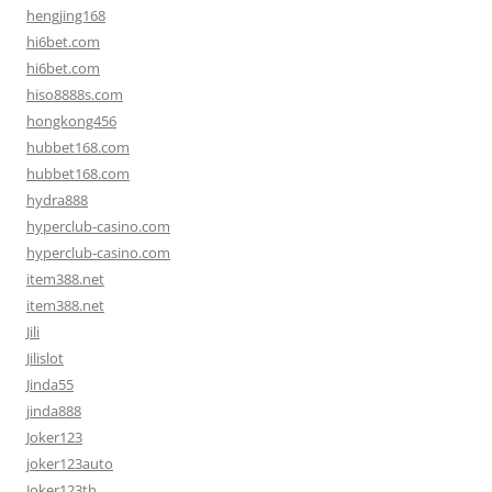
hengjing168
hi6bet.com
hi6bet.com
hiso8888s.com
hongkong456
hubbet168.com
hubbet168.com
hydra888
hyperclub-casino.com
hyperclub-casino.com
item388.net
item388.net
Jili
Jilislot
Jinda55
jinda888
Joker123
joker123auto
Joker123th