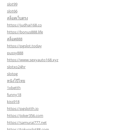
slot99
slot66
สล็อตเว็บตรง
https://judhai168.co
https://bonus888.life
สล็อต888
https://pgslot.today
pussy888
https://www.sexyauto168.xyz
slotxo24hr
slotpg
หนังโป๊ไทย
1xbetth
funny18
kiss918
https://pgslotth.io
https://joker356.com
https://samurai777.net
https://tokyoslot88.com