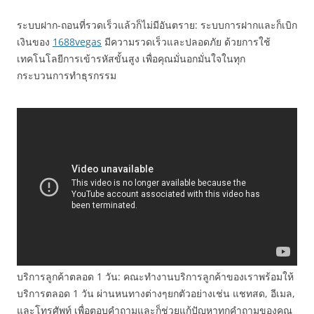
ระบบฝาก-ถอนที่รวดเร็วแล้วก็ไม่มีอันตราย: ระบบการฝากและก็เบิก
เงินของ
1688vegas
มีความรวดเร็วและปลอดภัย ด้วยการใช้
เทคโนโลยีการเข้ารหัสขั้นสูง เพื่อคุณมั่นอกมั่นใจในทุก
กระบวนการทำธุรกรรม
บริการลูกค้าตลอด 1 วัน: คณะทำงานบริการลูกค้าของเราพร้อมให้
บริการตลอด 1 วัน ผ่านหนทางต่างๆยกตัวอย่างเช่น แชทสด, อีเมล,
และโทรศัพท์ เพื่อตอบคำถามและก็ช่วยแก้ปัญหาทุกคำถามของคุณ