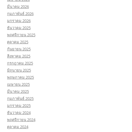
มีนาคม 2026
กุมภาพันธ์ 2026
มกราคม 2026
ธันวาคม 2025
พฤศจิกายน 2025
ตุลาคม 2025
กันยายน 2025
สิงหาคม 2025
กรกฎาคม 2025
มิถุนายน 2025
พฤษภาคม 2025
เมษายน 2025
มีนาคม 2025
กุมภาพันธ์ 2025
มกราคม 2025
ธันวาคม 2024
พฤศจิกายน 2024
ตุลาคม 2024