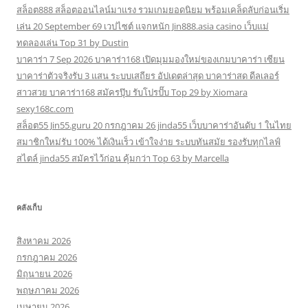
สล็อต888 สล็อตออนไลน์มาแรง รวมเกมยอดนิยม พร้อมเคล็ดลับก่อนเริ่ม
เล่น 20 September 69 เวปไซต์ แจกหนัก Jin888.asia casino เว็บแม่
ทดลองเล่น Top 31 by Dustin
บาคาร่า 7 Sep 2026 บาคาร่า168 เปิดมุมมองใหม่ของเกมบาคาร่า เซียน
บาคาร่าตัวจริงรับ 3 แสน ระบบเสถียร อัปเดตล่าสุด บาคาร่าสด ดีลเลอร์
สาวสวย บาคาร่า168 สมัครปุ๊บ รับโปรปั๊บ Top 29 by Xiomara
sexy168c.com
สล็อต55 Jin55.guru 20 กรกฎาคม 26 jinda55 เว็บบาคาร่าอันดับ 1 ในไทย
สมาชิกใหม่รับ 100% ได้เงินเร็ว เข้าใจง่าย ระบบทันสมัย รองรับทุกไลฟ์
สไตล์ jinda55 สมัครไว้ก่อน คุ้มกว่า Top 63 by Marcella
คลังเก็บ
สิงหาคม 2026
กรกฎาคม 2026
มิถุนายน 2026
พฤษภาคม 2026
เมษายน 2026