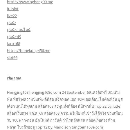
https://www.pgheng99.me
fullslot
live22
ดูหนัง
ดูหนังออนไลน์
ดูหนังฟรี
faro168
https://hongkong456.me
slot66
เรื่องล่าสุด
Hengjing168 hengjing168d.com 24 September 69 เครดิตฟรี เกมเดิม
พัน ที่สร้างความบันเทิง ดีที่สุด แจ็คพอตแตก 10M ต่อเดือน ไม่ติดเทิร์น ยูส
เดียว เล่นได้ทุกเกม สล็อต168 ลงทุนทั้งที่ต้อง ที่นี่เท่านั้น Top 32 by Jude
สล็อตเว็บตรง 4 ก.ค. 69 สล็อต168 ความพรีเมียมที่เข้าถึงได้จริง ชวนเพื่อน
รับ 100 ฝาก-ถอน อัตโนมัติ การันตี กำไรหลักแสน สล็อตเว็บตรง ห้าม
พลาด โปรดีรออยู่ Top 12 by Maddison tangtem168e.com