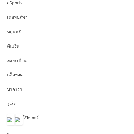
eSports
เดิมพันกีฬา
หมุนฟรี
คืนเงิน
ลงทะเบียน
แจ็คพอต
บาคาร่า
รูเล็ต
โป๊กเกอร์
…