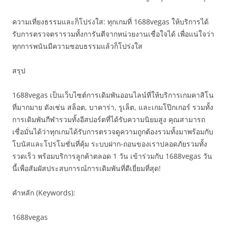
ความเที่ยงธรรมและก็โปร่งใส: ทุกเกมที่ 1688vegas ให้บริการได้
รับการตรวจตรารวมทั้งการันตีจากหน่วยงานเชื่อใจได้ เพื่อแน่ใจว่า
ทุกการพนันมีความชอบธรรมแล้วก็โปร่งใส
สรุป
1688vegas เป็นเว็บไซต์การเดิมพันออนไลน์ที่ให้บริการเกมคาสิโน
ที่มากมาย ดังเช่น สล็อต, บาคาร่า, รูเล็ต, และเกมโป๊กเกอร์ รวมทั้ง
การเดิมพันกีฬารวมทั้งอีสปอร์ตที่ได้รับความนิยมสูง คุณสามารถ
เชื่อมั่นได้ว่าทุกเกมได้รับการตรวจดูความถูกต้องรวมทั้งมาพร้อมกับ
โบนัสและโปรโมชั่นที่คุ้ม ระบบฝาก-ถอนของเราปลอดภัยรวมทั้ง
รวดเร็ว พร้อมบริการลูกค้าตลอด 1 วัน เข้าร่วมกับ 1688vegas วัน
นี้เพื่อสัมผัสประสบการณ์การเดิมพันที่ดีเยี่ยมที่สุด!
คำหลัก (Keywords):
1688vegas