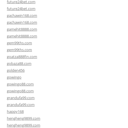
future24bet.com
future24bet.com
gachawin168.com
gachawin168.com
gamehit8888.com
gamehit8888.com
gem99ths.com
gem99ths.com
goatza888fin.com
gobaza88.com
golden456
gowingo
gowingo88.com
gowingo88.com
grandufa99.com
grandufa99.com
happy168
hengheng9899.com
hengheng9899.com