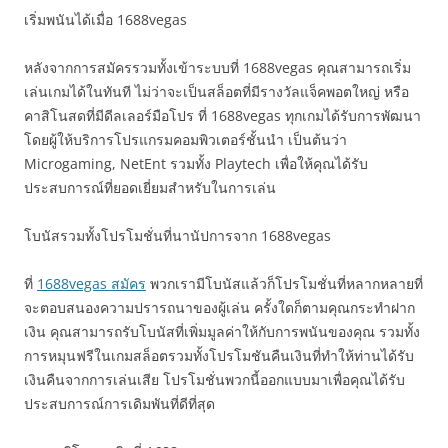
เริ่มพนันได้เมื่อ 1688vegas
หลังจากการสมัครรวมทั้งเข้าระบบที่ 1688vegas คุณสามารถเริ่ม
เล่นเกมได้ในทันที ไม่ว่าจะเป็นสล็อตที่มีรางวัลแจ็คพอตใหญ่ หรือ
คาสิโนสดที่มีดีลเลอร์มือโปร ที่ 1688vegas ทุกเกมได้รับการพัฒนา
โดยผู้ให้บริการโปรแกรมคอมพิวเตอร์ชั้นนำ เป็นต้นว่า
Microgaming, NetEnt รวมทั้ง Playtech เพื่อให้คุณได้รับ
ประสบการณ์ที่ยอดเยี่ยมสำหรับในการเล่น
โบนัสรวมทั้งโปรโมชั่นที่นานัปการจาก 1688vegas
ที่
1688vegas สมัคร
พวกเรามีโบนัสแล้วก็โปรโมชั่นที่หลากหลายที่
จะตอบสนองความปรารถนาของผู้เล่น ครั้งใดก็ตามคุณกระทำฝาก
เงิน คุณสามารถรับโบนัสที่เพิ่มมูลค่าให้กับการพนันของคุณ รวมทั้ง
การหมุนฟรีในเกมสล็อตรวมทั้งโปรโมชันคืนเงินที่ทำให้ท่านได้รับ
เงินคืนจากการเล่นเสีย โปรโมชั่นพวกนี้ออกแบบมาเพื่อคุณได้รับ
ประสบการณ์การเดิมพันที่ดีที่สุด