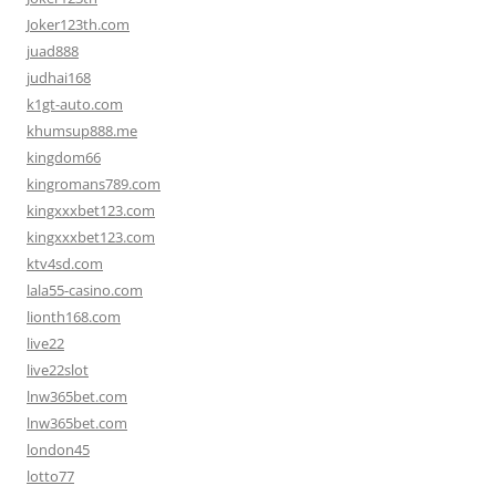
Joker123th.com
juad888
judhai168
k1gt-auto.com
khumsup888.me
kingdom66
kingromans789.com
kingxxxbet123.com
kingxxxbet123.com
ktv4sd.com
lala55-casino.com
lionth168.com
live22
live22slot
lnw365bet.com
lnw365bet.com
london45
lotto77