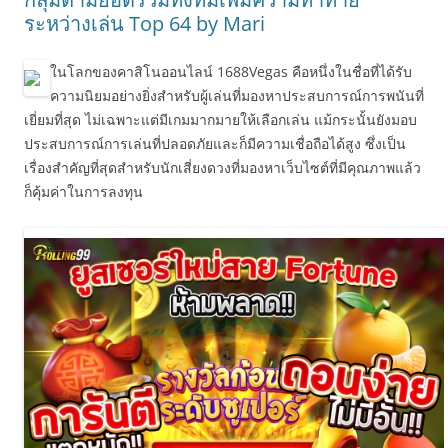
ระหว่างเล่น Top 64 by Mari
ในโลกของคาสิโนออนไลน์ 1688Vegas คือหนึ่งในชื่อที่ได้รับ
ความนิยมอย่างยิ่งสำหรับผู้เล่นที่มองหาประสบการณ์การพนันที่
เยี่ยมที่สุด ไม่เฉพาะแต่มีเกมมากมายให้เลือกเล่น แม้กระนั้นยังมอบ
ประสบการณ์การเล่นที่ปลอดภัยและก็มีความเชื่อถือได้สูง ซึ่งเป็น
เรื่องสำคัญที่สุดสำหรับนักเสี่ยงดวงที่มองหาเว็บไซต์ที่มีคุณภาพแล้ว
ก็คุ้มค่าในการลงทุน