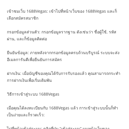
เข้าชมเว็บ 1688Vegas: เข้าไปที่หน้าเว็บของ 1688Vegas และก็
เลือกสมัครสมาชิก
กรอกข้อมูลส่วนตัว: กรอกข้อมูลรากฐาน ดังเช่นว่า ชื่อผู้ใช้, รหัส
ผ่าน, และก็ข้อมูลติดต่อ
ยืนยันข้อมูล: ภายหลังจากกรอกข้อมูลครบถ้วนบริบูรณ์ ระบบจะส่ง
อีเมลการันตีเพื่อยืนยันการสมัคร
ฝากเงิน: เมื่อบัญชีของคุณได้รับการรับรองแล้ว คุณสามารถกระทำ
การฝากเงินเพื่อเริ่มเดิมพัน
วิธีการเข้าสู่ระบบ 1688Vegas
เมื่อคุณได้ลงทะเบียนกับ 1688Vegas แล้ว การเข้าสู่ระบบนั้นก็ทำ
เป็นง่ายและก็รวดเร็ว:
ไปที่หน้าเข้าสู่ระบบ: คลิกที่ปุ่ม “เข้าสู่ระบบ” บนหน้าเว็บของ