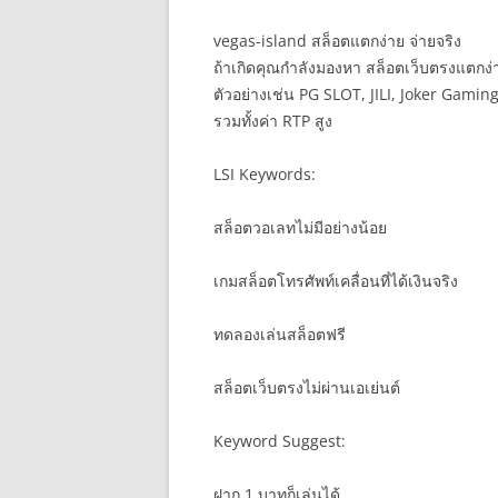
vegas-island สล็อตแตกง่าย จ่ายจริง
ถ้าเกิดคุณกำลังมองหา สล็อตเว็บตรงแตกง
ตัวอย่างเช่น PG SLOT, JILI, Joker Gamin
รวมทั้งค่า RTP สูง
LSI Keywords:
สล็อตวอเลทไม่มีอย่างน้อย
เกมสล็อตโทรศัพท์เคลื่อนที่ได้เงินจริง
ทดลองเล่นสล็อตฟรี
สล็อตเว็บตรงไม่ผ่านเอเย่นต์
Keyword Suggest:
ฝาก 1 บาทก็เล่นได้