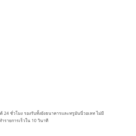
24 ชั่วโมง รองรับทั้งยังธนาคารและทรูมันนี่วอเลท ไม่มี
 ทำรายการเร็วใน 10 วินาที