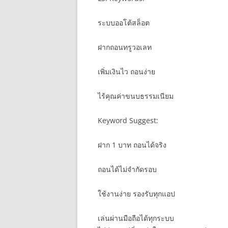
ระบบออโต้สล็อต
ฝากถอนทรูวอเลท
เพิ่มเงินไว ถอนง่าย
ไร้คุณค่าขนบธรรมเนียม
Keyword Suggest:
ฝาก 1 บาท ถอนได้จริง
ถอนได้ไม่จำกัดรอบ
ใช้งานง่าย รองรับทุกแอป
เล่นผ่านมือถือได้ทุกระบบ