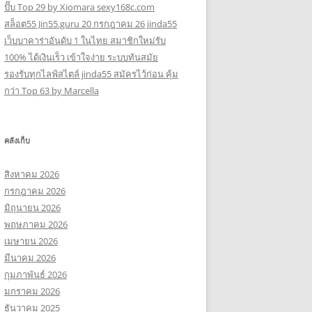
ปั๊บ Top 29 by Xiomara sexy168c.com
สล็อต55 Jin55.guru 20 กรกฎาคม 26 jinda55
เว็บบาคาร่าอันดับ 1 ในไทย สมาชิกใหม่รับ
100% ได้เงินเร็ว เข้าใจง่าย ระบบทันสมัย
รองรับทุกไลฟ์สไตล์ jinda55 สมัครไว้ก่อน คุ้ม
กว่า Top 63 by Marcella
คลังเก็บ
สิงหาคม 2026
กรกฎาคม 2026
มิถุนายน 2026
พฤษภาคม 2026
เมษายน 2026
มีนาคม 2026
กุมภาพันธ์ 2026
มกราคม 2026
ธันวาคม 2025