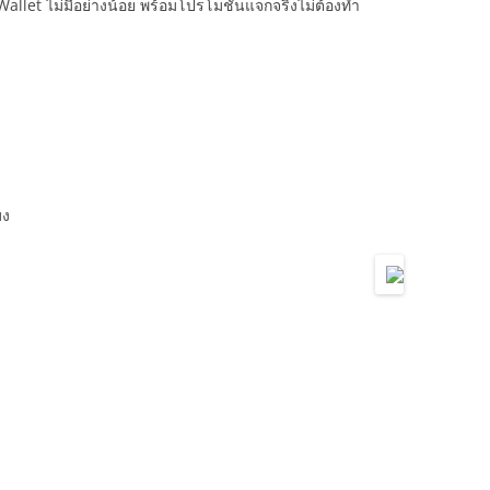
allet ไม่มีอย่างน้อย พร้อมโปรโมชั่นแจกจริงไม่ต้องทำ
มง