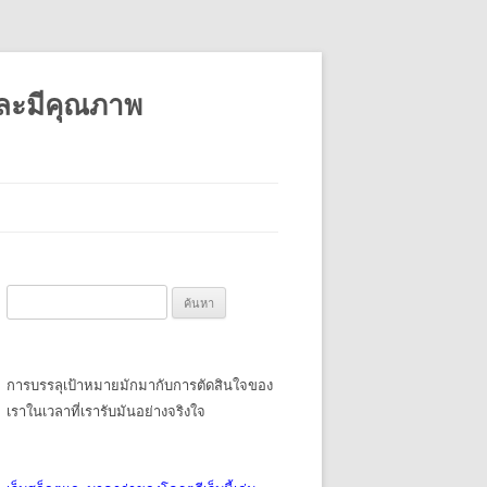
และมีคุณภาพ
ค้นหา
สำหรับ:
การบรรลุเป้าหมายมักมากับการตัดสินใจของ
เราในเวลาที่เรารับมันอย่างจริงใจ