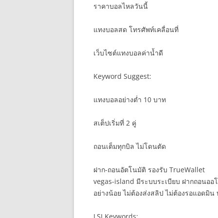
ราคาบอลไหลวันนี้
แทงบอลสด โทรศัพท์เคลื่อนที่
เว็บไซต์แทงบอลค่าน้ำดี
Keyword Suggest:
แทงบอลอย่างต่ำ 10 บาท
สเต็ปเริ่มที่ 2 คู่
ถอนเต็มทุกบิล ไม่โดนตัด
ฝาก-ถอนอัตโนมัติ รองรับ TrueWallet
vegas-island มีระบบระเบียบ ฝากถอนออโต้ 
อย่างน้อย ไม่ต้องส่งสลิป ไม่ต้องรอแอดมิน
LSI Keywords: