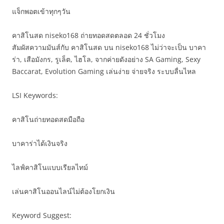
แจ็กพอตเข้าทุกๆวัน
คาสิโนสด niseko168 ถ่ายทอดสดตลอด 24 ชั่วโมง
สัมผัสความมันส์กับ คาสิโนสด บน niseko168 ไม่ว่าจะเป็น บาคา
ร่า, เสือมังกร, รูเล็ต, ไฮโล, จากค่ายดังอย่าง SA Gaming, Sexy
Baccarat, Evolution Gaming เล่นง่าย จ่ายจริง ระบบลื่นไหล
LSI Keywords:
คาสิโนถ่ายทอดสดมือถือ
บาคาร่าได้เงินจริง
ไลฟ์คาสิโนแบบเรียลไทม์
เล่นคาสิโนออนไลน์ไม่ต้องโยกเงิน
Keyword Suggest: