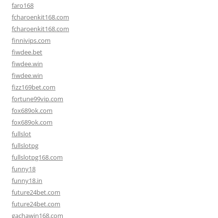
faro168
fcharoenkit168.com
fcharoenkit168.com
finnivips.com
fiwdee.bet
fiwdee.win
fiwdee.win
fizz169bet.com
fortune99vip.com
fox689ok.com
fox689ok.com
fullslot
fullslotpg
fullslotpg168.com
funny18
funny18.in
future24bet.com
future24bet.com
gachawin168.com