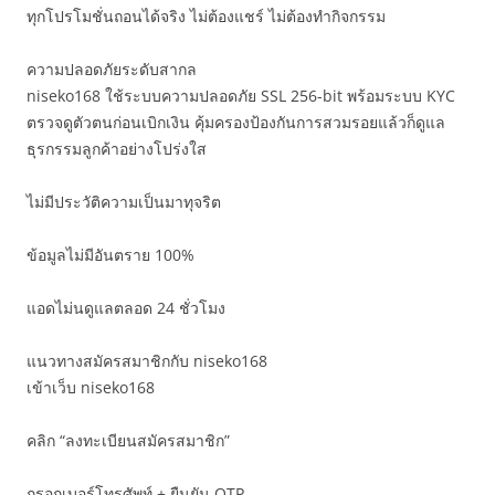
ทุกโปรโมชั่นถอนได้จริง ไม่ต้องแชร์ ไม่ต้องทำกิจกรรม
ความปลอดภัยระดับสากล
niseko168 ใช้ระบบความปลอดภัย SSL 256-bit พร้อมระบบ KYC
ตรวจดูตัวตนก่อนเบิกเงิน คุ้มครองป้องกันการสวมรอยแล้วก็ดูแล
ธุรกรรมลูกค้าอย่างโปร่งใส
ไม่มีประวัติความเป็นมาทุจริต
ข้อมูลไม่มีอันตราย 100%
แอดไม่นดูแลตลอด 24 ชั่วโมง
แนวทางสมัครสมาชิกกับ niseko168
เข้าเว็บ niseko168
คลิก “ลงทะเบียนสมัครสมาชิก”
กรอกเบอร์โทรศัพท์ + ยืนยัน OTP