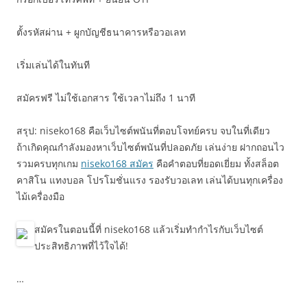
ตั้งรหัสผ่าน + ผูกบัญชีธนาคารหรือวอเลท
เริ่มเล่นได้ในทันที
สมัครฟรี ไม่ใช้เอกสาร ใช้เวลาไม่ถึง 1 นาที
สรุป: niseko168 คือเว็บไซต์พนันที่ตอบโจทย์ครบ จบในที่เดียว
ถ้าเกิดคุณกำลังมองหาเว็บไซต์พนันที่ปลอดภัย เล่นง่าย ฝากถอนไว
รวมครบทุกเกม
niseko168 สมัคร
คือคำตอบที่ยอดเยี่ยม ทั้งสล็อต
คาสิโน แทงบอล โปรโมชั่นแรง รองรับวอเลท เล่นได้บนทุกเครื่อง
ไม้เครื่องมือ
สมัครในตอนนี้ที่ niseko168 แล้วเริ่มทำกำไรกับเว็บไซต์
ประสิทธิภาพที่ไว้ใจได้!
…