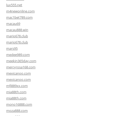
lux555.net
m4newonline.com
mac1bet789.com
macau69
macau888.win
mario678.club
mario678.club
mars95
medee989.com
meekin365day.com
mercyrosa168.com
mexicanoo.com
mexicanoo.com
mfj889xx.com
mia88th.com
mia88th.com
mono16888.com
moza888.com