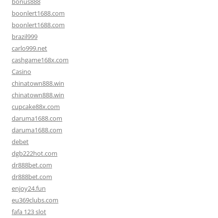
bonus888
boonlert1688.com
boonlert1688.com
brazil999
carlo999.net
cashgame168x.com
Casino
chinatown888.win
chinatown888.win
cupcake88x.com
daruma1688.com
daruma1688.com
debet
dgb222hot.com
dr888bet.com
dr888bet.com
enjoy24.fun
eu369clubs.com
fafa 123 slot