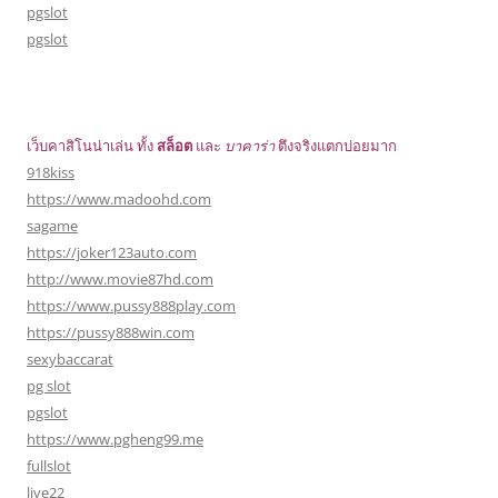
pgslot
pgslot
เว็บคาสิโนน่าเล่น ทั้ง
สล็อต
และ
บาคาร่า
ตึงจริงแตกบ่อยมาก
918kiss
https://www.madoohd.com
sagame
https://joker123auto.com
http://www.movie87hd.com
https://www.pussy888play.com
https://pussy888win.com
sexybaccarat
pg slot
pgslot
https://www.pgheng99.me
fullslot
live22