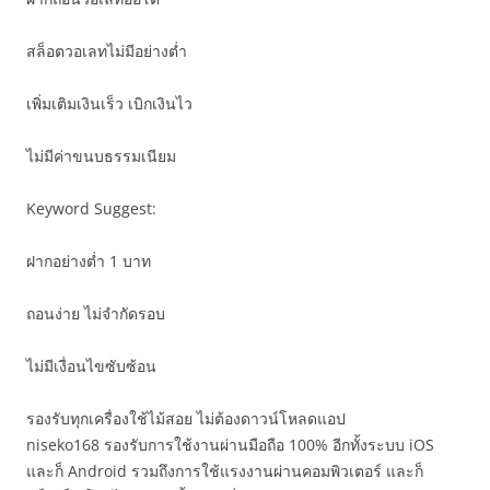
สล็อตวอเลทไม่มีอย่างต่ำ
เพิ่มเติมเงินเร็ว เบิกเงินไว
ไม่มีค่าขนบธรรมเนียม
Keyword Suggest:
ฝากอย่างต่ำ 1 บาท
ถอนง่าย ไม่จำกัดรอบ
ไม่มีเงื่อนไขซับซ้อน
รองรับทุกเครื่องใช้ไม้สอย ไม่ต้องดาวน์โหลดแอป
niseko168 รองรับการใช้งานผ่านมือถือ 100% อีกทั้งระบบ iOS
และก็ Android รวมถึงการใช้แรงงานผ่านคอมพิวเตอร์ และก็