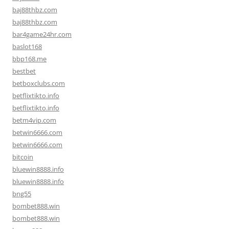
baj88thbz.com
baj88thbz.com
bar4game24hr.com
baslot168
bbp168.me
bestbet
betboxclubs.com
betflixtikto.info
betflixtikto.info
betm4vip.com
betwin6666.com
betwin6666.com
bitcoin
bluewin8888.info
bluewin8888.info
bng55
bombet888.win
bombet888.win