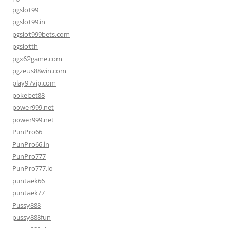
pgslot99
pgslot99.in
pgslot999bets.com
pgslotth
pgx62game.com
pgzeus88win.com
play97vip.com
pokebet88
power999.net
power999.net
PunPro66
PunPro66.in
PunPro777
PunPro777.io
puntaek66
puntaek77
Pussy888
pussy888fun