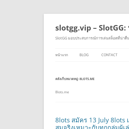
slotgg.vip – SlotGG:
SlotGG มอบประสบการณ์การเล่นสล็อตที่น่าตื่น
หน้าแรก
BLOG
CONTACT
คลังเก็บหมวดหมู่:
8LOTS.ME
8lots.me
8lots สมัคร 13 July 8lot
สมจริงเหมาะกับทุกกลุ่มผู้