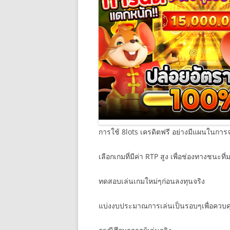
การใช้ 8lots เครดิตฟรี อย่างมีแผนในการจะ
เลือกเกมที่มีค่า RTP สูง เพื่อช่องทางชนะที่
ทดสอบเล่นเกมใหม่ๆก่อนลงทุนจริง
แบ่งงบประมาณการเล่นเป็นรอบๆเพื่อควบคุ