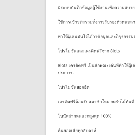
มีระบบบันทึกข้อมูลผู้ใช้งานเพื่อความสบาย
ใช้การเข้ารหัสรวมทั้งการรับรองตัวตนหลา
ทำให้ผู้เล่นมั่นใจได้ว่าข้อมูลและก็ธุรกร
โปรโมชั่นและเครดิตฟรีจาก 8lots
8lots เครดิตฟรี เป็นลักษณะเด่นที่ทำให้ผู
ประการ:
โปรโมชั่นยอดฮิต
เครดิตฟรีต้อนรับสมาชิกใหม่ กดรับได้ทันที
โบนัสฝากหนแรกสูงสุด 100%
คืนยอดเสียทุกสัปดาห์