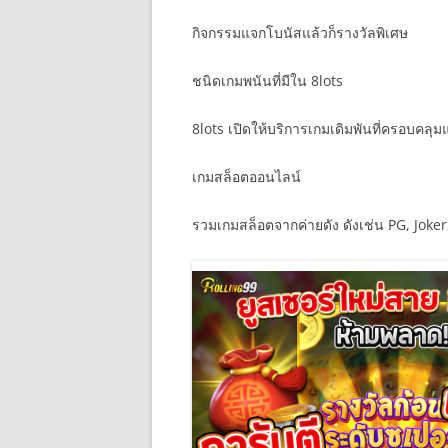
กิจกรรมแจกโบนัสแล้วก็รางวัลพิเศษ
ชนิดเกมพนันที่มีใน 8lots
8lots เปิดให้บริการเกมเดิมพันที่ครอบคลุม
เกมสล็อตออนไลน์
รวมเกมสล็อตจากค่ายดัง ดังเช่น PG, Joker