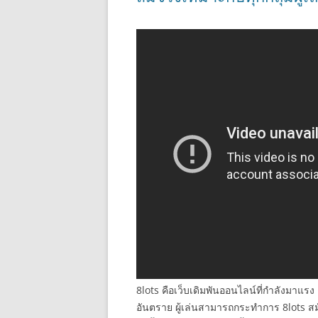
8lots คือเว็บเดิมพันออนไลน์ที่กำลังมาแรง
อันตราย ผู้เล่นสามารถกระทำการ 8lots สมัค