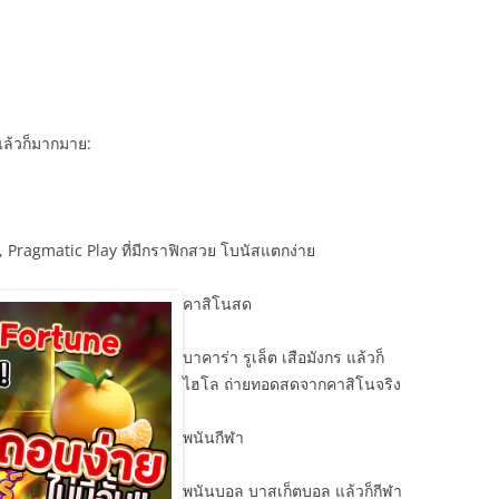
แล้วก็มากมาย:
, Pragmatic Play ที่มีกราฟิกสวย โบนัสแตกง่าย
คาสิโนสด
บาคาร่า รูเล็ต เสือมังกร แล้วก็
ไฮโล ถ่ายทอดสดจากคาสิโนจริง
พนันกีฬา
พนันบอล บาสเก็ตบอล แล้วก็กีฬา