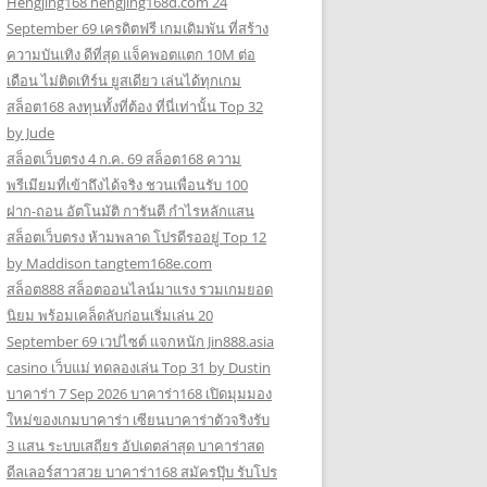
Hengjing168 hengjing168d.com 24
September 69 เครดิตฟรี เกมเดิมพัน ที่สร้าง
ความบันเทิง ดีที่สุด แจ็คพอตแตก 10M ต่อ
เดือน ไม่ติดเทิร์น ยูสเดียว เล่นได้ทุกเกม
สล็อต168 ลงทุนทั้งที่ต้อง ที่นี่เท่านั้น Top 32
by Jude
สล็อตเว็บตรง 4 ก.ค. 69 สล็อต168 ความ
พรีเมียมที่เข้าถึงได้จริง ชวนเพื่อนรับ 100
ฝาก-ถอน อัตโนมัติ การันตี กำไรหลักแสน
สล็อตเว็บตรง ห้ามพลาด โปรดีรออยู่ Top 12
by Maddison tangtem168e.com
สล็อต888 สล็อตออนไลน์มาแรง รวมเกมยอด
นิยม พร้อมเคล็ดลับก่อนเริ่มเล่น 20
September 69 เวปไซต์ แจกหนัก Jin888.asia
casino เว็บแม่ ทดลองเล่น Top 31 by Dustin
บาคาร่า 7 Sep 2026 บาคาร่า168 เปิดมุมมอง
ใหม่ของเกมบาคาร่า เซียนบาคาร่าตัวจริงรับ
3 แสน ระบบเสถียร อัปเดตล่าสุด บาคาร่าสด
ดีลเลอร์สาวสวย บาคาร่า168 สมัครปุ๊บ รับโปร