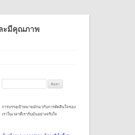
และมีคุณภาพ
ค้นหา
สำหรับ:
การบรรลุเป้าหมายมักมากับการตัดสินใจของ
เราในเวลาที่เรารับมันอย่างจริงใจ