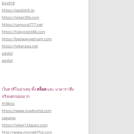
kiss918
https://pgslotth.io
https://joker356.com
https://samurai777.net
https://tokyoslot88.com
https://betwayvietnam.com
https://jokerasia.net
pgslot
pgslot
เว็บคาสิโนน่าเล่น ทั้ง
สล็อต
และ
บาคาร่า
ตึง
จริงแตกบ่อยมาก
918kiss
https://www.madoohd.com
sagame
https://joker123auto.com
http://www.movie87hd.com