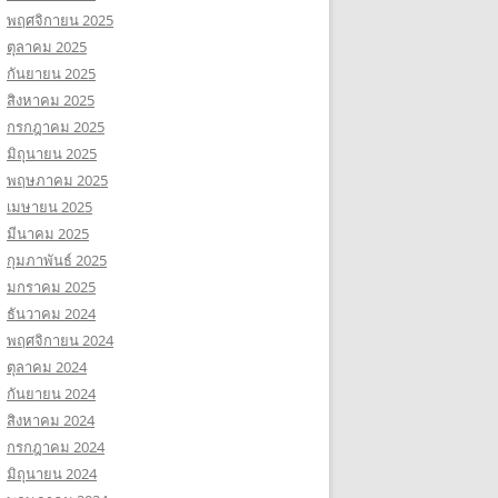
พฤศจิกายน 2025
ตุลาคม 2025
กันยายน 2025
สิงหาคม 2025
กรกฎาคม 2025
มิถุนายน 2025
พฤษภาคม 2025
เมษายน 2025
มีนาคม 2025
กุมภาพันธ์ 2025
มกราคม 2025
ธันวาคม 2024
พฤศจิกายน 2024
ตุลาคม 2024
กันยายน 2024
สิงหาคม 2024
กรกฎาคม 2024
มิถุนายน 2024