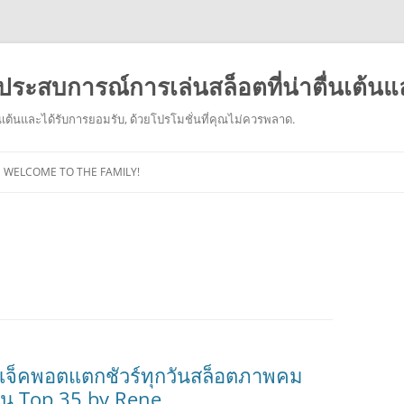
 ประสบการณ์การเล่นสล็อตที่น่าตื่นเต้น
เต้นและได้รับการยอมรับ, ด้วยโปรโมชั่นที่คุณไม่ควรพลาด.
ข้าม
ไป
WELCOME TO THE FAMILY!
ยัง
เนื้อหา
s แจ็คพอตแตกชัวร์ทุกวันสล็อตภาพคม
เล่น Top 35 by Rene