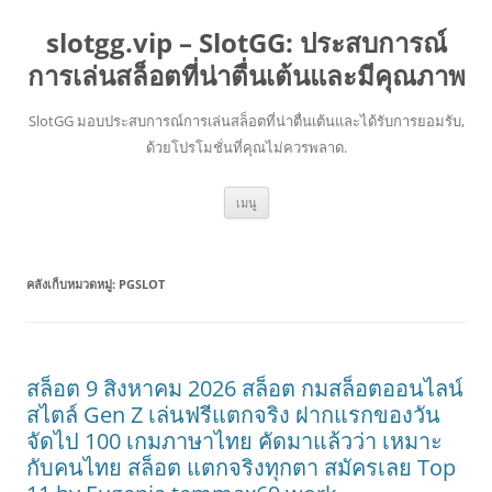
slotgg.vip – SlotGG: ประสบการณ์
การเล่นสล็อตที่น่าตื่นเต้นและมีคุณภาพ
SlotGG มอบประสบการณ์การเล่นสล็อตที่น่าตื่นเต้นและได้รับการยอมรับ,
ด้วยโปรโมชั่นที่คุณไม่ควรพลาด.
ข้าม
เมนู
ไป
ยัง
เนื้อหา
คลังเก็บหมวดหมู่:
PGSLOT
สล็อต 9 สิงหาคม 2026 สล็อต กมสล็อตออนไลน์
สไตล์ Gen Z เล่นฟรีแตกจริง ฝากแรกของวัน
จัดไป 100 เกมภาษาไทย คัดมาแล้วว่า เหมาะ
กับคนไทย สล็อต แตกจริงทุกตา สมัครเลย Top