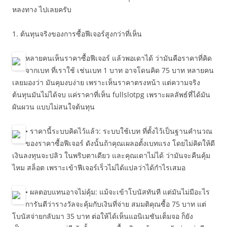
หลงทาง ไปเลยครับ
1. ต้นทุนจริงของการซื้อฟีเจอร์สูงกว่าที่เห็น
หลายคนเห็นราคาซื้อฟีเจอร์ แล้วพอเดาได้ ว่ามันคือราคาที่คิด
จากเบท ที่เราใช้ เช่นเบท 1 บาท อาจโดนคิด 75 บาท หลายคน
เลยมองว่า มันคุมงบง่าย เพราะเห็นราคาตรงหน้า แต่ความจริง
ต้นทุนมันไม่ได้จบ แค่ราคาที่เห็น fullslotpg เพราะผลลัพธ์ที่ได้มัน
ผันผวน แบบไม่สนใจต้นทุน
• ราคานี้ระบบคิดไว้แล้ว: ระบบใช้เบท ที่ตั้งไว้เป็นฐานคำนวณ
ของราคาซื้อฟีเจอร์ ดังนั้นถ้าคุณเผลอตั้งเบทแรง โดยไม่คิดให้ดี
เงินลงทุนจะปลิว ในพริบตาเดียว และคุณเดาไม่ได้ ว่ามันจะคืนคุ้ม
ไหม สล็อต เพราะเข้าฟีเจอร์เร็วไม่ได้แปลว่าได้กำไรเสมอ
• ผลตอบแทนอาจไม่คุ้ม: แม้จะเข้าโบนัสทันที แต่มันไม่มีอะไร
การันตีว่ารางวัลจะคุ้มกับเงินที่จ่าย สมมติคุณซื้อ 75 บาท แต่
โบนัสจ่ายกลับมา 35 บาท ต่อให้ได้เห็นแอนิเมชันเต็มจอ ก็ยัง