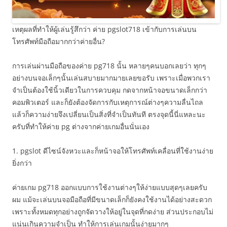
เหตุผลที่ทำให้ผู้เล่นรู้สึกว่า ค่าย pgslot718 เข้ากับการเล่นบน
โทรศัพท์มือถือมากกว่าค่ายอื่น?
การเล่นผ่านมือถือของค่าย pg718 นั้น หลายๆคนบอกเลยว่า ทุกๆ
อย่างบนจอเล็กๆนั้นเล่นสบายมากมายเลยขอรับ เพราะเมื่อพวกเรา
จำเป็นต้องใช้นิ้วเดียวในการควบคุม กดจากหน้าจอขนาดเล็กกว่า
คอมพิวเตอร์ และก็ยังต้องจัดการกับเหตุการณ์ต่างๆความลื่นไถล
แล้วก็ความง่ายจึงเปลี่ยนเป็นสิ่งที่จำเป็นทันที ตรงจุดนี้นี่แหละนะ
ครับที่ทำให้ค่าย pg ต่างจากค่ายเกมอื่นนั่นเอง
1. pgslot ดีไซน์จังหวะและก็หน้าจอให้โทรศัพท์เคลื่อนที่ใช้งานง่าย
ยิ่งกว่า
ค่ายเกม pg718 ออกแบบการใช้งานต่างๆให้ง่ายแบบสุดๆเลยครับ
ผม แม้จะเล่นบนจอมือถือที่มีขนาดเล็กก็ยังคงใช้งานได้อย่างสะดวก
เพราะทั้งหมดทุกอย่างถูกจัดวางให้อยู่ในจุดที่กดง่าย ส่วนประกอบไม่
แน่นเกินความจำเป็น ทำให้การเล่นเกมนั้นง่ายมากๆ