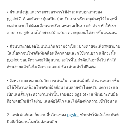
• ตำแหน่งปุ่มและรายการอาหารใช้ง่าย: แทบทุกเกมของ
pgslot718 จะจัดวางปุ่มสปิน ปุ่มปรับเบท หรือเมนูต่างๆไว้ในจุดที่
กดง่ายมาก ไม่ต้องเลื่อนหาหรือกดพลาดเป็นประจำด้วย ทำให้เรา
สามารถอยู่กับเกมได้อย่างสม่ำเสมอ ควบคุมเกมได้ง่ายขึ้นแน่นอน
• ส่วนประกอบจอไม่แน่นเกินความจำเป็น: บางค่ายจะเพียรพยายาม
ใส่เนื้อหาจนโทรศัพท์เคลื่อนที่ตาลายและก็ใช้งานยาก แม้กระนั้น
pgslot ชอบจัดวางจอให้ดูสบาย อะไรที่ไม่สำคัญก็เอาทิ้งไป ทำให้
อ่านง่ายแล้วก็เห็นจังหวะเกมแน่ชัด เล่นแล้วไม่อึดอัด
• จังหวะเกมเหมาะสมกับการเล่นสั้น: คนเล่นมือถือจำนวนหลายชิ้น
มิได้ใช้งานสล็อตโทรศัพท์มือถือนานหลายชั่วโมงครับ แต่ว่าจะแค่
เปิดเล่นสั้นๆระหว่างวันเท่านั้น เกมของ pgslot718 ที่เหมาะกับมือ
ถือก็เลยมักเข้าใจง่าย เล่นต่อได้ไว และไม่ต้องทำความเข้าใจนาน
2. เอฟเฟกต์และก็ความลื่นไถลของ
pgslot
ช่วยทำให้เล่นโทรศัพท์
มือถือได้นานโดยไม่อ่อนเพลีย