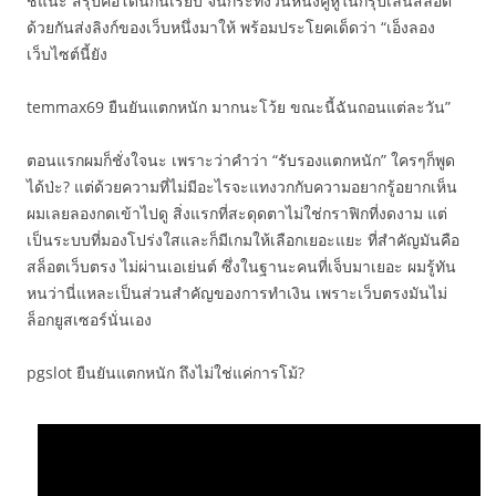
ชี้แนะ สรุปคือโดนกินเรียบ จนกระทั่งวันหนึ่งคู่หูในกรุ๊ปเล่นสล็อต
ด้วยกันส่งลิงก์ของเว็บหนึ่งมาให้ พร้อมประโยคเด็ดว่า “เอ็งลอง
เว็บไซต์นี้ยัง
temmax69 ยืนยันแตกหนัก มากนะโว้ย ขณะนี้ฉันถอนแต่ละวัน”
ตอนแรกผมก็ชั่งใจนะ เพราะว่าคำว่า “รับรองแตกหนัก” ใครๆก็พูด
ได้ป่ะ? แต่ด้วยความที่ไม่มีอะไรจะแทงวกกับความอยากรู้อยากเห็น
ผมเลยลองกดเข้าไปดู สิ่งแรกที่สะดุดตาไม่ใช่กราฟิกที่งดงาม แต่
เป็นระบบที่มองโปร่งใสและก็มีเกมให้เลือกเยอะแยะ ที่สำคัญมันคือ
สล็อตเว็บตรง ไม่ผ่านเอเย่นต์ ซึ่งในฐานะคนที่เจ็บมาเยอะ ผมรู้ทัน
หนว่านี่แหละเป็นส่วนสำคัญของการทำเงิน เพราะเว็บตรงมันไม่
ล็อกยูสเซอร์นั่นเอง
pgslot ยืนยันแตกหนัก ถึงไม่ใช่แค่การโม้?