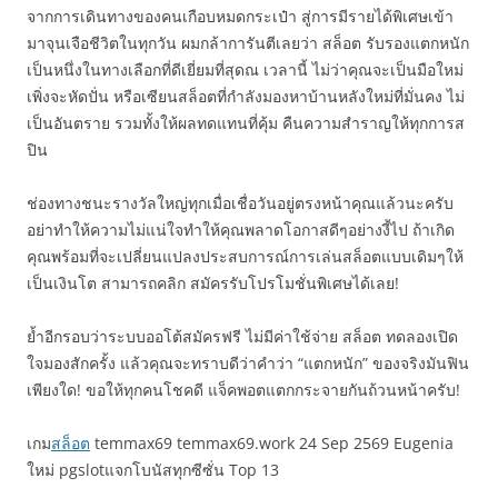
จากการเดินทางของคนเกือบหมดกระเป๋า สู่การมีรายได้พิเศษเข้า
มาจุนเจือชีวิตในทุกวัน ผมกล้าการันตีเลยว่า สล็อต รับรองแตกหนัก
เป็นหนึ่งในทางเลือกที่ดีเยี่ยมที่สุดณ เวลานี้ ไม่ว่าคุณจะเป็นมือใหม่
เพิ่งจะหัดปั่น หรือเซียนสล็อตที่กำลังมองหาบ้านหลังใหม่ที่มั่นคง ไม่
เป็นอันตราย รวมทั้งให้ผลทดแทนที่คุ้ม คืนความสำราญให้ทุกการส
ปิน
ช่องทางชนะรางวัลใหญ่ทุกเมื่อเชื่อวันอยู่ตรงหน้าคุณแล้วนะครับ
อย่าทำให้ความไม่แน่ใจทำให้คุณพลาดโอกาสดีๆอย่างงี้ไป ถ้าเกิด
คุณพร้อมที่จะเปลี่ยนแปลงประสบการณ์การเล่นสล็อตแบบเดิมๆให้
เป็นเงินโต สามารถคลิก สมัครรับโปรโมชั่นพิเศษได้เลย!
ย้ำอีกรอบว่าระบบออโต้สมัครฟรี ไม่มีค่าใช้จ่าย สล็อต ทดลองเปิด
ใจมองสักครั้ง แล้วคุณจะทราบดีว่าคำว่า “แตกหนัก” ของจริงมันฟิน
เพียงใด! ขอให้ทุกคนโชคดี แจ็คพอตแตกกระจายกันถ้วนหน้าครับ!
เกม
สล็อต
temmax69 temmax69.work 24 Sep 2569 Eugenia
ใหม่ pgslotแจกโบนัสทุกซีซั่น Top 13