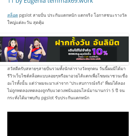
11 by Eugenia temmax69.work
สล็อต
pgslot สายปั่น ประกันแตกหนัก แตกจริง โอกาสชนะรางวัล
ใหญ่แต่ละวัน สุดคุ้ม
สวัสดีครับสหายๆสายปั่นรวมทั้งนักล่ารางวัลทุกคน วันนี้ผมมิได้มา
รีวิวเว็บไซต์สล็อตแบบลอยๆหรือมาอวยไส้แตกเพื่อโฆษณาชวนเชื่อ
อะไรทั้งนั้น แต่ว่าผมจะมาเล่าจาก “ประสบการณ์จริง” ที่ผมได้ลอง
ไม่ถูกทดลองทดลองถูกกับแวดวงพนันออนไลน์มานานกว่า 5 ปี จน
กระทั่งได้มาพบกับ pgslot รับประกันแตกหนัก