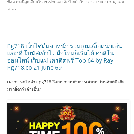
ข้อความนี้ถูกเขียนใน
PGSlot
และติดป้ายกำกับ
PGSlot
บน
2 กรกฎาคม
2026
Pg718 เว็บไซต์แจกหนัก รวมเกมสล็อตน่าเล่น
แตกดี โบนัสเข้าไว มือใหม่ก็เริ่มได้ คาสิโน
ออนไลน์ เว็บแม่ เครดิตฟรี Top 64 by Ray
Pg718.co 21 June 69
เพราะเหตุใดค่าย pg718 ถึงเหมาะสมกับการเล่นบนโทรศัพท์มือถือ
มากยิ่งกว่าค่ายอื่น?