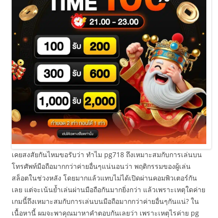
เคยสงสัยกันไหมขอรับว่า ทำไม pg718 ถึงเหมาะสมกับการเล่นบน
โทรศัพท์มือถือมากกว่าค่ายอื่นๆแน่นอนว่า พฤติกรรมของผู้เล่น
สล็อตในช่วงหลัง โดยมากแล้วแทบไม่ได้เปิดผ่านคอมพิวเตอร์กัน
เลย แต่จะเน้นย้ำเล่นผ่านมือถือกันมากยิ่งกว่า แล้วเพราะเหตุใดค่าย
เกมนี้ถึงเหมาะสมกับการเล่นบนมือถือมากกว่าค่ายอื่นๆกันแน่? ใน
เนื้อหานี้ ผมจะพาคุณมาหาคำตอบกันเลยว่า เพราะเหตุไรค่าย pg