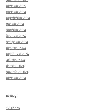
กุมภาพันธ์ 2025
มกราคม 2025
ธันวาคม 2024
พฤศจิกายน 2024
ตุลาคม 2024
กันยายน 2024
สิงหาคม 2024
กรกฎาคม 2024
มิถุนายน 2024
พฤษภาคม 2024
เมษายน 2024
มีนาคม 2024
กุมภาพันธ์ 2024
มกราคม 2024
หมวดหมู่
123lionth