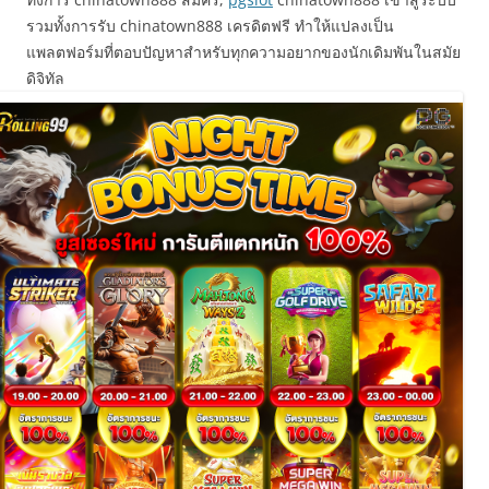
รวมทั้งการรับ chinatown888 เครดิตฟรี ทำให้แปลงเป็น
แพลตฟอร์มที่ตอบปัญหาสำหรับทุกความอยากของนักเดิมพันในสมัย
ดิจิทัล