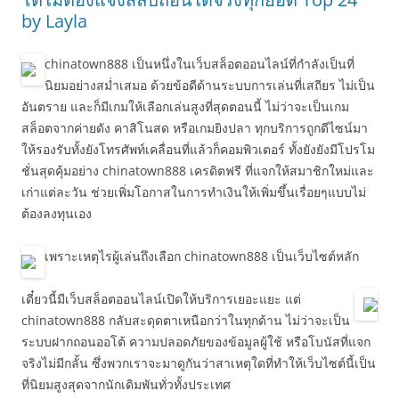
by Layla
chinatown888 เป็นหนึ่งในเว็บสล็อตออนไลน์ที่กำลังเป็นที่
นิยมอย่างสม่ำเสมอ ด้วยข้อดีด้านระบบการเล่นที่เสถียร ไม่เป็น
อันตราย และก็มีเกมให้เลือกเล่นสูงที่สุดตอนนี้ ไม่ว่าจะเป็นเกม
สล็อตจากค่ายดัง คาสิโนสด หรือเกมยิงปลา ทุกบริการถูกดีไซน์มา
ให้รองรับทั้งยังโทรศัพท์เคลื่อนที่แล้วก็คอมพิวเตอร์ ทั้งยังยังมีโปรโม
ชั่นสุดคุ้มอย่าง chinatown888 เครดิตฟรี ที่แจกให้สมาชิกใหม่และ
เก่าแต่ละวัน ช่วยเพิ่มโอกาสในการทำเงินให้เพิ่มขึ้นเรื่อยๆแบบไม่
ต้องลงทุนเอง
เพราะเหตุไรผู้เล่นถึงเลือก chinatown888 เป็นเว็บไซต์หลัก
เดี๋ยวนี้มีเว็บสล็อตออนไลน์เปิดให้บริการเยอะแยะ แต่
chinatown888 กลับสะดุดตาเหนือกว่าในทุกด้าน ไม่ว่าจะเป็น
ระบบฝากถอนออโต้ ความปลอดภัยของข้อมูลผู้ใช้ หรือโบนัสที่แจก
จริงไม่มีกลั้น ซึ่งพวกเราจะมาดูกันว่าสาเหตุใดที่ทำให้เว็บไซต์นี้เป็น
ที่นิยมสูงสุดจากนักเดิมพันทั่วทั้งประเทศ