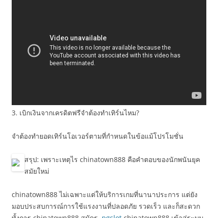
3. เบิกเงินจากเครดิตฟรีจำต้องทำเทิร์นไหม?
จำต้องทำยอดเทิร์นโอเวอร์ตามที่กำหนดในข้อแม้โปรโมชั่น
สรุป: เพราะเหตุไร chinatown888 คือคำตอบของนักพนันยุค
สมัยใหม่
chinatown888 ไม่เฉพาะแต่ให้บริการเกมที่นานาประการ แต่ยัง
มอบประสบการณ์การใช้แรงงานที่ปลอดภัย รวดเร็ว และก็สะดวก
ทั้งการ chinatown888 สมัคร,
pgslot
chinatown888 เข้าสู่ระบบ