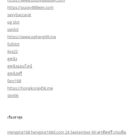
https://www.pussy888play.com
https://pussy888win.com
sexybaccarat
pg slot
pgslot
https://www.pgheng99.me
fullslot
live22
ดูหนัง
ดูหนังออนไลน์
ดูหนังฟรี
faro168
https://hongkong456.me
slot66
เรื่องล่าสุด
Hengjing168 hengjing168d.com 24 September 69 เครดิตฟรี เกมเดิม