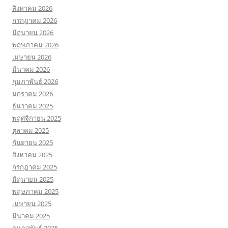
สิงหาคม 2026
กรกฎาคม 2026
มิถุนายน 2026
พฤษภาคม 2026
เมษายน 2026
มีนาคม 2026
กุมภาพันธ์ 2026
มกราคม 2026
ธันวาคม 2025
พฤศจิกายน 2025
ตุลาคม 2025
กันยายน 2025
สิงหาคม 2025
กรกฎาคม 2025
มิถุนายน 2025
พฤษภาคม 2025
เมษายน 2025
มีนาคม 2025