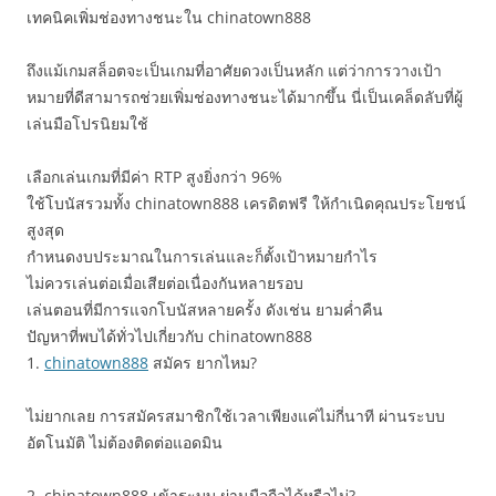
เทคนิคเพิ่มช่องทางชนะใน chinatown888
ถึงแม้เกมสล็อตจะเป็นเกมที่อาศัยดวงเป็นหลัก แต่ว่าการวางเป้า
หมายที่ดีสามารถช่วยเพิ่มช่องทางชนะได้มากขึ้น นี่เป็นเคล็ดลับที่ผู้
เล่นมือโปรนิยมใช้
เลือกเล่นเกมที่มีค่า RTP สูงยิ่งกว่า 96%
ใช้โบนัสรวมทั้ง chinatown888 เครดิตฟรี ให้กำเนิดคุณประโยชน์
สูงสุด
กำหนดงบประมาณในการเล่นและก็ตั้งเป้าหมายกำไร
ไม่ควรเล่นต่อเมื่อเสียต่อเนื่องกันหลายรอบ
เล่นตอนที่มีการแจกโบนัสหลายครั้ง ดังเช่น ยามค่ำคืน
ปัญหาที่พบได้ทั่วไปเกี่ยวกับ chinatown888
1.
chinatown888
สมัคร ยากไหม?
ไม่ยากเลย การสมัครสมาชิกใช้เวลาเพียงแค่ไม่กี่นาที ผ่านระบบ
อัตโนมัติ ไม่ต้องติดต่อแอดมิน
2. chinatown888 เข้าระบบ ผ่านมือถือได้หรือไม่?