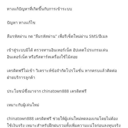
ทางแก้ปัญหาที่เกิดขึ้นกับการเข้าระบบ
ปัญหา ทางแก้ไข
ลืมรหัสผ่าน กด “ลืมรหัสผ่าน” เพื่อรีเซ็ตใหม่ผ่าน SMS/อีเมล
เข้าสู่ระบบมิได้ ตรวจทานอินเทอร์เน็ต อัปเดตโปรแกรมเล่น
อินเตอร์เน็ต หรือรีสตาร์ทเครื่องใช้ไม้สอย
เครดิตฟรีไม่เข้า วิเคราะห์ข้อจำกัดโปรโมชั่น หากครบแล้วติดต่อ
ฝ่ายบริการลูกค้า
ประโยชน์ซึ่งมาจาก chinatown888 เครดิตฟรี
เหมาะกับผู้เล่นใหม่
chinatown888 เครดิตฟรี ช่วยให้ผู้เล่นใหม่ทดลองเกมโดยไม่ต้อง
ใช้เงินจริง เหมาะสำหรับฝึกฝนรวมทั้งเพิ่มความแน่ใจก่อนลงทุนจริง