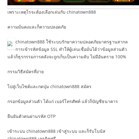
เพราะเหตุไรจะต้องเลือกเล่นกับ chinatown888
ความมั่นคงและก็ความปลอดภัย
chinatown888 ใช้ระบบรักษาความปลอดภัยมาตรฐานสากล
การเข้ารหัสข้อมูล SSL ทำให้ผู้เล่นเชื่อมั่นได้ว่าข้อมูลส่วนตัว
แล้วก็ธุรกรรมการคลังจะถูกเก็บเป็นความลับ ไม่มีอันตราย 100%
กรรมวิธีสมัครที่ง่าย
ไปสู่เว็บไซต์และกดปุ่ม chinatown888 สมัคร
กรอกข้อมูลส่วนตัว ได้แก่ เบอร์โทรศัพท์ แล้วก็บัญชีธนาคาร
ยืนยันตัวตนผ่านรหัส OTP
เข้าระบบ chinatown888 เข้าสู่ระบบ และก็รับโบนัส
chinatown888 เครดิตฟรี