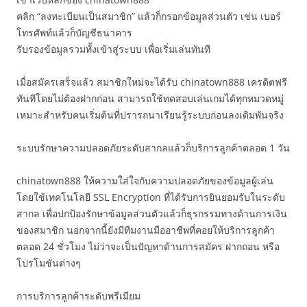
คลิก “ลงทะเบียนเป็นสมาชิก” แล้วก็กรอกข้อมูลส่วนตัว เช่น เบอร์
โทรศัพท์แล้วก็บัญชีธนาคาร
รับรองข้อมูลรวมทั้งเข้าสู่ระบบ เพื่อเริ่มเล่นทันที
เมื่อสมัครเสร็จแล้ว สมาชิกใหม่จะได้รับ chinatown888 เครดิตฟรี
ทันทีโดยไม่ต้องฝากก่อน สามารถใช้ทดสอบเล่นเกมได้ทุกหมวดหมู่
เหมาะสำหรับคนเริ่มต้นที่ปรารถนาเรียนรู้ระบบก่อนลงเดิมพันจริง
ระบบรักษาความปลอดภัยระดับสากลแล้วก็บริการลูกค้าตลอด 1 วัน
chinatown888 ให้ความใส่ใจกับความปลอดภัยของข้อมูลผู้เล่น
โดยใช้เทคโนโลยี SSL Encryption ที่ได้รับการยินยอมรับในระดับ
สากล เพื่อปกป้องรักษาข้อมูลส่วนตัวแล้วก็ธุรกรรมทางด้านการเงิน
ของสมาชิก นอกจากนี้ยังมีทีมงานมืออาชีพที่คอยให้บริการลูกค้า
ตลอด 24 ชั่วโมง ไม่ว่าจะเป็นปัญหาด้านการสมัคร ฝากถอน หรือ
โปรโมชั่นต่างๆ
การบริการลูกค้าระดับพรีเมียม