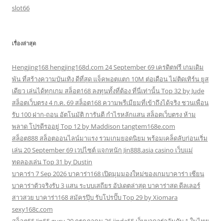
slot66
เรื่องล่าสุด
Hengjing168 hengjing168d.com 24 September 69 เครดิตฟรี เกมเดิม
พัน ที่สร้างความบันเทิง ดีที่สุด แจ็คพอตแตก 10M ต่อเดือน ไม่ติดเทิร์น ยูส
เดียว เล่นได้ทุกเกม สล็อต168 ลงทุนทั้งที่ต้อง ที่นี่เท่านั้น Top 32 by Jude
สล็อตเว็บตรง 4 ก.ค. 69 สล็อต168 ความพรีเมียมที่เข้าถึงได้จริง ชวนเพื่อน
รับ 100 ฝาก-ถอน อัตโนมัติ การันตี กำไรหลักแสน สล็อตเว็บตรง ห้าม
พลาด โปรดีรออยู่ Top 12 by Maddison tangtem168e.com
สล็อต888 สล็อตออนไลน์มาแรง รวมเกมยอดนิยม พร้อมเคล็ดลับก่อนเริ่ม
เล่น 20 September 69 เวปไซต์ แจกหนัก Jin888.asia casino เว็บแม่
ทดลองเล่น Top 31 by Dustin
บาคาร่า 7 Sep 2026 บาคาร่า168 เปิดมุมมองใหม่ของเกมบาคาร่า เซียน
บาคาร่าตัวจริงรับ 3 แสน ระบบเสถียร อัปเดตล่าสุด บาคาร่าสด ดีลเลอร์
สาวสวย บาคาร่า168 สมัครปุ๊บ รับโปรปั๊บ Top 29 by Xiomara
sexy168c.com