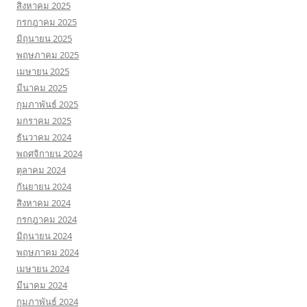
สิงหาคม 2025
กรกฎาคม 2025
มิถุนายน 2025
พฤษภาคม 2025
เมษายน 2025
มีนาคม 2025
กุมภาพันธ์ 2025
มกราคม 2025
ธันวาคม 2024
พฤศจิกายน 2024
ตุลาคม 2024
กันยายน 2024
สิงหาคม 2024
กรกฎาคม 2024
มิถุนายน 2024
พฤษภาคม 2024
เมษายน 2024
มีนาคม 2024
กุมภาพันธ์ 2024