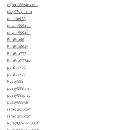
pgzeus88win.com
play97vip.com
pokebet88
power999.net
power999.net
PunPro66
PunPro66.in
PunPro777
PunPro777.io
puntaek66
puntaek77
Pussy888
pussy888fun
pussy888play
pussy888win
ramclubx.com
ramclubx.com
RENO88WIN.COM