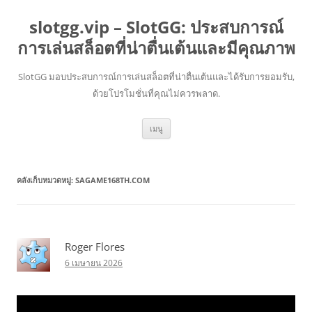
slotgg.vip – SlotGG: ประสบการณ์
การเล่นสล็อตที่น่าตื่นเต้นและมีคุณภาพ
SlotGG มอบประสบการณ์การเล่นสล็อตที่น่าตื่นเต้นและได้รับการยอมรับ,
ด้วยโปรโมชั่นที่คุณไม่ควรพลาด.
ข้าม
เมนู
ไป
ยัง
เนื้อหา
คลังเก็บหมวดหมู่:
SAGAME168TH.COM
Roger Flores
6 เมษายน 2026