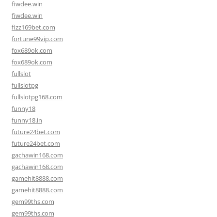
fiwdee.win
fiwdee.win
fizz169bet.com
fortune99vip.com
fox689ok.com
fox689ok.com
fullslot
fullslotpg
fullslotpg168.com
funny18
funny18.in
future24bet.com
future24bet.com
gachawin168.com
gachawin168.com
gamehit8888.com
gamehit8888.com
gem99ths.com
gem99ths.com