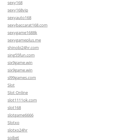
sexy168
sexy168vip
sexyauto168
sexybaccarat168.com
sexygame1688k
sexygameplus.me
shinobi24hr.com
sing55fun.com
six9game.win
six9game.win
sl99games.com
Slot
Slot Online
slot1111ok.com
slot168
slotgame6666
Slotxo
slotxo24hr
soibet