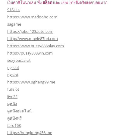
เว็บคาสิโนน่าเล่น ทั้ง
สล็อต
และ
บาคาร่า
ตึงจริงแตกบ่อยมาก
918kiss
https://www.madoohd.com
sagame
https://joker123auto.com
http://www.movie87hd.com
https://www.pussy888play.com
https://pussy888win.com
sexybaccarat
pg slot
pgslot
https://www.pgheng99.me
fullslot
live22
ดูหนัง
ดูหนังออนไลน์
ดูหนังฟรี
faro168
https://hongkong456.me