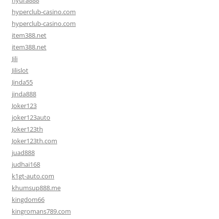
hydra888
hyperclub-casino.com
hyperclub-casino.com
item388.net
item388.net
Jili
Jilislot
Jinda55
jinda888
Joker123
joker123auto
Joker123th
Joker123th.com
juad888
judhai168
k1gt-auto.com
khumsup888.me
kingdom66
kingromans789.com