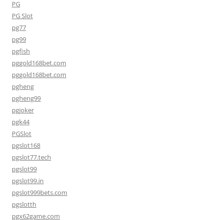
PG
PG Slot
pg77
pg99
pgfish
pggold168bet.com
pggold168bet.com
pgheng
pgheng99
pgjoker
pgk44
PGSlot
pgslot168
pgslot77.tech
pgslot99
pgslot99.in
pgslot999bets.com
pgslotth
pgx62game.com