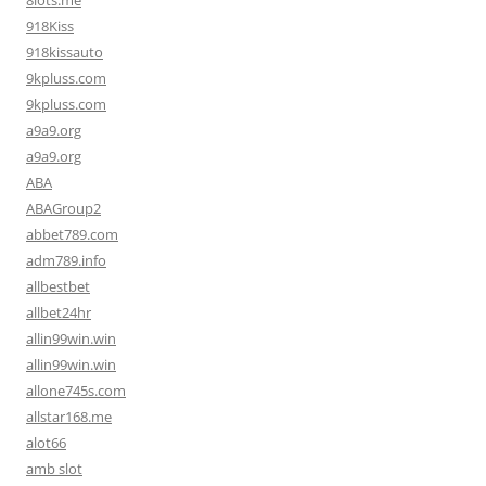
8lots.me
918Kiss
918kissauto
9kpluss.com
9kpluss.com
a9a9.org
a9a9.org
ABA
ABAGroup2
abbet789.com
adm789.info
allbestbet
allbet24hr
allin99win.win
allin99win.win
allone745s.com
allstar168.me
alot66
amb slot