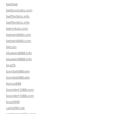
bestbet
betboxclubs.com
betflixtikto.info
betflixtikto.info
betm4vip.com
betwin6666.com
betwin6666.com
bitcoin
bluewin8888.info
bluewin8888.info
bng55
bombet888.win
bombet888.win
bonus888
boonlert1688.com
boonlert1688.com
brazil999
carlo999.net