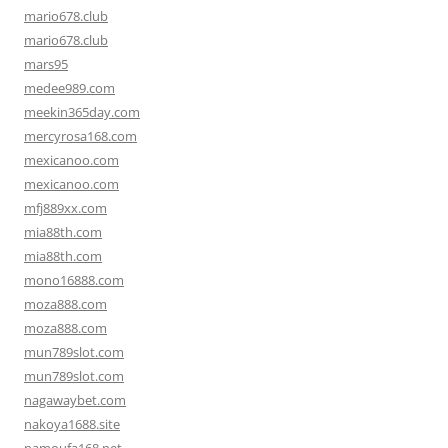
mario678.club
mario678.club
mars95
medee989.com
meekin365day.com
mercyrosa168.com
mexicanoo.com
mexicanoo.com
mfj889xx.com
mia88th.com
mia88th.com
mono16888.com
moza888.com
moza888.com
mun789slot.com
mun789slot.com
nagawaybet.com
nakoya1688.site