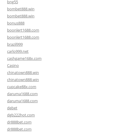
bng55
bombet888.win
bombet888.win
bonus888
boonlert1688.com
boonlert1688.com
brazil999
carlo999.net
cashgame168x.com
Casino
chinatown888.win
chinatown888.win
cupcake88x.com
daruma1688.com
daruma1688.com
debet
dgb222hot.com
dr888bet.com
dr888bet.com