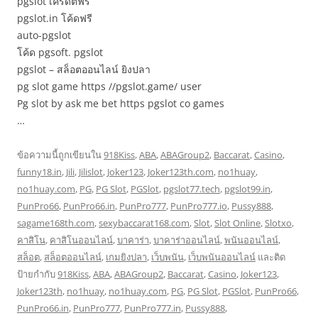
pgslot เครดิตฟรี
pgslot.in โค้ดฟรี
auto-pgslot
โค้ด pgsoft. pgslot
pgslot – สล็อตออนไลน์ ยิงปลา
pg slot game https //pgslot.game/ user
Pg slot by ask me bet https pgslot co games
…
ข้อความนี้ถูกเขียนใน
918Kiss
,
ABA
,
ABAGroup2
,
Baccarat
,
Casino
,
funny18.in
,
Jili
,
Jilislot
,
Joker123
,
Joker123th.com
,
no1huay
,
no1huay.com
,
PG
,
PG Slot
,
PGSlot
,
pgslot77.tech
,
pgslot99.in
,
PunPro66
,
PunPro66.in
,
PunPro777
,
PunPro777.io
,
Pussy888
,
sagame168th.com
,
sexybaccarat168.com
,
Slot
,
Slot Online
,
Slotxo
,
คาสิโน
,
คาสิโนออนไลน์
,
บาคาร่า
,
บาคาร่าออนไลน์
,
พนันออนไลน์
,
สล็อต
,
สล็อตออนไลน์
,
เกมยิงปลา
,
เว็บพนัน
,
เว็บพนันออนไลน์
และติด
ป้ายกำกับ
918Kiss
,
ABA
,
ABAGroup2
,
Baccarat
,
Casino
,
Joker123
,
Joker123th
,
no1huay
,
no1huay.com
,
PG
,
PG Slot
,
PGSlot
,
PunPro66
,
PunPro66.in
,
PunPro777
,
PunPro777.in
,
Pussy888
,