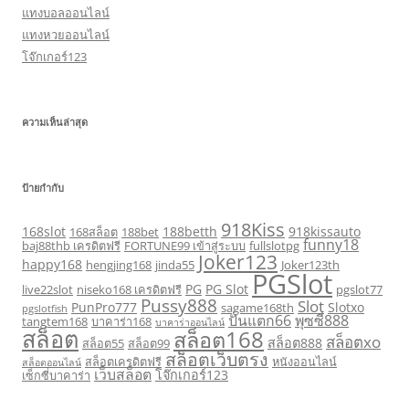
แทงบอลออนไลน์
แทงหวยออนไลน์
โจ๊กเกอร์123
ความเห็นล่าสุด
ป้ายกำกับ
918Kiss
168slot
188betth
918kissauto
168สล็อต
188bet
funny18
baj88thb เครดิตฟรี
FORTUNE99 เข้าสู่ระบบ
fullslotpg
Joker123
happy168
hengjing168
jinda55
Joker123th
PGSlot
PG
PG Slot
live22slot
niseko168 เครดิตฟรี
pgslot77
Pussy888
Slot
PunPro777
Slotxo
sagame168th
pgslotfish
ปั่นแตก66
พุซซี่888
tangtem168
บาคาร่า168
บาคาร่าออนไลน์
สล็อต
สล็อต168
สล็อตxo
สล็อต888
สล็อต55
สล็อต99
สล็อตเว็บตรง
สล็อตเครดิตฟรี
หนังออนไลน์
สล็อตออนไลน์
เว็บสล็อต
โจ๊กเกอร์123
เซ็กซี่บาคาร่า