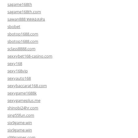
sagame168th
sagame168th.com
sawan888 ทดลองเล่น
sbobet
sbotop1688.com
sbotop1688.com
sclass8888.com
sexxybet168-casino.com
sexy168
sexy168vip
sexyauto168
sexybaccarat168.com
sexygame1688k
sexygameplus.me
shinobi24hr.com
sing55fun.com
six9game.win
six9game.win
sl99games.com