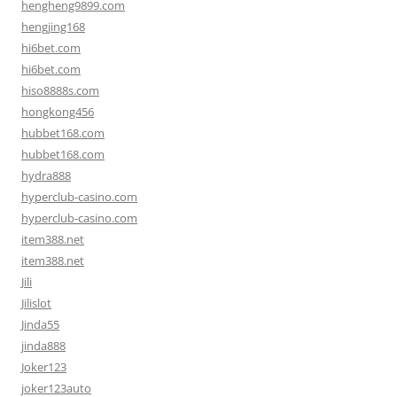
hengheng9899.com
hengjing168
hi6bet.com
hi6bet.com
hiso8888s.com
hongkong456
hubbet168.com
hubbet168.com
hydra888
hyperclub-casino.com
hyperclub-casino.com
item388.net
item388.net
Jili
Jilislot
Jinda55
jinda888
Joker123
joker123auto