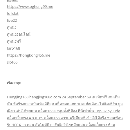
https://www.pgheng99.me
fullslot
live22
ดูหนัง
ดูหนังออนไลน์
ดูหนังฟรี
faro168
https://hongkong456.me
slot66
เรื่องล่าสุด
Hengjing168 hengjing168d.com 24 September 69 เครดิตฟรี เกมเดิม
พัน ที่สร้างความบันเทิง ดีที่สุด แจ็คพอตแตก 10M ต่อเดือน ไม่ติดเทิร์น ยูส
เดียว เล่นได้ทุกเกม สล็อต168 ลงทุนทั้งที่ต้อง ที่นี่เท่านั้น Top 32 by Jude
สล็อตเว็บตรง 4 ก.ค. 69 สล็อต168 ความพรีเมียมที่เข้าถึงได้จริง ชวนเพื่อน
รับ 100 ฝาก-ถอน อัตโนมัติ การันตี กำไรหลักแสน สล็อตเว็บตรง ห้าม