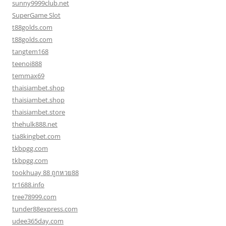
sunny9999club.net
SuperGame Slot
t88golds.com
t88golds.com
tangtem168
teenoi888
temmax69
thaisiambet.shop
thaisiambet.shop
thaisiambet.store
thehulk888.net
tia8kingbet.com
tkbpgg.com
tkbpgg.com
tookhuay 88 ถูกหวย88
tr1688.info
tree78999.com
tunder88express.com
udee365day.com