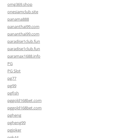
omg369.shop
onesiamclub.site
panama888
pananthai99.com
pananthai99.com
paradise1club.fun
paradise1club.fun
paramax1688.info
PG
PG Slot
pg77
pg99
pgfish
pggold168bet.com
pggold168bet.com
pgheng
pgheng99
pgjoker
pgk44