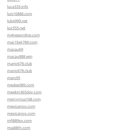
luca333.info
luis16888.com
luke999.net
lux555.net
m4newonline.com
mac1bet789.com
macau69
macau888.win
mario678.club
mario678.club
mars95
medee989.com
meekin365day.com
mercyrosa168.com
mexicanoo.com
mexicanoo.com
mfj889xx.com
mia88th.com