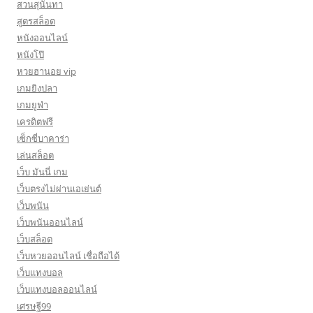
สวนสุนันทา
สูตรสล็อต
หนังออนไลน์
หนังโป๊
หวยฮานอย vip
เกมยิงปลา
เกมยูฟ่า
เครดิตฟรี
เซ็กซี่บาคาร่า
เล่นสล็อต
เว็บ มันนี่ เกม
เว็บตรงไม่ผ่านเอเย่นต์
เว็บพนัน
เว็บพนันออนไลน์
เว็บสล็อต
เว็บหวยออนไลน์ เชื่อถือได้
เว็บแทงบอล
เว็บแทงบอลออนไลน์
เศรษฐี99