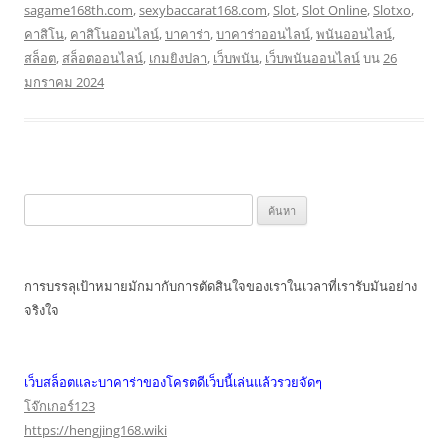
sagame168th.com
,
sexybaccarat168.com
,
Slot
,
Slot Online
,
Slotxo
,
คาสิโน
,
คาสิโนออนไลน์
,
บาคาร่า
,
บาคาร่าออนไลน์
,
พนันออนไลน์
,
สล็อต
,
สล็อตออนไลน์
,
เกมยิงปลา
,
เว็บพนัน
,
เว็บพนันออนไลน์
บน
26
มกราคม 2024
ค้นหา
สำหรับ:
การบรรลุเป้าหมายมักมากับการตัดสินใจของเราในเวลาที่เรารับมันอย่าง
จริงใจ
เว็บสล็อตและบาคาร่าของโครตดีเว็บนี้เล่นแล้วรวยจัดๆ
โจ๊กเกอร์123
https://hengjing168.wiki