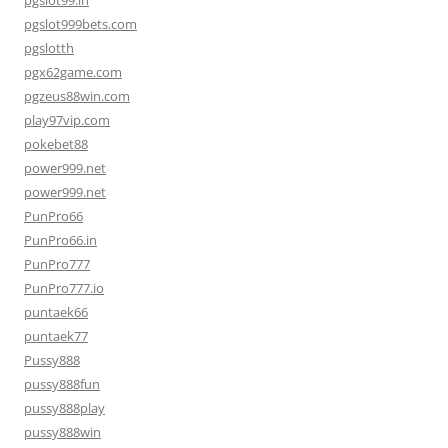
pgslot99.in
pgslot999bets.com
pgslotth
pgx62game.com
pgzeus88win.com
play97vip.com
pokebet88
power999.net
power999.net
PunPro66
PunPro66.in
PunPro777
PunPro777.io
puntaek66
puntaek77
Pussy888
pussy888fun
pussy888play
pussy888win