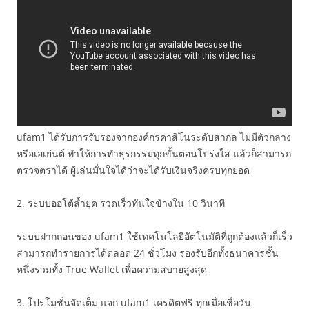
ufam1 ได้รับการรับรองจากองค์กรคาสิโนระดับสากล ไม่มีตัวกลาง
หรือเอเย่นต์ ทำให้การทำธุรกรรมทุกขั้นตอนโปร่งใส แล้วก็สามารถ
ตรวจตราได้ ผู้เล่นมั่นใจได้ว่าจะได้รับเงินจริงครบทุกยอด
2. ระบบออโต้ล้ำยุค รวดเร็วทันใจข้างใน 10 วินาที
ระบบฝากถอนของ ufam1 ใช้เทคโนโลยีอัตโนมัติที่ถูกต้องแล้วก็เร็ว
สามารถทำรายการได้ตลอด 24 ชั่วโมง รองรับอีกทั้งธนาคารชั้น
หนึ่งรวมทั้ง True Wallet เพื่อความสบายสูงสุด
3. โปรโมชั่นจัดเต็ม แจก ufam1 เครดิตฟรี ทุกเมื่อเชื่อวัน