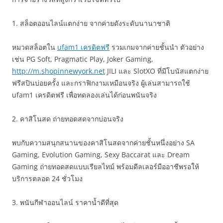
1. สล็อตออนไลน์แตกง่าย จากค่ายดังระดับนานาชาติ
หมวดสล็อตใน
ufam1 เครดิตฟรี
รวมเกมจากค่ายชั้นนำ ตัวอย่าง
เช่น PG Soft, Pragmatic Play, Joker Gaming,
http://m.shopinnewyork.net
JILI และ SlotXO ที่มีโบนัสแตกง่าย
ฟรีสปินบ่อยครั้ง และกราฟิกงามเหมือนจริง ผู้เล่นสามารถใช้
ufam1 เครดิตฟรี เพื่อทดลองเล่นได้ก่อนพนันจริง
2. คาสิโนสด ถ่ายทอดสดจากบ่อนจริง
พบกับความสนุกสนานของคาสิโนสดจากค่ายชั้นหนึ่งอย่าง SA
Gaming, Evolution Gaming, Sexy Baccarat และ Dream
Gaming ถ่ายทอดสดแบบเรียลไทม์ พร้อมดีลเลอร์มืออาชีพรอให้
บริการตลอด 24 ชั่วโมง
3. พนันกีฬาออนไลน์ ราคาน้ำดีที่สุด