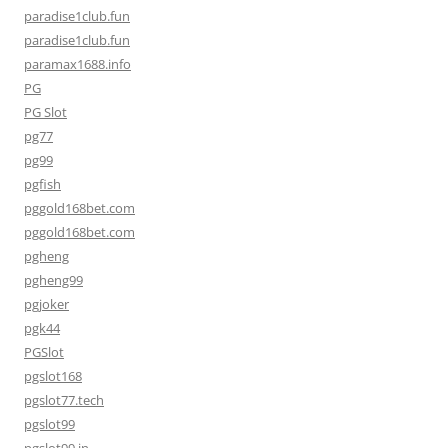
paradise1club.fun
paradise1club.fun
paramax1688.info
PG
PG Slot
pg77
pg99
pgfish
pggold168bet.com
pggold168bet.com
pgheng
pgheng99
pgjoker
pgk44
PGSlot
pgslot168
pgslot77.tech
pgslot99