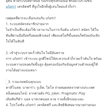
ยุคนี้ ด้วยระบบที่ล้ำสมัย รองรับทุกเครื่องมือ พร้อมโปรโมชั่น
ufam1
เครดิตฟรี ที่จูงใจอีกทั้งผู้เล่นใหม่แล้วก็เก่า
เหตุผลที่ควรจะเลือกเล่นกับ ufam1
1. ระบบสมัครสมาชิกง่ายมาก
ไม่จำเป็นที่จะต้องใช้เวลานานในการเริ่มต้น ufam1 สมัคร ได้ใน
ทันทีผ่านมือถือหรือคอมพิวเตอร์ เพียงแต่ไม่กี่ขั้นตอนก็พร้อมบันเทิง
ใจได้ในทันที
2. เข้าสู่ระบบรวดเร็วทันใจ ไม่มีอันตราย
การ ufam1 เข้าระบบ ถูกดีไซน์ให้สะดวกแล้วก็รวดเร็วทันใจ พร้อม
ระบบความปลอดภัยชั้นสูง คุ้มครองป้องกันข้อมูลส่วนตัวของผู้ใช้
งานได้อย่างแน่นหนา
3. รวมเกมพนันทุกแบบ
คาสิโนสด: บาคาร่า, รูเล็ต, ไฮโล ถ่ายทอดสดจากต่างประเทศ
สล็อตออนไลน์: จากค่ายดัง PG, Joker, Pragmatic Play
เดิมพันกีฬา: บอล บาสเกตบอล มวย รวมทั้งอีกเยอะแยะ
4. โปรโมชั่น ufam1 เครดิตฟรี และสิทธิพิเศษมากมายก่ายกอง