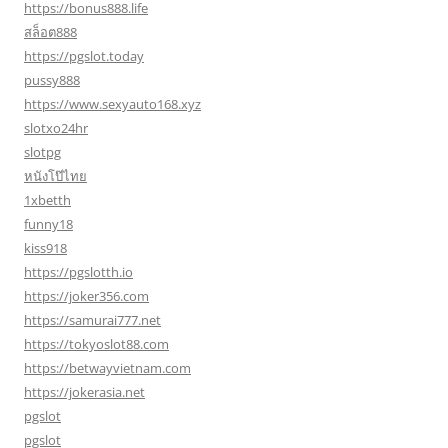
https://bonus888.life
สล็อต888
https://pgslot.today
pussy888
https://www.sexyauto168.xyz
slotxo24hr
slotpg
หนังโป๊ไทย
1xbetth
funny18
kiss918
https://pgslotth.io
https://joker356.com
https://samurai777.net
https://tokyoslot88.com
https://betwayvietnam.com
https://jokerasia.net
pgslot
pgslot