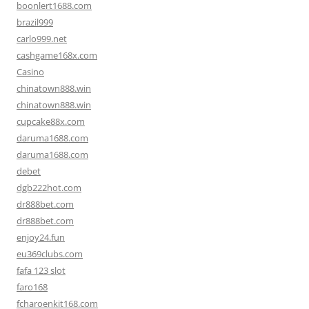
boonlert1688.com
brazil999
carlo999.net
cashgame168x.com
Casino
chinatown888.win
chinatown888.win
cupcake88x.com
daruma1688.com
daruma1688.com
debet
dgb222hot.com
dr888bet.com
dr888bet.com
enjoy24.fun
eu369clubs.com
fafa 123 slot
faro168
fcharoenkit168.com