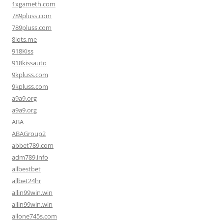
1xgameth.com
789pluss.com
789pluss.com
8lots.me
918Kiss
918kissauto
9kpluss.com
9kpluss.com
a9a9.org
a9a9.org
ABA
ABAGroup2
abbet789.com
adm789.info
allbestbet
allbet24hr
allin99win.win
allin99win.win
allone745s.com