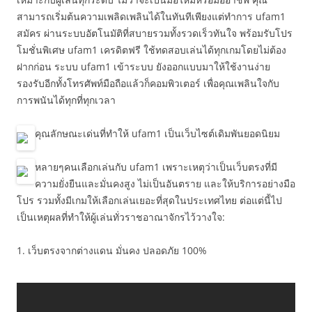
สามารถเริ่มต้นความเพลิดเพลินได้ในทันทีเพียงแต่ทำการ ufam1
สมัคร ผ่านระบบอัตโนมัติที่สบายรวมทั้งรวดเร็วทันใจ พร้อมรับโปร
โมชั่นพิเศษ ufam1 เครดิตฟรี ใช้ทดสอบเล่นได้ทุกเกมโดยไม่ต้อง
ฝากก่อน ระบบ ufam1 เข้าระบบ ยังออกแบบมาให้ใช้งานง่าย
รองรับอีกทั้งโทรศัพท์มือถือแล้วก็คอมพิวเตอร์ เพื่อคุณเพลินใจกับ
การพนันได้ทุกที่ทุกเวลา
คุณลักษณะเด่นที่ทำให้ ufam1 เป็นเว็บไซต์เดิมพันยอดนิยม
หลายๆคนเลือกเล่นกับ ufam1 เพราะเหตุว่าเป็นเว็บตรงที่มี
ความยั่งยืนและมั่นคงสูง ไม่เป็นอันตราย และให้บริการอย่างมือ
โปร รวมทั้งมีเกมให้เลือกเล่นเยอะที่สุดในประเทศไทย ต่อแต่นี้ไป
เป็นเหตุผลที่ทำให้ผู้เล่นทั่วราชอาณาจักรไว้วางใจ:
1. เว็บตรงจากต่างแดน มั่นคง ปลอดภัย 100%