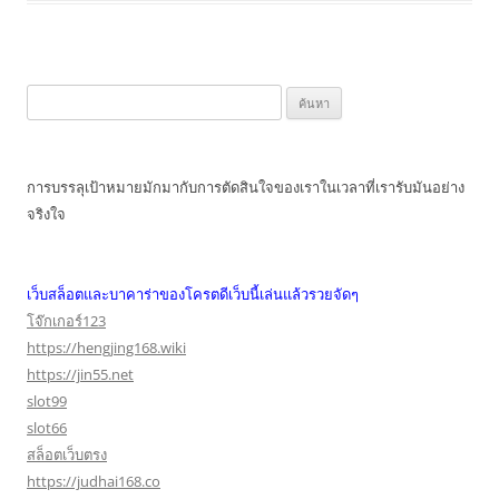
ค้นหา
สำหรับ:
การบรรลุเป้าหมายมักมากับการตัดสินใจของเราในเวลาที่เรารับมันอย่าง
จริงใจ
เว็บสล็อตและบาคาร่าของโครตดีเว็บนี้เล่นแล้วรวยจัดๆ
โจ๊กเกอร์123
https://hengjing168.wiki
https://jin55.net
slot99
slot66
สล็อตเว็บตรง
https://judhai168.co