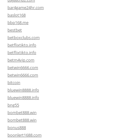
baj88thbz.com
bar4game24hr.com
baslot168
bbp168.me
bestbet
betboxclubs.com
betflixtikto.info
betflixtikto.info
betm4vip.com
betwin6666.com
betwin6666.com
bitcoin
bluewin8888.info
bluewin8888.info
bng55
bombet888.win
bombet888.win
bonus888
boonlert1688.com