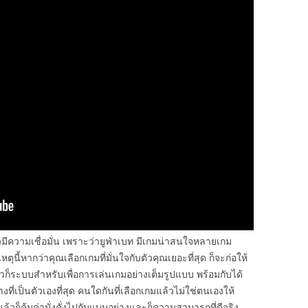
วมีความเชื่อมั่น เพราะว่ายูฟ่าเบท มีเกมน่าสนใจหลายเกม
ตุนี้หากว่าคุณเลือกเกมที่มั่นใจกับตัวคุณเยอะที่สุด ก็จะก่อให้
วก็ระบบสำหรับเพื่อการเล่นเกมอย่างเต็มรูปแบบ พร้อมกับได้
ี่เป็นตัวเองที่สุด คนใดกันที่เลือกเกมแล้วไม่ใช่ตนเองให้
ล้วก็คุ้มค่ามั่งคั่งไปกับแบบอย่างและก็ความสามารถที่ดีจริง