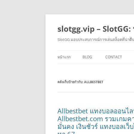
slotgg.vip – SlotGG:
SlotGG มอบประสบการณ์การเล่นสล็อตที่น่าตื่น
หน้าแรก
BLOG
CONTACT
คลังเก็บป้ายกำกับ:
ALLBESTBET
Allbestbet แทงบอลออนไลน์
Allbestbet.com รวมเกมคา
มั่นคง เงินชัวร์ แทงบอลเว็