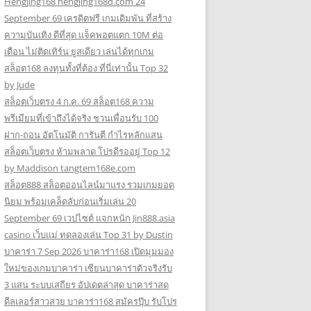
Hengjing168 hengjing168d.com 24
September 69 เครดิตฟรี เกมเดิมพัน ที่สร้าง
ความบันเทิง ดีที่สุด แจ็คพอตแตก 10M ต่อ
เดือน ไม่ติดเทิร์น ยูสเดียว เล่นได้ทุกเกม
สล็อต168 ลงทุนทั้งที่ต้อง ที่นี่เท่านั้น Top 32
by Jude
สล็อตเว็บตรง 4 ก.ค. 69 สล็อต168 ความ
พรีเมียมที่เข้าถึงได้จริง ชวนเพื่อนรับ 100
ฝาก-ถอน อัตโนมัติ การันตี กำไรหลักแสน
สล็อตเว็บตรง ห้ามพลาด โปรดีรออยู่ Top 12
by Maddison tangtem168e.com
สล็อต888 สล็อตออนไลน์มาแรง รวมเกมยอด
นิยม พร้อมเคล็ดลับก่อนเริ่มเล่น 20
September 69 เวปไซต์ แจกหนัก Jin888.asia
casino เว็บแม่ ทดลองเล่น Top 31 by Dustin
บาคาร่า 7 Sep 2026 บาคาร่า168 เปิดมุมมอง
ใหม่ของเกมบาคาร่า เซียนบาคาร่าตัวจริงรับ
3 แสน ระบบเสถียร อัปเดตล่าสุด บาคาร่าสด
ดีลเลอร์สาวสวย บาคาร่า168 สมัครปุ๊บ รับโปร