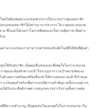
ชนะ โดยไม่ต้องคอยระบบของพวกเราเป็นระบบการดูแลสมาชิก
งรับรูปแบบของสมาชิกได้อย่างนานาประการ ไม่ว่าคุณจะเล่นเกม
ตาม ซึ่งบอกได้เลยว่าโอกาสพิเศษและก็ความคุ้มราคามีอย่าง
ด้วย
ผ่านระบบของเราสามารถฝากถอนเงินอัตโนมัติได้ทันทีคุ้มค่า
ทุนให้กับสมาชิก เมื่อคุณชื่นชอบและพึงพอใจในการเล่นเกม
กเราคุณจะต้องทำความเข้าใจระบบการวางเป้าหมายจัดแจง
เต็มไปด้วยความพร้อมเพรียงที่จะทำให้ท่านสุขสบายแล้วก็กำหนด
ราะเงินทุนสำหรับเพื่อการเล่นมีความสำคัญรวมทั้งระบบต่างๆ
ให้คุณได้รับประสิทธิภาพความสนุกสนานร่าเริงรวมทั้งความสุข
งานที่มีความชำนาญ เมื่อคุณสนใจและพอใจในการเล่นเกม เว็บ