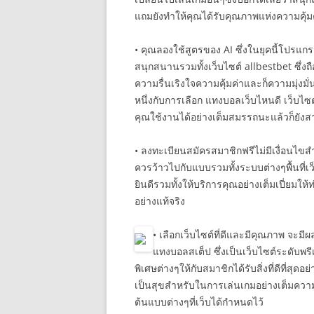
แถมยังทำให้คุณได้รับคุณภาพแห่งความคุ้มค่าต
• คุณลองใช้สูตรของ AI ซึ่งในยุคนี้โปรแกร
สนุกสนานรวมทั้งเว็บไซต์ allbestbet ซึ่งถือไ
ความรื่นเริงใจความคุ้มค่าและก็ความมุ่งมั่นตั
หนึ่งกับการเลือก แทงบอลเว็บไหนดี เว็บไซต์
คุณใช้งานได้อย่างเต็มสมรรถนะแล้วก็ยังส
• ลงทะเบียนสมัครสมาชิกฟรีไม่มีเงื่อนไขส
ควรว้าวไปกับแบบรวมทั้งระบบต่างๆพื้นที่เ
ยินดีรวมทั้งให้บริการคุณอย่างเต็มเปี่ยม
อย่างแท้จริง
• เลือกเว็บไซต์ที่ดีและมีคุณภาพ จะมี
แทงบอลสเต็ป ซึ่งเป็นเว็บไซต์ระดับ
พิเศษต่างๆให้กับสมาชิกได้รับสิ่งที่ดีที่สุดอ
เป็นสุขสำหรับในการเล่นเกมอย่างเต็มควา
ต้นแบบต่างๆที่เว็บได้กำหนดไว้