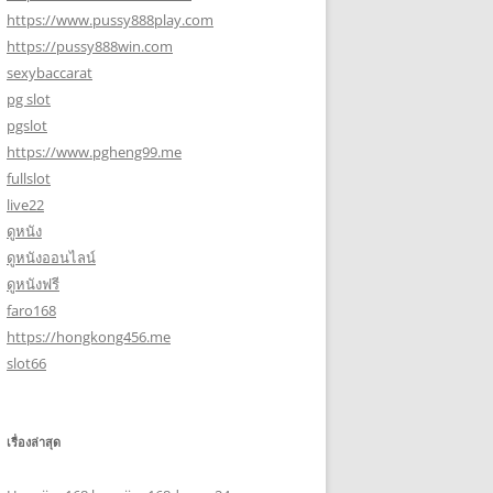
https://www.pussy888play.com
https://pussy888win.com
sexybaccarat
pg slot
pgslot
https://www.pgheng99.me
fullslot
live22
ดูหนัง
ดูหนังออนไลน์
ดูหนังฟรี
faro168
https://hongkong456.me
slot66
เรื่องล่าสุด