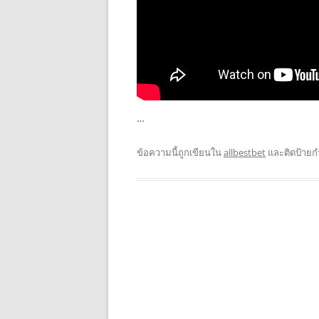
…
ข้อความนี้ถูกเขียนใน
allbestbet
และติดป้ายก