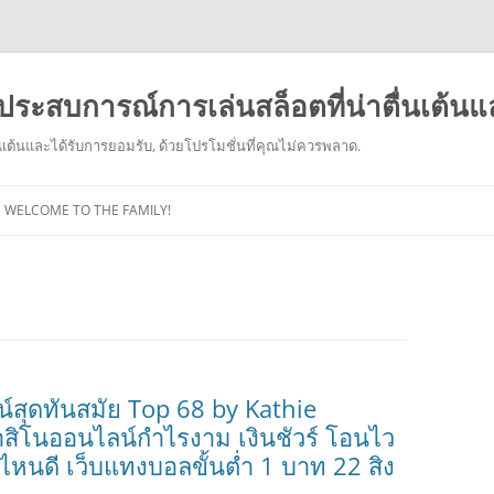
 ประสบการณ์การเล่นสล็อตที่น่าตื่นเต้น
เต้นและได้รับการยอมรับ, ด้วยโปรโมชั่นที่คุณไม่ควรพลาด.
ข้าม
ไป
WELCOME TO THE FAMILY!
ยัง
เนื้อหา
สุดทันสมัย Top 68 by Kathie
สิโนออนไลน์กำไรงาม เงินชัวร์ โอนไว
บไหนดี เว็บแทงบอลขั้นต่ำ 1 บาท 22 สิง