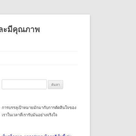
และมีคุณภาพ
ค้นหา
สำหรับ:
การบรรลุเป้าหมายมักมากับการตัดสินใจของ
เราในเวลาที่เรารับมันอย่างจริงใจ