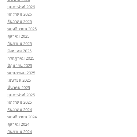
กุมภาพันธ์ 2026
มกราคม 2026
ธันวาคม 2025
พฤศจิกายน 2025
ตุลาคม 2025
กันยายน 2025
สิงหาคม 2025
กรกฎาคม 2025
มิถุนายน 2025
พฤษภาคม 2025
เมษายน 2025
มีนาคม 2025
กุมภาพันธ์ 2025
มกราคม 2025
ธันวาคม 2024
พฤศจิกายน 2024
ตุลาคม 2024
กันยายน 2024