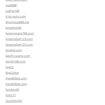
juad888
judhai168
k1gt-auto.com
khumsup888.me
kingdom66
kingromans789.com
kingxxxbet123.com
kingxxxbet123.com
ktv4sd.com
lala55-casino.com
lionth168.com
live22
live22slot
lnw365bet.com
lnw365bet.com
london45
lotto77
luca333.info