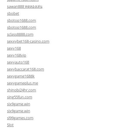
sawan888 ทดลองเล่น
sbobet
sbotop1688.com
sbotop1688.com
sclass8888.com
sexxybet168-casino.com
sexy168
sexy168vip
sexyauto168
sexybaccarat168.com
sexygame1688k
sexygameplus.me
shinobi24hr.com
sing55fun.com
six9game.win
six9game.win
sl99games.com
Slot