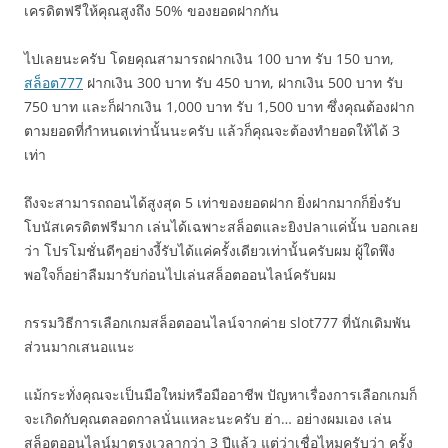
เครดิตฟรีให้คุณสูงถึง 50% ของยอดฝากกัน
ไปเลยนะครับ โดยคุณสามารถฝากเงิน 100 บาท รับ 150 บาท,
สล็อต777
ฝากเงิน 300 บาท รับ 450 บาท, ฝากเงิน 500 บาท รับ
750 บาท และก็ฝากเงิน 1,000 บาท รับ 1,500 บาท ซึ่งคุณต้องฝาก
ตามยอดที่กำหนดเท่านั้นนะครับ แล้วก็คุณจะต้องทำยอดให้ได้ 3
เท่า
ถึงจะสามารถถอนได้สูงสุด 5 เท่าของยอดฝาก ยิ่งฝากมากก็ยิ่งรับ
โบนัสเครดิตฟรีมาก เล่นได้เฉพาะสล็อตและยิงปลาแค่นั้น บอกเลย
ว่า โปรโมชั่นดีๆอย่างงี้รับได้แค่ครั้งเดียวเท่านั้นครับผม ผู้ใดพึง
พอใจก็อย่าลืมมารับก่อนไปเล่นสล็อตออนไลน์ครับผม
กรรมวิธีการเลือกเกมสล็อตออนไลน์จากค่าย slot777 ที่นักเดิมพัน
ส่วนมากเสนอแนะ
แม้กระทั่งคุณจะเป็นมือใหม่หรือมืออาชีพ ปัญหาเรื่องการเลือกเกมก็
จะเกิดกับคุณตลอดกาลนั่นแหละนะครับ ฮ่า… อย่างผมเอง เล่น
สล็อตออนไลน์มาตรงเวลากว่า 3 ปีแล้ว แต่ว่าเชื่อไหมครับว่า ครั้ง