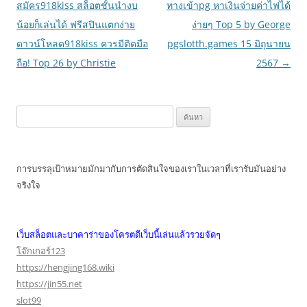
เรื่อง
สมัคร918kiss สล็อตชั้นนำงบ
ทางเข้าpg หาเงินจ่ายค่าไฟได้
น้อยก็เล่นได้ ฟรีสปินแตกง่าย
ง่ายๆ Top 5 by George
ดาวน์โหลด918kiss ควรมีติดมือ
pgslotth.games 15 มิถุนายน
ถือ! Top 26 by Christie
2567
→
ค้นหา
สำหรับ:
การบรรลุเป้าหมายมักมากับการตัดสินใจของเราในเวลาที่เรารับมันอย่าง
จริงใจ
เว็บสล็อตและบาคาร่าของโครตดีเว็บนี้เล่นแล้วรวยจัดๆ
โจ๊กเกอร์123
https://hengjing168.wiki
https://jin55.net
slot99