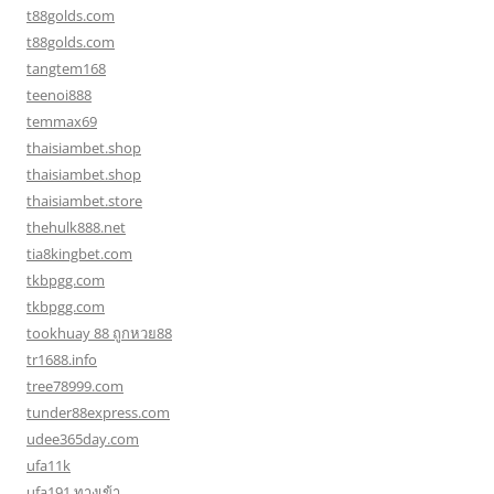
t88golds.com
t88golds.com
tangtem168
teenoi888
temmax69
thaisiambet.shop
thaisiambet.shop
thaisiambet.store
thehulk888.net
tia8kingbet.com
tkbpgg.com
tkbpgg.com
tookhuay 88 ถูกหวย88
tr1688.info
tree78999.com
tunder88express.com
udee365day.com
ufa11k
ufa191 ทางเข้า