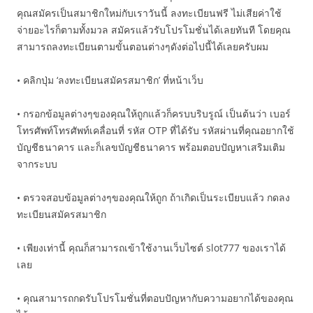
คุณสมัครเป็นสมาชิกใหม่กับเราวันนี้ ลงทะเบียนฟรี ไม่เสียค่าใช้
จ่ายอะไรก็ตามทั้งมวล สมัครแล้วรับโปรโมชั่นได้เลยทันที โดยคุณ
สามารถลงทะเบียนตามขั้นตอนต่างๆดังต่อไปนี้ได้เลยครับผม
• คลิกปุ่ม ‘ลงทะเบียนสมัครสมาชิก’ ที่หน้าเว็บ
• กรอกข้อมูลต่างๆของคุณให้ถูกแล้วก็ครบบริบรูณ์ เป็นต้นว่า เบอร์
โทรศัพท์โทรศัพท์เคลื่อนที่ รหัส OTP ที่ได้รับ รหัสผ่านที่คุณอยากใช้
บัญชีธนาคาร และก็เลขบัญชีธนาคาร พร้อมตอบปัญหาเสริมเติม
จากระบบ
• ตรวจสอบข้อมูลต่างๆของคุณให้ถูก ถ้าเกิดเป็นระเบียบแล้ว กดลง
ทะเบียนสมัครสมาชิก
• เพียงเท่านี้ คุณก็สามารถเข้าใช้งานเว็บไซต์ slot777 ของเราได้
เลย
• คุณสามารถกดรับโปรโมชั่นที่ตอบปัญหากับความอยากได้ของคุณ