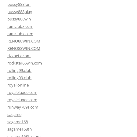
pussy888fun
pussy888play
pussy888win
ramclubx.com
ramclubx.com
RENO88WIN.COM
RENO88WIN.COM
rizzbetx.com
rockstar66win.com
rolling99.club
rolling99.club
royal online
royaleluxee.com
royaleluxee.com
runway789s.com
sagame
sagame168
sagame168th
sagame168th.com