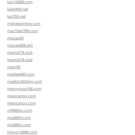
luis16888.com
luke999.net
lux555.net
m4newonline.com
mac1bet789.com
macau69
macau888.win
mario678.club
mario678.club
mars95
medee989.com
meekin365day.com
mercyrosa168.com
mexicanoo.com
mexicanoo.com
mfj889xx.com
mia88th.com
mia88th.com
mono16888.com