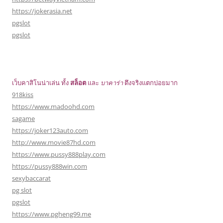
https://jokerasia.net
pgslot
pgslot
เว็บคาสิโนน่าเล่น ทั้ง
สล็อต
และ
บาคาร่า
ตึงจริงแตกบ่อยมาก
918kiss
https://www.madoohd.com
sagame
https://joker123auto.com
http://www.movie87hd.com
https://www.pussy888play.com
https://pussy888win.com
sexybaccarat
pg slot
pgslot
https://www.pgheng99.me