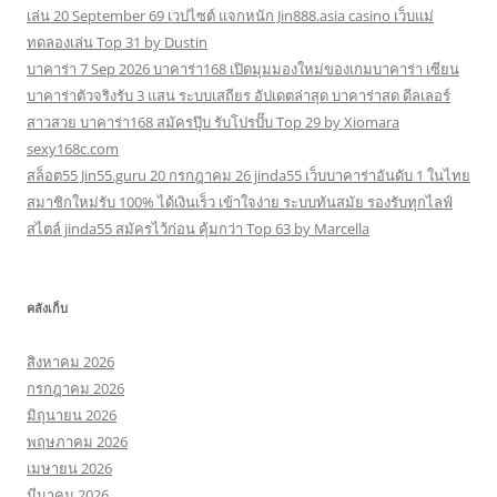
เล่น 20 September 69 เวปไซต์ แจกหนัก Jin888.asia casino เว็บแม่
ทดลองเล่น Top 31 by Dustin
บาคาร่า 7 Sep 2026 บาคาร่า168 เปิดมุมมองใหม่ของเกมบาคาร่า เซียน
บาคาร่าตัวจริงรับ 3 แสน ระบบเสถียร อัปเดตล่าสุด บาคาร่าสด ดีลเลอร์
สาวสวย บาคาร่า168 สมัครปุ๊บ รับโปรปั๊บ Top 29 by Xiomara
sexy168c.com
สล็อต55 Jin55.guru 20 กรกฎาคม 26 jinda55 เว็บบาคาร่าอันดับ 1 ในไทย
สมาชิกใหม่รับ 100% ได้เงินเร็ว เข้าใจง่าย ระบบทันสมัย รองรับทุกไลฟ์
สไตล์ jinda55 สมัครไว้ก่อน คุ้มกว่า Top 63 by Marcella
คลังเก็บ
สิงหาคม 2026
กรกฎาคม 2026
มิถุนายน 2026
พฤษภาคม 2026
เมษายน 2026
มีนาคม 2026