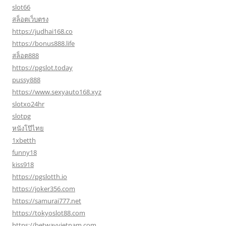
slot66
สล็อตเว็บตรง
https://judhai168.co
https://bonus888.life
สล็อต888
https://pgslot.today
pussy888
https://www.sexyauto168.xyz
slotxo24hr
slotpg
หนังโป๊ไทย
1xbetth
funny18
kiss918
https://pgslotth.io
https://joker356.com
https://samurai777.net
https://tokyoslot88.com
https://betwayvietnam.com