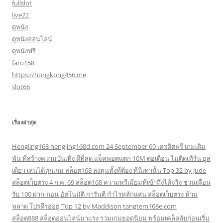
fullslot
live22
ดูหนัง
ดูหนังออนไลน์
ดูหนังฟรี
faro168
https://hongkong456.me
slot66
เรื่องล่าสุด
Hengjing168 hengjing168d.com 24 September 69 เครดิตฟรี เกมเดิม
พัน ที่สร้างความบันเทิง ดีที่สุด แจ็คพอตแตก 10M ต่อเดือน ไม่ติดเทิร์น ยูส
เดียว เล่นได้ทุกเกม สล็อต168 ลงทุนทั้งที่ต้อง ที่นี่เท่านั้น Top 32 by Jude
สล็อตเว็บตรง 4 ก.ค. 69 สล็อต168 ความพรีเมียมที่เข้าถึงได้จริง ชวนเพื่อน
รับ 100 ฝาก-ถอน อัตโนมัติ การันตี กำไรหลักแสน สล็อตเว็บตรง ห้าม
พลาด โปรดีรออยู่ Top 12 by Maddison tangtem168e.com
สล็อต888 สล็อตออนไลน์มาแรง รวมเกมยอดนิยม พร้อมเคล็ดลับก่อนเริ่ม