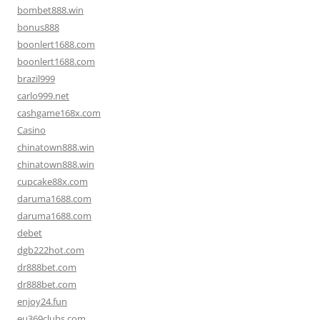
bombet888.win
bonus888
boonlert1688.com
boonlert1688.com
brazil999
carlo999.net
cashgame168x.com
Casino
chinatown888.win
chinatown888.win
cupcake88x.com
daruma1688.com
daruma1688.com
debet
dgb222hot.com
dr888bet.com
dr888bet.com
enjoy24.fun
eu369clubs.com