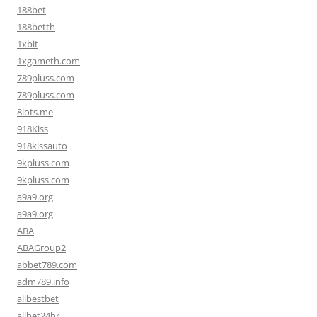
188bet
188betth
1xbit
1xgameth.com
789pluss.com
789pluss.com
8lots.me
918Kiss
918kissauto
9kpluss.com
9kpluss.com
a9a9.org
a9a9.org
ABA
ABAGroup2
abbet789.com
adm789.info
allbestbet
allbet24hr