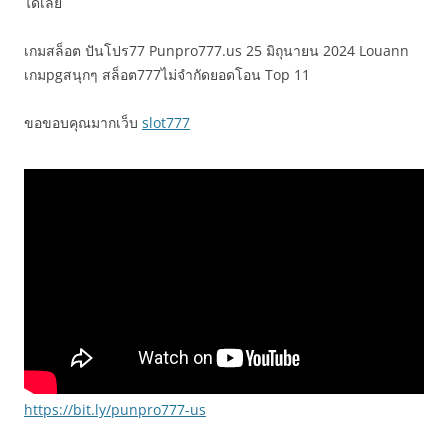
ได้เลย
เกมสล็อต ปันโปร77 Punpro777.us 25 มิถุนายน 2024 Louann
เกมpgสนุกๆ สล็อต777ไม่จำกัดยอดโอน Top 11
ขอขอบคุณมากเว็บ
slot777
https://bit.ly/punpro777-us