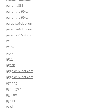
panama888
pananthai99.com
pananthai99.com
paradise1club.fun
paradise1club.fun
paramax1688.info
PG
PG Slot
pg77
pg99
pgfish
pggold168bet.com
pggold168bet.com
pgheng
pgheng99
pgjoker
pgk44
PGSlot