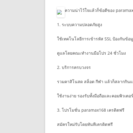
ความน่าไว้ใจแล้วก็ข้อดีของ parama
1. ระบบความปลอดภัยสูง
ใช้เทคโนโลยีการเข้ารหัส SSL ป้องกันข้อม
ดูแลโดยคณะทำงานมือโปร 24 ชั่วโมง
2. บริการครบวงจร
รวมคาสิโนสด สล็อต กีฬา แล้วก็สลากกินแ
ใช้งานง่าย รองรับทั้งมือถือและคอมพิวเตอร
3. โปรโมชั่น paramax168 เครดิตฟรี
สมัครใหม่รับโดยทันทีเครดิตฟรี