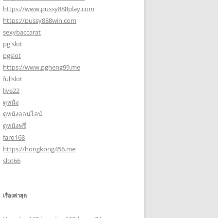
https://www.pussy888play.com
https://pussy888win.com
sexybaccarat
pg slot
pgslot
https://www.pgheng99.me
fullslot
live22
ดูหนัง
ดูหนังออนไลน์
ดูหนังฟรี
faro168
https://hongkong456.me
slot66
เรื่องล่าสุด