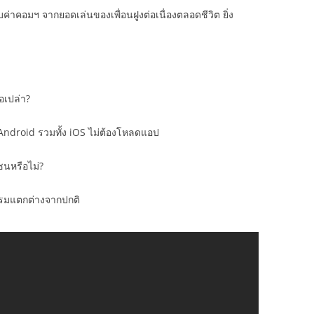
ค่าคอมฯ จากยอดเล่นของเพื่อนฝูงต่อเนื่องตลอดชีวิต ยิ่ง
อเปล่า?
 Android รวมทั้ง iOS ไม่ต้องโหลดแอป
นหรือไม่?
รรมแตกต่างจากปกติ