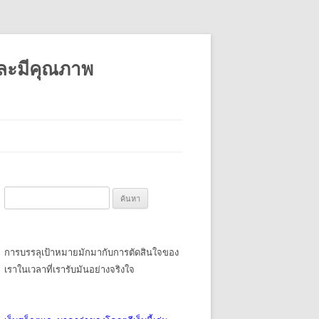
และมีคุณภาพ
ค้นหา
สำหรับ:
การบรรลุเป้าหมายมักมากับการตัดสินใจของ
เราในเวลาที่เรารับมันอย่างจริงใจ