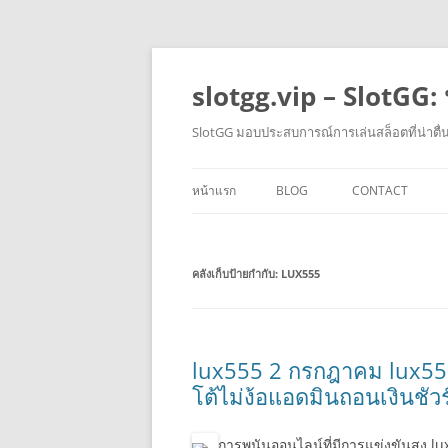
slotgg.vip – SlotGG:
SlotGG มอบประสบการณ์การเล่นสล็อตที่น่าตื่น
หน้าแรก
BLOG
CONTACT
คลังเก็บป้ายกำกับ:
LUX555
lux555 2 กรกฎาคม lux555
โต้ไม่ง้อแอดมินถอนเงินชัว
การพนันออนไลน์ที่มีการแข่งขันสูง lu