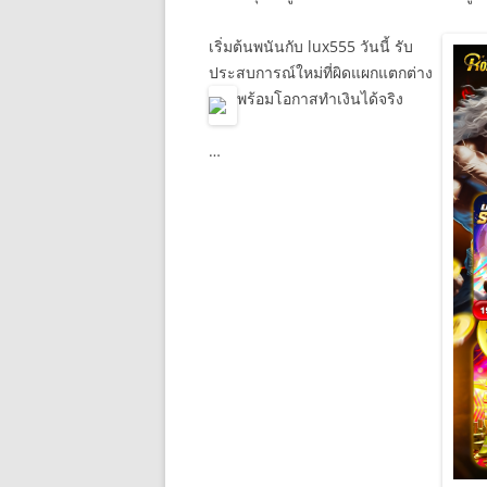
เริ่มต้นพนันกับ lux555 วันนี้ รับ
ประสบการณ์ใหม่ที่ผิดแผกแตกต่าง
พร้อมโอกาสทำเงินได้จริง
…