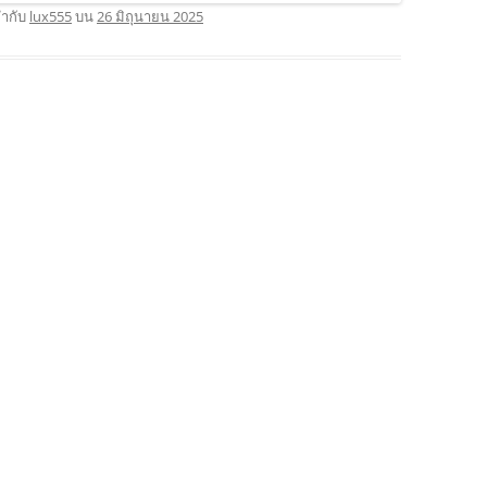
กำกับ
lux555
บน
26 มิถุนายน 2025