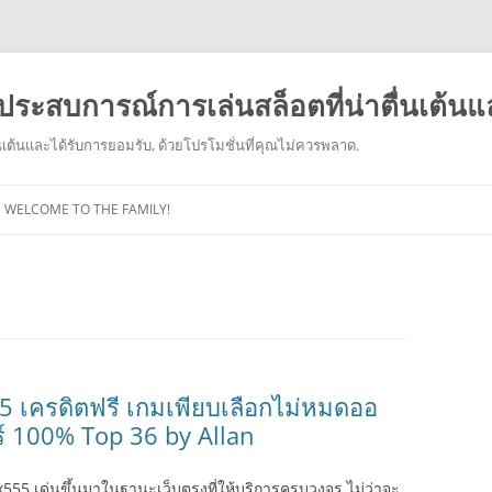
 ประสบการณ์การเล่นสล็อตที่น่าตื่นเต้น
เต้นและได้รับการยอมรับ, ด้วยโปรโมชั่นที่คุณไม่ควรพลาด.
ข้าม
ไป
WELCOME TO THE FAMILY!
ยัง
เนื้อหา
 เครดิตฟรี เกมเพียบเลือกไม่หมดออ
ร์ 100% Top 36 by Allan
x555 เด่นขึ้นมาในฐานะเว็บตรงที่ให้บริการครบวงจร ไม่ว่าจะ