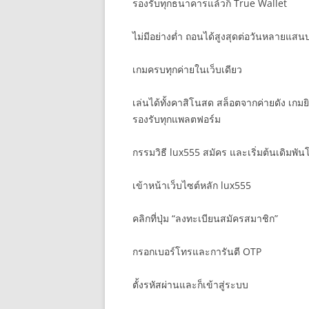
รองรับทุกธนาคารแล้วก็ True Wallet
ไม่มีอย่างต่ำ ถอนได้สูงสุดต่อวันหลายแส
เกมครบทุกค่ายในเว็บเดียว
เล่นได้ทั้งคาสิโนสด สล็อตจากค่ายดัง เกม
รองรับทุกแพลตฟอร์ม
กรรมวิธี lux555 สมัคร และเริ่มต้นเดิมพัน
เข้าหน้าเว็บไซต์หลัก lux555
คลิกที่ปุ่ม “ลงทะเบียนสมัครสมาชิก”
กรอกเบอร์โทรและการันตี OTP
ตั้งรหัสผ่านและก็เข้าสู่ระบบ