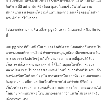
การเข้าถึงผ่านทางเว็บไซต์ตรง รวมทั้งความครบครันของเกมส์และ
ก็บริการที่ดี อย่างเช่น พีจีสล็อต ผู้เล่นก็เลยเชื่อมั่นได้ในความ
สนุกสนานร่าเริงและก็ความตื่นเต้นของการเล่นสล็อตออนไลน์ทุก
ครั้งที่เข้ามาใช้บริการ
ไม่พลาดกับเกมยอดฮิต สล็อต pg เว็บตรง สล็อตแตกง่ายปัจจุบันวัน
นี้
เกม pg slot ที่เป็นหนึ่งในเกมยอดฮิตที่มีความนิยมอย่างล้นหลามใน
แวดวงเกมสล็อตออนไลน์ ด้วยความสนุกสุดพิเศษที่มากับจังหวะใน
การชนะรางวัลอันใหญ่ แล้วก็ความสะดวกสบายที่ผู้เล่นได้รับจาก
เว็บตรง สล็อตแตกง่ายล่าสุด ทำให้ไม่มีเหตุผลใดๆที่คุณควรจะ
พลาดไปสำหรับในการลองเล่นเกมส์นี้วันนี้ กับวิถีชีวิตที่รีบร้อนแล้ว
ก็เคร่งเครียดในสังคมปัจจุบัน การพบเจอในเวลาที่จะผ่อนคลายและ
ก็สนุกสุดๆกลุ่มนี้แปลงเป็นเรื่องที่หายากไป แต่ว่ากับ พีจีสล็อต
เว็บไซต์ตรง คุณสามารถพบเห็นความสนุกและก็ความผ่อนคลายได้
โดยง่าย ทุกหนทุกแห่ง โดยไม่ต้องออกจากบ้านหรือใช้เวลาสำหรับ
เพื่อการเดินทาง