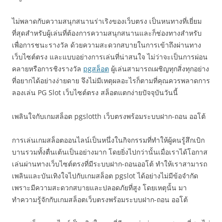
ไม่พลาดกับความสนุกสนานร่าเริงของเว็บตรง เป็นหนทางที่เยี่ยม
ที่สุดสำหรับผู้เล่นที่ต้องการความสนุกสนานและก็ช่องทางสำหรับ
เพื่อการชนะรางวัล ด้วยความสะดวกสบายในการเข้าถึงผ่านทาง
เว็บไซต์ตรง และแบบอย่างการเล่นที่น่าสนใจ ไม่ว่าจะเป็นการผ่อน
คลายหรือการชิงรางวัล
pgสล็อต
ผู้เล่นสามารถเผชิญทุกสิ่งทุกอย่าง
ที่อยากได้อย่างง่ายดาย จึงไม่มีเหตุผลอะไรก็ตามที่คุณควรพลาดการ
ลองเล่น PG Slot เว็บไซต์ตรง สล็อตแตกง่ายปัจจุบันวันนี้
เพลินใจกับเกมสล็อต pgslotth เว็บตรงพร้อมระบบฝาก-ถอน ออโต้
การเล่นเกมสล็อตออนไลน์เป็นหนึ่งในกิจกรรมที่ทำให้ผู้คนรู้สึกเบิก
บานรวมทั้งตื่นเต้นเป็นอย่างมาก โดยยิ่งไปกว่านั้นเมื่อเราได้โอกาส
เล่นผ่านทางเว็บไซต์ตรงที่มีระบบฝาก-ถอนออโต้ ทำให้เราสามารถ
เพลินและบันเทิงใจไปกับเกมสล็อต pgslot ได้อย่างไม่มีข้อจำกัด
เพราะมีความสะดวกสบายและปลอดภัยที่สูง โดยเหตุนั้น มา
ทำความรู้จักกับเกมสล็อตเว็บตรงพร้อมระบบฝาก-ถอน ออโต้