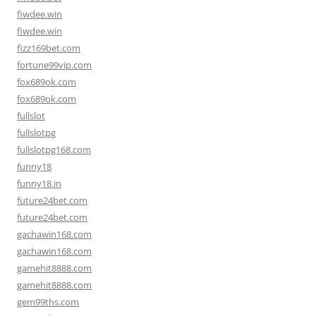
fiwdee.win
fiwdee.win
fizz169bet.com
fortune99vip.com
fox689ok.com
fox689ok.com
fullslot
fullslotpg
fullslotpg168.com
funny18
funny18.in
future24bet.com
future24bet.com
gachawin168.com
gachawin168.com
gamehit8888.com
gamehit8888.com
gem99ths.com