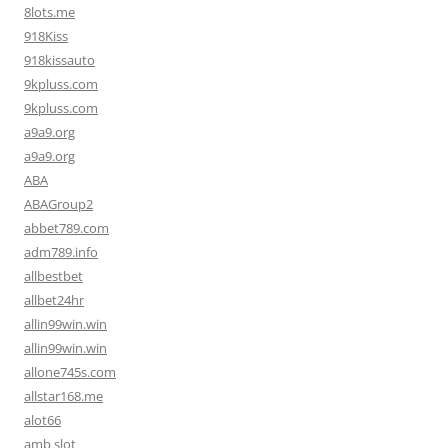
8lots.me
918Kiss
918kissauto
9kpluss.com
9kpluss.com
a9a9.org
a9a9.org
ABA
ABAGroup2
abbet789.com
adm789.info
allbestbet
allbet24hr
allin99win.win
allin99win.win
allone745s.com
allstar168.me
alot66
amb slot