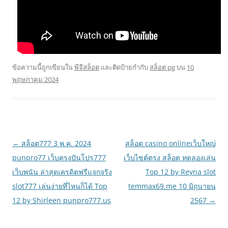
ข้อความนี้ถูกเขียนใน
พีจีสล็อต
และติดป้ายกำกับ
สล็อต pg
บน
10
พฤษภาคม 2024
เมนู
←
สล็อต777 3 พ.ค. 2024
สล็อต casino onlineเว็บใหญ่
นำทาง
punpro77 เว็บตรงปันโปร777
เว็บไซต์ตรง สล็อต ทดลองเล่น
เรื่อง
เว็บพนัน ล่าสุดเครดิตฟรีแจกจริง
Top 12 by Reyna slot
slot777 เล่นง่ายที่ไหนก็ได้ Top
temmax69.me 10 มิถุนายน
12 by Shirleen punpro777.us
2567
→