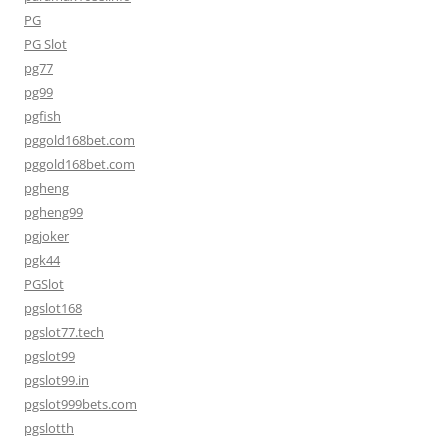
PG
PG Slot
pg77
pg99
pgfish
pggold168bet.com
pggold168bet.com
pgheng
pgheng99
pgjoker
pgk44
PGSlot
pgslot168
pgslot77.tech
pgslot99
pgslot99.in
pgslot999bets.com
pgslotth