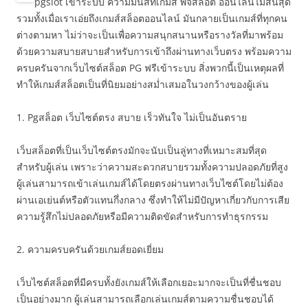
pgslot เข้าระบบ ความมันส์ที่เกมส์ พีจีสล็อต ออนไลน์ไม่สิ้นสุด
รวมทั้งเมื่อเราเอ่ยถึงเกมส์สล็อตออนไลน์ มันกลายเป็นเกมส์ที่ทุกคน
ต่างตามหา ไม่ว่าจะเป็นเพื่อความสนุกสนานหรือรางวัลที่มาพร้อม
ด้วยความสบายสบายสำหรับการเข้าถึงผ่านทางเว็บตรง พร้อมความ
ครบครันจากเว็บไซต์สล็อต PG ฟรีเข้าระบบ สิ่งพวกนี้เป็นเหตุผลที่
ทำให้เกมส์สล็อตเป็นที่นิยมอย่างสม่ำเสมอในวงกว้างของผู้เล่น
1. Pgสล็อต เว็บไซต์ตรง สบาย เร็วทันใจ ไม่เป็นอันตราย
เว็บสล็อตที่เป็นเว็บไซต์ตรงมักจะนับเป็นลู่ทางที่เหมาะสมที่สุด
สำหรับผู้เล่น เพราะว่าความสะดวกสบายรวมทั้งความปลอดภัยที่สูง
ผู้เล่นสามารถเข้าเล่นเกมส์ได้โดยตรงผ่านทางเว็บไซต์โดยไม่ต้อง
ผ่านเอเย่นต์หรือตัวแทนกึ่งกลาง ซึ่งทำให้ไม่มีปัญหาเกี่ยวกับการเสีย
ความรู้สึกไม่ปลอดภัยหรือมีความติดขัดสำหรับการทำธุรกรรม
2. ความครบครันด้วยเกมส์ยอดเยี่ยม
เว็บไซต์สล็อตที่มีครบทั้งยังเกมส์ให้เลือกเยอะมากจะเป็นที่ชื่นชอบ
เป็นอย่างมาก ผู้เล่นสามารถเลือกเล่นเกมส์ตามความชื่นชอบได้