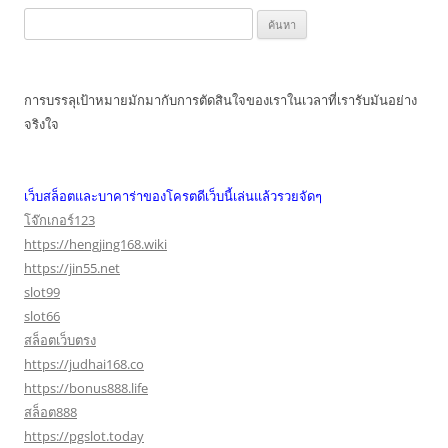
ค้นหา
สำหรับ:
การบรรลุเป้าหมายมักมากับการตัดสินใจของเราในเวลาที่เรารับมันอย่าง
จริงใจ
เว็บสล็อตและบาคาร่าของโครตดีเว็บนี้เล่นแล้วรวยจัดๆ
โจ๊กเกอร์123
https://hengjing168.wiki
https://jin55.net
slot99
slot66
สล็อตเว็บตรง
https://judhai168.co
https://bonus888.life
สล็อต888
https://pgslot.today