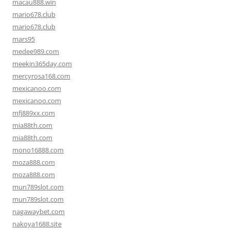
macau888.win
mario678.club
mario678.club
mars95
medee989.com
meekin365day.com
mercyrosa168.com
mexicanoo.com
mexicanoo.com
mfj889xx.com
mia88th.com
mia88th.com
mono16888.com
moza888.com
moza888.com
mun789slot.com
mun789slot.com
nagawaybet.com
nakoya1688.site