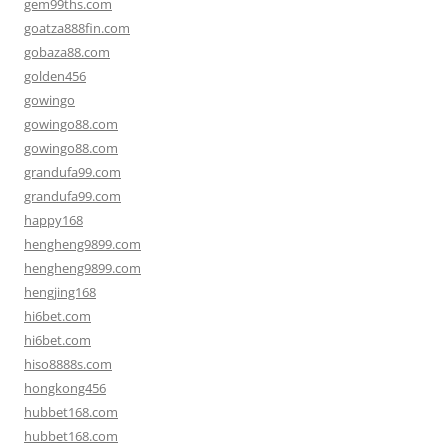
gem99ths.com
goatza888fin.com
gobaza88.com
golden456
gowingo
gowingo88.com
gowingo88.com
grandufa99.com
grandufa99.com
happy168
hengheng9899.com
hengheng9899.com
hengjing168
hi6bet.com
hi6bet.com
hiso8888s.com
hongkong456
hubbet168.com
hubbet168.com