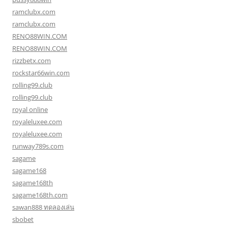
ramclubx.com
ramclubx.com
RENO88WIN.COM
RENO88WIN.COM
rizzbetx.com
rockstar66win.com
rolling99.club
rolling99.club
royal online
royaleluxee.com
royaleluxee.com
runway789s.com
sagame
sagame168
sagame168th
sagame168th.com
sawan888 ทดลองเล่น
sbobet