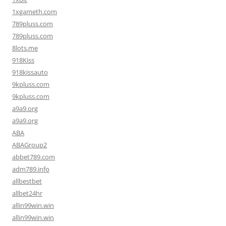
1xgameth.com
789pluss.com
789pluss.com
8lots.me
918Kiss
918kissauto
9kpluss.com
9kpluss.com
a9a9.org
a9a9.org
ABA
ABAGroup2
abbet789.com
adm789.info
allbestbet
allbet24hr
allin99win.win
allin99win.win