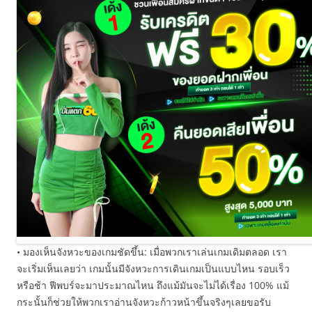
• มองเห็นจังหวะของเกมชัดขึ้น: เมื่อพวกเราเล่นเกมเดิมตลอด เรา
จะเริ่มเห็นเลยว่า เกมนั้นมีจังหวะการเดินเกมเป็นแบบไหน รอบเร็ว
หรือช้า ฟีพบร์จะมาประมาณไหน ถึงแม้มันจะไม่ได้เรื่อง 100% แม้
กระนั้นก็ช่วยให้พวกเราอ่านจังหวะก้าวหน้าขึ้นจริงๆเลยขอรับ