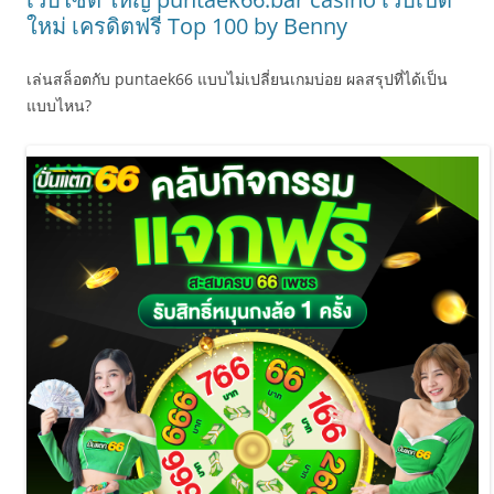
ใหม่ เครดิตฟรี Top 100 by Benny
เล่นสล็อตกับ puntaek66 แบบไม่เปลี่ยนเกมบ่อย ผลสรุปที่ได้เป็น
แบบไหน?