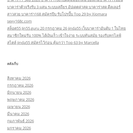
บาคาร่าตัวจริงรับ 3 แสน ระบบเสถียร อัปเดตล่าสุด บาคาร่าสด ดีลเลอร์
สาวสวย บาคาร่า168 สมัครปุ๊บ รับโปรปั๊บ Top 29 by Xiomara
sexy168c.com
สล็อต55 Jin55.guru 20 กรกฎาคม 26 jinda55 เว็บบาคาร่าอันดับ 1 ในไทย
สมาชิกใหม่รับ 100% ได้เงินเร็ว เข้าใจง่าย ระบบทันสมัย รองรับทุกไลฟ์
สไตล์ jinda55 สมัครไว้ก่อน คุ้มกว่า Top 63 by Marcella
คลังเก็บ
สิงหาคม 2026
กรกฎาคม 2026
มิถุนายน 2026
พฤษภาคม 2026
เมษายน 2026
มีนาคม 2026
กุมภาพันธ์ 2026
มกราคม 2026