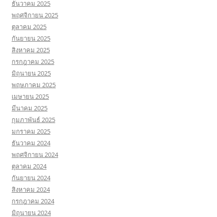
ธันวาคม 2025
พฤศจิกายน 2025
ตุลาคม 2025
กันยายน 2025
สิงหาคม 2025
กรกฎาคม 2025
มิถุนายน 2025
พฤษภาคม 2025
เมษายน 2025
มีนาคม 2025
กุมภาพันธ์ 2025
มกราคม 2025
ธันวาคม 2024
พฤศจิกายน 2024
ตุลาคม 2024
กันยายน 2024
สิงหาคม 2024
กรกฎาคม 2024
มิถุนายน 2024