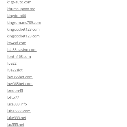
k1gt-auto.com
khumsup888.me
kingdom66
kingromans789.com
kingxxxbet123.com
kingxxxbet123.com
ktv4sd.com
lala55-casino.com
lionth168.com
live22
live22slot
lnw365bet.com
lnw365bet.com
london45
lotto77
luca333.info
luis16888.com
luke999.net
lux555.net