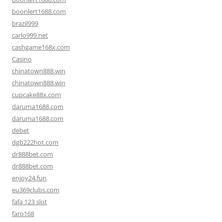
boonlert1688.com
brazil999
carlo999.net
cashgame168x.com
Casino
chinatown888.win
chinatown888.win
cupcake88x.com
daruma1688.com
daruma1688.com
debet
dgb222hot.com
dr888bet.com
dr888bet.com
enjoy24.fun
eu369clubs.com
fafa 123 slot
faro168