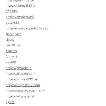
https://bonus888.life
สล็อต888
https://pgslot.today
pussy888
https://www.sexyauto168.xyz
slotxo24hr
slotpg
หนังโป๊ไทย
1xbetth
funny18
kiss918
https://pgslotth.io
https://joker356.com
https://samurai777.net
https://tokyoslot88.com
https://betwayvietnam.com
https://jokerasia.net
pgslot