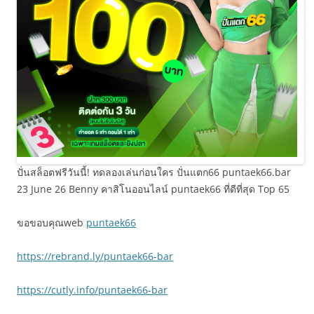
ปั่นสล็อตฟรีวันนี้! ทดลองเล่นก่อนใคร ปั่นแตก66 puntaek66.bar
23 June 26 Benny คาสิโนออนไลน์ puntaek66 ที่ดีที่สุด Top 65
ขอขอบคุณweb
puntaek66
https://rebrand.ly/puntaek66-bar
https://cutly.info/puntaek66-bar