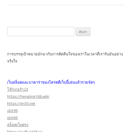
ค้นหา
สำหรับ:
การบรรลุเป้าหมายมักมากับการตัดสินใจของเราในเวลาที่เรารับมันอย่าง
จริงใจ
เว็บสล็อตและบาคาร่าของโครตดีเว็บนี้เล่นแล้วรวยจัดๆ
โจ๊กเกอร์123
https://hengjing168.wiki
https://jin55.net
slot99
slot66
สล็อตเว็บตรง
https://judhai168.co