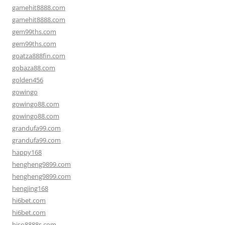
gamehit8888.com
gamehit8888.com
gem99ths.com
gem99ths.com
goatza888fin.com
gobaza88.com
golden456
gowingo
gowingo88.com
gowingo88.com
grandufa99.com
grandufa99.com
happy168
hengheng9899.com
hengheng9899.com
hengjing168
hi6bet.com
hi6bet.com
hiso8888s.com