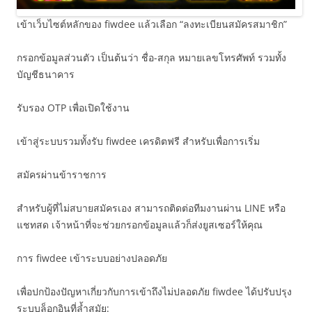
เข้าเว็บไซต์หลักของ fiwdee แล้วเลือก “ลงทะเบียนสมัครสมาชิก”
กรอกข้อมูลส่วนตัว เป็นต้นว่า ชื่อ-สกุล หมายเลขโทรศัพท์ รวมทั้ง
บัญชีธนาคาร
รับรอง OTP เพื่อเปิดใช้งาน
เข้าสู่ระบบรวมทั้งรับ fiwdee เครดิตฟรี สำหรับเพื่อการเริ่ม
สมัครผ่านข้าราชการ
สำหรับผู้ที่ไม่สบายสมัครเอง สามารถติดต่อทีมงานผ่าน LINE หรือ
แชทสด เจ้าหน้าที่จะช่วยกรอกข้อมูลแล้วก็ส่งยูสเซอร์ให้คุณ
การ fiwdee เข้าระบบอย่างปลอดภัย
เพื่อปกป้องปัญหาเกี่ยวกับการเข้าถึงไม่ปลอดภัย fiwdee ได้ปรับปรุง
ระบบล็อกอินที่ล้ำสมัย: