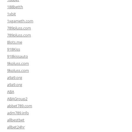
188betth
1xbit
1xgameth.com
789pluss.com
789pluss.com
8lots.me
918Kiss
918kissauto
9kpluss.com
9kpluss.com
a9a9.org
a9a9.org
ABA
ABAGroup2
abbet789.com
adm789.info
allbestbet
allbet24hr