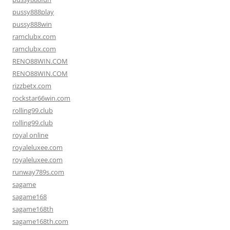
pussy888play
pussy888win
ramclubx.com
ramclubx.com
RENO88WIN.COM
RENO88WIN.COM
rizzbetx.com
rockstar66win.com
rolling99.club
rolling99.club
royal online
royaleluxee.com
royaleluxee.com
runway789s.com
sagame
sagame168
sagame168th
sagame168th.com