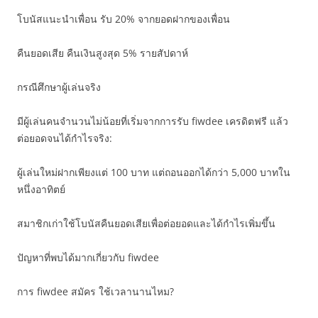
โบนัสแนะนำเพื่อน รับ 20% จากยอดฝากของเพื่อน
คืนยอดเสีย คืนเงินสูงสุด 5% รายสัปดาห์
กรณีศึกษาผู้เล่นจริง
มีผู้เล่นคนจำนวนไม่น้อยที่เริ่มจากการรับ fiwdee เครดิตฟรี แล้ว
ต่อยอดจนได้กำไรจริง:
ผู้เล่นใหม่ฝากเพียงแต่ 100 บาท แต่ถอนออกได้กว่า 5,000 บาทใน
หนึ่งอาทิตย์
สมาชิกเก่าใช้โบนัสคืนยอดเสียเพื่อต่อยอดและได้กำไรเพิ่มขึ้น
ปัญหาที่พบได้มากเกี่ยวกับ fiwdee
การ fiwdee สมัคร ใช้เวลานานไหม?