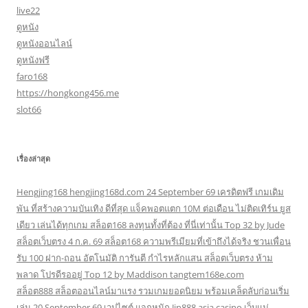
live22
ดูหนัง
ดูหนังออนไลน์
ดูหนังฟรี
faro168
https://hongkong456.me
slot66
เรื่องล่าสุด
Hengjing168 hengjing168d.com 24 September 69 เครดิตฟรี เกมเดิม
พัน ที่สร้างความบันเทิง ดีที่สุด แจ็คพอตแตก 10M ต่อเดือน ไม่ติดเทิร์น ยูส
เดียว เล่นได้ทุกเกม สล็อต168 ลงทุนทั้งที่ต้อง ที่นี่เท่านั้น Top 32 by Jude
สล็อตเว็บตรง 4 ก.ค. 69 สล็อต168 ความพรีเมียมที่เข้าถึงได้จริง ชวนเพื่อน
รับ 100 ฝาก-ถอน อัตโนมัติ การันตี กำไรหลักแสน สล็อตเว็บตรง ห้าม
พลาด โปรดีรออยู่ Top 12 by Maddison tangtem168e.com
สล็อต888 สล็อตออนไลน์มาแรง รวมเกมยอดนิยม พร้อมเคล็ดลับก่อนเริ่ม
เล่น 20 September 69 เวปไซต์ แจกหนัก Jin888.asia casino เว็บแม่