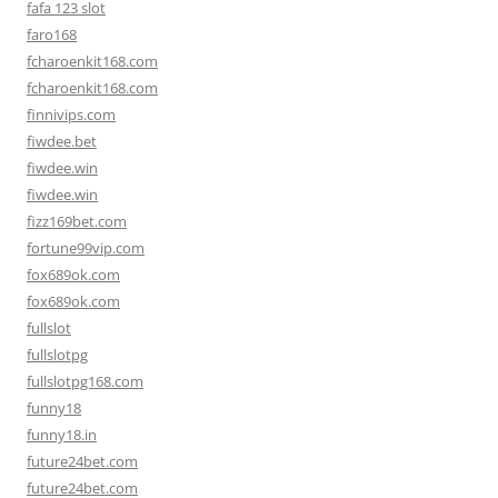
fafa 123 slot
faro168
fcharoenkit168.com
fcharoenkit168.com
finnivips.com
fiwdee.bet
fiwdee.win
fiwdee.win
fizz169bet.com
fortune99vip.com
fox689ok.com
fox689ok.com
fullslot
fullslotpg
fullslotpg168.com
funny18
funny18.in
future24bet.com
future24bet.com