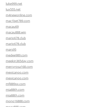
luke999.net
lux555.net
m4newonline.com
mac1bet789.com
macau69
macau888.win
mario678.club
mario678.club
mars95
medee989.com
meekin365day.com
mercyrosa168.com
mexicanoo.com
mexicanoo.com
mfj889xx.com
mia88th.com
mia88th.com
mono16888.com
moza888.com