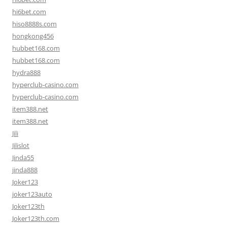
hi6bet.com
hiso8888s.com
hongkong456
hubbet168.com
hubbet168.com
hydra888
hyperclub-casino.com
hyperclub-casino.com
item388.net
item388.net
Jili
Jilislot
Jinda55
jinda888
Joker123
joker123auto
Joker123th
Joker123th.com