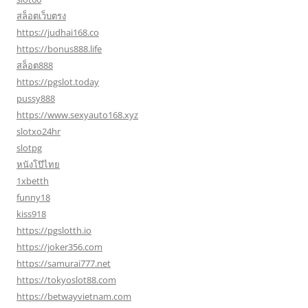
สล็อตเว็บตรง
https://judhai168.co
https://bonus888.life
สล็อต888
https://pgslot.today
pussy888
https://www.sexyauto168.xyz
slotxo24hr
slotpg
หนังโป๊ไทย
1xbetth
funny18
kiss918
https://pgslotth.io
https://joker356.com
https://samurai777.net
https://tokyoslot88.com
https://betwayvietnam.com