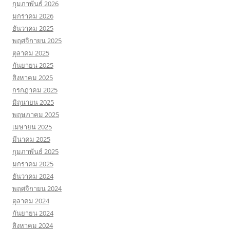
กุมภาพันธ์ 2026
มกราคม 2026
ธันวาคม 2025
พฤศจิกายน 2025
ตุลาคม 2025
กันยายน 2025
สิงหาคม 2025
กรกฎาคม 2025
มิถุนายน 2025
พฤษภาคม 2025
เมษายน 2025
มีนาคม 2025
กุมภาพันธ์ 2025
มกราคม 2025
ธันวาคม 2024
พฤศจิกายน 2024
ตุลาคม 2024
กันยายน 2024
สิงหาคม 2024