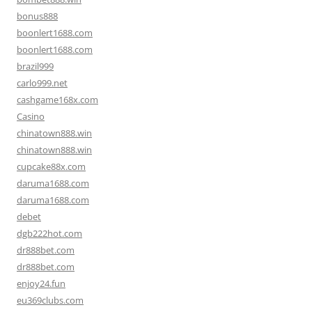
bonus888
boonlert1688.com
boonlert1688.com
brazil999
carlo999.net
cashgame168x.com
Casino
chinatown888.win
chinatown888.win
cupcake88x.com
daruma1688.com
daruma1688.com
debet
dgb222hot.com
dr888bet.com
dr888bet.com
enjoy24.fun
eu369clubs.com