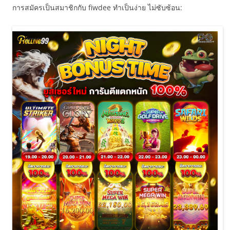
การสมัครเป็นสมาชิกกับ fiwdee ทำเป็นง่าย ไม่ซับซ้อน: