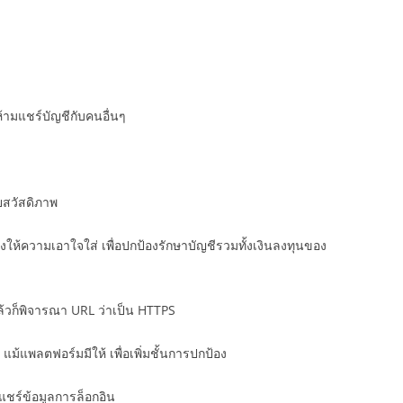
้ามแชร์บัญชีกับคนอื่นๆ
ยสวัสดิภาพ
งให้ความเอาใจใส่ เพื่อปกป้องรักษาบัญชีรวมทั้งเงินลงทุนของ
ล้วก็พิจารณา URL ว่าเป็น HTTPS
แม้แพลตฟอร์มมีให้ เพื่อเพิ่มชั้นการปกป้อง
แชร์ข้อมูลการล็อกอิน