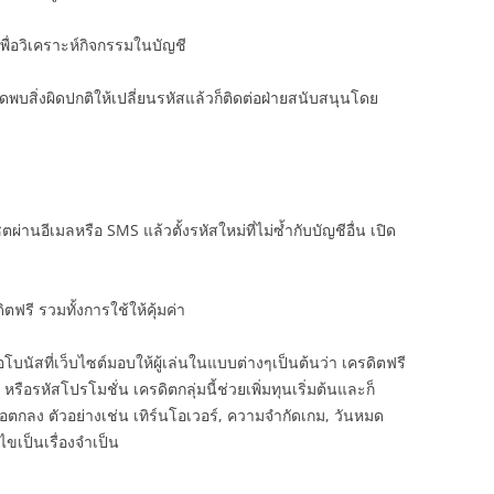
พื่อวิเคราะห์กิจกรรมในบัญชี
พบสิ่งผิดปกติให้เปลี่ยนรหัสแล้วก็ติดต่อฝ่ายสนับสนุนโดย
ตผ่านอีเมลหรือ SMS แล้วตั้งรหัสใหม่ที่ไม่ซ้ำกับบัญชีอื่น เปิด
ฟรี รวมทั้งการใช้ให้คุ้มค่า
โบนัสที่เว็บไซต์มอบให้ผู้เล่นในแบบต่างๆเป็นต้นว่า เครดิตฟรี
หรือรหัสโปรโมชั่น เครดิตกลุ่มนี้ช่วยเพิ่มทุนเริ่มต้นและก็
กลง ตัวอย่างเช่น เทิร์นโอเวอร์, ความจำกัดเกม, วันหมด
ขเป็นเรื่องจำเป็น