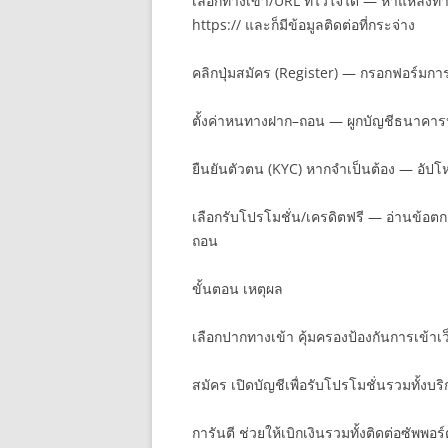
เลือกทางเข้า/URL ที่ไว้ใจได้ — หาแหล่งทาง
https:// และก็มีข้อมูลติดต่อที่กระจ่าง
คลิกปุ่มสมัคร (Register) — กรอกฟอร์มการส
ตั้งค่าหนทางฝาก–ถอน — ผูกบัญชีธนาคารห
ยืนยันตัวตน (KYC) หากจำเป็นต้อง — อัปโ
เลือกรับโปรโมชั่น/เครดิตฟรี — อ่านข้อตก
ถอน
ขั้นตอน เหตุผล
เลือกปากทางเข้า คุ้มครองป้องกันการเข้าเว
สมัคร เปิดบัญชีเพื่อรับโปรโมชั่นรวมทั้งบร
การันตี ช่วยให้เบิกเงินรวมทั้งติดต่อซัพพอร์