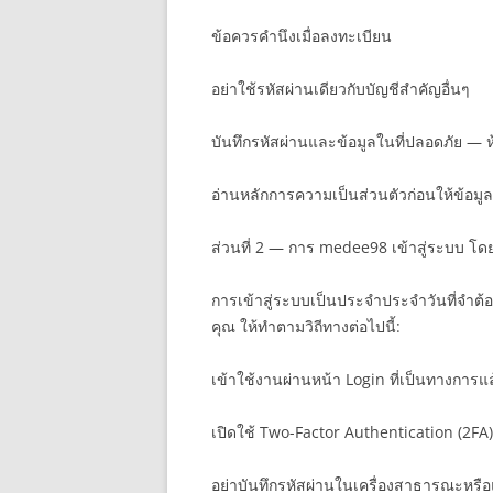
ข้อควรคำนึงเมื่อลงทะเบียน
อย่าใช้รหัสผ่านเดียวกับบัญชีสำคัญอื่นๆ
บันทึกรหัสผ่านและข้อมูลในที่ปลอดภัย — ห
อ่านหลักการความเป็นส่วนตัวก่อนให้ข้อมูล
ส่วนที่ 2 — การ medee98 เข้าสู่ระบบ โด
การเข้าสู่ระบบเป็นประจำประจำวันที่จำต้อ
คุณ ให้ทำตามวิถีทางต่อไปนี้:
เข้าใช้งานผ่านหน้า Login ที่เป็นทางการแ
เปิดใช้ Two-Factor Authentication (2FA) 
อย่าบันทึกรหัสผ่านในเครื่องสาธารณะหรือ