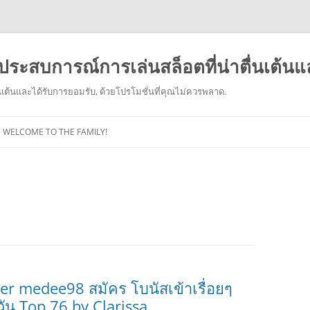
 ประสบการณ์การเล่นสล็อตที่น่าตื่นเต้น
เต้นและได้รับการยอมรับ, ด้วยโปรโมชั่นที่คุณไม่ควรพลาด.
ข้าม
ไป
WELCOME TO THE FAMILY!
ยัง
เนื้อหา
r medee98 สมัคร โบนัสเข้าเรื่อยๆ
งวัน Top 76 by Clarissa