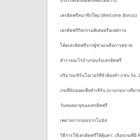
ประเภทเครดิตฟรีที่พบได้ทั่วไป
เครดิตฟรีสมาชิกใหม่ (Welcome Bonus)
เครดิตฟรีกิจกรรมพิเศษหรือเทศกาล
โค้ดเครดิตฟรีจากผู้ช่วยเหลือการตลาด
สำรวจอะไรบ้างก่อนรับเครดิตฟรี
ปริมาณเทิร์นโอเวอร์ที่จำต้องทำ (เช่น 5x, 
เกมที่นับยอดเพื่อทำเทิร์น (บางเกมบางทีอา
วันหมดอายุของเครดิตฟรี
เพดานการถอนจากโบนัส
วิธีการใช้เครดิตฟรีให้คุ้มค่า: เลือกเกมที่