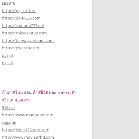
kiss918
https://pgslotth.io
https://joker356.com
https://samurai777.net
https://tokyoslot88.com
https://betwayvietnam.com
https://jokerasia.net
pgslot
pgslot
เว็บคาสิโนน่าเล่น ทั้ง
สล็อต
และ
บาคาร่า
ตึง
จริงแตกบ่อยมาก
918kiss
https://www.madoohd.com
sagame
https://joker123auto.com
http://www.movie87hd.com