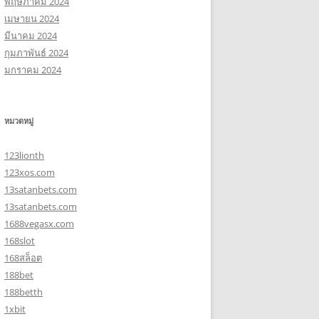
พฤษภาคม 2024
เมษายน 2024
มีนาคม 2024
กุมภาพันธ์ 2024
มกราคม 2024
หมวดหมู่
123lionth
123xos.com
13satanbets.com
13satanbets.com
1688vegasx.com
168slot
168สล็อต
188bet
188betth
1xbit