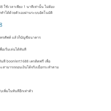
ใช้เวลาเพียง 1 นาทีเท่านั้น ไม่ต้อง
ทำได้ด้วยตัวเองผ่านระบบอัตโนมัติ
8
์โทรศัพท์ แล้วก็บัญชีธนาคาร
อเริ่มเล่นได้ทันที
ันที boonlert1688 เครดิตฟรี เพื่อ
ละสามารถถอนเงินได้จริงเมื่อกระทำตาม
พิ่มในทันทีอีกเท่าตัว