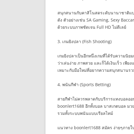
สนุกสนานกับคาสิโนสดระดับนานาชาติแบบ
ดัง ตัวอย่างเช่น SA Gaming, Sexy Bacc
ด้วยระบบภาพชัดเจน Full HD ไม่ดีเลย์
3. เกมยิงปลา (Fish Shooting)
เกมยิงปลาเป็นอีกหนึ่งเกมที่ได้รับความนิ
ว่าเล่นง่าย ภาพสวย และก็ได้เงินเร็ว เพียง
เหมาะกับมือใหม่ที่อยากความสนุกสนานรวม
4. พนันกีฬา (Sports Betting)
สายกีฬาไม่ควรพลาดกับบริการแทงบอลออนไ
boonlert1688 อีกทั้งบอล บาสเกตบอล มวย ร
รวมทั้งระบบพนันแบบเรียลไทม์
แนวทาง boonlert1688 สมัคร ง่ายๆภายใน