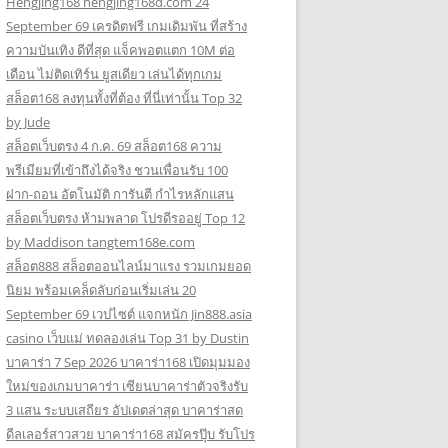
Hengjing168 hengjing168d.com 24
September 69 เครดิตฟรี เกมเดิมพัน ที่สร้าง
ความบันเทิง ดีที่สุด แจ็คพอตแตก 10M ต่อ
เดือน ไม่ติดเทิร์น ยูสเดียว เล่นได้ทุกเกม
สล็อต168 ลงทุนทั้งที่ต้อง ที่นี่เท่านั้น Top 32
by Jude
สล็อตเว็บตรง 4 ก.ค. 69 สล็อต168 ความ
พรีเมียมที่เข้าถึงได้จริง ชวนเพื่อนรับ 100
ฝาก-ถอน อัตโนมัติ การันตี กำไรหลักแสน
สล็อตเว็บตรง ห้ามพลาด โปรดีรออยู่ Top 12
by Maddison tangtem168e.com
สล็อต888 สล็อตออนไลน์มาแรง รวมเกมยอด
นิยม พร้อมเคล็ดลับก่อนเริ่มเล่น 20
September 69 เวปไซต์ แจกหนัก Jin888.asia
casino เว็บแม่ ทดลองเล่น Top 31 by Dustin
บาคาร่า 7 Sep 2026 บาคาร่า168 เปิดมุมมอง
ใหม่ของเกมบาคาร่า เซียนบาคาร่าตัวจริงรับ
3 แสน ระบบเสถียร อัปเดตล่าสุด บาคาร่าสด
ดีลเลอร์สาวสวย บาคาร่า168 สมัครปุ๊บ รับโปร