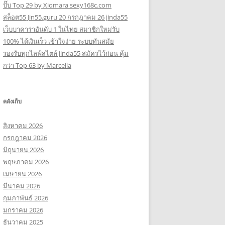
ปั๊บ Top 29 by Xiomara sexy168c.com
สล็อต55 Jin55.guru 20 กรกฎาคม 26 jinda55
เว็บบาคาร่าอันดับ 1 ในไทย สมาชิกใหม่รับ
100% ได้เงินเร็ว เข้าใจง่าย ระบบทันสมัย
รองรับทุกไลฟ์สไตล์ jinda55 สมัครไว้ก่อน คุ้ม
กว่า Top 63 by Marcella
คลังเก็บ
สิงหาคม 2026
กรกฎาคม 2026
มิถุนายน 2026
พฤษภาคม 2026
เมษายน 2026
มีนาคม 2026
กุมภาพันธ์ 2026
มกราคม 2026
ธันวาคม 2025