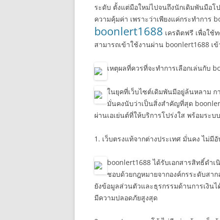
ระดับ ตั้งแต่มือใหม่ไปจนถึงนักเดิมพันม
ความคุ้มค่า เพราะว่าเพียงแค่กระทำการ b
boonlert1688
เครดิตฟรี เพื่อใช้ท
สามารถเข้าใช้งานผ่าน boonlert1688 เข้
เหตุผลที่ควรที่จะทำการเลือกเล่นกับ 
ในยุคที่เว็บไซต์เดิมพันมีอยู่ล้นหลาม ก
มั่นคงนับว่าเป็นสิ่งสำคัญที่สุด boon
ผ่านเอเย่นต์ที่ให้บริการโปร่งใส พร้อมร
1. เว็บตรงแท้จากต่างประเทศ มั่นคง ไม่ม
boonlert1688 ได้รับเอกสารสิทธิ์ดำเ
ชอบด้วยกฎหมายจากองค์กรระดับสากล ก็
ยังข้อมูลส่วนตัวและธุรกรรมด้านการเงินได้
มีความปลอดภัยสูงสุด