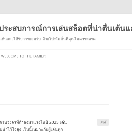
 ประสบการณ์การเล่นสล็อตที่น่าตื่นเต้น
เต้นและได้รับการยอมรับ, ด้วยโปรโมชั่นที่คุณไม่ควรพลาด.
ข้าม
ไป
WELCOME TO THE FAMILY!
ยัง
เนื้อหา
ครบวงจรที่กำลังมาแรงในปี 2025 เด่น
ลิงก์
่าไว้ใจสูง เว็บนี้เหมาะกับผู้เล่นทุก