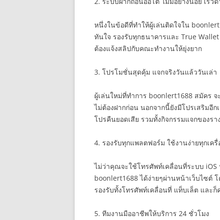
2. ระบบฝากถอนออโต้ ไม่มีอย่างน้อย เร็วด
หนึ่งในข้อดีที่ทำให้ผู้เล่นติดใจใน boonl
ทันใจ รองรับทุกธนาคารและ True Wallet ท
ต้องแจ้งสลิปกับคณะทำงานให้ยุ่งยาก
3. โปรโมชั่นสุดคุ้ม แจกจริงวันแล้ววันเล่า
ผู้เล่นใหม่ที่ทำการ boonlert1688 สมัคร 
ไม่ต้องฝากก่อน นอกจากนี้ยังมีโปรเสริมอ
โปรคืนยอดเสีย รวมทั้งกิจกรรมแจกของราง
4. รองรับทุกแพลตฟอร์ม ใช้งานง่ายทุกเครื่
ไม่ว่าคุณจะใช้โทรศัพท์เคลื่อนที่ระบบ iOS
boonlert1688 ได้ง่ายๆผ่านหน้าเว็บไซต์ โ
รองรับทั้งโทรศัพท์เคลื่อนที่ แท็บเล็ต และก
5. ทีมงานมืออาชีพให้บริการ 24 ชั่วโมง