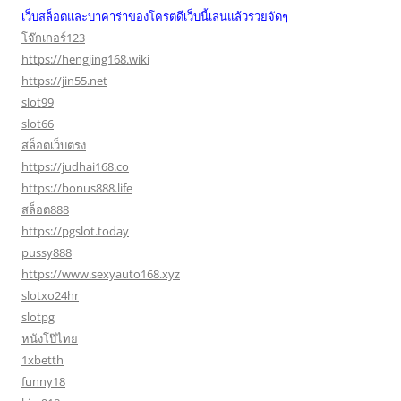
เว็บสล็อตและบาคาร่าของโครตดีเว็บนี้เล่นแล้วรวยจัดๆ
โจ๊กเกอร์123
https://hengjing168.wiki
https://jin55.net
slot99
slot66
สล็อตเว็บตรง
https://judhai168.co
https://bonus888.life
สล็อต888
https://pgslot.today
pussy888
https://www.sexyauto168.xyz
slotxo24hr
slotpg
หนังโป๊ไทย
1xbetth
funny18