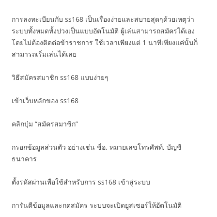
การลงทะเบียนกับ ss168 เป็นเรื่องง่ายและสบายสุดๆด้วยเหตุว่า
ระบบทั้งหมดทั้งปวงเป็นแบบอัตโนมัติ ผู้เล่นสามารถสมัครได้เอง
โดยไม่ต้องติดต่อข้าราชการ ใช้เวลาเพียงแต่ 1 นาทีเพียงแค่นั้นก็
สามารถเริ่มเล่นได้เลย
วิธีสมัครสมาชิก ss168 แบบง่ายๆ
เข้าเว็บหลักของ ss168
คลิกปุ่ม “สมัครสมาชิก”
กรอกข้อมูลส่วนตัว อย่างเช่น ชื่อ, หมายเลขโทรศัพท์, บัญชี
ธนาคาร
ตั้งรหัสผ่านเพื่อใช้สำหรับการ ss168 เข้าสู่ระบบ
การันตีข้อมูลและกดสมัคร ระบบจะเปิดยูสเซอร์ให้อัตโนมัติ