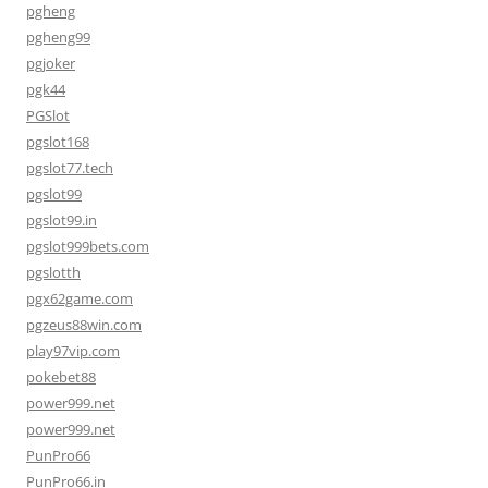
pgheng
pgheng99
pgjoker
pgk44
PGSlot
pgslot168
pgslot77.tech
pgslot99
pgslot99.in
pgslot999bets.com
pgslotth
pgx62game.com
pgzeus88win.com
play97vip.com
pokebet88
power999.net
power999.net
PunPro66
PunPro66.in