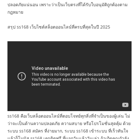
ปลอดภัยแน่นอน เพราะว่าเป็นเว็บตรงที่ได้รับใบอนุมัติถูกต้องตาม
กฎหมาย
สรุป ss168 เว็บไซต์สล็อตออนไลน์ที่ครบที่สุดในปี 2025
ss168 คือเว็บสล็อตออนไลน์ที่ตอบโจทย์ทุกสิ่งที่จำเป็นของผู้เล่น ไม่
ว่าจะเป็นด้านความปลอดภัย ความสบาย หรือโปรโมชั่นสุดคุ้ม ด้วย
ระบบ ss168 สมัคร ที่ง่ายมาก, ระบบ ss168 เข้าระบบ ที่เร็วทันใจ
แล้วก็โบนัส ss168 เครดิตฟรี ที่แจกวันแล้ววันเล่า ถ้าเกิดคุณกำลัง