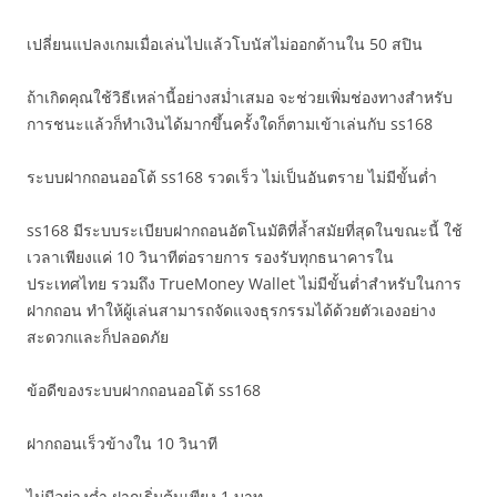
เปลี่ยนแปลงเกมเมื่อเล่นไปแล้วโบนัสไม่ออกด้านใน 50 สปิน
ถ้าเกิดคุณใช้วิธีเหล่านี้อย่างสม่ำเสมอ จะช่วยเพิ่มช่องทางสำหรับ
การชนะแล้วก็ทำเงินได้มากขึ้นครั้งใดก็ตามเข้าเล่นกับ ss168
ระบบฝากถอนออโต้ ss168 รวดเร็ว ไม่เป็นอันตราย ไม่มีขั้นต่ำ
ss168 มีระบบระเบียบฝากถอนอัตโนมัติที่ล้ำสมัยที่สุดในขณะนี้ ใช้
เวลาเพียงแค่ 10 วินาทีต่อรายการ รองรับทุกธนาคารใน
ประเทศไทย รวมถึง TrueMoney Wallet ไม่มีขั้นต่ำสำหรับในการ
ฝากถอน ทำให้ผู้เล่นสามารถจัดแจงธุรกรรมได้ด้วยตัวเองอย่าง
สะดวกและก็ปลอดภัย
ข้อดีของระบบฝากถอนออโต้ ss168
ฝากถอนเร็วข้างใน 10 วินาที
ไม่มีอย่างต่ำ ฝากเริ่มต้นเพียง 1 บาท