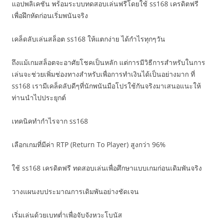
แอปพลิเคชัน พร้อมระบบทดสอบเล่นฟรีโดยใช้ ss168 เครดิตฟรี
เพื่อฝึกหัดก่อนเริ่มพนันจริง
เคล็ดลับเล่นสล็อต ss168 ให้แตกง่าย ได้กำไรทุกๆวัน
ถึงแม้เกมสล็อตจะอาศัยโชคเป็นหลัก แต่การมีวิธีการสำหรับในการ
เล่นจะช่วยเพิ่มช่องทางสำหรับเพื่อการทำเงินได้เป็นอย่างมาก ที่
ss168 เรามีเคล็ดลับดีๆที่นักพนันมือโปรใช้กันจริงมาเสนอแนะให้
ท่านนำไปประยุกต์
เทคนิคทำกำไรจาก ss168
เลือกเกมที่มีค่า RTP (Return To Player) สูงกว่า 96%
ใช้ ss168 เครดิตฟรี ทดสอบเล่นเพื่อศึกษาแบบเกมก่อนเดิมพันจริง
วางแผนงบประมาณการเดิมพันอย่างชัดเจน
เริ่มเล่นด้วยเบทต่ำเพื่อจับจังหวะโบนัส