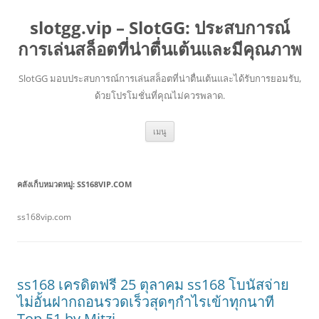
slotgg.vip – SlotGG: ประสบการณ์
การเล่นสล็อตที่น่าตื่นเต้นและมีคุณภาพ
SlotGG มอบประสบการณ์การเล่นสล็อตที่น่าตื่นเต้นและได้รับการยอมรับ,
ด้วยโปรโมชั่นที่คุณไม่ควรพลาด.
ข้าม
เมนู
ไป
ยัง
เนื้อหา
คลังเก็บหมวดหมู่:
SS168VIP.COM
ss168vip.com
ss168 เครดิตฟรี 25 ตุลาคม ss168 โบนัสจ่าย
ไม่อั้นฝากถอนรวดเร็วสุดๆกำไรเข้าทุกนาที
Top 51 by Mitzi