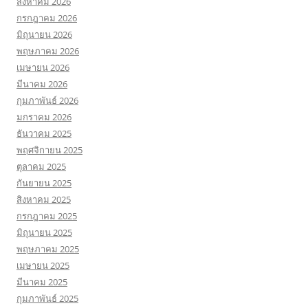
สิงหาคม 2026
กรกฎาคม 2026
มิถุนายน 2026
พฤษภาคม 2026
เมษายน 2026
มีนาคม 2026
กุมภาพันธ์ 2026
มกราคม 2026
ธันวาคม 2025
พฤศจิกายน 2025
ตุลาคม 2025
กันยายน 2025
สิงหาคม 2025
กรกฎาคม 2025
มิถุนายน 2025
พฤษภาคม 2025
เมษายน 2025
มีนาคม 2025
กุมภาพันธ์ 2025