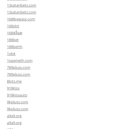
13satanbets.com
13satanbets.com
1688vegasx.com
168slot
168สล็อต
188bet
188betth
1xbit
1xgameth.com
789pluss.com
789pluss.com
8lots.me
918Kiss
918kissauto
9kpluss.com
9kpluss.com
a9a9.org
a9a9.org