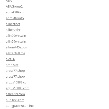
ABA
ABAGroup2
abbet789.com
adm789.info
allbestbet
allbet24hr
allin99win.win
allin99win.win
allone745s.com
allstar168.me
alot66
amb slot
aress77.shop
aress77.shop
argus16888.com
argus16888.com
asb9999.com
audi688.com
aungpao168.online