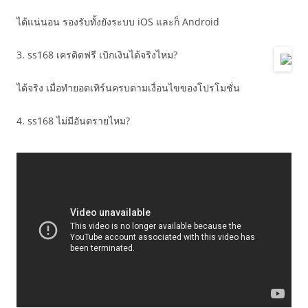
ได้แน่นอน รองรับทั้งยังระบบ iOS และก็ Android
3. ss168 เครดิตฟรี เบิกเงินได้จริงไหม?
ได้จริง เมื่อทำยอดเทิร์นครบตามเงื่อนไขของโปรโมชั่น
4. ss168 ไม่มีอันตรายไหม?