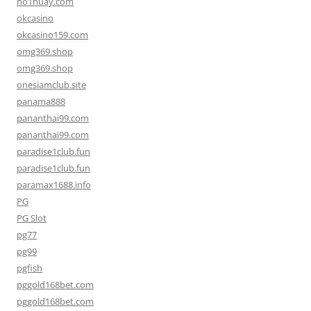
no1huay.com
okcasino
okcasino159.com
omg369.shop
omg369.shop
onesiamclub.site
panama888
pananthai99.com
pananthai99.com
paradise1club.fun
paradise1club.fun
paramax1688.info
PG
PG Slot
pg77
pg99
pgfish
pggold168bet.com
pggold168bet.com