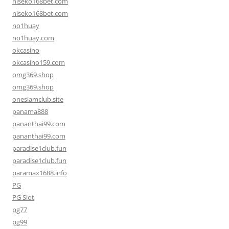
niseko168bet.com
niseko168bet.com
no1huay
no1huay.com
okcasino
okcasino159.com
omg369.shop
omg369.shop
onesiamclub.site
panama888
pananthai99.com
pananthai99.com
paradise1club.fun
paradise1club.fun
paramax1688.info
PG
PG Slot
pg77
pg99