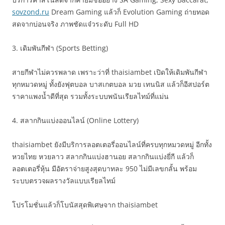
sovzond.ru
Dream Gaming แล้วก็ Evolution Gaming ถ่ายทอด
สดจากบ่อนจริง ภาพชัดแจ๋วระดับ Full HD
3. เดิมพันกีฬา (Sports Betting)
สายกีฬาไม่ควรพลาด เพราะว่าที่ thaisiambet เปิดให้เดิมพันกีฬา
ทุกหมวดหมู่ ทั้งยังฟุตบอล บาสเกตบอล มวย เทนนิส แล้วก็อีสปอร์ต
ราคาแพงน้ำดีที่สุด รวมทั้งระบบพนันเรียลไทม์ที่แม่น
4. สลากกินแบ่งออนไลน์ (Online Lottery)
thaisiambet ยังมีบริการลอตเตอรี่ออนไลน์ที่ครบทุกหมวดหมู่ อีกทั้ง
หวยไทย หวยลาว สลากกินแบ่งฮานอย สลากกินแบ่งยี่กี แล้วก็
ลอตเตอรี่หุ้น มีอัตราจ่ายสูงสุดบาทละ 950 ไม่มีเลขกลั้น พร้อม
ระบบตรวจผลรางวัลแบบเรียลไทม์
โปรโมชั่นแล้วก็โบนัสสุดพิเศษจาก thaisiambet