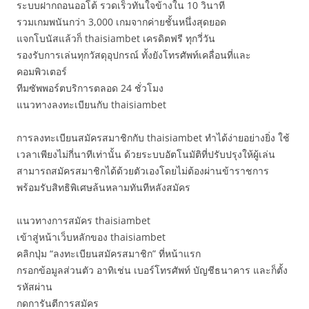
ระบบฝากถอนออโต้ รวดเร็วทันใจข้างใน 10 วินาที
รวมเกมพนันกว่า 3,000 เกมจากค่ายชั้นหนึ่งสุดยอด
แจกโบนัสแล้วก็ thaisiambet เครดิตฟรี ทุกวี่วัน
รองรับการเล่นทุกวัสดุอุปกรณ์ ทั้งยังโทรศัพท์เคลื่อนที่และ
คอมพิวเตอร์
ทีมซัพพอร์ตบริการตลอด 24 ชั่วโมง
แนวทางลงทะเบียนกับ thaisiambet
การลงทะเบียนสมัครสมาชิกกับ thaisiambet ทำได้ง่ายอย่างยิ่ง ใช้
เวลาเพียงไม่กี่นาทีเท่านั้น ด้วยระบบอัตโนมัติที่ปรับปรุงให้ผู้เล่น
สามารถสมัครสมาชิกได้ด้วยตัวเองโดยไม่ต้องผ่านข้าราชการ
พร้อมรับสิทธิพิเศษล้นหลามทันทีหลังสมัคร
แนวทางการสมัคร thaisiambet
เข้าสู่หน้าเว็บหลักของ thaisiambet
คลิกปุ่ม “ลงทะเบียนสมัครสมาชิก” ที่หน้าแรก
กรอกข้อมูลส่วนตัว อาทิเช่น เบอร์โทรศัพท์ บัญชีธนาคาร และก็ตั้ง
รหัสผ่าน
กดการันตีการสมัคร