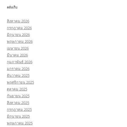
คลังเก็บ
สิงหาคม 2026
กรกฎาคม 2026
มิถุนายน 2026
พฤษภาคม 2026
เมษายน 2026
มีนาคม 2026
กุมภาพันธ์ 2026
มกราคม 2026
ธันวาคม 2025
พฤศจิกายน 2025
ตุลาคม 2025
กันยายน 2025
สิงหาคม 2025
กรกฎาคม 2025
มิถุนายน 2025
พฤษภาคม 2025