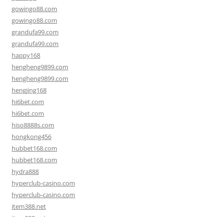
gowingo88.com
gowingo88.com
grandufa99.com
grandufa99.com
happy168
hengheng9899.com
hengheng9899.com
hengjing168
hi6bet.com
hi6bet.com
hiso8888s.com
hongkong456
hubbet168.com
hubbet168.com
hydra888
hyperclub-casino.com
hyperclub-casino.com
item388.net