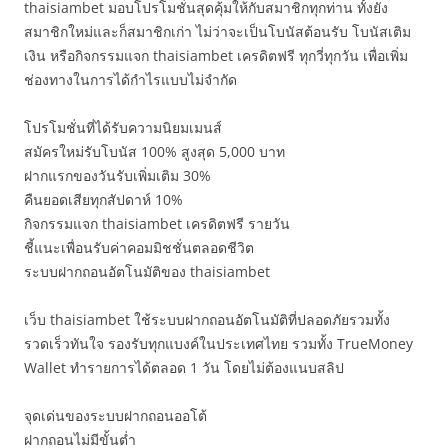
thaisiambet มอบโปรโมชั่นสุดคุ้มให้กับสมาชิกทุกท่าน ทั้งยัง
สมาชิกใหม่และก็สมาชิกเก่า ไม่ว่าจะเป็นโบนัสต้อนรับ โบนัสเติม
เงิน หรือกิจกรรมแจก thaisiambet เครดิตฟรี ทุกวี่ทุกวัน เพื่อเพิ่ม
ช่องทางในการได้กำไรแบบไม่จำกัด
โปรโมชั่นที่ได้รับความนิยมเมนส์
สมัครใหม่รับโบนัส 100% สูงสุด 5,000 บาท
ฝากแรกของวันรับเพิ่มเติม 30%
คืนยอดเสียทุกสัปดาห์ 10%
กิจกรรมแจก thaisiambet เครดิตฟรี รายวัน
ชี้แนะเพื่อนรับค่าคอมมิชชั่นตลอดชีวิต
ระบบฝากถอนอัตโนมัติของ thaisiambet
เว็บ thaisiambet ใช้ระบบฝากถอนอัตโนมัติที่ปลอดภัยรวมทั้ง
รวดเร็วทันใจ รองรับทุกแบงค์ในประเทศไทย รวมทั้ง TrueMoney
Wallet ทำรายการได้ตลอด 1 วัน โดยไม่ต้องแนบสลิป
จุดเด่นของระบบฝากถอนออโต้
ฝากถอนไม่มีขั้นต่ำ