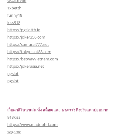
หนังโป๊ไทย
1xbetth
funny18
kiss918
https://pgslotth.io
https://joker356.com
https://samurai777.net
https://tokyoslot88.com
https://betwayvietnam.com
https://jokerasia.net
pgslot
pgslot
เว็บคาสิโนน่าเล่น ทั้ง
สล็อต
และ
บาคาร่า
ตึงจริงแตกบ่อยมาก
918kiss
https://www.madoohd.com
sagame