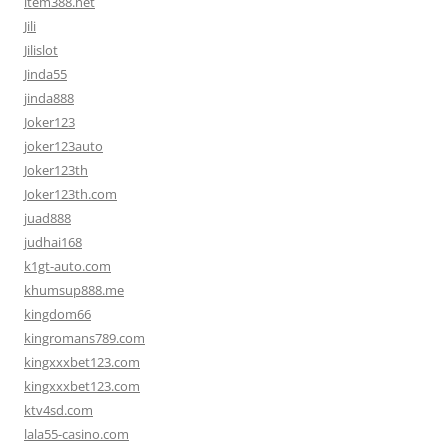
item388.net
Jili
Jilislot
Jinda55
jinda888
Joker123
joker123auto
Joker123th
Joker123th.com
juad888
judhai168
k1gt-auto.com
khumsup888.me
kingdom66
kingromans789.com
kingxxxbet123.com
kingxxxbet123.com
ktv4sd.com
lala55-casino.com