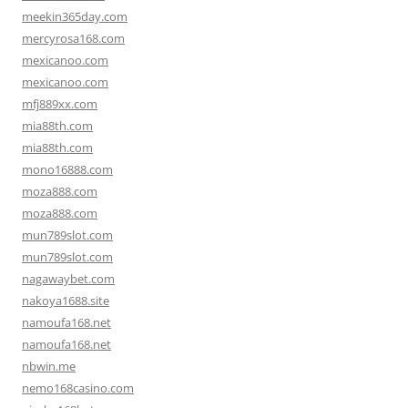
meekin365day.com
mercyrosa168.com
mexicanoo.com
mexicanoo.com
mfj889xx.com
mia88th.com
mia88th.com
mono16888.com
moza888.com
moza888.com
mun789slot.com
mun789slot.com
nagawaybet.com
nakoya1688.site
namoufa168.net
namoufa168.net
nbwin.me
nemo168casino.com