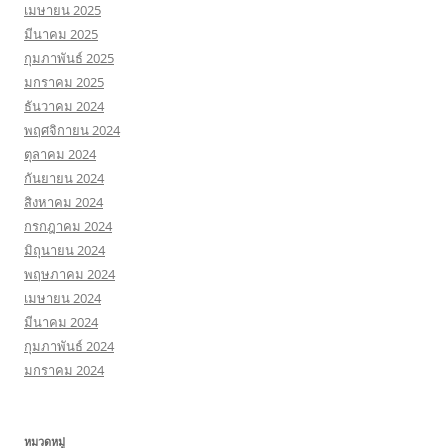
เมษายน 2025
มีนาคม 2025
กุมภาพันธ์ 2025
มกราคม 2025
ธันวาคม 2024
พฤศจิกายน 2024
ตุลาคม 2024
กันยายน 2024
สิงหาคม 2024
กรกฎาคม 2024
มิถุนายน 2024
พฤษภาคม 2024
เมษายน 2024
มีนาคม 2024
กุมภาพันธ์ 2024
มกราคม 2024
หมวดหมู่