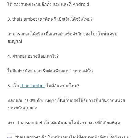
ได้ รองรับทุกระบบอีกทั้ง iOS และก็ Android
3. thaisiambet เครดิตฟรี เบิกเงินได้จริงไหม?
สามารถถอนได้จริง เมื่อเอาอย่างข้อจำกัดของโปรโมชั่นครบ
สมบูรณ์
4. ฝากถอนอย่างน้อยเท่าไร?
ไม่มีอย่างน้อย ฝากเริ่มต้นเพียงแต่ 1 บาทแค่นั้น
5. เว็บ
thaisiambet
ไม่มีอันตรายไหม?
ปลอดภัย 100% ด้วยเหตุว่าเป็นเว็บตรงได้รับการยืนยันจากหน่วย
งานพนันสุดยอด
สรุป: thaisiambet เว็บเดิมพันออนไลน์ครบวงจรที่ดีเยี่ยมที่สุด
thaisiambet คือเว็บพนันออนไลน์ที่ครบทุกฟังก์ชัน ทั้งยังระบบ