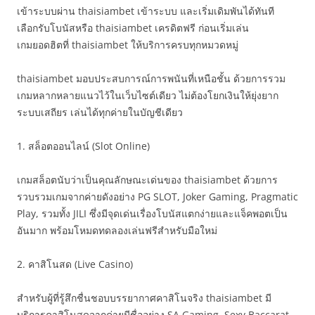
เข้าระบบผ่าน thaisiambet เข้าระบบ และเริ่มเดิมพันได้ทันที
เลือกรับโบนัสหรือ thaisiambet เครดิตฟรี ก่อนเริ่มเล่น
เกมยอดฮิตที่ thaisiambet ให้บริการครบทุกหมวดหมู่
thaisiambet มอบประสบการณ์การพนันที่เหนือชั้น ด้วยการรวม
เกมหลากหลายแนวไว้ในเว็บไซต์เดียว ไม่ต้องโยกเงินให้ยุ่งยาก
ระบบเสถียร เล่นได้ทุกค่ายในบัญชีเดียว
1. สล็อตออนไลน์ (Slot Online)
เกมสล็อตนับว่าเป็นคุณลักษณะเด่นของ thaisiambet ด้วยการ
รวบรวมเกมจากค่ายดังอย่าง PG SLOT, Joker Gaming, Pragmatic
Play, รวมทั้ง JILI ซึ่งมีจุดเด่นเรื่องโบนัสแตกง่ายและแจ็คพอตเป็น
อันมาก พร้อมโหมดทดลองเล่นฟรีสำหรับมือใหม่
2. คาสิโนสด (Live Casino)
สำหรับผู้ที่รู้สึกชื่นชอบบรรยากาศคาสิโนจริง thaisiambet มี
บริการคาสิโนสดจากค่ายมีชื่ออย่าง SA Gaming, Sexy Baccarat,