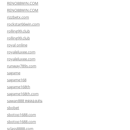
RENO88WIN.COM
RENO88WIN.COM
rizzbetx.com
rockstar66win.com
rolling99.club
rolling99.club
royal online
royaleluxee.com
royaleluxee.com
runway789s.com
sagame
sagame168
sagame168th
sagame168th.com
sawan888 ทดลองเล่น
sbobet
sbotop1688.com
sbotop1688.com
sclass8888.com