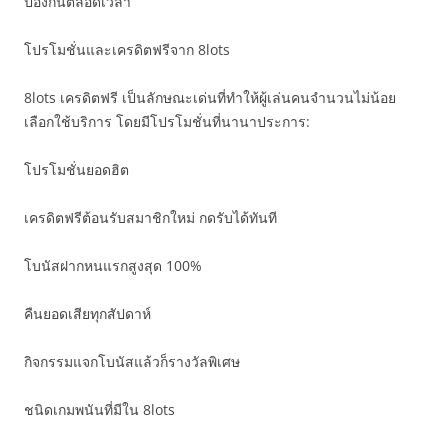
ป้องกันตลอดเวลา
โปรโมชั่นและเครดิตฟรีจาก 8lots
8lots เครดิตฟรี เป็นลักษณะเด่นที่ทำให้ผู้เล่นคนจำนวนไม่น้อย
เลือกใช้บริการ โดยมีโปรโมชั่นที่นานาประการ:
โปรโมชั่นยอดฮิต
เครดิตฟรีต้อนรับสมาชิกใหม่ กดรับได้ทันที
โบนัสฝากหนแรกสูงสุด 100%
คืนยอดเสียทุกสัปดาห์
กิจกรรมแจกโบนัสแล้วก็รางวัลพิเศษ
ชนิดเกมพนันที่มีใน 8lots