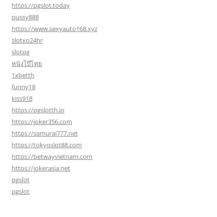
https://pgslot.today
pussy888
https://www.sexyauto168.xyz
slotxo24hr
slotpg
หนังโป๊ไทย
1xbetth
funny18
kiss918
https://pgslotth.io
https://joker356.com
https://samurai777.net
https://tokyoslot88.com
https://betwayvietnam.com
https://jokerasia.net
pgslot
pgslot