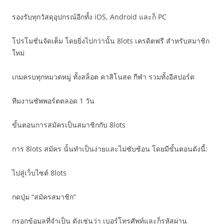
รองรับทุกวัสดุอุปกรณ์อีกทั้ง iOS, Android และก็ PC
โปรโมชั่นจัดเต็ม โดยยิ่งไปกว่านั้น 8lots เครดิตฟรี สำหรับสมาชิก
ใหม่
เกมครบทุกหมวดหมู่ ทั้งสล็อต คาสิโนสด กีฬา รวมทั้งอีสปอร์ต
ทีมงานซัพพอร์ตตลอด 1 วัน
ขั้นตอนการสมัครเป็นสมาชิกกับ 8lots
การ 8lots สมัคร นั้นทำเป็นง่ายและไม่ซับซ้อน โดยมีขั้นตอนดังนี้:
ไปสู่เว็บไซต์ 8lots
กดปุ่ม “สมัครสมาชิก”
กรอกข้อมูลที่จำเป็น ดังเช่นว่า เบอร์โทรศัพท์และก็รหัสผ่าน