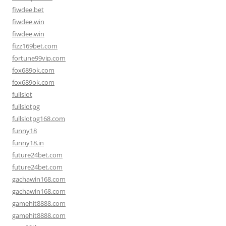
fiwdee.bet
fiwdee.win
fiwdee.win
fizz169bet.com
fortune99vip.com
fox689ok.com
fox689ok.com
fullslot
fullslotpg
fullslotpg168.com
funny18
funny18.in
future24bet.com
future24bet.com
gachawin168.com
gachawin168.com
gamehit8888.com
gamehit8888.com