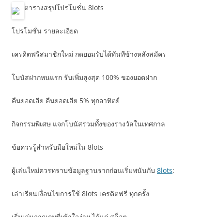
ตารางสรุปโปรโมชั่น 8lots
โปรโมชั่น รายละเอียด
เครดิตฟรีสมาชิกใหม่ กดยอมรับได้ทันทีข้างหลังสมัคร
โบนัสฝากหนแรก รับเพิ่มสูงสุด 100% ของยอดฝาก
คืนยอดเสีย คืนยอดเสีย 5% ทุกอาทิตย์
กิจกรรมพิเศษ แจกโบนัสรวมทั้งของรางวัลในเทศกาล
ข้อควรรู้สำหรับมือใหม่ใน 8lots
ผู้เล่นใหม่ควรทราบข้อมูลฐานรากก่อนเริ่มพนันกับ
8lots
:
เล่าเรียนเงื่อนไขการใช้ 8lots เครดิตฟรี ทุกครั้ง
เริ่มเล่นจากเกมที่เข้าใจง่าย ได้แก่ สล็อต