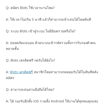
Q: สมัคร 8lots ใช้เวลานานไหม?
A: ใช้เวลาไม่เกิน 5 นาที แล้วก็สามารถเข้าเล่นได้โดยทันที
Q: ระบบ 8lots เข้าสู่ระบบ ไม่มีอันตรายหรือไม่?
A: ปลอดภัยแน่นอน ด้วยระบบเข้ารหัสรวมทั้งการรับรองตัวตน
หลายชั้น
Q: 8lots เครดิตฟรี กดรับได้ยังไง?
A:
8lots เครดิตฟรี
สมาชิกใหม่สามารถกดยอมรับได้ในทันทีหลัง
สมัคร
Q: สามารถเล่นผ่านมือถือได้ไหม?
A: ได้ รองรับอีกทั้ง iOS รวมทั้ง Android ใช้งานได้ทุกหนทุกแห่ง