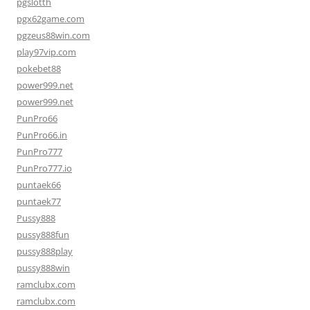
pgslotth
pgx62game.com
pgzeus88win.com
play97vip.com
pokebet88
power999.net
power999.net
PunPro66
PunPro66.in
PunPro777
PunPro777.io
puntaek66
puntaek77
Pussy888
pussy888fun
pussy888play
pussy888win
ramclubx.com
ramclubx.com