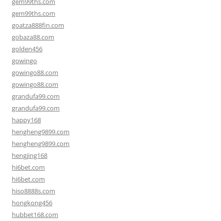
gem99ths.com
gem99ths.com
goatza888fin.com
gobaza88.com
golden456
gowingo
gowingo88.com
gowingo88.com
grandufa99.com
grandufa99.com
happy168
hengheng9899.com
hengheng9899.com
hengjing168
hi6bet.com
hi6bet.com
hiso8888s.com
hongkong456
hubbet168.com