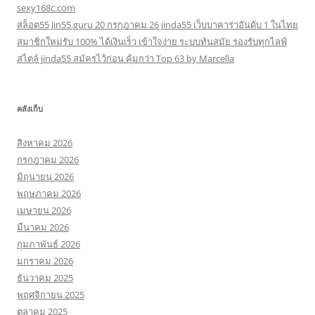
sexy168c.com
สล็อต55 Jin55.guru 20 กรกฎาคม 26 jinda55 เว็บบาคาร่าอันดับ 1 ในไทย
สมาชิกใหม่รับ 100% ได้เงินเร็ว เข้าใจง่าย ระบบทันสมัย รองรับทุกไลฟ์
สไตล์ jinda55 สมัครไว้ก่อน คุ้มกว่า Top 63 by Marcella
คลังเก็บ
สิงหาคม 2026
กรกฎาคม 2026
มิถุนายน 2026
พฤษภาคม 2026
เมษายน 2026
มีนาคม 2026
กุมภาพันธ์ 2026
มกราคม 2026
ธันวาคม 2025
พฤศจิกายน 2025
ตุลาคม 2025