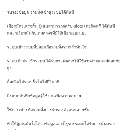
รับรองข้อมูล รวมทั้งเข้าสู่ระบบได้ทันที
เมื่อสมัครเสร็จสิ้น ผู้เล่นสามารถกดรับ 8lots เครดิตฟรี ได้ทันที
และก็เริ่มพนันกับเกมต่างๆที่มีให้เลือกเยอะแยะ
ระบบเข้าระบบที่ปลอดภัยรวมทั้งรวดเร็วทันใจ
ระบบ 8lots เข้าระบบ ได้รับการพัฒนาให้ใช้งานง่ายและปลอดภัย
สูง:
ล็อกอินได้รวดเร็วในไม่กี่วินาที
มีระบบบันทึกข้อมูลผู้ใช้งานเพื่อความสบาย
ใช้การเข้ารหัสรวมทั้งการรับรองตัวตนหลายชั้น
ทำให้ผู้เล่นมั่นใจได้ว่าข้อมูลและก็ธุรกรรมจะได้รับการคุ้มครอง