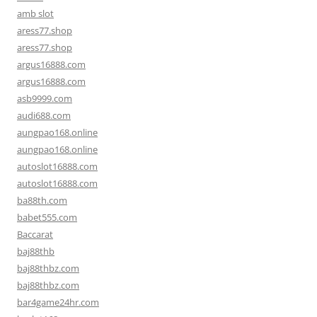
amb slot
aress77.shop
aress77.shop
argus16888.com
argus16888.com
asb9999.com
audi688.com
aungpao168.online
aungpao168.online
autoslot16888.com
autoslot16888.com
ba88th.com
babet555.com
Baccarat
baj88thb
baj88thbz.com
baj88thbz.com
bar4game24hr.com