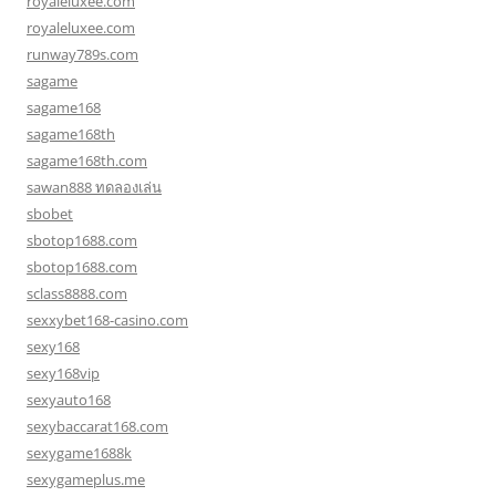
royaleluxee.com
royaleluxee.com
runway789s.com
sagame
sagame168
sagame168th
sagame168th.com
sawan888 ทดลองเล่น
sbobet
sbotop1688.com
sbotop1688.com
sclass8888.com
sexxybet168-casino.com
sexy168
sexy168vip
sexyauto168
sexybaccarat168.com
sexygame1688k
sexygameplus.me