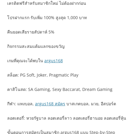
เครดิตฟรีสำหรับสมาชิกใหม่ ไม่ต้องฝากก่อน
โปรฝากแรก รับเพิ่ม 100% สูงสุด 1,000 บาท
คืนยอดเสียรายสัปดาห์ 5%
กิจกรรมสะสมแต้มแลกของขวัญ
เกมที่คุณจะได้พบใน
argus168
สล็อต: PG Soft, Joker, Pragmatic Play
คาสิโนสด: SA Gaming, Sexy Baccarat, Dream Gaming
กีฬา: แทงบอล,
argus168 สมัคร
บาสเกตบอล, มวย, อีสปอร์ต
ลอตเตอรี่: หวยรัฐบาล ลอตเตอรี่ลาว ลอตเตอรี่ฮานอย ลอตเตอรี่หุ้น
ขั้นตอนการสมัครเป็นสมาชิก argus168 แบบ Step-by-Step