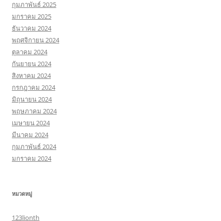
กุมภาพันธ์ 2025
มกราคม 2025
ธันวาคม 2024
พฤศจิกายน 2024
ตุลาคม 2024
กันยายน 2024
สิงหาคม 2024
กรกฎาคม 2024
มิถุนายน 2024
พฤษภาคม 2024
เมษายน 2024
มีนาคม 2024
กุมภาพันธ์ 2024
มกราคม 2024
หมวดหมู่
123lionth