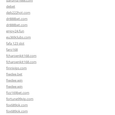
daruma1688.com
debet
dgb222hot.com
dr888bet.com
dr888bet.com
enjoy24.fun
eu369clubs.com
fafa 123 slot
faro168
fcharoenkit168.com
fcharoenkit168.com
finnivips.com
fiwdee.bet
fiwdee.win
fiwdee.win
fizz169bet.com
fortune99vip.com
fox689ok.com
fox689ok.com