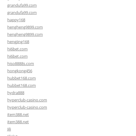
grandufa99.com
grandufa99.com
happy168
hengheng9899.com
hengheng9899.com
hengjing168
hi6bet.com
hi6bet.com
hiso8888s.com
hongkong456
hubbet168.com
hubbet168.com
hydra888
hyperclub-casino.com
hyperclub-casino.com
item388.net
item388.net
Jili