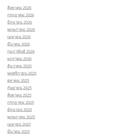
สิงหาคม 2026
กรกฎาคม 2026
มิถุนายน 2026
พฤษภาคม 2026
เมษายน 2026
มีนาคม 2026
กุมภาพันธ์ 2026
มกราคม 2026
ธันวาคม 2025
พฤศจิกายน 2025
ตุลาคม 2025
กันยายน 2025
สิงหาคม 2025
กรกฎาคม 2025
มิถุนายน 2025
พฤษภาคม 2025
เมษายน 2025
มีนาคม 2025