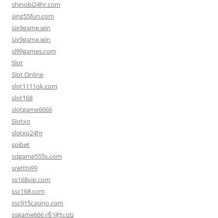
shinobi24hr.com
sing55fun.com
six9game.win
six9game.win
sl99games.com
Slot
Slot Online
slot1111ok.com
slot168
slotgame6666
Slotxo
slotxo24hr
soibet
sqgame555s.com
sretthi99
ss168vip.com
ssc168.com
ssc915casino.com
ssgame666 เข้าสู่ระบบ