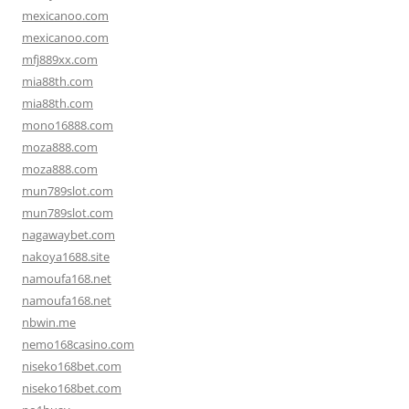
mexicanoo.com
mexicanoo.com
mfj889xx.com
mia88th.com
mia88th.com
mono16888.com
moza888.com
moza888.com
mun789slot.com
mun789slot.com
nagawaybet.com
nakoya1688.site
namoufa168.net
namoufa168.net
nbwin.me
nemo168casino.com
niseko168bet.com
niseko168bet.com