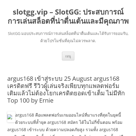
slotgg.vip – SlotGG: ประสบการณ์
การเล่นสล็อตที่น่าตื่นเต้นและมีคุณภาพ
SlotGG มอบประสบการณ์การเล่นสล็อตที่น่าตื่นเต้นและได้รับการยอมรับ,
ด้วยโปรโมชั่นที่คุณไม่ควรพลาด.
ข้าม
เมนู
ไป
ยัง
เนื้อหา
argus168 เข้าสู่ระบบ 25 August argus168
เครดิตฟรี รีวิวผู้เล่นจริงเพียบทุกแพลตฟอร์ม
เติมแล้วไม่ต้องโยกเครดิตยอดเข้าเต็ม ไม่มีหัก
Top 100 by Ernie
argus168 คือแพลตฟอร์มเกมออนไลน์ที่มาแรงที่สุดในยุคนี้
ด้วยระบบที่ล้ำยุค argus168 สมัคร ได้ในไม่กี่ขั้นตอน พร้อม
argus168 เข้าระบบ ด้วยความปลอดภัยสูง รวมทั้ง argus168