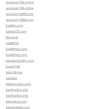
aungpao168.online
aungpao168.online
autoslot16888.com
autoslot16888.com
ba88th.com
babet555.com
Baccarat
baj88thb
baj88thbz.com
baj88thbz.com
bar4game24hr.com
baslot168
bbp168.me
bestbet
betboxclubs.com
betflixtikto.info
betflixtikto.info
betm4vip.com
betwin6666.com