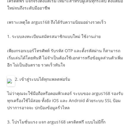
เครดิตฟรี แจกจริงตั้งแต่เริ่ม เหมาะสำหรับผู้เล่นทุกระดับ ตั้งแต่มือ
ใหม่จนถึงระดับมืออาชีพ
เพราะเหตุใด argus168 ถึงได้รับความนิยมอย่างรวดเร็ว
1. ระบบลงทะเบียนสมัครสมาชิกแบบใหม่ ใช้งานง่าย
เพียงกรอกเบอร์โทรศัพท์ รับรหัส OTP และตั้งรหัสผ่าน ก็สามารถ
เริ่มเล่นได้โดยทันที ไม่จำเป็นต้องใช้เอกสารหรือข้อมูลส่วนตัวเพิ่ม
อีก ไม่เป็นอันตราย รวดเร็วทันใจ
2. เข้าสู่ระบบได้ทุกแพลตฟอร์ม
ไม่ว่าคุณจะใช้มือถือหรือคอมพิวเตอร์ ระบบของ argus168 รองรับ
ทุกเครื่องใช้ไม้สอย ทั้งยัง iOS และ Android ด้วยระบบ SSL ป้อม
ปราการอาจจะ ปกป้องข้อมูลรั่วไหล
3. โปรโมชั่นแรง แจก argus168 เครดิตฟรี แบบไม่มีกั๊ก