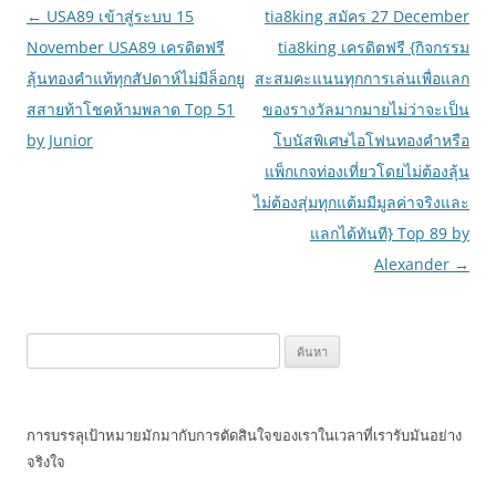
เมนู
←
USA89 เข้าสู่ระบบ 15
tia8king สมัคร 27 December
นำทาง
November USA89 เครดิตฟรี
tia8king เครดิตฟรี {กิจกรรม
เรื่อง
ลุ้นทองคำแท้ทุกสัปดาห์ไม่มีล็อกยู
สะสมคะแนนทุกการเล่นเพื่อแลก
สสายท้าโชคห้ามพลาด Top 51
ของรางวัลมากมายไม่ว่าจะเป็น
by Junior
โบนัสพิเศษไอโฟนทองคำหรือ
แพ็กเกจท่องเที่ยวโดยไม่ต้องลุ้น
ไม่ต้องสุ่มทุกแต้มมีมูลค่าจริงและ
แลกได้ทันที} Top 89 by
Alexander
→
ค้นหา
สำหรับ:
การบรรลุเป้าหมายมักมากับการตัดสินใจของเราในเวลาที่เรารับมันอย่าง
จริงใจ