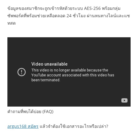
ข้อมูลของสมาชิกจะถูกเข้ารหัสด้วยระบบ AES-256 พร้อมกลุ่ม
ซัพพอร์ตที่พร้อมช่วยเหลือตลอด 24 ชั่วโมง ผ่านหนทางไลน์และแช
ทสด
คำถามที่พบได้บ่อย (FAQ)
argus168 สมัคร
แล้วจำต้องใช้เอกสารอะไรหรือเปล่า?