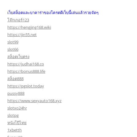
เว็บสล็อตและบาคาร่าของโครตดีเว็บนี้เล่นแล้วรวยจัดๆ
โจ๊กเกอร์123
https://hengjing168.wiki
https://jin55.net
slot99
slot66
สล็อตเว็บตรง
https://judhai168.co
https://bonus888.life
สล็อต888
https://pgslot.today
pussy888
https://www.sexyauto168.xyz
slotxo24hr
slotpg
หนังโป๊ไทย
1xbetth