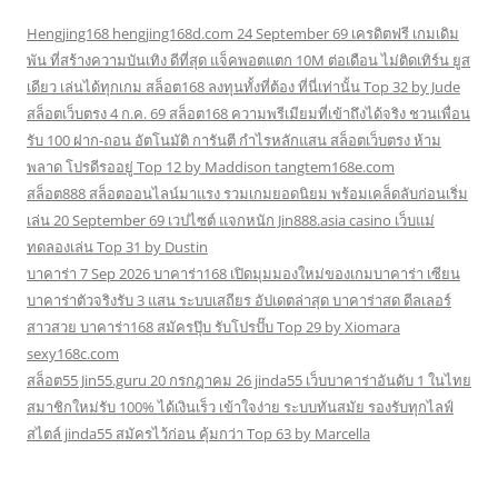
Hengjing168 hengjing168d.com 24 September 69 เครดิตฟรี เกมเดิม
พัน ที่สร้างความบันเทิง ดีที่สุด แจ็คพอตแตก 10M ต่อเดือน ไม่ติดเทิร์น ยูส
เดียว เล่นได้ทุกเกม สล็อต168 ลงทุนทั้งที่ต้อง ที่นี่เท่านั้น Top 32 by Jude
สล็อตเว็บตรง 4 ก.ค. 69 สล็อต168 ความพรีเมียมที่เข้าถึงได้จริง ชวนเพื่อน
รับ 100 ฝาก-ถอน อัตโนมัติ การันตี กำไรหลักแสน สล็อตเว็บตรง ห้าม
พลาด โปรดีรออยู่ Top 12 by Maddison tangtem168e.com
สล็อต888 สล็อตออนไลน์มาแรง รวมเกมยอดนิยม พร้อมเคล็ดลับก่อนเริ่ม
เล่น 20 September 69 เวปไซต์ แจกหนัก Jin888.asia casino เว็บแม่
ทดลองเล่น Top 31 by Dustin
บาคาร่า 7 Sep 2026 บาคาร่า168 เปิดมุมมองใหม่ของเกมบาคาร่า เซียน
บาคาร่าตัวจริงรับ 3 แสน ระบบเสถียร อัปเดตล่าสุด บาคาร่าสด ดีลเลอร์
สาวสวย บาคาร่า168 สมัครปุ๊บ รับโปรปั๊บ Top 29 by Xiomara
sexy168c.com
สล็อต55 Jin55.guru 20 กรกฎาคม 26 jinda55 เว็บบาคาร่าอันดับ 1 ในไทย
สมาชิกใหม่รับ 100% ได้เงินเร็ว เข้าใจง่าย ระบบทันสมัย รองรับทุกไลฟ์
สไตล์ jinda55 สมัครไว้ก่อน คุ้มกว่า Top 63 by Marcella