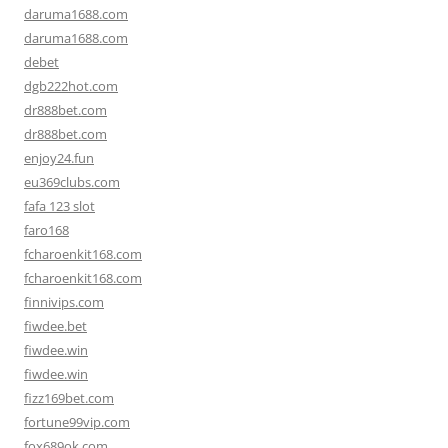
daruma1688.com
daruma1688.com
debet
dgb222hot.com
dr888bet.com
dr888bet.com
enjoy24.fun
eu369clubs.com
fafa 123 slot
faro168
fcharoenkit168.com
fcharoenkit168.com
finnivips.com
fiwdee.bet
fiwdee.win
fiwdee.win
fizz169bet.com
fortune99vip.com
fox689ok.com