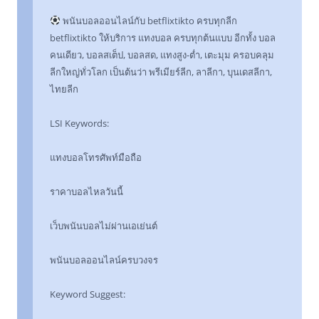
พนันบอลออนไลน์กับ betflixtikto ครบทุกลีก
betflixtikto ให้บริการ แทงบอล ครบทุกต้นแบบ อีกทั้ง บอล
คนเดียว, บอลสเต็ป, บอลสด, แทงสูง-ต่ำ, เตะมุม ครอบคลุม
ลีกใหญ่ทั่วโลก เป็นต้นว่า พรีเมียร์ลีก, ลาลีกา, บุนเดสลีกา,
ไทยลีก
LSI Keywords:
แทงบอลโทรศัพท์มือถือ
ราคาบอลไหลวันนี้
เว็บพนันบอลไม่ผ่านเอเย่นต์
พนันบอลออนไลน์ครบวงจร
Keyword Suggest: