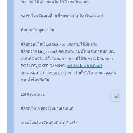
ระบบออโต้ ฝากถอนใน 10 วิ รองรับวอเลท
รองรับโทรศัพท์เคลื่อนที่ทุกระบบ ไม่ต้องโหลดแอป
ทีมแอดมินดูแล 1 วัน
สล็อตออนไลน์ betflixtikto แตกง่าย ได้เงินจริง
สล็อตจาก kingxxxbet คัดเฉพาะเกมที่โบนัสแตกหนัก เล่น
ง่ายได้เงินจริง มีทั้งยังเกมจากค่ายที่ได้รับความนิยมอย่าง
PG SLOT, JOKER GAMING,
betflixtikto เครดิตฟรี
PRAGMATIC PLAY, JILI, CQ9 รองรับทั้งยังโหมดทดลองเล่น
รวมทั้งซื้อฟรีสปิน
LSI Keywords:
สล็อตเว็บไซต์ตรงไม่ผ่านเอเย่นต์
เกมสล็อตโทรศัพท์มือถือได้เงินจริง