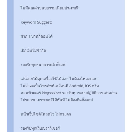
ไม่มีคุณค่าขนบธรรมเนียมประเพณี
Keyword Suggest:
ฝาก 1 บาทก็ถอนได้
เบิกเงินไม่จำกัด
รองรับทุกธนาคารแล้วก็แอป
เล่นง่ายได้ทุกเครื่องใช้ไม้สอย ไม่ต้องโหลดแอป
ไม่ว่าจะเป็นโทรศัพท์เคลื่อนที่ Android, iOS หรือ
คอมพิวเตอร์ kingxxxbet รองรับทุกระบบปฏิบัติการ เล่นผ่าน
โปรแกรมเบราเซอร์ได้ทันที ไม่ต้องติดตั้งแอป
หน้าเว็บไซต์โหลดไว ไม่กระตุก
รองรับทุกเว็บเบราว์เซอร์