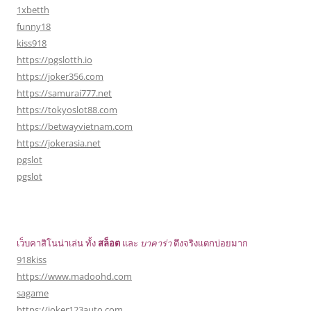
1xbetth
funny18
kiss918
https://pgslotth.io
https://joker356.com
https://samurai777.net
https://tokyoslot88.com
https://betwayvietnam.com
https://jokerasia.net
pgslot
pgslot
เว็บคาสิโนน่าเล่น ทั้ง
สล็อต
และ
บาคาร่า
ตึงจริงแตกบ่อยมาก
918kiss
https://www.madoohd.com
sagame
https://joker123auto.com