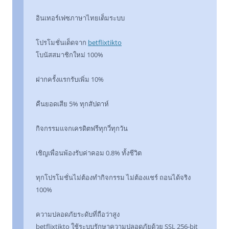
อินเทอร์เฟซภาษาไทยเต็มระบบ
โปรโมชั่นเด็ดจาก
betflixtikto
โบนัสสมาชิกใหม่ 100%
ฝากครั้งแรกรับเพิ่ม 10%
คืนยอดเสีย 5% ทุกสัปดาห์
กิจกรรมแจกเครดิตฟรีทุกวี่ทุกวัน
เชิญเพื่อนพ้องรับค่าคอม 0.8% ทั้งชีวิต
ทุกโปรโมชั่นไม่ต้องทำกิจกรรม ไม่ต้องแชร์ ถอนได้จริง
100%
ความปลอดภัยระดับที่ถือว่าสูง
betflixtikto ใช้ระบบรักษาความปลอดภัยด้วย SSL 256-bit