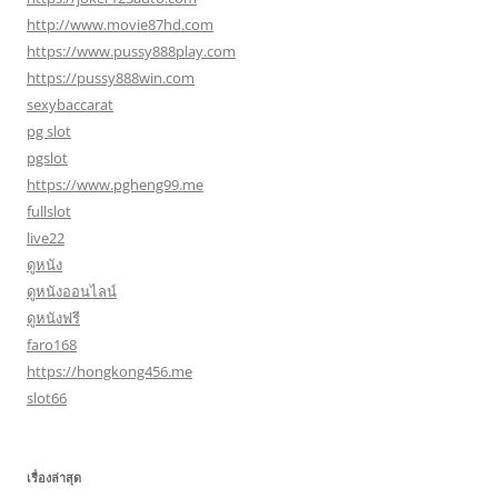
http://www.movie87hd.com
https://www.pussy888play.com
https://pussy888win.com
sexybaccarat
pg slot
pgslot
https://www.pgheng99.me
fullslot
live22
ดูหนัง
ดูหนังออนไลน์
ดูหนังฟรี
faro168
https://hongkong456.me
slot66
เรื่องล่าสุด