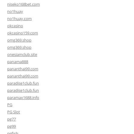
niseko168bet.com
no1huay
no1huay.com
okcasino
okcasino159.com
omg369.shop
omg369.shop
onesiamclub.site
panama888
pananthai99.com
pananthai99.com
paradise1club.fun
paradise1club.fun
paramax1688.info
PG
PG Slot
pg77
pg99
pgfish