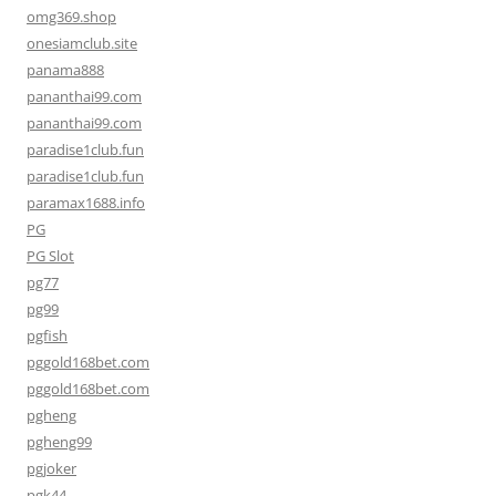
omg369.shop
onesiamclub.site
panama888
pananthai99.com
pananthai99.com
paradise1club.fun
paradise1club.fun
paramax1688.info
PG
PG Slot
pg77
pg99
pgfish
pggold168bet.com
pggold168bet.com
pgheng
pgheng99
pgjoker
pgk44