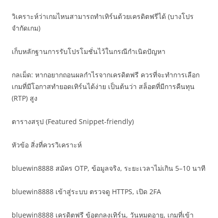
วิเคราะห์ว่าเกมไหนสามารถทำเทิร์นด้วยเครดิตฟรีได้ (บางโปร
จำกัดเกม)
เก็บหลักฐานการรับโปรโมชั่นไว้ในกรณีกำเนิดปัญหา
กลเม็ด: หากอยากถอนผลกำไรจากเครดิตฟรี ควรที่จะทำการเลือก
เกมที่มีโอกาสทำยอดเทิร์นได้ง่าย เป็นต้นว่า สล็อตที่มีการคืนทุน
(RTP) สูง
ตารางสรุป (Featured Snippet-friendly)
หัวข้อ สิ่งที่ควรวิเคราะห์
bluewin8888 สมัคร OTP, ข้อมูลจริง, ระยะเวลาไม่เกิน 5–10 นาที
bluewin8888 เข้าสู่ระบบ ตรวจดู HTTPS, เปิด 2FA
bluewin8888 เครดิตฟรี ข้อตกลงเทิร์น, วันหมดอายุ, เกมที่เข้า