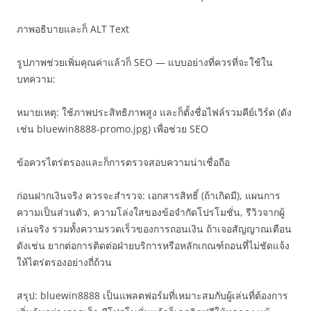
ภาพอธิบายและก็ ALT Text
รูปภาพช่วยเพิ่มคุณค่าแล้วก็ SEO — แบบอย่างที่ควรที่จะใช้ใน
บทความ:
หมายเหตุ: ใช้ภาพประสิทธิภาพสูง และก็ตั้งชื่อไฟล์รวมคีย์เวิร์ด (ดัง
เช่น bluewin8888-promo.jpg) เพื่อช่วย SEO
ข้อควรไตร่ตรองและก็การตรวจสอบความน่าเชื่อถือ
ก่อนฝากเงินจริง ควรจะสำรวจ: เอกสารสิทธิ์ (ถ้าเกิดมี), แผนการ
ความเป็นส่วนตัว, ความโล่งใสของข้อจำกัดโปรโมชั่น, รีวิวจากผู้
เล่นจริง รวมทั้งความรวดเร็วของการถอนเงิน ถ้าเจอสัญญาณเตือน
ดังเช่น ยากต่อการติดต่อฝ่ายบริการหรือหลักเกณฑ์ถอนที่ไม่ชัดแจ้ง
ให้ไตร่ตรองอย่างถี่ถ้วน
สรุป: bluewin8888 เป็นแพลตฟอร์มที่เหมาะสมกับผู้เล่นที่ต้องการ