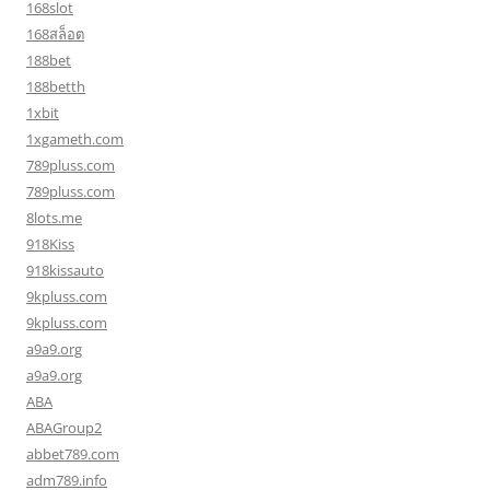
168slot
168สล็อต
188bet
188betth
1xbit
1xgameth.com
789pluss.com
789pluss.com
8lots.me
918Kiss
918kissauto
9kpluss.com
9kpluss.com
a9a9.org
a9a9.org
ABA
ABAGroup2
abbet789.com
adm789.info