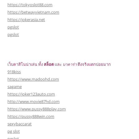
https://tokyoslot88.com
https://betwayvietnam.com
https://jokerasia.net
pgslot
pgslot
เว็บคาสิโนน่าเล่น ทั้ง
สล็อต
และ
บาคาร่า
ตึงจริงแตกบ่อยมาก
918kiss
https://www.madoohd.com
sagame
https://joker123auto.com
http://www.movie87hd.com
https://www.pussy888play.com
https://pussy888win.com
sexybaccarat
pg slot
pgslot