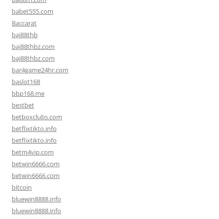
babet555.com
Baccarat
baj88thb
baj88thbz.com
baj88thbz.com
bar4game24hr.com
baslot168
bbp168.me
bestbet
betboxclubs.com
betflixtikto.info
betflixtikto.info
betm4vip.com
betwin6666.com
betwin6666.com
bitcoin
bluewin8888.info
bluewin8888.info