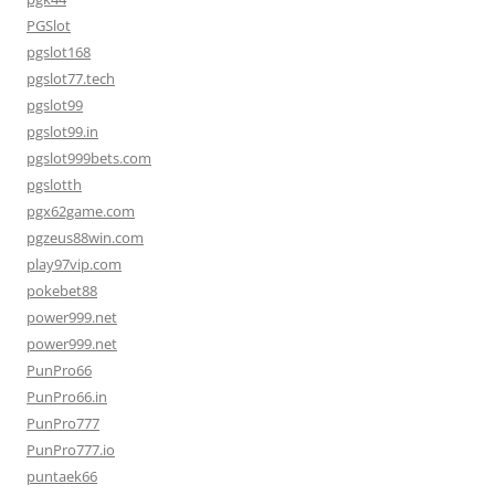
PGSlot
pgslot168
pgslot77.tech
pgslot99
pgslot99.in
pgslot999bets.com
pgslotth
pgx62game.com
pgzeus88win.com
play97vip.com
pokebet88
power999.net
power999.net
PunPro66
PunPro66.in
PunPro777
PunPro777.io
puntaek66