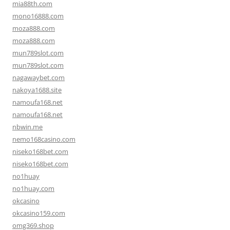
mia88th.com
mono16888.com
moza888.com
moza888.com
mun789slot.com
mun789slot.com
nagawaybet.com
nakoya1688.site
namoufa168.net
namoufa168.net
nbwin.me
nemo168casino.com
niseko168bet.com
niseko168bet.com
no1huay
no1huay.com
okcasino
okcasino159.com
omg369.shop