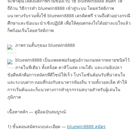
จะพาคุณไล่ตั้งแต่ภาพรวมของเว็บ วิธี bluewin8888 สมัคร ให้
ถี่ถ้วน วิธีการทำ bluewin8888 เข้าสู่ระบบ โดยสวัสดิภาพ
แนวทางรับรวมทั้งใช้ bluewin8888 เครดิตฟรี รวมถึงตัวอย่างกรณี
ศึกษาและข้อแนะนำเชิงปฏิบัติ เพื่อให้คุณตกลงใจได้อย่างแน่ใจแล้ว
ก็พร้อมเริ่มโดยสวัสดิภาพ
ภาพรวมสั้นๆของ bluewin8888
bluewin8888 เป็นแพลตฟอร์มศูนย์รวมเกมหลากหลายชนิดไว้
ภายในที่เดียว ทั้งสล็อต คาสิโนสด เกมโต๊ะ และเกมยิงปลา
ข้อดีหลักคือการสมัครที่ดีไซน์ให้เร็ว โปรโมชั่นต้อนรับที่น่าสนใจ
และระบบฝาก-ถอนที่รองรับธนาคารท้องถิ่น รวมทั้งวอลเล็ต ทำให้
การเริ่มต้นและก็แนวทางการทำธุรกรรมสบายสำหรับผู้เล่นใน
ภูมิภาค
เนื้อหาหลัก — คู่มือฉบับสมบูรณ์
1) ขั้นตอนสมัครแบบละเอียด —
bluewin8888 สมัคร