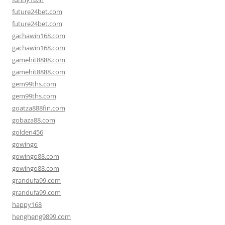
future24bet.com
future24bet.com
gachawin168.com
gachawin168.com
gamehit8888.com
gamehit8888.com
gem99ths.com
gem99ths.com
goatza888fin.com
gobaza88.com
golden456
gowingo
gowingo88.com
gowingo88.com
grandufa99.com
grandufa99.com
happy168
hengheng9899.com