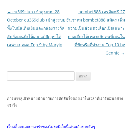
เมนู
←
eu369club เข้าสู่ระบบ 28
bombet888 เครดิตฟรี 27
นำทาง
October eu369club เข้าสู่ระบบ
ธันวาคม bombet888 สมัคร เพิ่ม
เรื่อง
ทั้งโบนัสเติมเงินและกล่องรางวัล
ความเป็นส่วนตัวเลือกเปิดเฉพาะ
ลับยิ่งเล่นยิ่งได้มากแก้ปัญหาได้
บางเสียงได้เหมาะกับคนที่เล่นใน
เฉพาะบุคคล Top 9 by Maryjo
ที่พักหรือที่ทำงาน Top 10 by
Gennie
→
ค้นหา
สำหรับ:
การบรรลุเป้าหมายมักมากับการตัดสินใจของเราในเวลาที่เรารับมันอย่าง
จริงใจ
เว็บสล็อตและบาคาร่าของโครตดีเว็บนี้เล่นแล้วรวยจัดๆ