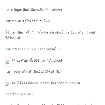
FAQ: ปัญหาที่พบได้มากเกี่ยวกับ carlo99
carlo99 สมัครใช้เวลานานไหม?
ใช้เวลาเพียงแต่ไม่กี่นาทีก็สมัครสมาชิกเป็นระเบียบ พร้อมเริ่มพนัน
ได้ในทันที
carlo99 เข้าระบบผ่านมือถือได้หรือไม่?
ได้ รองรับอีกทั้ง iOS แล้วก็ Android
carlo99 เครดิตฟรี เบิกเงินได้ใช่หรือไม่?
ถอนได้จริง เพียงกระทำตามข้อจำกัดที่เว็บกำหนด
กรณีศึกษาผู้เล่นจริง