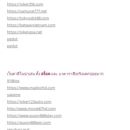
https://joker356.com
https://samurai777.net
https://tokyoslot88.com
https://betwayvietnam.com
https://jokerasia.net
pgslot
pgslot
เว็บคาสิโนน่าเล่น ทั้ง
สล็อต
และ
บาคาร่า
ตึงจริงแตกบ่อยมาก
918kiss
https://www.madoohd.com
sagame
https://joker123auto.com
http://www.movie87hd.com
https://www.pussy888play.com
https://pussy888win.com
sexybaccarat