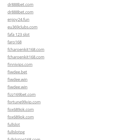
dr888bet.com
dr888bet.com
enjoy24.fun
eu369clubs.com
fafa 123 slot
faro168
fcharoenkit168.com
fcharoenkit168.com
finnivips.com
fiwdee.bet
fiwdee.win
fiwdee.win
fizz169bet.com
fortune99vip.com
fox689ok.com
fox689ok.com
fullslot
fullslotpg
fullslotpg168.com