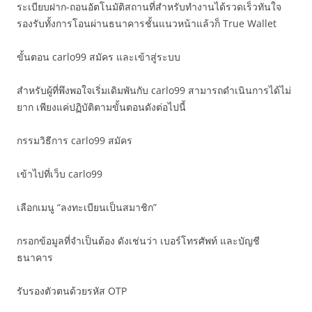
ระเบียบฝาก-ถอนอัตโนมัติสถานที่สำหรับทำงานได้รวดเร็วทันใจ
รองรับทั้งการโอนผ่านธนาคารชั้นแนวหน้าแล้วก็ True Wallet
ขั้นตอน carlo99 สมัคร และเข้าสู่ระบบ
สำหรับผู้ที่พึงพอใจเริ่มเดิมพันกับ carlo99 สามารถดำเนินการได้ไม่
ยาก เพียงแค่ปฏิบัติตามขั้นตอนดังต่อไปนี้
กรรมวิธีการ carlo99 สมัคร
เข้าไปที่เว็บ carlo99
เลือกเมนู “ลงทะเบียนเป็นสมาชิก”
กรอกข้อมูลที่จำเป็นต้อง ดังเช่นว่า เบอร์โทรศัพท์ และบัญชี
ธนาคาร
รับรองตัวตนด้วยรหัส OTP