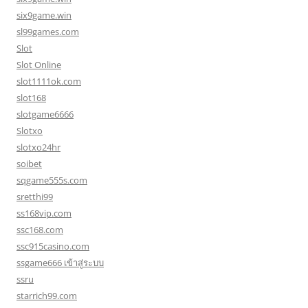
six9game.win
sl99games.com
Slot
Slot Online
slot1111ok.com
slot168
slotgame6666
Slotxo
slotxo24hr
soibet
sqgame555s.com
sretthi99
ss168vip.com
ssc168.com
ssc915casino.com
ssgame666 เข้าสู่ระบบ
ssru
starrich99.com