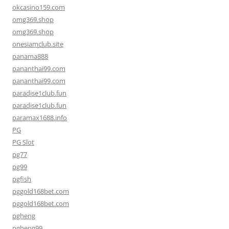
okcasino159.com
omg369.shop
omg369.shop
onesiamclub.site
panama888
pananthai99.com
pananthai99.com
paradise1club.fun
paradise1club.fun
paramax1688.info
PG
PG Slot
pg77
pg99
pgfish
pggold168bet.com
pggold168bet.com
pgheng
pgheng99