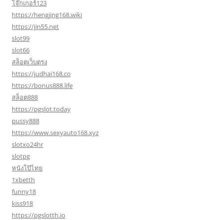
โจ๊กเกอร์123
https://hengjing168.wiki
https://jin55.net
slot99
slot66
สล็อตเว็บตรง
https://judhai168.co
https://bonus888.life
สล็อต888
https://pgslot.today
pussy888
https://www.sexyauto168.xyz
slotxo24hr
slotpg
หนังโป๊ไทย
1xbetth
funny18
kiss918
https://pgslotth.io