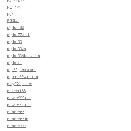
pgjoker
pgk44
PGSlot
pgslot168
pgslot77.tech
pgslot99
pgslot99.in
pgslot999bets.com
pgslotth
pgx62game.com
pgzeus88win.com
play97vip.com
pokebet88
power999.net
power999.net
PunPro66
PunPro66.in
PunPro777