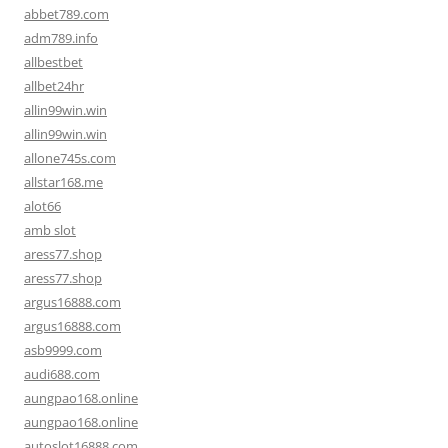
abbet789.com
adm789.info
allbestbet
allbet24hr
allin99win.win
allin99win.win
allone745s.com
allstar168.me
alot66
amb slot
aress77.shop
aress77.shop
argus16888.com
argus16888.com
asb9999.com
audi688.com
aungpao168.online
aungpao168.online
autoslot16888.com