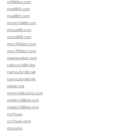
mfj889xx.com
mia88th.com
mia88th.com
mono16888.com
moza888.com
moza888.com
mun789slot.com
mun789slot.com
nagawaybet.com
nakoya1688.site
namoufa168.net
namoufa168.net
nbwin.me
nemo168casino.com
niseko168bet.com
niseko168bet.com
no1huay
no1huay.com
okcasino