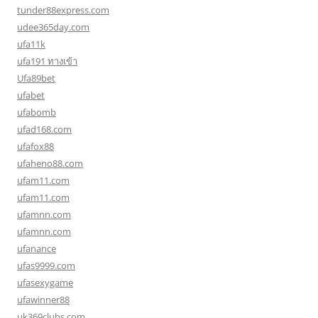
tunder88express.com
udee365day.com
ufa11k
ufa191 ทางเข้า
Ufa89bet
ufabet
ufabomb
ufad168.com
ufafox88
ufaheno88.com
ufam11.com
ufam11.com
ufamnn.com
ufamnn.com
ufanance
ufas9999.com
ufasexygame
ufawinner88
uk369clubs.com