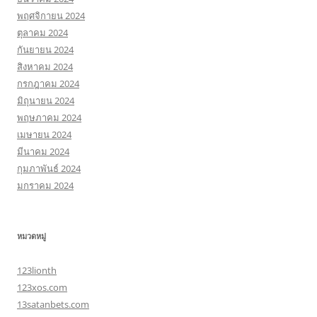
พฤศจิกายน 2024
ตุลาคม 2024
กันยายน 2024
สิงหาคม 2024
กรกฎาคม 2024
มิถุนายน 2024
พฤษภาคม 2024
เมษายน 2024
มีนาคม 2024
กุมภาพันธ์ 2024
มกราคม 2024
หมวดหมู่
123lionth
123xos.com
13satanbets.com