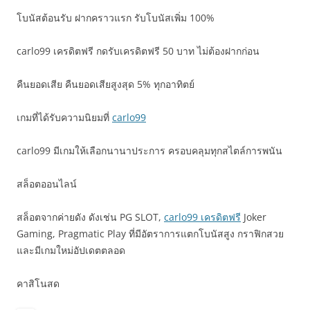
โบนัสต้อนรับ ฝากคราวแรก รับโบนัสเพิ่ม 100%
carlo99 เครดิตฟรี กดรับเครดิตฟรี 50 บาท ไม่ต้องฝากก่อน
คืนยอดเสีย คืนยอดเสียสูงสุด 5% ทุกอาทิตย์
เกมที่ได้รับความนิยมที่
carlo99
carlo99 มีเกมให้เลือกนานาประการ ครอบคลุมทุกสไตล์การพนัน
สล็อตออนไลน์
สล็อตจากค่ายดัง ดังเช่น PG SLOT,
carlo99 เครดิตฟรี
Joker
Gaming, Pragmatic Play ที่มีอัตราการแตกโบนัสสูง กราฟิกสวย
และมีเกมใหม่อัปเดตตลอด
คาสิโนสด