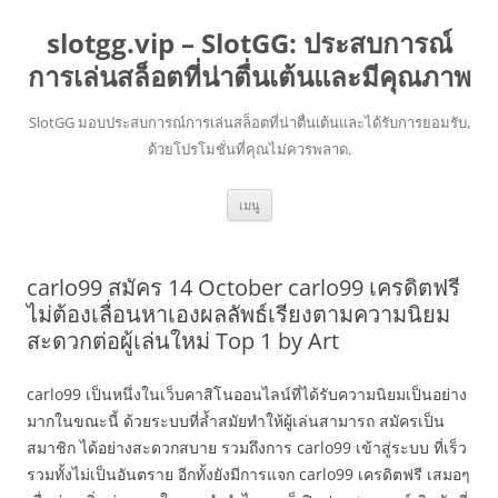
slotgg.vip – SlotGG: ประสบการณ์
การเล่นสล็อตที่น่าตื่นเต้นและมีคุณภาพ
SlotGG มอบประสบการณ์การเล่นสล็อตที่น่าตื่นเต้นและได้รับการยอมรับ,
ด้วยโปรโมชั่นที่คุณไม่ควรพลาด.
ข้าม
เมนู
ไป
ยัง
เนื้อหา
carlo99 สมัคร 14 October carlo99 เครดิตฟรี
ไม่ต้องเลื่อนหาเองผลลัพธ์เรียงตามความนิยม
สะดวกต่อผู้เล่นใหม่ Top 1 by Art
carlo99 เป็นหนึ่งในเว็บคาสิโนออนไลน์ที่ได้รับความนิยมเป็นอย่าง
มากในขณะนี้ ด้วยระบบที่ล้ำสมัยทำให้ผู้เล่นสามารถ สมัครเป็น
สมาชิก ได้อย่างสะดวกสบาย รวมถึงการ carlo99 เข้าสู่ระบบ ที่เร็ว
รวมทั้งไม่เป็นอันตราย อีกทั้งยังมีการแจก carlo99 เครดิตฟรี เสมอๆ