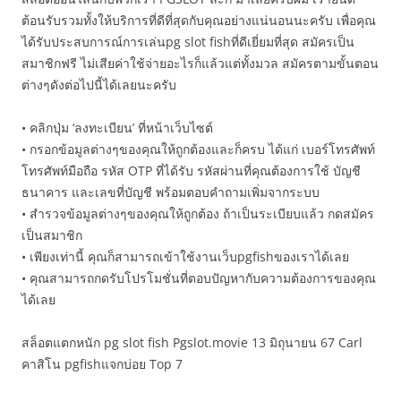
ต้อนรับรวมทั้งให้บริการที่ดีที่สุดกับคุณอย่างแน่นอนนะครับ เพื่อคุณ
ได้รับประสบการณ์การเล่นpg slot fishที่ดีเยี่ยมที่สุด สมัครเป็น
สมาชิกฟรี ไม่เสียค่าใช้จ่ายอะไรก็แล้วแต่ทั้งมวล สมัครตามขั้นตอน
ต่างๆดังต่อไปนี้ได้เลยนะครับ
• คลิกปุ่ม ‘ลงทะเบียน’ ที่หน้าเว็บไซต์
• กรอกข้อมูลต่างๆของคุณให้ถูกต้องและก็ครบ ได้แก่ เบอร์โทรศัพท์
โทรศัพท์มือถือ รหัส OTP ที่ได้รับ รหัสผ่านที่คุณต้องการใช้ บัญชี
ธนาคาร และเลขที่บัญชี พร้อมตอบคำถามเพิ่มจากระบบ
• สำรวจข้อมูลต่างๆของคุณให้ถูกต้อง ถ้าเป็นระเบียบแล้ว กดสมัคร
เป็นสมาชิก
• เพียงเท่านี้ คุณก็สามารถเข้าใช้งานเว็บpgfishของเราได้เลย
• คุณสามารถกดรับโปรโมชั่นที่ตอบปัญหากับความต้องการของคุณ
ได้เลย
สล็อตแตกหนัก pg slot fish Pgslot.movie 13 มิถุนายน 67 Carl
คาสิโน pgfishแจกบ่อย Top 7