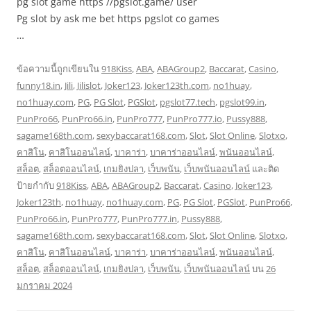
pg slot game https //pgslot.game/ user
Pg slot by ask me bet https pgslot co games
…
ข้อความนี้ถูกเขียนใน
918Kiss
,
ABA
,
ABAGroup2
,
Baccarat
,
Casino
,
funny18.in
,
Jili
,
Jilislot
,
Joker123
,
Joker123th.com
,
no1huay
,
no1huay.com
,
PG
,
PG Slot
,
PGSlot
,
pgslot77.tech
,
pgslot99.in
,
PunPro66
,
PunPro66.in
,
PunPro777
,
PunPro777.io
,
Pussy888
,
sagame168th.com
,
sexybaccarat168.com
,
Slot
,
Slot Online
,
Slotxo
,
คาสิโน
,
คาสิโนออนไลน์
,
บาคาร่า
,
บาคาร่าออนไลน์
,
พนันออนไลน์
,
สล็อต
,
สล็อตออนไลน์
,
เกมยิงปลา
,
เว็บพนัน
,
เว็บพนันออนไลน์
และติด
ป้ายกำกับ
918Kiss
,
ABA
,
ABAGroup2
,
Baccarat
,
Casino
,
Joker123
,
Joker123th
,
no1huay
,
no1huay.com
,
PG
,
PG Slot
,
PGSlot
,
PunPro66
,
PunPro66.in
,
PunPro777
,
PunPro777.in
,
Pussy888
,
sagame168th.com
,
sexybaccarat168.com
,
Slot
,
Slot Online
,
Slotxo
,
คาสิโน
,
คาสิโนออนไลน์
,
บาคาร่า
,
บาคาร่าออนไลน์
,
พนันออนไลน์
,
สล็อต
,
สล็อตออนไลน์
,
เกมยิงปลา
,
เว็บพนัน
,
เว็บพนันออนไลน์
บน
26
มกราคม 2024