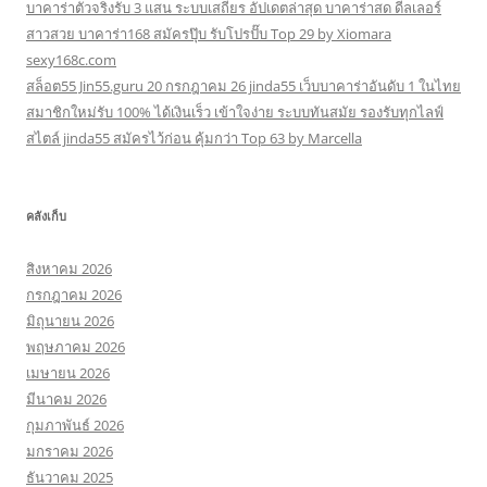
บาคาร่าตัวจริงรับ 3 แสน ระบบเสถียร อัปเดตล่าสุด บาคาร่าสด ดีลเลอร์
สาวสวย บาคาร่า168 สมัครปุ๊บ รับโปรปั๊บ Top 29 by Xiomara
sexy168c.com
สล็อต55 Jin55.guru 20 กรกฎาคม 26 jinda55 เว็บบาคาร่าอันดับ 1 ในไทย
สมาชิกใหม่รับ 100% ได้เงินเร็ว เข้าใจง่าย ระบบทันสมัย รองรับทุกไลฟ์
สไตล์ jinda55 สมัครไว้ก่อน คุ้มกว่า Top 63 by Marcella
คลังเก็บ
สิงหาคม 2026
กรกฎาคม 2026
มิถุนายน 2026
พฤษภาคม 2026
เมษายน 2026
มีนาคม 2026
กุมภาพันธ์ 2026
มกราคม 2026
ธันวาคม 2025