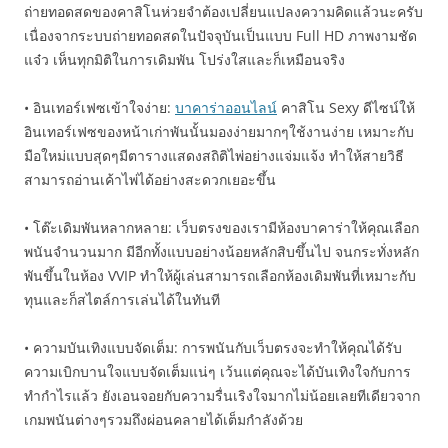
ถ่ายทอดสดของคาสิโนห่วยจำต้องเปลี่ยนแปลงความคิดแล้วนะครับ
เนื่องจากระบบถ่ายทอดสดในปัจจุบันเป็นแบบ Full HD ภาพงามชัด
แจ๋ว เห็นทุกมิติในการเดิมพัน โปร่งใสและก็เหมือนจริง
• อินเทอร์เฟซเข้าใจง่าย:
บาคาร่าออนไลน์
คาสิโน Sexy ดีไซน์ให้
อินเทอร์เฟซของหน้าเก่าพันนั้นมองง่ายมากๆใช้งานง่าย เหมาะกับ
มือใหม่แบบสุดๆมีตารางแสดงสถิติไพ่อย่างแจ่มแจ้ง ทำให้สายวิธี
สามารถอ่านเค้าไพ่ได้อย่างสะดวกเยอะขึ้น
• โต๊ะเดิมพันหลากหลาย: เว็บตรงของเรามีห้องบาคาร่าให้คุณเลือก
พนันจำนวนมาก มีอีกทั้งแบบอย่างน้อยหลักสิบขึ้นไป จนกระทั่งหลัก
พันขึ้นในห้อง VVIP ทำให้ผู้เล่นสามารถเลือกห้องเดิมพันที่เหมาะกับ
ทุนและก็สไตล์การเล่นได้ในทันที
• ความบันเทิงแบบจัดเต็ม: การพนันกับเว็บตรงจะทำให้คุณได้รับ
ความเบิกบานใจแบบจัดเต็มแน่ๆ เว้นแต่คุณจะได้บันเทิงใจกับการ
ทำกำไรแล้ว ยังเอนจอยกับความรื่นเริงใจมากไม่น้อยเลยทีเดียวจาก
เกมพนันต่างๆรวมถึงผ่อนคลายได้เต็มกำลังด้วย