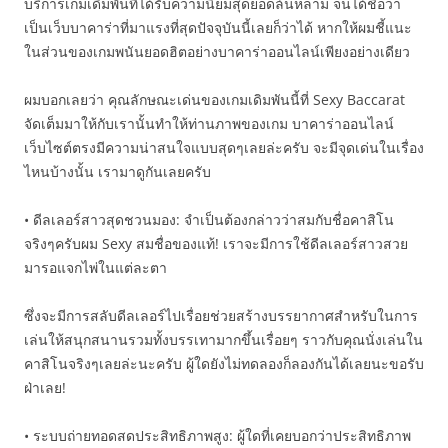
บริการเกมเดิมพันที่ได้รับความนิยมสุดยอดล้นหลาม จนได้ชื่อว่า
เป็นเว็บบาคาร่าที่มาแรงที่สุดปัจจุบันนี้เลยก็ว่าได้ หากให้ผมชี้แนะ
ในส่วนของเกมพนันยอดฮิตอย่างบาคาร่าออนไลน์เพียงอย่างเดียว
ผมบอกเลยว่า คุณลักษณะเด่นของเกมเดิมพันนี้ที่ Sexy Baccarat
จัดเต็มมาให้กับเรานั้นทำให้ท่านภาพของเกม บาคาร่าออนไลน์
เว็บไซต์ตรงมีความน่าสนใจแบบสุดๆเลยล่ะครับ จะมีจุดเด่นในเรื่อง
ไหนบ้างนั้น เรามาดูกันเลยครับ
• ดีลเลอร์สาวสุดชวนมอง: จำเป็นต้องกล่าวว่าสมกับชื่อคาสิโน
จริงๆครับผม Sexy สมชื่อของแท้! เราจะมีการใช้ดีลเลอร์สาวสวย
มารอแจกไพ่ในแต่ละตา
ซึ่งจะมีการสลับดีลเลอร์ไปเรื่อยช่วยสร้างบรรยากาศสำหรับในการ
เล่นให้สนุกสนานรวมทั้งบรรเทามากขึ้นเรื่อยๆ ราวกับคุณนั่งเล่นใน
คาสิโนจริงๆเลยล่ะนะครับ ผู้ใดยังไม่ทดลองก็ลองกันได้เลยนะขอรับ
ฝ่าเลย!
• ระบบถ่ายทอดสดประสิทธิภาพสูง: ผู้ใดที่เคยบอกว่าประสิทธิภาพ