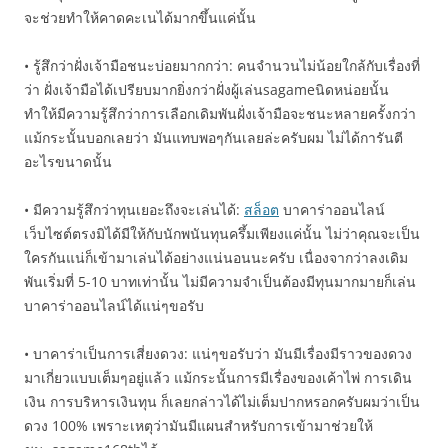
จะช่วยทำให้คาดคะเนได้มากขึ้นแค่นั้น
• รู้สึกว่าฝั่งเจ้ามือชนะบ่อยมากกว่า: คนจำนวนไม่น้อยใกล้กับเรื่องที่
ว่า ฝั่งเจ้ามือได้เปรียบมากยิ่งกว่าฝั่งผู้เล่นsagameนิดหน่อยนั้น
ทำให้มีความรู้สึกว่าการเลือกเดิมพันฝั่งเจ้ามือจะชนะหลายครั้งกว่า
แม้กระนั้นบอกเลยว่า มันแทบพอๆกันเลยล่ะครับผม ไม่ได้การันตี
อะไรขนาดนั้น
• มีความรู้สึกว่าทุนเยอะถึงจะเล่นได้:
สล็อต
บาคาร่าออนไลน์
เว็บไซต์ตรงมิได้มีให้กับนักพนันทุนครึ้มเพียงแค่นั้น ไม่ว่าคุณจะเป็น
ใครกันแน่ก็เข้ามาเล่นได้อย่างแน่นอนนะครับ เนื่องจากว่าลงเดิม
พันเริ่มที่ 5-10 บาทเท่านั้น ไม่มีความจำเป็นต้องมีทุนมากมายก็เล่น
บาคาร่าออนไลน์ได้แน่ๆขอรับ
• บาคาร่าเป็นการเสี่ยงดวง: แน่ๆขอรับว่า มันมีเรื่องมีราวของดวง
มาเกี่ยวแบบเต็มๆอยู่แล้ว แม้กระนั้นการมีเรื่องของเค้าไพ่ การเดิน
เงิน การบริหารเงินทุน ก็เลยกล่าวได้ไม่เต็มปากหรอกครับผมว่าเป็น
ดวง 100% เพราะเหตุว่ามันมีแผนสำหรับการเข้ามาช่วยให้