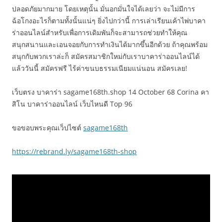
ปลอดภัยมากมาย โดยเหตุนั้น มั่นอกมั่นใจได้เลยว่า จะไม่มีการ
ฉ้อโกงอะไรก็ตามทั้งนั้นแน่ๆ ยิ่งไปกว่านี้ การเล่าเรียนเค้าไพ่บาคา
ร่าออนไลน์สำหรับเพื่อการเดิมพันก็จะสามารถช่วยทำให้คุณ
สนุกสนานและเอนจอยกับการทำเงินได้มากขึ้นอีกด้วย ถ้าคุณพร้อม
สนุกกับพวกเราล่ะก็ สมัครสมาชิกใหม่กับเราบาคาร่าออนไลน์ได้
แล้ววันนี้ สมัครฟรี ไร้ค่าขนบธรรมเนียมแน่นอน สมัครเลย!
เว็บตรง บาคาร่า sagame168th.shop 14 October 68 Corina คา
สิโน บาคาร่าออนไลน์ เว็บไหนดี Top 96
ขอขอบพระคุณเว็ปไซต์
sagame168th
https://rebrand.ly/sagame168th-shop