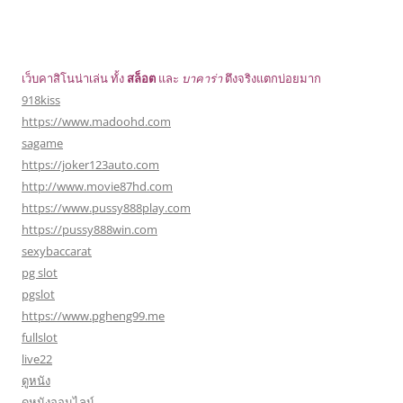
เว็บคาสิโนน่าเล่น ทั้ง
สล็อต
และ
บาคาร่า
ตึงจริงแตกบ่อยมาก
918kiss
https://www.madoohd.com
sagame
https://joker123auto.com
http://www.movie87hd.com
https://www.pussy888play.com
https://pussy888win.com
sexybaccarat
pg slot
pgslot
https://www.pgheng99.me
fullslot
live22
ดูหนัง
ดูหนังออนไลน์