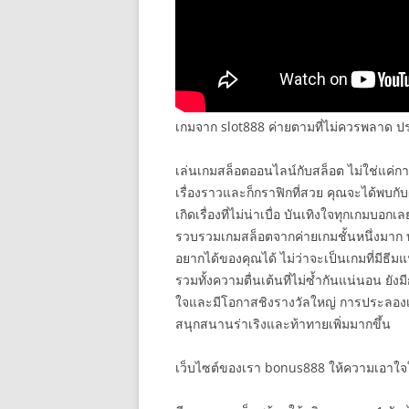
เกมจาก slot888 ค่ายตามที่ไม่ควรพลาด ประ
เล่นเกมสล็อตออนไลน์กับสล็อต ไม่ใช่แค่กา
เรื่องราวและก็กราฟิกที่สวย คุณจะได้พบกับผ
เกิดเรื่องที่ไม่น่าเบื่อ บันเทิงใจทุกเกมบ
รวบรวมเกมสล็อตจากค่ายเกมชั้นหนึ่งมาก 
อยากได้ของคุณได้ ไม่ว่าจะเป็นเกมที่มีธีม
รวมทั้งความตื่นเต้นที่ไม่ซ้ำกันแน่นอน ยังม
ใจและมีโอกาสชิงรางวัลใหญ่ การประลองเหล่
สนุกสนานร่าเริงและท้าทายเพิ่มมากขึ้น
เว็บไซต์ของเรา bonus888 ให้ความเอาใจใส่