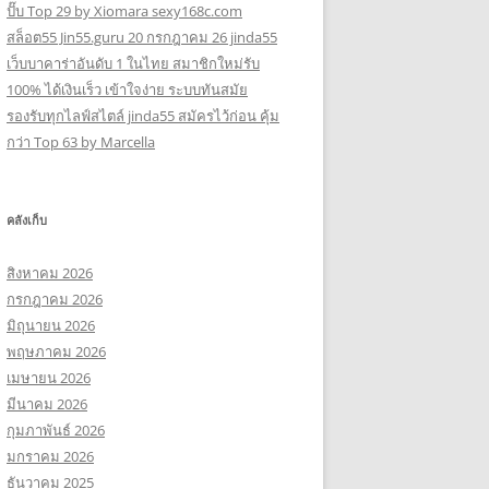
ปั๊บ Top 29 by Xiomara sexy168c.com
สล็อต55 Jin55.guru 20 กรกฎาคม 26 jinda55
เว็บบาคาร่าอันดับ 1 ในไทย สมาชิกใหม่รับ
100% ได้เงินเร็ว เข้าใจง่าย ระบบทันสมัย
รองรับทุกไลฟ์สไตล์ jinda55 สมัครไว้ก่อน คุ้ม
กว่า Top 63 by Marcella
คลังเก็บ
สิงหาคม 2026
กรกฎาคม 2026
มิถุนายน 2026
พฤษภาคม 2026
เมษายน 2026
มีนาคม 2026
กุมภาพันธ์ 2026
มกราคม 2026
ธันวาคม 2025