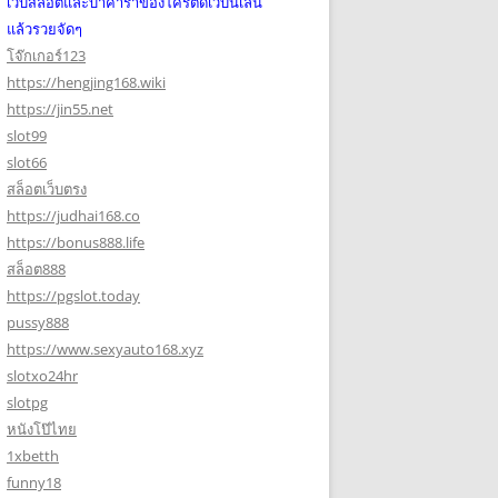
เว็บสล็อตและบาคาร่าของโครตดีเว็บนี้เล่น
แล้วรวยจัดๆ
โจ๊กเกอร์123
https://hengjing168.wiki
https://jin55.net
slot99
slot66
สล็อตเว็บตรง
https://judhai168.co
https://bonus888.life
สล็อต888
https://pgslot.today
pussy888
https://www.sexyauto168.xyz
slotxo24hr
slotpg
หนังโป๊ไทย
1xbetth
funny18