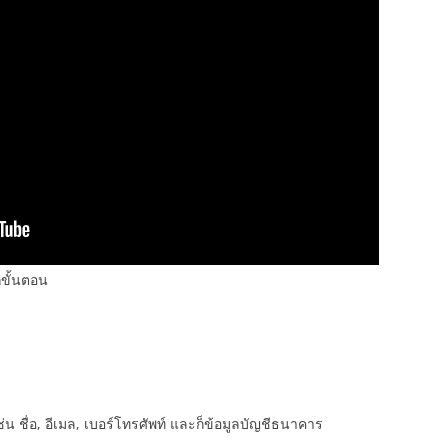
ี่ขั้นตอน
ช่น ชื่อ, อีเมล, เบอร์โทรศัพท์ และก็ข้อมูลบัญชีธนาคาร