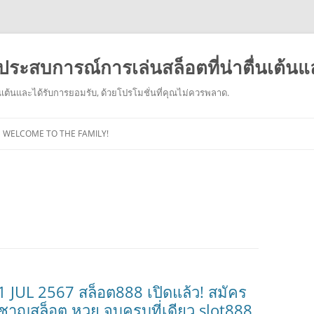
 ประสบการณ์การเล่นสล็อตที่น่าตื่นเต้น
เต้นและได้รับการยอมรับ, ด้วยโปรโมชั่นที่คุณไม่ควรพลาด.
ข้าม
ไป
WELCOME TO THE FAMILY!
ยัง
เนื้อหา
 JUL 2567 สล็อต888 เปิดแล้ว! สมัคร
่ยวชาญสล็อต หวย จบครบที่เดียว slot888