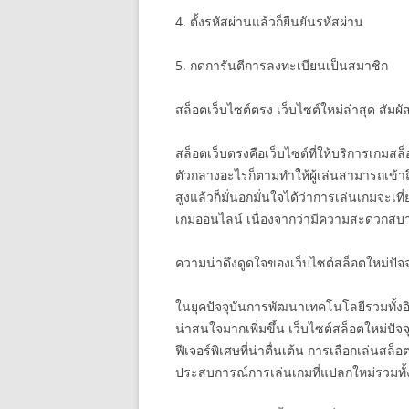
4. ตั้งรหัสผ่านแล้วก็ยืนยันรหัสผ่าน
5. กดการันตีการลงทะเบียนเป็นสมาชิก
สล็อตเว็บไซต์ตรง เว็บไซต์ใหม่ล่าสุด สัมผ
สล็อตเว็บตรงคือเว็บไซต์ที่ให้บริการเกมสล็
ตัวกลางอะไรก็ตามทำให้ผู้เล่นสามารถเข้าถ
สูงแล้วก็มั่นอกมั่นใจได้ว่าการเล่นเกมจะเ
เกมออนไลน์ เนื่องจากว่ามีความสะดวกสบายแ
ความน่าดึงดูดใจของเว็บไซต์สล็อตใหม่ปัจจุ
ในยุคปัจจุบันการพัฒนาเทคโนโลยีรวมทั้งอิ
น่าสนใจมากเพิ่มขึ้น เว็บไซต์สล็อตใหม่ปั
ฟีเจอร์พิเศษที่น่าตื่นเต้น การเลือกเล่นสล็
ประสบการณ์การเล่นเกมที่แปลกใหม่รวมทั้