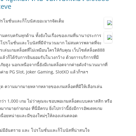
teve
โปรโมชั่นและก็โบนัสเยอะมากจัดเต็ม
ามครบครันทุกด้าน ทั้งยังในเรื่องของเกมที่นานาประการ
้วก็โปรโมชั่นและโบนัสที่มีจำนวนมาก ไม่สมควรพลาดที่จะ
รเล่นเกมสล็อตที่ไม่เหมือนใครให้กับคุณ เว็บไซต์สล็อต888
แล้วก็ได้รับการยินยอมรับในวงกว้าง ด้วยการบริการที่มี
ยสูง นอกเหนือจากนี้ยังมีเกมสล็อตจากค่ายดังจำนวนมากที่
กค่าย PG Slot, Joker Gaming, SlotXO แล้วก็ฯลฯ
ี่สุด ความมากมายหลากหลายของเกมสล็อตที่มีให้เลือกเล่น
กกว่า 1,000 เกม ไม่ว่าคุณจะชอบพอเกมสล็อตแบบคลาสสิก หรือ
ากมายก่ายกอง ที่นี่มีครบ ยิ่งไปกว่านี้ยังมีการอัพเดทเกม
สึกเหนื่อยหน่ายและมีของใหม่ๆให้ลองเล่นตลอด
ม่มีอันตราย และ โปรโมชั่นและก็โบนัสที่น่าสนใจ