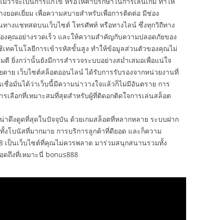
ไม่ว่าจะเป็นการแก้ไข หรือให้คำปรึกษาในการเล่นเกม ทำให้
งยอดเยี่ยม เพื่อความสบายสำหรับเพื่อการติดต่อ มีช่อง
นทางแชทสดบนเว็บไซต์ โทรศัพท์ หรือทางไลน์ ซึ่งทุกวิถีทาง
ของคุณอย่างรวดเร็ว และให้ความสำคัญกับความปลอดภัยของ
้เทคโนโลยีการเข้ารหัสขั้นสูง ทำให้ข้อมูลส่วนตัวของคุณไม่
ี ยิ่งกว่านั้นยังมีการสำรวจระบบอย่างสม่ำเสมอเพื่อแน่ใจ
ยดาย เว็บไซต์สล็อตออนไลน์ ได้รับการรับรองจากหน่วยงานที่
ื่อมั่นได้ว่าเว็บนี้มีความน่าวางใจแล้วก็ไม่มีอันตราย การ
รเลือกที่เหมาะสมที่สุดสำหรับผู้ที่ติดอกติดใจการเล่นสล็อต
น่าดึงดูดที่สุดในปัจจุบัน ด้วยเกมสล็อตที่หลากหลาย ระบบฝาก
มทั้งโบนัสที่มากมาย การบริการลูกค้าที่ดียอด และก็ความ
88 เป็นเว็บไซต์ที่คุณไม่ควรพลาด มาร่วมสนุกสนานรวมทั้ง
อดถึงที่เหมาะนี่ bonus888