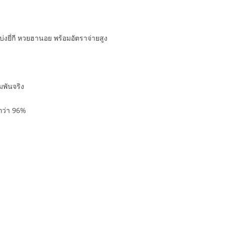
งยี่กี หวยฮานอย พร้อมอัตราจ่ายสูง
มพันจริง
กกว่า 96%