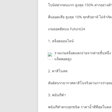
โบนัสฝากหนแรก สูงสุด 150% ฝากอย่างต่
คืนยอดเสีย สูงสุด 10% ทุกสัปดาห์ ไม่จำกั
เกมยอดฮิตบน Future24
1. สล็อตออนไลน์
รวมเกมสล็อตแตกง่ายจากค่ายชั้นหนึ่ง 
แจ็คพอตสูง
2. คาสิโนสด
สัมผัสบรรยากาศคาสิโนจริงผ่านการถ่ายทอด
3. พนันกีฬา
พนันกีฬาครบทุกชนิด ราคาน้ำดีที่สุดในตล