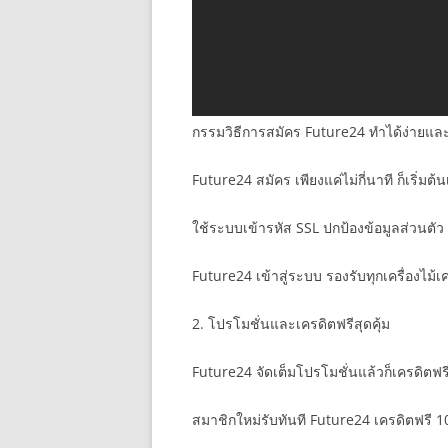
กรรมวิธีการสมัคร Future24 ทำได้ง่ายและ
Future24 สมัคร เพียงแค่ไม่กี่นาที ก็เริ่มต้
ใช้ระบบเข้ารหัส SSL ปกป้องข้อมูลส่วนตัว
Future24 เข้าสู่ระบบ รองรับทุกเครื่องไม้เคร
2. โปรโมชั่นและเครดิตฟรีสุดคุ้ม
Future24 จัดเต็มโปรโมชั่นแล้วก็เครดิตฟ
สมาชิกใหม่รับทันที Future24 เครดิตฟรี 