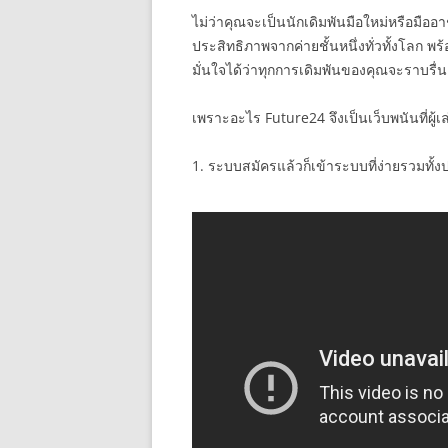
ไม่ว่าคุณจะเป็นนักเดิมพันมือใหม่หรือมืออ
ประสิทธิภาพจากค่ายชั้นหนึ่งทั่วทั้งโลก พร
มั่นใจได้ว่าทุกการเดิมพันของคุณจะราบรื่น
เพราะอะไร Future24 จึงเป็นเว็บพนันที่ผู้เ
1. ระบบสมัครแล้วก็เข้าระบบที่ง่ายรวมทั้