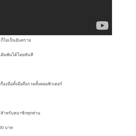
ก็ไม่เป็นอันตราย
นเดิมพันได้โดยทันที
ื่องมือทั้งมือถือรวมทั้งคอมพิวเตอร์
รีสำหรับสมาชิกทุกท่าน
100 บาท