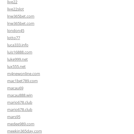
live22
live22slot
lnw365bet.com
lnw365bet.com
london45
lotto77
luca333.info
luis16888.com
luke999.net
lux555.net
m4newonline.com
mac1bet789.com
macau69
macau888.win
mario678.club
mario678.club
mars95
medee989.com
meekin365day.com