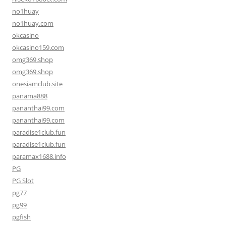
no1huay
no1huay.com
okcasino
okcasino159.com
omg369.shop
omg369.shop
onesiamclub.site
panama888
pananthai99.com
pananthai99.com
paradise1club.fun
paradise1club.fun
paramax1688.info
PG
PG Slot
pg77
pg99
pgfish