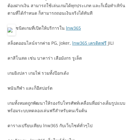
ต้องฝากเงิน สามารถใช้เล่นเกมได้ทุกประเภท และก็เมื่อทำเทิร์น
ตามที่ได้กำหนด ก็สามารถถอนเงินจริงได้ทันที
ชนิดเกมที่เปิดให้บริการใน
lnw365
สล็อตออนไลน์จากค่าย PG, Joker,
lnw365 เครดิตฟรี
JILI
คาสิโนสด เช่น บาคาร่า เสือมังกร รูเล็ต
เกมยิงปลา เกมไพ่ รวมทั้งป๊อกเด้ง
พนันกีฬา และก็อีสปอร์ต
เกมทั้งหมดถูกพัฒนาให้รองรับโทรศัพท์เคลื่อนที่อย่างเต็มรูปแบบ
พร้อมระบบทดลองเล่นฟรีสำหรับคนเริ่มต้น
ตารางเปรียบเทียบ lnw365 กับเว็บไซต์ทั่วๆไป