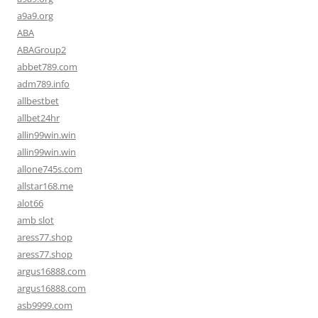
a9a9.org
ABA
ABAGroup2
abbet789.com
adm789.info
allbestbet
allbet24hr
allin99win.win
allin99win.win
allone745s.com
allstar168.me
alot66
amb slot
aress77.shop
aress77.shop
argus16888.com
argus16888.com
asb9999.com