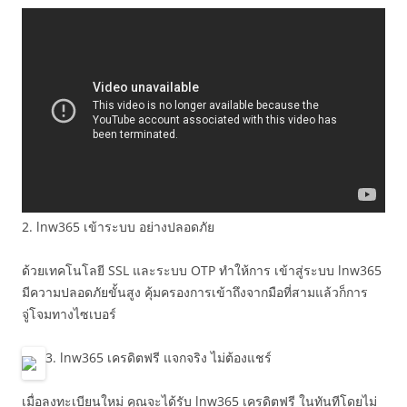
2. lnw365 เข้าระบบ อย่างปลอดภัย
ด้วยเทคโนโลยี SSL และระบบ OTP ทำให้การ เข้าสู่ระบบ lnw365
มีความปลอดภัยขั้นสูง คุ้มครองการเข้าถึงจากมือที่สามแล้วก็การ
จู่โจมทางไซเบอร์
3. lnw365 เครดิตฟรี แจกจริง ไม่ต้องแชร์
เมื่อลงทะเบียนใหม่ คุณจะได้รับ lnw365 เครดิตฟรี ในทันทีโดยไม่