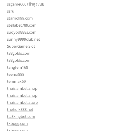
ssgame666 เข้าสู่ระบบ
ssru
starrich99.com
stellabet789.com
sudyod888s.com
sunny9999club.net
SuperGame Slot
t88golds.com
t88golds.com
tangtem168
teenoi888
temmax69
thaisiambet.shop
thaisiambet.shop
thaisiambet.store
thehulk888.net
tia8kingbet.com
tkbpgg.com
tkbpgg.com