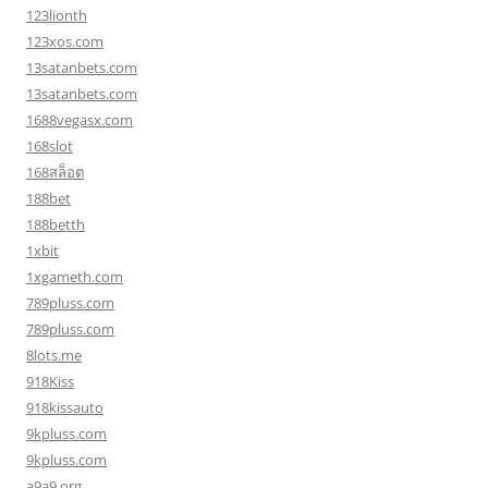
123lionth
123xos.com
13satanbets.com
13satanbets.com
1688vegasx.com
168slot
168สล็อต
188bet
188betth
1xbit
1xgameth.com
789pluss.com
789pluss.com
8lots.me
918Kiss
918kissauto
9kpluss.com
9kpluss.com
a9a9.org