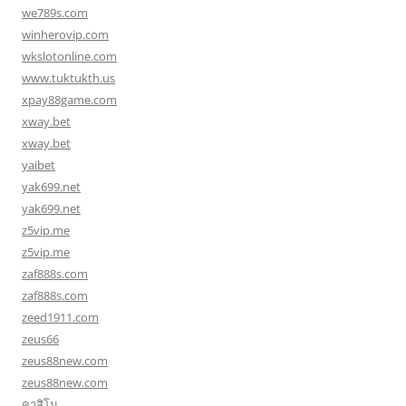
we789s.com
winherovip.com
wkslotonline.com
www.tuktukth.us
xpay88game.com
xway.bet
xway.bet
yaibet
yak699.net
yak699.net
z5vip.me
z5vip.me
zaf888s.com
zaf888s.com
zeed1911.com
zeus66
zeus88new.com
zeus88new.com
คาสิโน