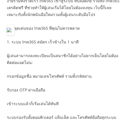
ง่ายรวมทั้งรวดเร็ว lnw365 เข้าสู่ระบบ ที่ปลอดภัย รวมทั้ง lnw365
เครดิตฟรี ที่ช่วยทำให้ผู้เล่นเริ่มได้โดยไม่ต้องลงทุน เว็บนี้ก็เลย
เหมาะกับทั้งนักพนันมือใหม่รวมทั้งผู้เล่นระดับมือโปร
จุดเด่นของ lnw365 ที่คุณไม่ควรพลาด
1. ระบบ lnw365 สมัคร เร็วข้างใน 1 นาที
ผู้เล่นสามารถลงทะเบียนเป็นสมาชิกได้อย่างไม่ยากเย็นโดยไม่ต้อง
ติดต่อแอดไม่น:
กรอกข้อมูลชื่อ หมายเลขโทรศัพท์ รวมทั้งรหัสผ่าน
รับรอง OTP ผ่านมือถือ
เข้าระบบแล้วก็เริ่มเล่นได้ทันที
ระบบรองรับทั้งคอมพิวเตอร์ แท็บเล็ต และโทรศัพท์มือถือทุกระบบ